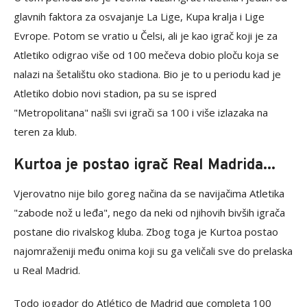
glavnih faktora za osvajanje La Lige, Kupa kralja i Lige
Evrope. Potom se vratio u Čelsi, ali je kao igrač koji je za
Atletiko odigrao više od 100 mečeva dobio ploču koja se
nalazi na šetalištu oko stadiona. Bio je to u periodu kad je
Atletiko dobio novi stadion, pa su se ispred
"Metropolitana" našli svi igrači sa 100 i više izlazaka na
teren za klub.
Kurtoa je postao igrač Real Madrida...
Vjerovatno nije bilo goreg načina da se navijačima Atletika
"zabode nož u leđa", nego da neki od njihovih bivših igrača
postane dio rivalskog kluba. Zbog toga je Kurtoa postao
najomraženiji među onima koji su ga veličali sve do prelaska
u Real Madrid.
Todo jogador do Atlético de Madrid que completa 100