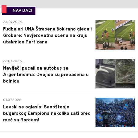
NAVIJAČI
0
24.07.2026.
Fudbaleri UNA Štrasena šokirano gledali
Grobare: Nevjerovatna scena na kraju
utakmice Partizana
0
22.07.2026.
Navijači pucali na autobus sa
Argentincima: Dvojica su prebačena u
bolnicu
1
07.07.2026.
Levski se oglasio: Saopštenje
bugarskog šampiona nekoliko sati pred
meč sa Borcem!