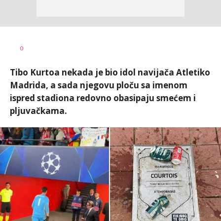
Bojan
AUTOR
0
Jakovljević
Tibo Kurtoa nekada je bio idol navijača Atletiko
Madrida, a sada njegovu ploču sa imenom
ispred stadiona redovno obasipaju smećem i
pljuvačkama.