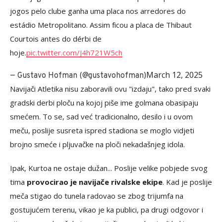
jogos pelo clube ganha uma placa nos arredores do
estádio Metropolitano. Assim ficou a placa de Thibaut
Courtois antes do dérbi de
hoje.
pic.twitter.com/J4h721W5ch
March 12, 2025
— Gustavo Hofman (@gustavohofman)
Navijači Atletika nisu zaboravili ovu "izdaju", tako pred svaki
gradski derbi ploču na kojoj piše ime golmana obasipaju
smećem. To se, sad već tradicionalno, desilo i u ovom
meču, poslije susreta ispred stadiona se moglo vidjeti
brojno smeće i pljuvačke na ploči nekadašnjeg idola.
Ipak, Kurtoa ne ostaje dužan... Poslije velike pobjede svog
tima
provocirao je navijače rivalske ekipe
. Kad je poslije
meča stigao do tunela radovao se zbog trijumfa na
gostujućem terenu, vikao je ka publici, pa drugi odgovor i