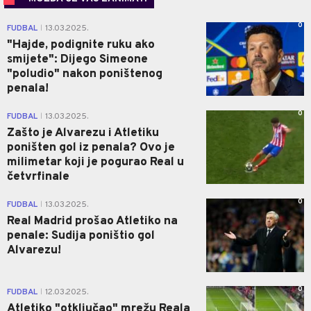
0
FUDBAL
13.03.2025.
|
"Hajde, podignite ruku ako
smijete": Dijego Simeone
"poludio" nakon poništenog
penala!
0
FUDBAL
13.03.2025.
|
Zašto je Alvarezu i Atletiku
poništen gol iz penala? Ovo je
milimetar koji je pogurao Real u
četvrfinale
0
FUDBAL
13.03.2025.
|
Real Madrid prošao Atletiko na
penale: Sudija poništio gol
Alvarezu!
0
FUDBAL
12.03.2025.
|
Atletiko "otključao" mrežu Reala