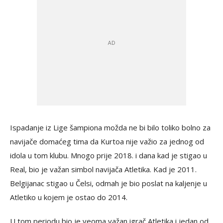
Ispadanje iz Lige šampiona možda ne bi bilo toliko bolno za
navijače domaćeg tima da Kurtoa nije važio za jednog od
idola u tom klubu. Mnogo prije 2018. i dana kad je stigao u
Real, bio je važan simbol navijača Atletika. Kad je 2011.
Belgijanac stigao u Čelsi, odmah je bio poslat na kaljenje u
Atletiko u kojem je ostao do 2014.
U tom periodu bio je veoma važan igrač Atletika i jedan od