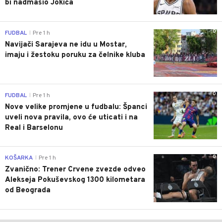
bi nadmašio Jokića
0
FUDBAL
Pre 1 h
|
Navijači Sarajeva ne idu u Mostar,
imaju i žestoku poruku za čelnike kluba
0
FUDBAL
Pre 1 h
|
Nove velike promjene u fudbalu: Španci
uveli nova pravila, ovo će uticati i na
Real i Barselonu
0
KOŠARKA
Pre 1 h
|
Zvanično: Trener Crvene zvezde odveo
Alekseja Pokuševskog 1300 kilometara
od Beograda