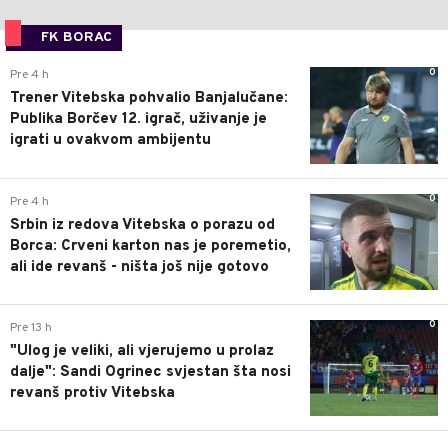
FK BORAC
0
Pre 4 h
Trener Vitebska pohvalio Banjalučane:
Publika Borčev 12. igrač, uživanje je
igrati u ovakvom ambijentu
0
Pre 4 h
Srbin iz redova Vitebska o porazu od
Borca: Crveni karton nas je poremetio,
ali ide revanš - ništa još nije gotovo
0
Pre 13 h
"Ulog je veliki, ali vjerujemo u prolaz
dalje": Sandi Ogrinec svjestan šta nosi
revanš protiv Vitebska