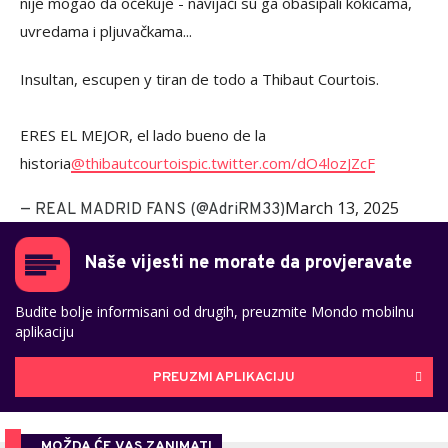
nije mogao da očekuje - navijači su ga obasipali kokicama,
uvredama i pljuvačkama...
Insultan, escupen y tiran de todo a Thibaut Courtois.
ERES EL MEJOR, el lado bueno de la
historia
@thibautcourtois
pic.twitter.com/dO4lozJZcF
March 13, 2025
— REAL MADRID FANS (@AdriRM33)
Naše vijesti ne morate da provjeravate
Budite bolje informisani od drugih, preuzmite Mondo mobilnu
aplikaciju
PREUZMI APLIKACIJU
MOŽDA ĆE VAS ZANIMATI