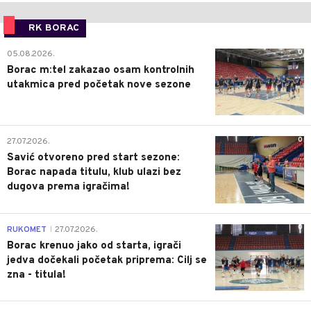
RK BORAC
0
05.08.2026.
Borac m:tel zakazao osam kontrolnih
utakmica pred početak nove sezone
0
27.07.2026.
Savić otvoreno pred start sezone:
Borac napada titulu, klub ulazi bez
dugova prema igračima!
0
RUKOMET
27.07.2026.
|
Borac krenuo jako od starta, igrači
jedva dočekali početak priprema: Cilj se
zna - titula!