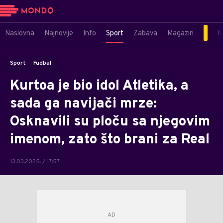
Naslovna
Najnovije
Info
Sport
Zabava
Magazin
M
Sport
Fudbal
Kurtoa je bio idol Atletika, a
sada ga navijači mrze:
Osknavili su ploču sa njegovim
imenom, zato što brani za Real
13.03.2025. / 17:57