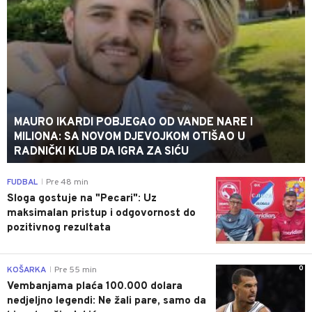
MAURO IKARDI POBJEGAO OD VANDE NARE I
MILIONA: SA NOVOM DJEVOJKOM OTIŠAO U
RADNIČKI KLUB DA IGRA ZA SIĆU
0
FUDBAL
Pre 48 min
|
Sloga gostuje na "Pecari": Uz
maksimalan pristup i odgovornost do
pozitivnog rezultata
0
KOŠARKA
Pre 55 min
|
Vembanjama plaća 100.000 dolara
nedjeljno legendi: Ne žali pare, samo da