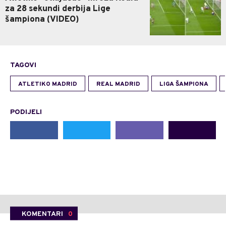
za 28 sekundi derbija Lige
šampiona (VIDEO)
TAGOVI
ATLETIKO MADRID
REAL MADRID
LIGA ŠAMPIONA
PODIJELI
KOMENTARI
0