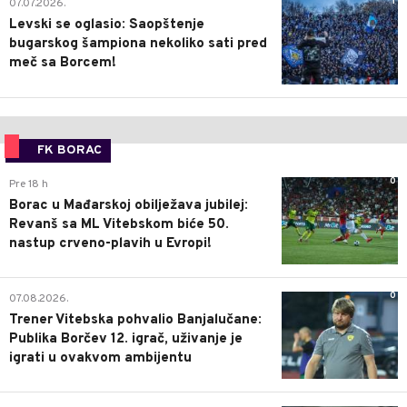
1
07.07.2026.
Levski se oglasio: Saopštenje
bugarskog šampiona nekoliko sati pred
meč sa Borcem!
FK BORAC
0
Pre 18 h
Borac u Mađarskoj obilježava jubilej:
Revanš sa ML Vitebskom biće 50.
nastup crveno-plavih u Evropi!
0
07.08.2026.
Trener Vitebska pohvalio Banjalučane:
Publika Borčev 12. igrač, uživanje je
igrati u ovakvom ambijentu