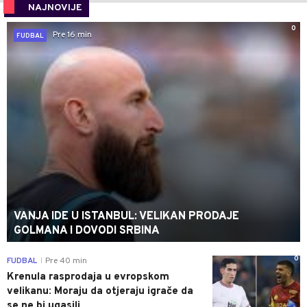
NAJNOVIJE
0
Pre 16 min
FUDBAL
VANJA IDE U ISTANBUL: VELIKAN PRODAJE
GOLMANA I DOVODI SRBINA
0
FUDBAL
Pre 40 min
|
Krenula rasprodaja u evropskom
velikanu: Moraju da otjeraju igrače da
se ne bi ugasili