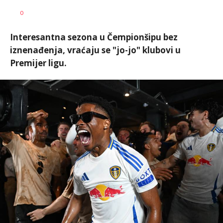
Nebojša
AUTOR
0
Šatara
Interesantna sezona u Čempionšipu bez
iznenađenja, vraćaju se "jo-jo" klubovi u
Premijer ligu.