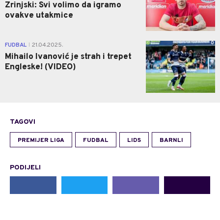
Zrinjski: Svi volimo da igramo
ovakve utakmice
0
FUDBAL
21.04.2025.
|
Mihailo Ivanović je strah i trepet
Engleske! (VIDEO)
TAGOVI
PREMIJER LIGA
FUDBAL
LIDS
BARNLI
PODIJELI