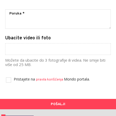
Ubacite video ili foto
Možete da ubacite do 3 fotografije ili videa. Ne smije biti
više od 25 MB.
Pristajete na
Mondo portala.
pravila korišćenja
POŠALJI