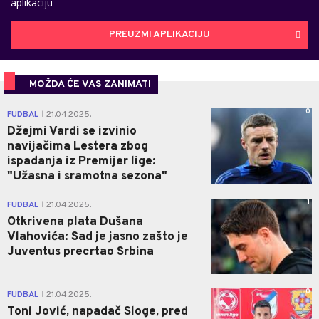
aplikaciju
PREUZMI APLIKACIJU
MOŽDA ĆE VAS ZANIMATI
0
FUDBAL
21.04.2025.
|
Džejmi Vardi se izvinio
navijačima Lestera zbog
ispadanja iz Premijer lige:
"Užasna i sramotna sezona"
1
FUDBAL
21.04.2025.
|
Otkrivena plata Dušana
Vlahovića: Sad je jasno zašto je
Juventus precrtao Srbina
0
FUDBAL
21.04.2025.
|
Toni Jović, napadač Sloge, pred