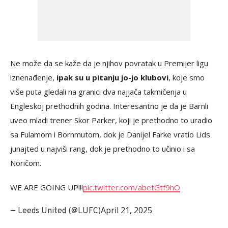
Ne može da se kaže da je njihov povratak u Premijer ligu
iznenađenje,
ipak su u pitanju jo-jo klubovi
, koje smo
više puta gledali na granici dva najjača takmičenja u
Engleskoj prethodnih godina. Interesantno je da je Barnli
uveo mladi trener Skor Parker, koji je prethodno to uradio
sa Fulamom i Bornmutom, dok je Danijel Farke vratio Lids
junajted u najviši rang, dok je prethodno to učinio i sa
Noričom.
WE ARE GOING UP!!!
pic.twitter.com/abetGtf9hO
April 21, 2025
— Leeds United (@LUFC)