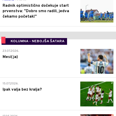
Radnik optimistično dočekuje start
prvenstva: "Dobro smo radili, jedva
čekamo početak!"
KOLUMNA - NEBOJŠA ŠATARA
0
23.07.2026.
Mesi(ja)
2
15.07.2026.
Ipak valja bez kralja?
0