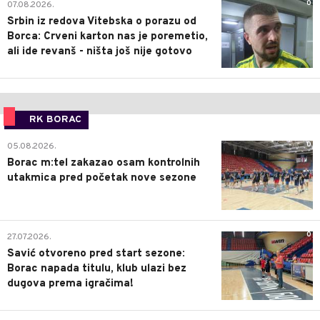
0
07.08.2026.
Srbin iz redova Vitebska o porazu od
Borca: Crveni karton nas je poremetio,
ali ide revanš - ništa još nije gotovo
RK BORAC
0
05.08.2026.
Borac m:tel zakazao osam kontrolnih
utakmica pred početak nove sezone
0
27.07.2026.
Savić otvoreno pred start sezone:
Borac napada titulu, klub ulazi bez
dugova prema igračima!