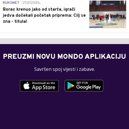
0
RUKOMET
27.07.2026.
|
Borac krenuo jako od starta, igrači
jedva dočekali početak priprema: Cilj se
zna - titula!
PREUZMI NOVU MONDO APLIKACIJU
Savršen spoj vijesti i zabave.