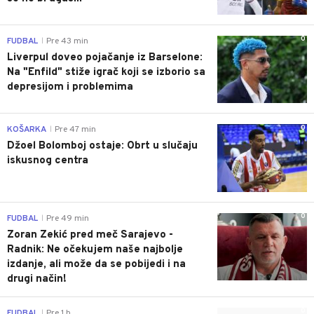
0
FUDBAL
Pre 43 min
|
Liverpul doveo pojačanje iz Barselone:
Na "Enfild" stiže igrač koji se izborio sa
depresijom i problemima
0
KOŠARKA
Pre 47 min
|
Džoel Bolomboj ostaje: Obrt u slučaju
iskusnog centra
0
FUDBAL
Pre 49 min
|
Zoran Zekić pred meč Sarajevo -
Radnik: Ne očekujem naše najbolje
izdanje, ali može da se pobijedi i na
drugi način!
0
FUDBAL
Pre 1 h
|