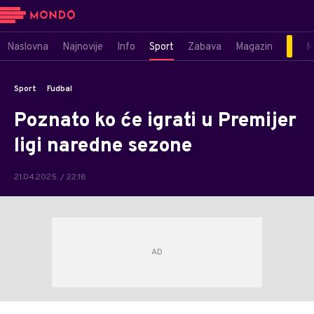
Naslovna
Najnovije
Info
Sport
Zabava
Magazin
M
Sport
Fudbal
Poznato ko će igrati u Premijer
ligi naredne sezone
21.04.2025. / 22:18