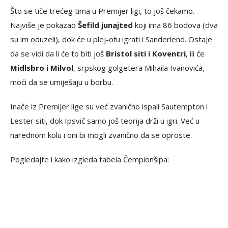
Što se tiče trećeg tima u Premijer ligi, to još čekamo.
Najviše je pokazao
Šefild junajted
koji ima 86 bodova (dva
su im oduzeli), dok će u plej-ofu igrati i Sanderlend. Ostaje
da se vidi da li će to biti još
Bristol siti i Koventri
, ili će
Midlsbro i Milvol
, srpskog golgetera Mihaila Ivanovića,
moći da se umiješaju u borbu.
Inače iz Premijer lige su već zvanično ispali Sautempton i
Lester siti, dok Ipsvič samo još teorija drži u igri. Već u
narednom kolu i oni bi mogli zvanično da se oproste.
Pogledajte i kako izgleda tabela Čempionšipa: