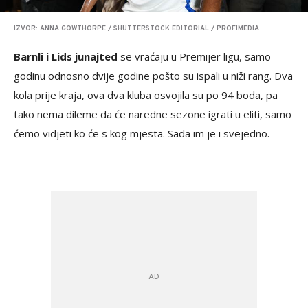
IZVOR: ANNA GOWTHORPE / SHUTTERSTOCK EDITORIAL / PROFIMEDIA
Barnli i Lids junajted
se vraćaju u Premijer ligu, samo
godinu odnosno dvije godine pošto su ispali u niži rang. Dva
kola prije kraja, ova dva kluba osvojila su po 94 boda, pa
tako nema dileme da će naredne sezone igrati u eliti, samo
ćemo vidjeti ko će s kog mjesta. Sada im je i svejedno.