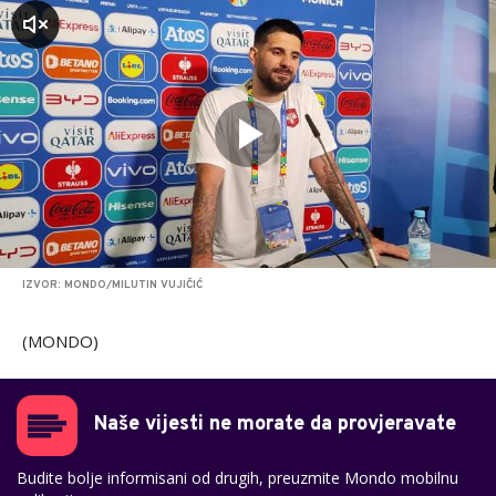
zvuk
IZVOR: MONDO/MILUTIN VUJIČIĆ
(MONDO)
Naše vijesti ne morate da provjeravate
Budite bolje informisani od drugih, preuzmite Mondo mobilnu