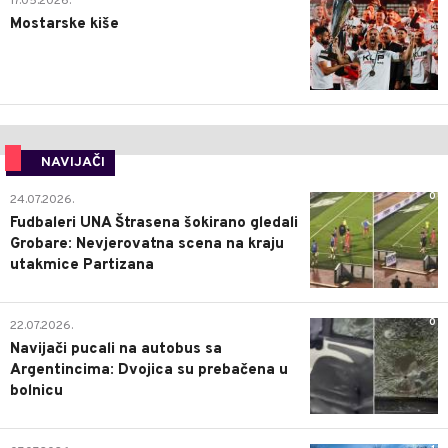
17.05.2026.
Mostarske kiše
NAVIJAČI
0
24.07.2026.
Fudbaleri UNA Štrasena šokirano gledali
Grobare: Nevjerovatna scena na kraju
utakmice Partizana
0
22.07.2026.
Navijači pucali na autobus sa
Argentincima: Dvojica su prebačena u
bolnicu