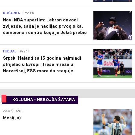
0
KOŠARKA
Pre 1 h
|
Novi NBA supertim: Lebron dovodi
zvijezde, sada je naciljao prvog pika,
šampiona i centra koga je Jokić prebio
0
FUDBAL
Pre 1 h
|
Srpski Haland sa 15 godina najmlađi
strijelac u Evropi: Trese mreže u
Norveškoj, FSS mora da reaguje
KOLUMNA - NEBOJŠA ŠATARA
0
23.07.2026.
Mesi(ja)