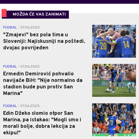
MOŽDA ĆE VAS ZANIMATI
0
FUDBAL
07.06.2025.
|
"Zmajevi" bez pola tima u
Sloveniji: Najiskusniji na poštedi,
dvojac povrijeđen
1
FUDBAL
07.06.2025.
|
Ermedin Demirović pohvalio
navijače BiH: "Nije normalno da
stadion bude pun protiv San
Marina"
0
FUDBAL
07.06.2025.
|
Edin Džeko slomio otpor San
Marina, pa istakao: "Mogli smo i
morali bolje, dobra lekcija za
ekipu!"