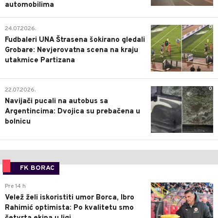
automobilima
0
24.07.2026.
Fudbaleri UNA Štrasena šokirano gledali
Grobare: Nevjerovatna scena na kraju
utakmice Partizana
0
22.07.2026.
Navijači pucali na autobus sa
Argentincima: Dvojica su prebačena u
bolnicu
FK BORAC
0
Pre 14 h
Velež želi iskoristiti umor Borca, Ibro
Rahimić optimista: Po kvalitetu smo