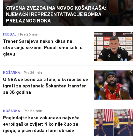
CRVENA ZVEZDA IMA NOVOG KOŠARKAŠA:
NJEMAČKI REPREZENTATIVAC JE BOMBA
PRELAZNOG ROKA
0
FUDBAL
Pre 26 min
|
Trener Sarajeva nakon kiksa na
otvaranju sezone: Pucali smo sebi u
glavu
0
KOŠARKA
Pre 36 min
|
U NBA se borio za titule, u Evropi će se
igrati za opstanak: Šokantan transfer
sa 38 godina
0
KOŠARKA
Pre 54 min
|
Pogledajte kako zakucava najveća
evroligaška zvijer: Niko nije čuo za
njega, a pravi čuda i lomi obruče