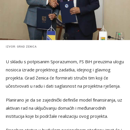
IZVOR: GRAD ZENICA
U skladu s potpisanim Sporazumom, FS BiH preuzima ulogu
nosioca izrade projektnog zadatka, idejnog i glavnog
projekta. Grad Zenica će formirati stručni tim koji će
učestvovati u radu i dati saglasnost na projektna rješenja.
Planirano je da se zajednički definiše model finansiranja, uz
aktivan rad na uključivanju domaćih i međunarodnih
institucija koje bi podržale realizaciju ovog projekta.
Poseban status u budućem nacionalnom stadionu imat će i