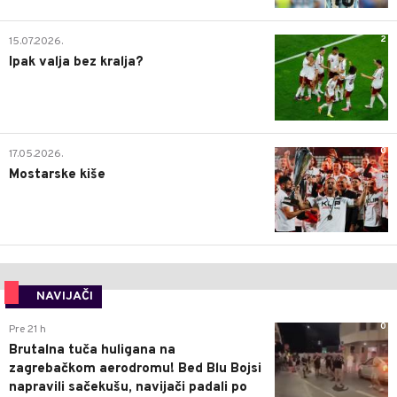
2
15.07.2026.
Ipak valja bez kralja?
0
17.05.2026.
Mostarske kiše
NAVIJAČI
0
Pre 21 h
Brutalna tuča huligana na
zagrebačkom aerodromu! Bed Blu Bojsi
napravili sačekušu, navijači padali po