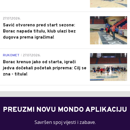
0
27.07.2026.
Savić otvoreno pred start sezone:
Borac napada titulu, klub ulazi bez
dugova prema igračima!
0
RUKOMET
27.07.2026.
|
Borac krenuo jako od starta, igrači
jedva dočekali početak priprema: Cilj se
zna - titula!
PREUZMI NOVU MONDO APLIKACIJU
Savršen spoj vijesti i zabave.