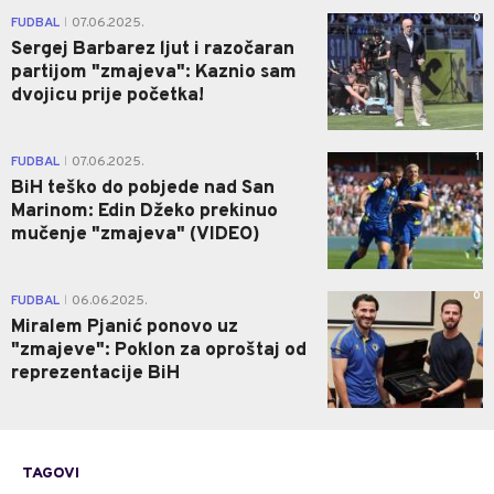
0
FUDBAL
07.06.2025.
|
Sergej Barbarez ljut i razočaran
partijom "zmajeva": Kaznio sam
dvojicu prije početka!
1
FUDBAL
07.06.2025.
|
BiH teško do pobjede nad San
Marinom: Edin Džeko prekinuo
mučenje "zmajeva" (VIDEO)
0
FUDBAL
06.06.2025.
|
Miralem Pjanić ponovo uz
"zmajeve": Poklon za oproštaj od
reprezentacije BiH
TAGOVI