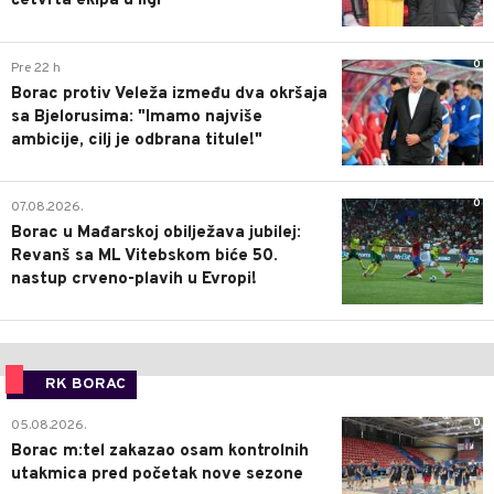
četvrta ekipa u ligi
0
Pre 22 h
Borac protiv Veleža između dva okršaja
sa Bjelorusima: "Imamo najviše
ambicije, cilj je odbrana titule!"
0
07.08.2026.
Borac u Mađarskoj obilježava jubilej:
Revanš sa ML Vitebskom biće 50.
nastup crveno-plavih u Evropi!
RK BORAC
0
05.08.2026.
Borac m:tel zakazao osam kontrolnih
utakmica pred početak nove sezone