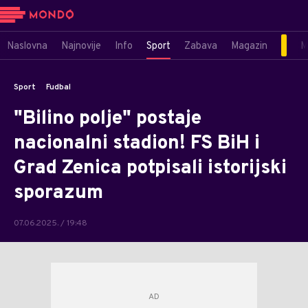
Naslovna
Najnovije
Info
Sport
Zabava
Magazin
M
Sport
Fudbal
"Bilino polje" postaje
nacionalni stadion! FS BiH i
Grad Zenica potpisali istorijski
sporazum
07.06.2025. / 19:48