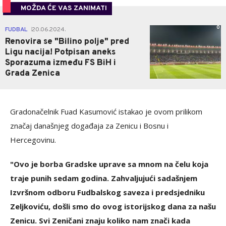
MOŽDA ĆE VAS ZANIMATI
0
FUDBAL
20.06.2024.
|
Renovira se "Bilino polje" pred
Ligu nacija! Potpisan aneks
Sporazuma između FS BiH i
Grada Zenica
Gradonačelnik Fuad Kasumović istakao je ovom prilikom
značaj današnjeg događaja za Zenicu i Bosnu i
Hercegovinu.
"Ovo je borba Gradske uprave sa mnom na čelu koja
traje punih sedam godina. Zahvaljujući sadašnjem
Izvršnom odboru Fudbalskog saveza i predsjedniku
Zeljkoviću, došli smo do ovog istorijskog dana za našu
Zenicu. Svi Zeničani znaju koliko nam znači kada