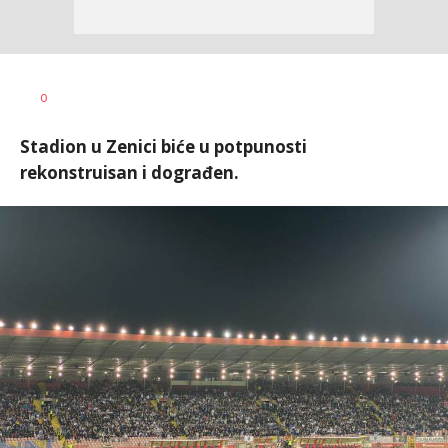
Dragan
AUTOR
0
Šutvić
Stadion u Zenici biće u potpunosti
rekonstruisan i dograđen.