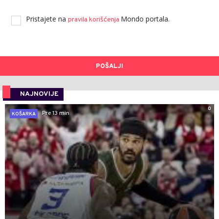
Pristajete na
Mondo portala.
pravila korišćenja
POŠALJI
NAJNOVIJE
0
Pre 13 min
KOŠARKA