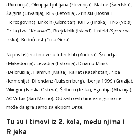
(Rumunija), Olimpija Ljubljana (Slovenija), Malme (Švedska),
Žalgiris (Litvanija), RFS (Letonija), Zrinjski (Bosna i
Hercegovina), Linkoln (Gibraltar), KuPS (Finska), TNS (Vels),
Drita (tzv. "Kosovo"), Brejdablik (Island), Linfeld (Sjeverna
Irska), Budućnost (Crna Gora).
Nepovlašćeni timovi su Inter klub (Andora), Škendija
(Makedonija), Levadija (Estonija), Dinamo Minsk
(Belorusija), Hamrun (Malta), Kairat (Kazahstan), Noa
(Jermenija), Difendanž (Luksemburg), Iberija 1999 (Gruzija),
Vikingur (Farska Ostrva), Šelburn (Irska), Egnatija (Albanija),
AC Virtus (San Marino). Od svih ovih timova sigurno ne
može da igra samo sa ekipom Drite.
Tu su i timovi iz 2. kola, među njima i
Rijeka