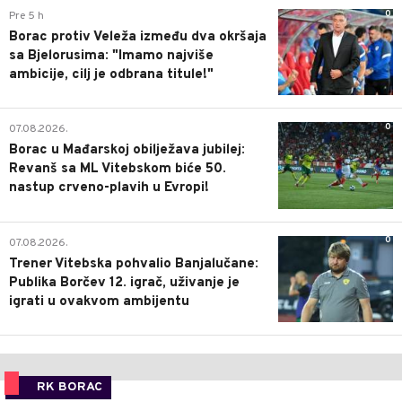
0
Pre 5 h
Borac protiv Veleža između dva okršaja
sa Bjelorusima: "Imamo najviše
ambicije, cilj je odbrana titule!"
0
07.08.2026.
Borac u Mađarskoj obilježava jubilej:
Revanš sa ML Vitebskom biće 50.
nastup crveno-plavih u Evropi!
0
07.08.2026.
Trener Vitebska pohvalio Banjalučane:
Publika Borčev 12. igrač, uživanje je
igrati u ovakvom ambijentu
RK BORAC