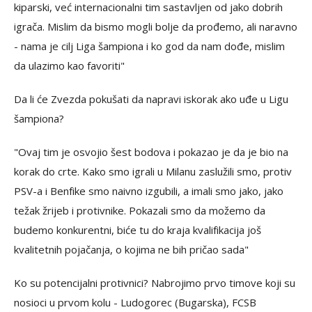
kiparski, već internacionalni tim sastavljen od jako dobrih
igrača. Mislim da bismo mogli bolje da prođemo, ali naravno
- nama je cilj Liga šampiona i ko god da nam dođe, mislim
da ulazimo kao favoriti"
Da li će Zvezda pokušati da napravi iskorak ako uđe u Ligu
šampiona?
"Ovaj tim je osvojio šest bodova i pokazao je da je bio na
korak do crte. Kako smo igrali u Milanu zaslužili smo, protiv
PSV-a i Benfike smo naivno izgubili, a imali smo jako, jako
težak žrijeb i protivnike. Pokazali smo da možemo da
budemo konkurentni, biće tu do kraja kvalifikacija još
kvalitetnih pojačanja, o kojima ne bih pričao sada"
Ko su potencijalni protivnici? Nabrojimo prvo timove koji su
nosioci u prvom kolu - Ludogorec (Bugarska), FCSB