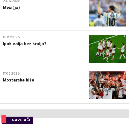
0
23.07.2026.
Mesi(ja)
2
15.07.2026.
Ipak valja bez kralja?
0
17.05.2026.
Mostarske kiše
NAVIJAČI