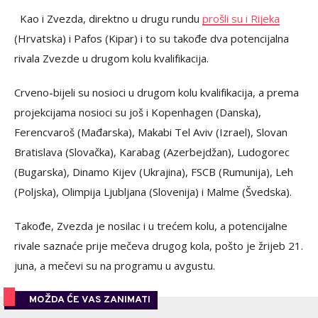
Kao i Zvezda, direktno u drugu rundu
prošli su i Rijeka
(Hrvatska) i Pafos (Kipar) i to su takođe dva potencijalna
rivala Zvezde u drugom kolu kvalifikacija.
Crveno-bijeli su nosioci u drugom kolu kvalifikacija, a prema
projekcijama nosioci su još i Kopenhagen (Danska),
Ferencvaroš (Mađarska), Makabi Tel Aviv (Izrael), Slovan
Bratislava (Slovačka), Karabag (Azerbejdžan), Ludogorec
(Bugarska), Dinamo Kijev (Ukrajina), FSCB (Rumunija), Leh
(Poljska), Olimpija Ljubljana (Slovenija) i Malme (Švedska).
Takođe, Zvezda je nosilac i u trećem kolu, a potencijalne
rivale saznaće prije mečeva drugog kola, pošto je žrijeb 21.
juna, a mečevi su na programu u avgustu.
MOŽDA ĆE VAS ZANIMATI