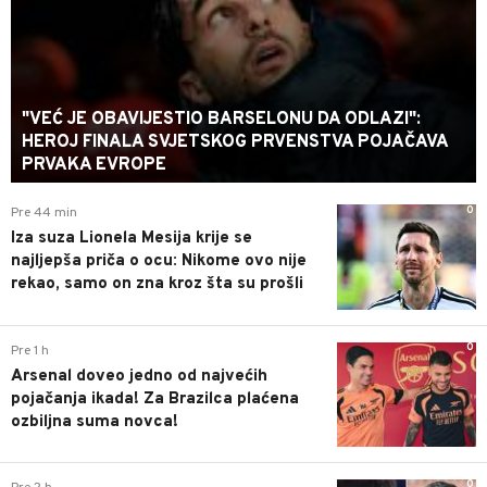
"VEĆ JE OBAVIJESTIO BARSELONU DA ODLAZI":
HEROJ FINALA SVJETSKOG PRVENSTVA POJAČAVA
PRVAKA EVROPE
0
Pre 44 min
Iza suza Lionela Mesija krije se
najljepša priča o ocu: Nikome ovo nije
rekao, samo on zna kroz šta su prošli
0
Pre 1 h
Arsenal doveo jedno od najvećih
pojačanja ikada! Za Brazilca plaćena
ozbiljna suma novca!
0