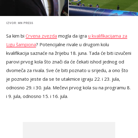
IZVOR: MN PRESS
Sa kim bi
Crvena zvezda
mogla da igra
u kvalifikacijama za
Ligu šampiona
? Potencijalne rivale u drugom kolu
kvalifikacija saznaće na žrijebu 18. juna. Tada će biti izvučeni
parovi prvog kola što znači da će čekati ishod jednog od
dvomeča za rivala. Sve će biti poznato u srijedu, a ono što
je poznato jeste da se te utakmice igraju 22. i 23. jula,
odnosno 29. i 30. jula. Mečevi prvog kola su na programu 8.
i 9. jula, odnosno 15. i 16. jula.