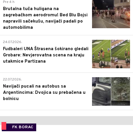
0
Pre 4 h
Brutalna tuča huligana na
zagrebačkom aerodromu! Bed Blu Bojsi
napravili sačekušu, navijači padali po
automobilima
0
24.07.2026.
Fudbaleri UNA Štrasena šokirano gledali
Grobare: Nevjerovatna scena na kraju
utakmice Partizana
0
22.07.2026.
Navijači pucali na autobus sa
Argentincima: Dvojica su prebačena u
bolnicu
FK BORAC