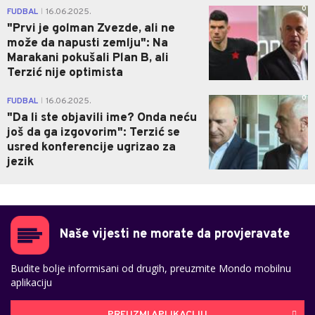
0
FUDBAL
16.06.2025.
|
"Prvi je golman Zvezde, ali ne
može da napusti zemlju": Na
Marakani pokušali Plan B, ali
Terzić nije optimista
0
FUDBAL
16.06.2025.
|
"Da li ste objavili ime? Onda neću
još da ga izgovorim": Terzić se
usred konferencije ugrizao za
jezik
Naše vijesti ne morate da provjeravate
Budite bolje informisani od drugih, preuzmite Mondo mobilnu
aplikaciju
PREUZMI APLIKACIJU