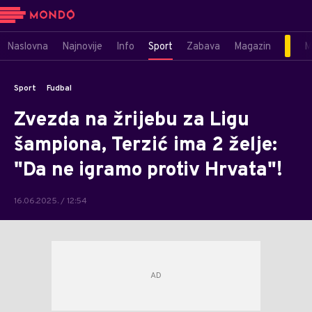
Naslovna
Najnovije
Info
Sport
Zabava
Magazin
M
Sport
Fudbal
Zvezda na žrijebu za Ligu
šampiona, Terzić ima 2 želje:
"Da ne igramo protiv Hrvata"!
16.06.2025. / 12:54