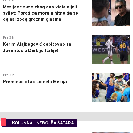
Pre 2 h
Mesijeve suze zbog oca vidio cijeli
svijet: Porodica morala hitno da se
oglasi zbog groznih glasina
0
Pre 3 h
Kerim Alajbegović debitovao za
Juventus u Derbiju Italije!
0
Pre 4 h
Preminuo otac Lionela Mesija
KOLUMNA - NEBOJŠA ŠATARA