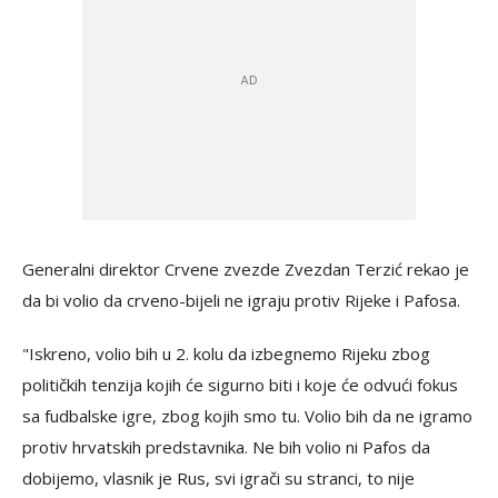
Generalni direktor Crvene zvezde Zvezdan Terzić rekao je
da bi volio da crveno-bijeli ne igraju protiv Rijeke i Pafosa.
"Iskreno, volio bih u 2. kolu da izbegnemo Rijeku zbog
političkih tenzija kojih će sigurno biti i koje će odvući fokus
sa fudbalske igre, zbog kojih smo tu. Volio bih da ne igramo
protiv hrvatskih predstavnika. Ne bih volio ni Pafos da
dobijemo, vlasnik je Rus, svi igrači su stranci, to nije