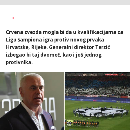
Dušan
Nemanja
Mladen
AUTORI
0
Ninković
Stanojčić
Šolak
Crvena zvezda mogla bi da u kvalifikacijama za
Ligu šampiona igra protiv novog prvaka
Hrvatske, Rijeke. Generalni direktor Terzić
izbegao bi taj dvomeč, kao i još jednog
protivnika.