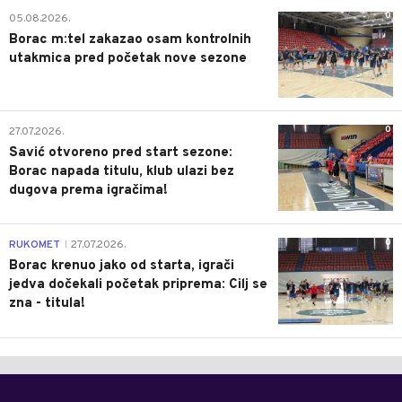
0
05.08.2026.
Borac m:tel zakazao osam kontrolnih
utakmica pred početak nove sezone
0
27.07.2026.
Savić otvoreno pred start sezone:
Borac napada titulu, klub ulazi bez
dugova prema igračima!
0
RUKOMET
27.07.2026.
|
Borac krenuo jako od starta, igrači
jedva dočekali početak priprema: Cilj se
zna - titula!