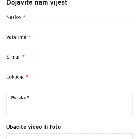
Dojavite nam vijest
Naslov
*
Vaše ime
*
E-mail
*
Lokacija
*
Ubacite video ili foto