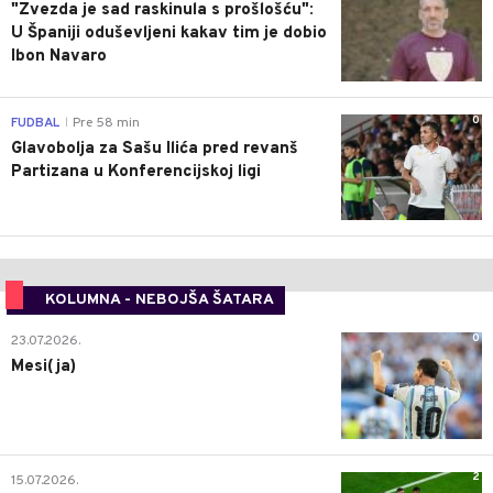
"Zvezda je sad raskinula s prošlošću":
U Španiji oduševljeni kakav tim je dobio
Ibon Navaro
0
FUDBAL
Pre 58 min
|
Glavobolja za Sašu Ilića pred revanš
Partizana u Konferencijskoj ligi
KOLUMNA - NEBOJŠA ŠATARA
0
23.07.2026.
Mesi(ja)
2
15.07.2026.