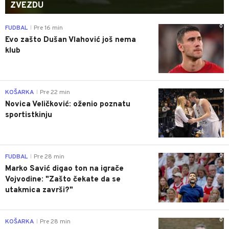
ZVEZDU
0
FUDBAL
Pre 16 min
|
Evo zašto Dušan Vlahović još nema
klub
0
KOŠARKA
Pre 22 min
|
Novica Veličković: oženio poznatu
sportistkinju
0
FUDBAL
Pre 28 min
|
Marko Savić digao ton na igrače
Vojvodine: "Zašto čekate da se
utakmica završi?"
0
KOŠARKA
Pre 28 min
|