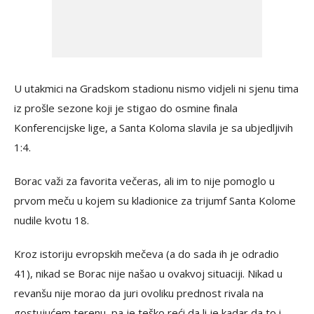
U utakmici na Gradskom stadionu nismo vidjeli ni sjenu tima
iz prošle sezone koji je stigao do osmine finala
Konferencijske lige, a Santa Koloma slavila je sa ubjedljivih
1:4.
Borac važi za favorita večeras, ali im to nije pomoglo u
prvom meču u kojem su kladionice za trijumf Santa Kolome
nudile kvotu 18.
Kroz istoriju evropskih mečeva (a do sada ih je odradio
41), nikad se Borac nije našao u ovakvoj situaciji. Nikad u
revanšu nije morao da juri ovoliku prednost rivala na
gostujućem terenu, pa je teško reći da li je kadar da to i