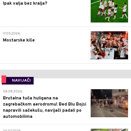
Ipak valja bez kralja?
0
17.05.2026.
Mostarske kiše
NAVIJAČI
0
08.08.2026.
Brutalna tuča huligana na
zagrebačkom aerodromu! Bed Blu Bojsi
napravili sačekušu, navijači padali po
automobilima
0