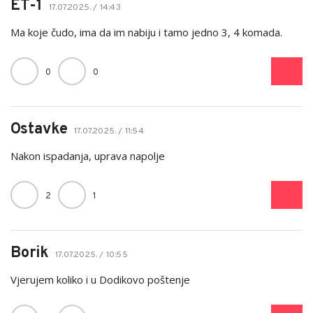
ET-1
17.07.2025. / 14:43
Ma koje čudo, ima da im nabiju i tamo jedno 3, 4 komada.
0
0
Ostavke
17.07.2025. / 11:54
Nakon ispadanja, uprava napolje
2
1
Borik
17.07.2025. / 10:55
Vjerujem koliko i u Dodikovo poštenje