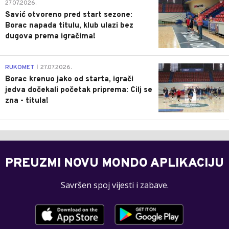
0
27.07.2026.
Savić otvoreno pred start sezone:
Borac napada titulu, klub ulazi bez
dugova prema igračima!
0
RUKOMET
27.07.2026.
|
Borac krenuo jako od starta, igrači
jedva dočekali početak priprema: Cilj se
zna - titula!
PREUZMI NOVU MONDO APLIKACIJU
Savršen spoj vijesti i zabave.