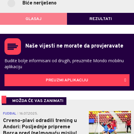
(9)
Biće neriješeno
POVRATAK NA GLASANJE
GLASAJ
REZULTATI
Naše vijesti ne morate da provjeravate
Budite bolje informisani od drugih, preuzmite Mondo mobilnu
aplikaciju
PREUZMI APLIKACIJU
MOŽDA ĆE VAS ZANIMATI
2
FUDBAL
16.07.2025.
|
Crveno-plavi odradili trening u
Andori: Posljednje pripreme
Borca pred (ne)moguću misiju!