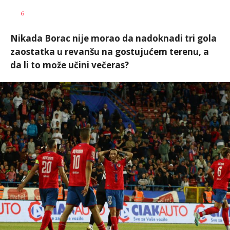
Haris
AUTOR
6
Krhalić
Nikada Borac nije morao da nadoknadi tri gola
zaostatka u revanšu na gostujućem terenu, a
da li to može učini večeras?