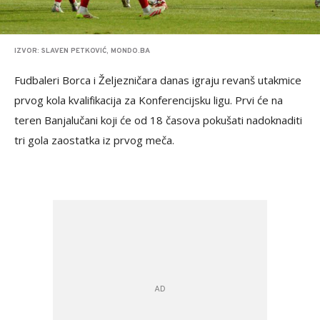
IZVOR: SLAVEN PETKOVIĆ, MONDO.BA
Fudbaleri Borca i Željezničara danas igraju revanš utakmice
prvog kola kvalifikacija za Konferencijsku ligu. Prvi će na
teren Banjalučani koji će od 18 časova pokušati nadoknaditi
tri gola zaostatka iz prvog meča.