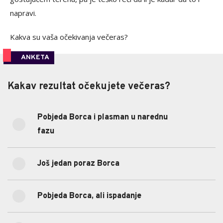
napravi.
Kakva su vaša očekivanja večeras?
ANKETA
Kakav rezultat očekujete večeras?
Kakav rezultat očekujete večeras?
Pobjeda Borca i plasman u narednu
37.38%
Pobjeda Borca i plasman u narednu fazu
fazu
(40)
28.04%
Još jedan poraz Borca
(30)
Još jedan poraz Borca
26.17%
Pobjeda Borca, ali ispadanje
(28)
Pobjeda Borca, ali ispadanje
8.41%
Biće neriješeno