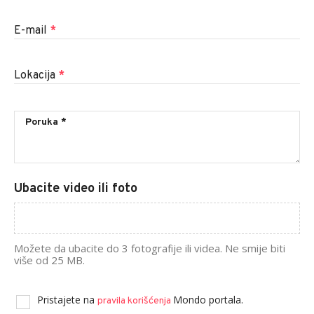
E-mail
*
Lokacija
*
Ubacite video ili foto
Možete da ubacite do 3 fotografije ili videa. Ne smije biti
više od 25 MB.
Pristajete na
Mondo portala.
pravila korišćenja