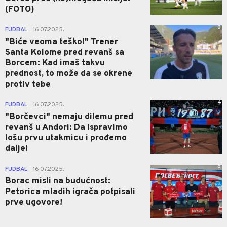
(FOTO)
0
FUDBAL
16.07.2025.
|
"Biće veoma teško!" Trener
Santa Kolome pred revanš sa
Borcem: Kad imaš takvu
prednost, to može da se okrene
protiv tebe
4
FUDBAL
16.07.2025.
|
"Borčevci" nemaju dilemu pred
revanš u Andori: Da ispravimo
lošu prvu utakmicu i prođemo
dalje!
0
FUDBAL
16.07.2025.
|
Borac misli na budućnost:
Petorica mladih igrača potpisali
prve ugovore!