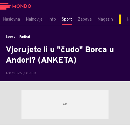
Naslovna
Najnovije
Info
Sport
Zabava
Magazin
M
Sport
Fudbal
Vjerujete li u "čudo" Borca u
Andori? (ANKETA)
17.07.2025. / 09:09