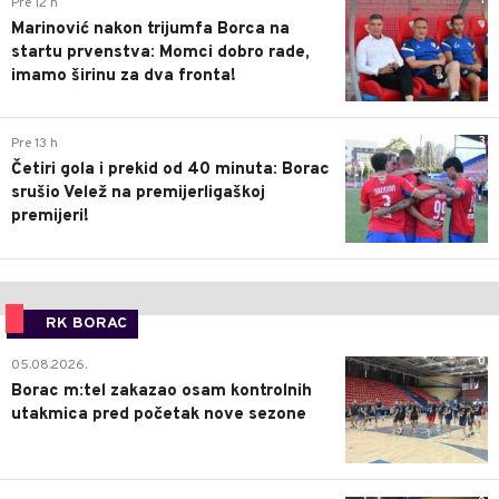
1
Pre 12 h
Marinović nakon trijumfa Borca na
startu prvenstva: Momci dobro rade,
imamo širinu za dva fronta!
3
Pre 13 h
Četiri gola i prekid od 40 minuta: Borac
srušio Velež na premijerligaškoj
premijeri!
RK BORAC
0
05.08.2026.
Borac m:tel zakazao osam kontrolnih
utakmica pred početak nove sezone