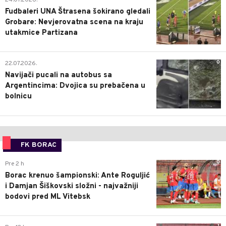
24.07.2026.
Fudbaleri UNA Štrasena šokirano gledali
Grobare: Nevjerovatna scena na kraju
utakmice Partizana
0
22.07.2026.
Navijači pucali na autobus sa
Argentincima: Dvojica su prebačena u
bolnicu
FK BORAC
0
Pre 2 h
Borac krenuo šampionski: Ante Roguljić
i Damjan Šiškovski složni - najvažniji
bodovi pred ML Vitebsk