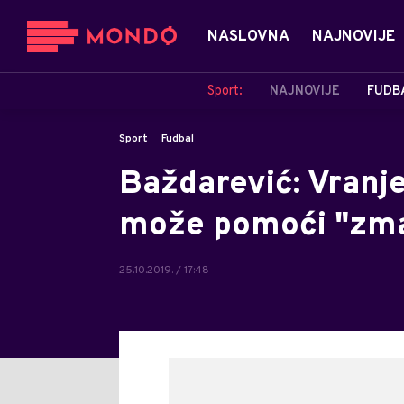
NASLOVNA
NAJNOVIJE
Sport:
NAJNOVIJE
FUDB
Sport
Fudbal
Baždarević: Vranje
može pomoći "zm
25.10.2019. / 17:48