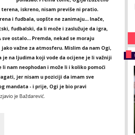
 terena, iskreno, nisam previše ni pratio.
rena i fudbala, uopšte ne zanimaju… Inače,
i, fudbalski, da li može i zaslužuje da igra,
 A sve ostalo… Premda, nekad se moraju
su jako važne za atmosferu. Mislim da nam Ogi,
je na ljudima koji vode da ocijene je li važniji
 Je li nam neophodan i može li i koliko pomoći
agati, jer nisam u poziciji da imam sve
g mandata - i prije, Ogi je bio pravi
 izjavio je Baždarević.