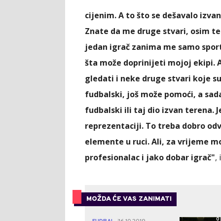
cijenim. A to što se dešavalo izvan
Znate da me druge stvari, osim te
jedan igrač zanima me samo sportsk
šta može doprinijeti mojoj ekipi.
gledati i neke druge stvari koje 
fudbalski, još može pomoći, a sada 
fudbalski ili taj dio izvan terena.
reprezentaciji. To treba dobro odv
elemente u ruci. Ali, za vrijeme mo
profesionalac i jako dobar igrač"
,
MOŽDA ĆE VAS ZANIMATI
0