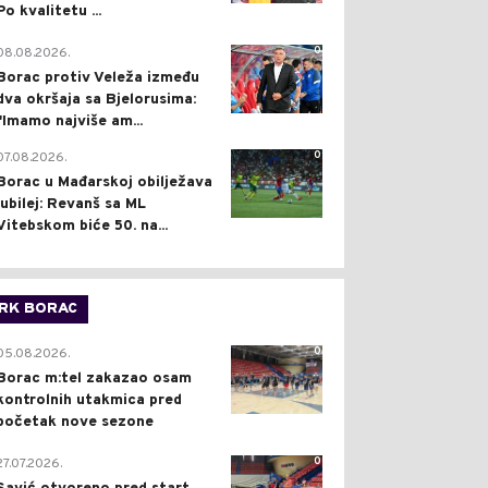
Po kvalitetu ...
0
08.08.2026.
Borac protiv Veleža između
dva okršaja sa Bjelorusima:
"Imamo najviše am...
0
07.08.2026.
Borac u Mađarskoj obilježava
jubilej: Revanš sa ML
Vitebskom biće 50. na...
RK BORAC
0
05.08.2026.
Borac m:tel zakazao osam
kontrolnih utakmica pred
početak nove sezone
0
27.07.2026.