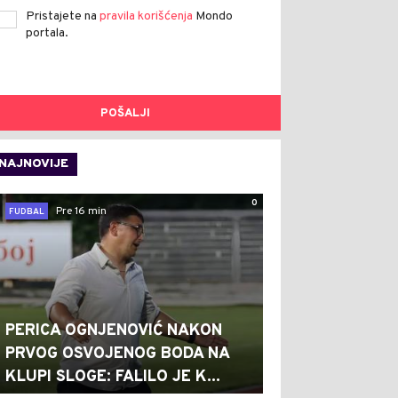
Pristajete na
pravila korišćenja
Mondo
portala.
POŠALJI
NAJNOVIJE
0
Pre 16 min
FUDBAL
PERICA OGNJENOVIĆ NAKON
PRVOG OSVOJENOG BODA NA
KLUPI SLOGE: FALILO JE K...