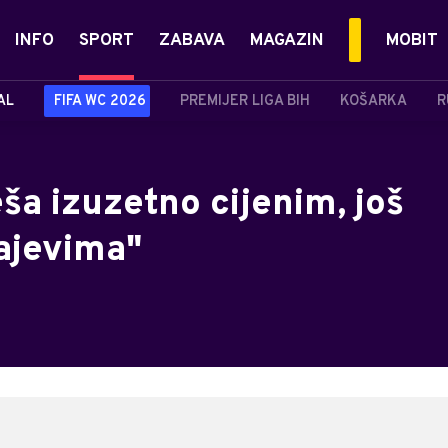
INFO
SPORT
ZABAVA
MAGAZIN
MOBIT
AL
FIFA WC 2026
PREMIJER LIGA BIH
KOŠARKA
R
ša izuzetno cijenim, još
ajevima"