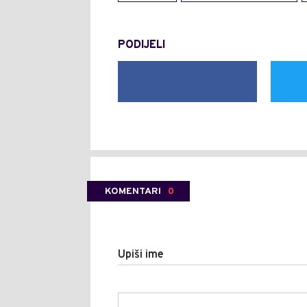
PODIJELI
KOMENTARI
0
Upiši ime