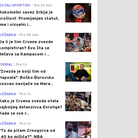
0
OSTALI SPORTOVI
Pre 33 min
|
Rukometni savez Srbije je
prošlost: Promijenjen statut,
ime i vizuelni i...
0
KOŠARKA
Pre 48 min
|
Da li je tim Crvene zvezde
kompletiran? Evo šta se
dešava sa Kampacom i ...
0
FUDBAL
Pre 1 h
|
"Zvezda je bolji tim od
Hapoela": Boško Đurovsku
pozvao navijače na Mara...
0
KOŠARKA
Pre 1 h
|
Kako je Crvena zvezda otela
najboljeg defanzivca Evrolige?
Kada se sve r...
0
KOŠARKA
Pre 1 h
|
"To da pitam Crnogorca od
140 kg mišića?": NBA