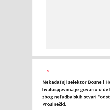
0
Nekadašnji selektor Bosne i 
hvalospjevima je govorio o de
zbog nefudbalskih stvari "ods
Prosinečki.