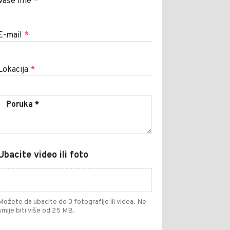
Vaše ime
*
E-mail
*
Lokacija
*
Ubacite video ili foto
Možete da ubacite do 3 fotografije ili videa. Ne
smije biti više od 25 MB.