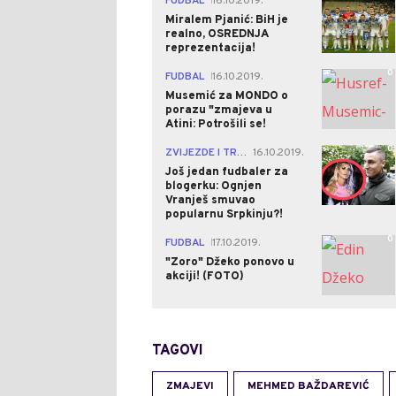
FUDBAL
16.10.2019.
|
Miralem Pjanić: BiH je
realno, OSREDNJA
reprezentacija!
0
FUDBAL
16.10.2019.
|
Musemić za MONDO o
porazu "zmajeva u
Atini: Potrošili se!
0
ZVIJEZDE I TRAČEVI
16.10.2019.
|
Još jedan fudbaler za
blogerku: Ognjen
Vranješ smuvao
popularnu Srpkinju?!
0
FUDBAL
17.10.2019.
|
"Zoro" Džeko ponovo u
akciji! (FOTO)
TAGOVI
ZMAJEVI
MEHMED BAŽDAREVIĆ