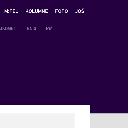
M:TEL
KOLUMNE
FOTO
JOŠ
UKOMET
TENIS
JOŠ