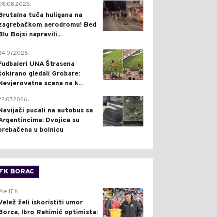
0
08.08.2026.
Brutalna tuča huligana na
zagrebačkom aerodromu! Bed
Blu Bojsi napravili...
0
24.07.2026.
Fudbaleri UNA Štrasena
šokirano gledali Grobare:
Nevjerovatna scena na k...
0
22.07.2026.
Navijači pucali na autobus sa
Argentincima: Dvojica su
prebačena u bolnicu
FK BORAC
0
Pre 17 h
Velež želi iskoristiti umor
Borca, Ibro Rahimić optimista: