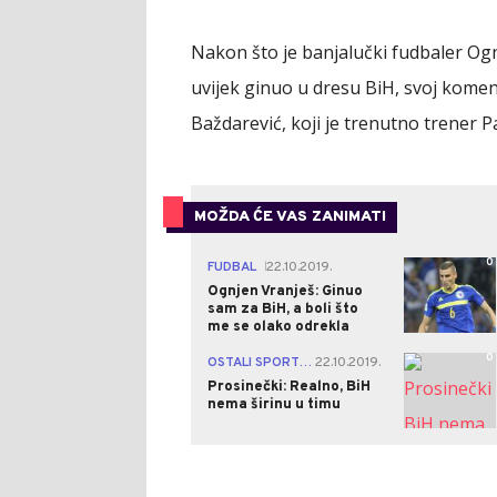
Nakon što je banjalučki fudbaler Ognje
uvijek ginuo u dresu BiH, svoj komen
Baždarević, koji je trenutno trener P
MOŽDA ĆE VAS ZANIMATI
0
FUDBAL
22.10.2019.
|
Ognjen Vranješ: Ginuo
sam za BiH, a boli što
me se olako odrekla
0
OSTALI SPORTOVI
22.10.2019.
|
Prosinečki: Realno, BiH
nema širinu u timu