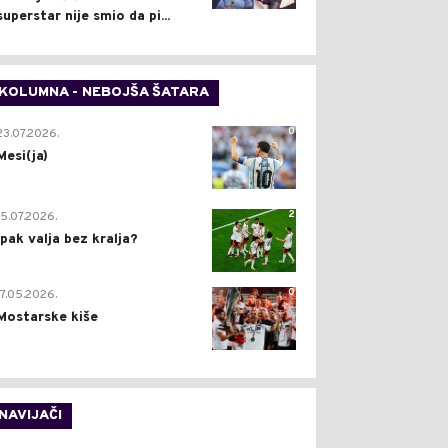
superstar nije smio da pi...
KOLUMNA - NEBOJŠA ŠATARA
0
23.07.2026.
Mesi(ja)
2
15.07.2026.
Ipak valja bez kralja?
0
17.05.2026.
Mostarske kiše
NAVIJAČI