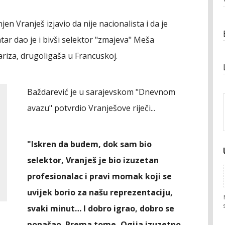
n Vranješ izjavio da nije nacionalista i da je
tar dao je i bivši selektor "zmajeva" Meša
ariza, drugoligaša u Francuskoj.
Baždarević je u sarajevskom "Dnevnom
avazu" potvrdio Vranješove riječi...
"Iskren da budem, dok sam bio
selektor, Vranješ je bio izuzetan
profesionalac i pravi momak koji se
uvijek borio za našu reprezentaciju,
svaki minut… I dobro igrao, dobro se
ponašao. Prema tome, Ogija izuzetno