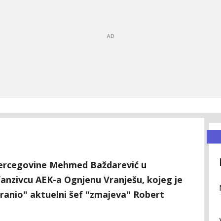
Hercegovine Mehmed Baždarević u
fanzivcu AEK-a Ognjenu Vranješu, kojeg je
tranio" aktuelni šef "zmajeva" Robert