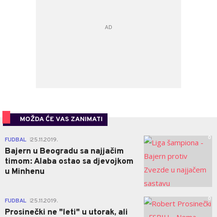
MOŽDA ĆE VAS ZANIMATI
0
FUDBAL
25.11.2019.
|
Bajern u Beogradu sa najjačim
timom: Alaba ostao sa djevojkom
u Minhenu
0
FUDBAL
25.11.2019.
|
Prosinečki ne "leti" u utorak, ali