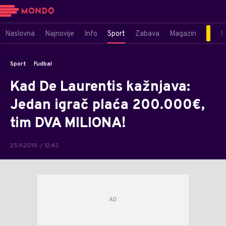
Naslovna
Najnovije
Info
Sport
Zabava
Magazin
M
Sport
Fudbal
Kad De Laurentis kažnjava:
Jedan igrač plaća 200.000€,
tim DVA MILIONA!
25.11.2019. / 12:43