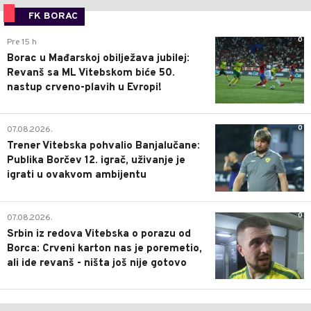
FK BORAC
0
Pre 15 h
Borac u Mađarskoj obilježava jubilej:
Revanš sa ML Vitebskom biće 50.
nastup crveno-plavih u Evropi!
0
07.08.2026.
Trener Vitebska pohvalio Banjalučane:
Publika Borčev 12. igrač, uživanje je
igrati u ovakvom ambijentu
0
07.08.2026.
Srbin iz redova Vitebska o porazu od
Borca: Crveni karton nas je poremetio,
ali ide revanš - ništa još nije gotovo