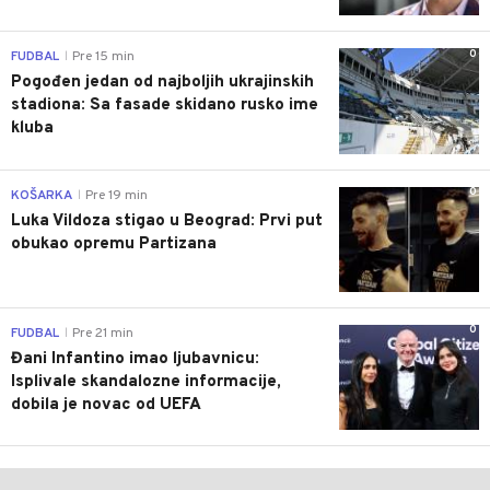
0
FUDBAL
Pre 15 min
|
Pogođen jedan od najboljih ukrajinskih
stadiona: Sa fasade skidano rusko ime
kluba
0
KOŠARKA
Pre 19 min
|
Luka Vildoza stigao u Beograd: Prvi put
obukao opremu Partizana
0
FUDBAL
Pre 21 min
|
Đani Infantino imao ljubavnicu:
Isplivale skandalozne informacije,
dobila je novac od UEFA