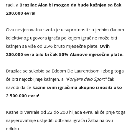
radi, a
Brazilac Alan bi mogao da bude kažnjen sa čak
200.000 evra!
Ova nevjerovatna svota je u suprotnosti sa jednim članom
kolektivnog ugovora igrača po kojem igrač ne može biti
kažnjen sa više od 25% bruto mjesečne plate.
Ovih
200.000 evra bilo bi čak 50% Alanove mjesečne plate.
Brazilac se sukobio sa Edoom De Laurentisom i zbog toga
će biti najozbiljnije kažnjen, a
"Korijere delo Sport"
čak
navodi da će
kazne svim igračima ukupno iznositi oko
2.500.000 evra!
Kazne bi varirale od 22 do 200 hiljada evra, ali će prije toga
najvjerovatnije uslijediti odbrana igrača i žalba na ovu
odluku.