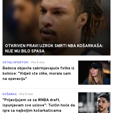
OTKRIVEN PRAVI UZROK SMRTI NBA KOŠARKAŠA:
NIJE MU BILO SPASA
0
OSTALI SPORTOVI
Pre 9 min
|
Badosa objavila zabrinjavajuće fotke iz
bolnice: "Vidjeli ste slike, morala sam
na operaciju"
0
KOŠARKA
Pre 11 min
|
"Prijavljujem se za WNBA draft,
ispunjavam sve uslove": Turčin hoće da
igra sa najboljim košarkašicama