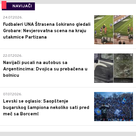
NAVIJAČI
0
24.07.2026.
Fudbaleri UNA Štrasena šokirano gledali
Grobare: Nevjerovatna scena na kraju
utakmice Partizana
0
22.07.2026.
Navijači pucali na autobus sa
Argentincima: Dvojica su prebačena u
bolnicu
1
07.07.2026.
Levski se oglasio: Saopštenje
bugarskog šampiona nekoliko sati pred
meč sa Borcem!