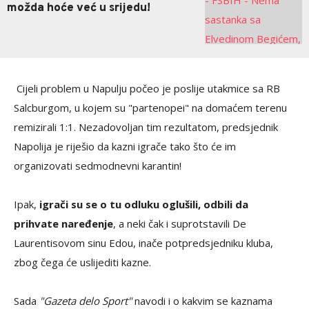
možda hoće već u srijedu!
Cijeli problem u Napulju počeo je poslije utakmice sa RB
Salcburgom, u kojem su "partenopei" na domaćem terenu
remizirali 1:1. Nezadovoljan tim rezultatom, predsjednik
Napolija je riješio da kazni igrače tako što će im
organizovati sedmodnevni karantin!
Ipak,
igrači su se o tu odluku oglušili, odbili da
prihvate naređenje
, a neki čak i suprotstavili De
Laurentisovom sinu Edou, inače potpredsjedniku kluba,
zbog čega će uslijediti kazne.
Sada
"Gazeta delo Sport"
navodi i o kakvim se kaznama