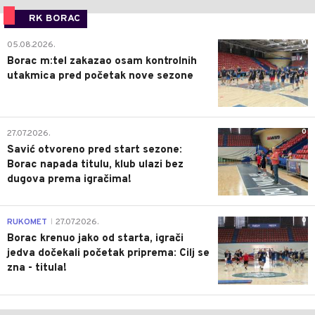
RK BORAC
0
05.08.2026.
Borac m:tel zakazao osam kontrolnih
utakmica pred početak nove sezone
0
27.07.2026.
Savić otvoreno pred start sezone:
Borac napada titulu, klub ulazi bez
dugova prema igračima!
0
RUKOMET
27.07.2026.
|
Borac krenuo jako od starta, igrači
jedva dočekali početak priprema: Cilj se
zna - titula!