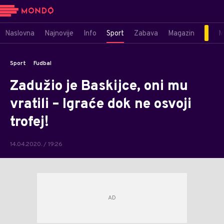
Naslovna
Najnovije
Info
Sport
Zabava
Magazin
M
Sport
Fudbal
Zadužio je Baskijce, oni mu
vratili – Igraće dok ne osvoji
trofej!
14.04.2020. / 19:26