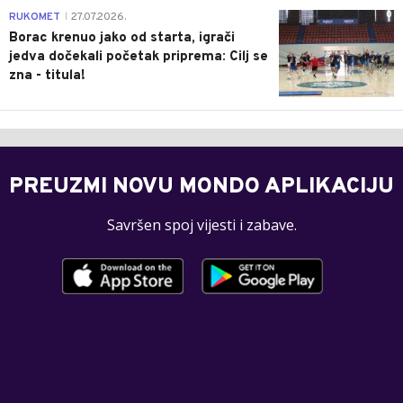
0
RUKOMET
27.07.2026.
|
Borac krenuo jako od starta, igrači
jedva dočekali početak priprema: Cilj se
zna - titula!
PREUZMI NOVU MONDO APLIKACIJU
Savršen spoj vijesti i zabave.