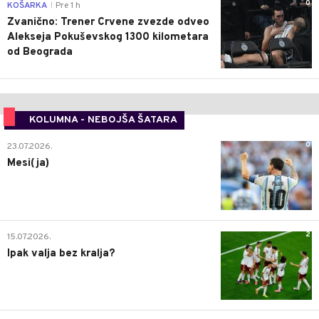
0
KOŠARKA
Pre 1 h
|
Zvanično: Trener Crvene zvezde odveo
Alekseja Pokuševskog 1300 kilometara
od Beograda
KOLUMNA - NEBOJŠA ŠATARA
0
23.07.2026.
Mesi(ja)
2
15.07.2026.
Ipak valja bez kralja?