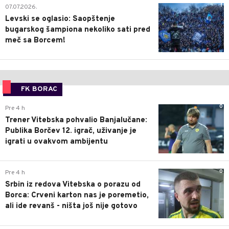
1
07.07.2026.
Levski se oglasio: Saopštenje
bugarskog šampiona nekoliko sati pred
meč sa Borcem!
FK BORAC
0
Pre 4 h
Trener Vitebska pohvalio Banjalučane:
Publika Borčev 12. igrač, uživanje je
igrati u ovakvom ambijentu
0
Pre 4 h
Srbin iz redova Vitebska o porazu od
Borca: Crveni karton nas je poremetio,
ali ide revanš - ništa još nije gotovo