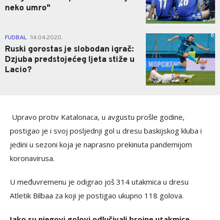
neko umro"
0
FUDBAL
14.04.2020.
|
Ruski gorostas je slobodan igrač:
Dzjuba predstojećeg ljeta stiže u
Lacio?
Upravo protiv Katalonaca, u avgustu prošle godine,
postigao je i svoj posljednji gol u dresu baskijskog kluba i
jedini u sezoni koja je naprasno prekinuta pandemijom
koronavirusa.
U međuvremenu je odigrao još 314 utakmica u dresu
Atletik Bilbaa za koji je postigao ukupno 118 golova.
Iako su njegovi golovi odlučivali brojne utakmice,