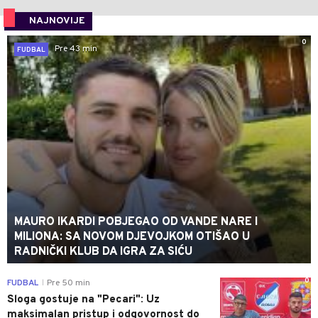
NAJNOVIJE
0
Pre 43 min
FUDBAL
MAURO IKARDI POBJEGAO OD VANDE NARE I
MILIONA: SA NOVOM DJEVOJKOM OTIŠAO U
RADNIČKI KLUB DA IGRA ZA SIĆU
0
FUDBAL
Pre 50 min
|
Sloga gostuje na "Pecari": Uz
maksimalan pristup i odgovornost do