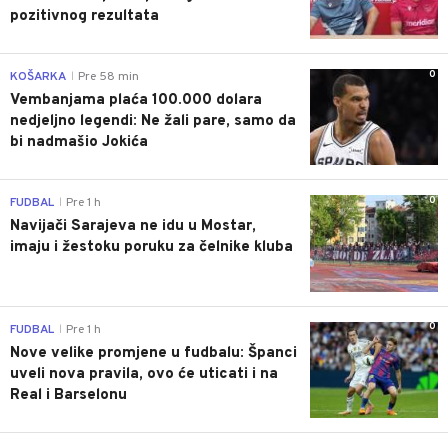
pozitivnog rezultata
0
KOŠARKA
Pre 58 min
|
Vembanjama plaća 100.000 dolara
nedjeljno legendi: Ne žali pare, samo da
bi nadmašio Jokića
0
FUDBAL
Pre 1 h
|
Navijači Sarajeva ne idu u Mostar,
imaju i žestoku poruku za čelnike kluba
0
FUDBAL
Pre 1 h
|
Nove velike promjene u fudbalu: Španci
uveli nova pravila, ovo će uticati i na
Real i Barselonu