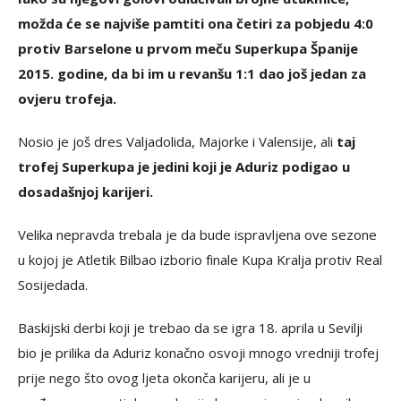
možda će se najviše pamtiti ona četiri za pobjedu 4:0
protiv Barselone u prvom meču Superkupa Španije
2015. godine, da bi im u revanšu 1:1 dao još jedan za
ovjeru trofeja.
Nosio je još dres Valjadolida, Majorke i Valensije, ali
taj
trofej Superkupa je jedini koji je Aduriz podigao u
dosadašnjoj karijeri.
Velika nepravda trebala je da bude ispravljena ove sezone
u kojoj je Atletik Bilbao izborio finale Kupa Kralja protiv Real
Sosijedada.
Baskijski derbi koji je trebao da se igra 18. aprila u Sevilji
bio je prilika da Aduriz konačno osvoji mnogo vredniji trofej
prije nego što ovog ljeta okonča karijeru, ali je u