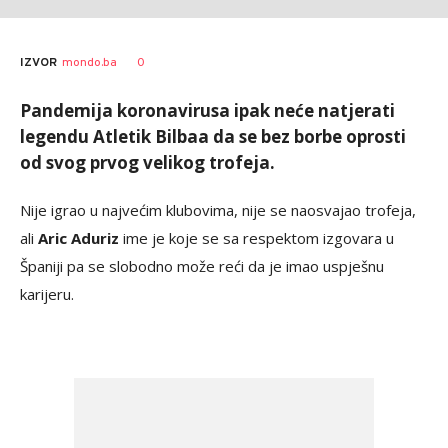
0
IZVOR
mondo.ba
Pandemija koronavirusa ipak neće natjerati
legendu Atletik Bilbaa da se bez borbe oprosti
od svog prvog velikog trofeja.
Nije igrao u najvećim klubovima, nije se naosvajao trofeja,
ali
Aric Aduriz
ime je koje se sa respektom izgovara u
Španiji pa se slobodno može reći da je imao uspješnu
karijeru.