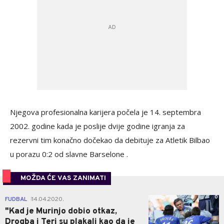
Njegova profesionalna karijera počela je 14. septembra
2002. godine kada je poslije dvije godine igranja za
rezervni tim konačno dočekao da debituje za Atletik Bilbao
u porazu 0:2 od slavne Barselone .
MOŽDA ĆE VAS ZANIMATI
0
FUDBAL
14.04.2020.
|
"Kad je Murinjo dobio otkaz,
Drogba i Teri su plakali kao da je