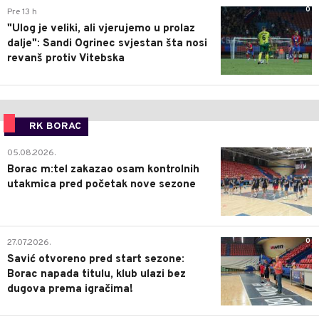
0
Pre 13 h
"Ulog je veliki, ali vjerujemo u prolaz
dalje": Sandi Ogrinec svjestan šta nosi
revanš protiv Vitebska
RK BORAC
0
05.08.2026.
Borac m:tel zakazao osam kontrolnih
utakmica pred početak nove sezone
0
27.07.2026.
Savić otvoreno pred start sezone:
Borac napada titulu, klub ulazi bez
dugova prema igračima!