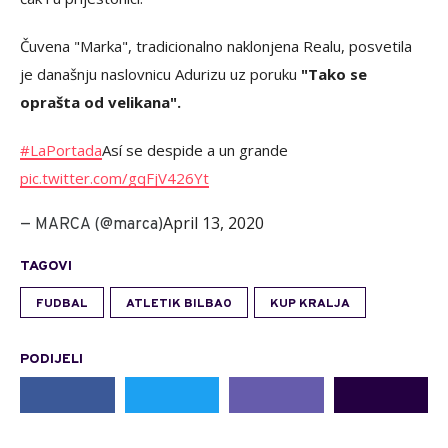
Čuvena "Marka", tradicionalno naklonjena Realu, posvetila
je današnju naslovnicu Adurizu uz poruku
"Tako se
oprašta od velikana".
#LaPortada
Así se despide a un grande
pic.twitter.com/gqFjV426Yt
April 13, 2020
— MARCA (@marca)
TAGOVI
FUDBAL
ATLETIK BILBAO
KUP KRALJA
PODIJELI