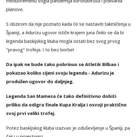
međuvremenu stigla pandemija koronavirusa i pokvarila
planove.
S obzirom da nije poznato kada će se nastaviti takmičenja u
Španiji, a Adurizu ugovor ističe krajem juna činilo se da bi
legenda baskijskog kluba mogla ostati bez svog prvog
"pravog" trofeja. I to bez borbe!
Da ipak ne bude tako pobrinuo se Atletik Bilbao i
pokazao koliko cijeni svoju legendu - Adurizu je
produžen ugovor do daljnjeg.
Legenda San Mamesa će tako definitivno dobiti
priliku da odigra finale Kupa Kralja i osvoji praktično
svoj prvi veliki trofej.
Potez baskijskog kluba izazvao je oduševljenje u Španiji, pa
čak i u prijestonici.