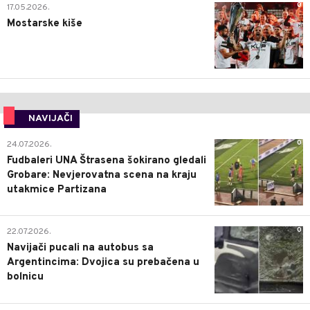
0
17.05.2026.
Mostarske kiše
NAVIJAČI
0
24.07.2026.
Fudbaleri UNA Štrasena šokirano gledali
Grobare: Nevjerovatna scena na kraju
utakmice Partizana
0
22.07.2026.
Navijači pucali na autobus sa
Argentincima: Dvojica su prebačena u
bolnicu