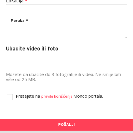
Lokacija
*
Ubacite video ili foto
Možete da ubacite do 3 fotografije ili videa. Ne smije biti
više od 25 MB.
Pristajete na
Mondo portala.
pravila korišćenja
POŠALJI