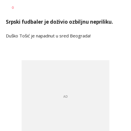
Nebojša
AUTOR
0
Marković
Srpski fudbaler je doživio ozbiljnu nepriliku.
Duško Tošić je napadnut u sred Beograda!