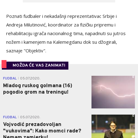
Poznati fudbaler i nekadašnji reprezentativac Srbije i
Andreja Milutinović, koordinator za fizičku pripremu i
rehabilitaciju igrača nacionalnog tima, napadnuti su jutros
nožem i kamenjem na Kalemegdanu dok su džogirali,
saznaje "Objektiv".
MOŽDA ĆE VAS ZANIMATI
0
FUDBAL
05.07.2020.
|
Mladog ruskog golmana (16)
pogodio grom na treningu!
0
FUDBAL
05.07.2020.
|
Vojvodić prezadovoljan
"vukovima": Kako momci rade?
Nemam zamjerku!