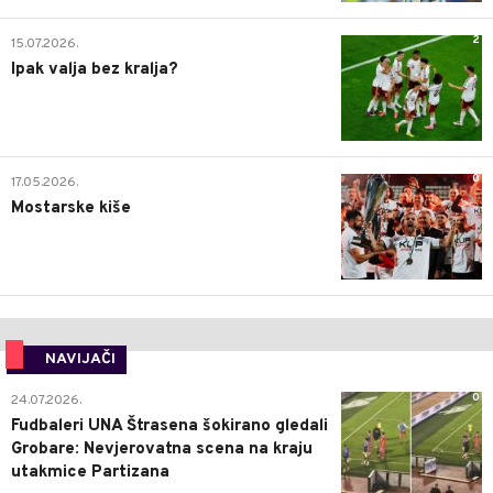
2
15.07.2026.
Ipak valja bez kralja?
0
17.05.2026.
Mostarske kiše
NAVIJAČI
0
24.07.2026.
Fudbaleri UNA Štrasena šokirano gledali
Grobare: Nevjerovatna scena na kraju
utakmice Partizana