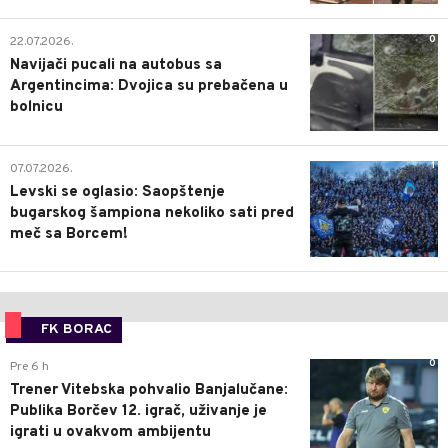
0
22.07.2026.
Navijači pucali na autobus sa
Argentincima: Dvojica su prebačena u
bolnicu
1
07.07.2026.
Levski se oglasio: Saopštenje
bugarskog šampiona nekoliko sati pred
meč sa Borcem!
FK BORAC
0
Pre 6 h
Trener Vitebska pohvalio Banjalučane:
Publika Borčev 12. igrač, uživanje je
igrati u ovakvom ambijentu