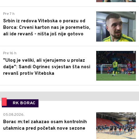
0
Pre 7 h
Srbin iz redova Vitebska o porazu od
Borca: Crveni karton nas je poremetio,
ali ide revanš - ništa još nije gotovo
0
Pre 16 h
"Ulog je veliki, ali vjerujemo u prolaz
dalje": Sandi Ogrinec svjestan šta nosi
revanš protiv Vitebska
RK BORAC
0
05.08.2026.
Borac m:tel zakazao osam kontrolnih
utakmica pred početak nove sezone