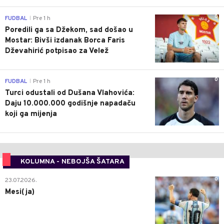
0
FUDBAL
Pre 1 h
|
Poredili ga sa Džekom, sad došao u
Mostar: Bivši izdanak Borca Faris
Dževahirić potpisao za Velež
0
FUDBAL
Pre 1 h
|
Turci odustali od Dušana Vlahovića:
Daju 10.000.000 godišnje napadaču
koji ga mijenja
KOLUMNA - NEBOJŠA ŠATARA
0
23.07.2026.
Mesi(ja)