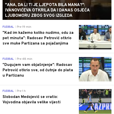
"ANA, DA LI TI JE LJEPOTA BILA MANA?":
IVANOVIĆEVA OTKRILA DA I DANAS OSJEĆA
LJUBOMORU ZBOG SVOG IZGLEDA
0
FUDBAL
Pre 19 min
|
"Kad im kažemo koliko nudimo, odu za
pet minuta": Radosav Petrović otkrio
sve muke Partizana sa pojačanjima
0
FUDBAL
Pre 48 min
|
"Dugujem vam objašnjenje": Radosav
Petrović otkrio sve, od ćutnje do plata
u Partizanu
0
FUDBAL
Pre 1 h
|
Slobodan Medojević se vratio:
Vojvodina objavila velike vijesti