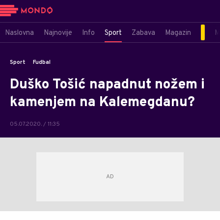
Naslovna
Najnovije
Info
Sport
Zabava
Magazin
M
Sport
Fudbal
Duško Tošić napadnut nožem i
kamenjem na Kalemegdanu?
05.07.2020. / 11:35