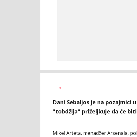
mondo.ba,
AUTOR
0
agencije
Dani Sebaljos je na pozajmici 
"tobdžija" priželjkuje da će bi
Mikel Arteta, menadžer Arsenala, p