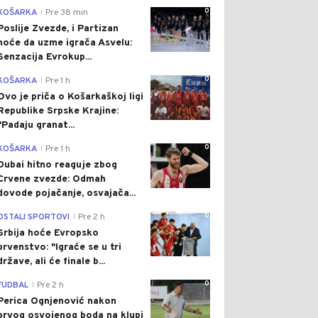
0
KOŠARKA
Pre 38 min
|
Poslije Zvezde, i Partizan
hoće da uzme igrača Asvelu:
Senzacija Evrokup...
0
KOŠARKA
Pre 1 h
|
Ovo je priča o Košarkaškoj ligi
Republike Srpske Krajine:
"Padaju granat...
0
KOŠARKA
Pre 1 h
|
Dubai hitno reaguje zbog
Crvene zvezde: Odmah
dovode pojačanje, osvajača...
0
OSTALI SPORTOVI
Pre 2 h
|
Srbija hoće Evropsko
prvenstvo: "Igraće se u tri
države, ali će finale b...
0
FUDBAL
Pre 2 h
|
Perica Ognjenović nakon
prvog osvojenog boda na klupi