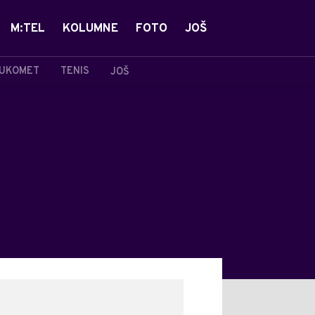
M:TEL
KOLUMNE
FOTO
JOŠ
UKOMET
TENIS
JOŠ