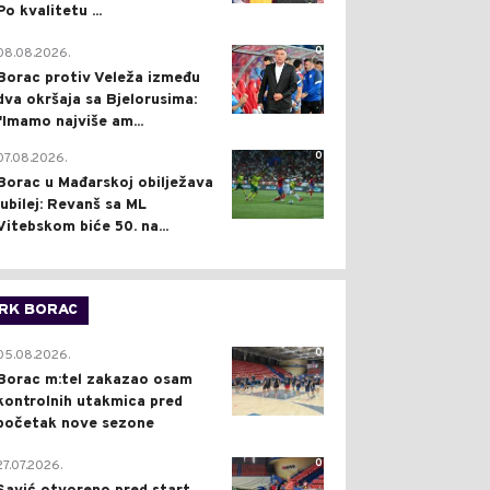
Po kvalitetu ...
0
08.08.2026.
Borac protiv Veleža između
dva okršaja sa Bjelorusima:
"Imamo najviše am...
0
07.08.2026.
Borac u Mađarskoj obilježava
jubilej: Revanš sa ML
Vitebskom biće 50. na...
RK BORAC
0
05.08.2026.
Borac m:tel zakazao osam
kontrolnih utakmica pred
početak nove sezone
0
27.07.2026.