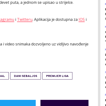
devet puta, a jednom se upisao u strijelce.
tagramu
i
Twitteru
. Aplikacija je dostupna za
IOS
i
ija i video snimaka dozvoljeno uz vidljivo navođenje
BAL
DANI SEBALJOS
PREMIJER LIGA