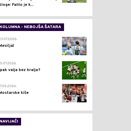
Sloge: Falilo je k...
KOLUMNA - NEBOJŠA ŠATARA
0
23.07.2026.
Mesi(ja)
2
15.07.2026.
Ipak valja bez kralja?
0
17.05.2026.
Mostarske kiše
NAVIJAČI