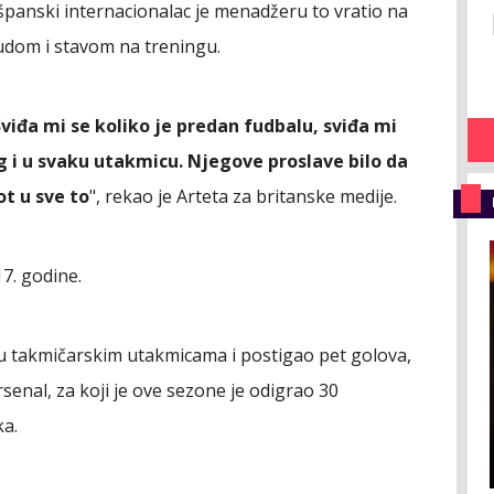
 španski internacionalac je menadžeru to vratio na
rudom i stavom na treningu.
iđa mi se koliko je predan fudbalu, sviđa mi
ng i u svaku utakmicu. Njegove proslave bilo da
ot u sve to
", rekao je Arteta za britanske medije.
17. godine.
 u takmičarskim utakmicama i postigao pet golova,
senal, za koji je ove sezone je odigrao 30
ka.