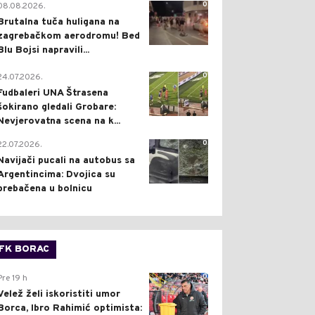
0
08.08.2026.
Brutalna tuča huligana na
zagrebačkom aerodromu! Bed
Blu Bojsi napravili...
0
24.07.2026.
Fudbaleri UNA Štrasena
šokirano gledali Grobare:
Nevjerovatna scena na k...
0
22.07.2026.
Navijači pucali na autobus sa
Argentincima: Dvojica su
prebačena u bolnicu
FK BORAC
0
Pre 19 h
Velež želi iskoristiti umor
Borca, Ibro Rahimić optimista: