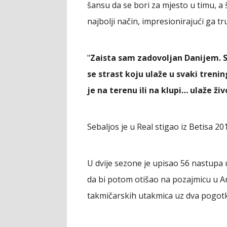
šansu da se bori za mjesto u timu, a
najbolji način, impresionirajući ga t
"
Zaista sam zadovoljan Danijem. Sv
se strast koju ulaže u svaki treni
je na terenu ili na klupi… ulaže živ
Sebaljos je u Real stigao iz Betisa 20
U dvije sezone je upisao 56 nastupa
da bi potom otišao na pozajmicu u Ar
takmičarskih utakmica uz dva pogot