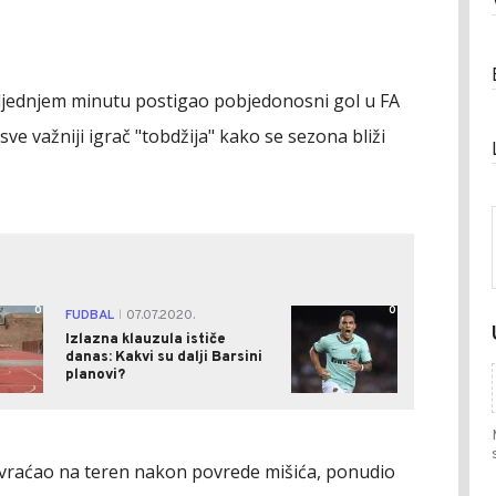
osljednjem minutu postigao pobjedonosni gol u FA
sve važniji igrač "tobdžija" kako se sezona bliži
0
0
FUDBAL
07.07.2020.
|
Izlazna klauzula ističe
danas: Kakvi su dalji Barsini
planovi?
e vraćao na teren nakon povrede mišića, ponudio