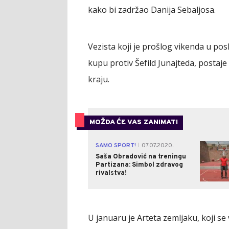
kako bi zadržao Danija Sebaljosa.
Vezista koji je prošlog vikenda u p
kupu protiv Šefild Junajteda, postaje 
kraju.
MOŽDA ĆE VAS ZANIMATI
SAMO SPORT!
07.07.2020.
|
Saša Obradović na treningu
Partizana: Simbol zdravog
rivalstva!
U januaru je Arteta zemljaku, koji s