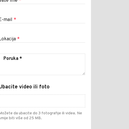
Vaše ime
*
E-mail
*
Lokacija
*
Ubacite video ili foto
Možete da ubacite do 3 fotografije ili videa. Ne
smije biti više od 25 MB.