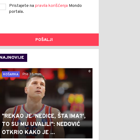
Pristajete na
pravila korišćenja
Mondo
portala.
POŠALJI
NAJNOVIJE
0
Pre 35 min
KOŠARKA
"REKAO JE 'NEDICE, ŠTA IMA?',
TO SU MU UVALILI": NEDOVIĆ
OTKRIO KAKO JE ...