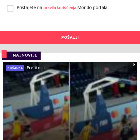
Pristajete na
Mondo portala.
pravila korišćenja
POŠALJI
NAJNOVIJE
0
Pre 16 min
KOŠARKA