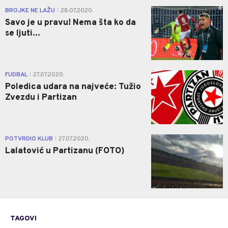
0
BROJKE NE LAŽU
28.07.2020.
|
Savo je u pravu! Nema šta ko da
se ljuti...
0
FUDBAL
27.07.2020.
|
Poledica udara na najveće: Tužio
Zvezdu i Partizan
0
POTVRDIO KLUB
27.07.2020.
|
Lalatović u Partizanu (FOTO)
TAGOVI