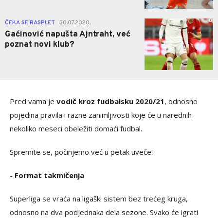
0
ČEKA SE RASPLET
30.07.2020.
|
Gaćinović napušta Ajntraht, već
poznat novi klub?
Pred vama je
vodič kroz fudbalsku 2020/21
, odnosno
pojedina pravila i razne zanimljivosti koje će u narednih
nekoliko meseci obeležiti domaći fudbal.
Spremite se, počinjemo već u petak uveče!
-
Format takmičenja
Superliga se vraća na ligaški sistem bez trećeg kruga,
odnosno na dva podjednaka dela sezone. Svako će igrati