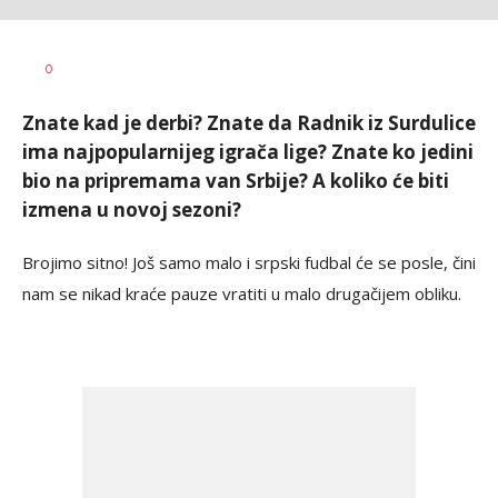
Dušan
AUTOR
0
Ninković
Znate kad je derbi? Znate da Radnik iz Surdulice
ima najpopularnijeg igrača lige? Znate ko jedini
bio na pripremama van Srbije? A koliko će biti
izmena u novoj sezoni?
Brojimo sitno! Još samo malo i srpski fudbal će se posle, čini
nam se nikad kraće pauze vratiti u malo drugačijem obliku.