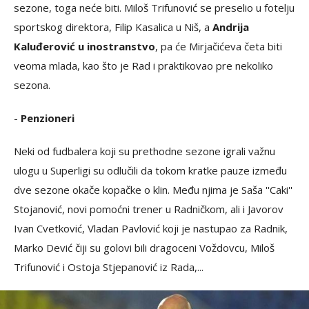
sezone, toga neće biti. Miloš Trifunović se preselio u fotelju
sportskog direktora, Filip Kasalica u Niš, a
Andrija
Kaluđerović u inostranstvo
, pa će Mirjačićeva četa biti
veoma mlada, kao što je Rad i praktikovao pre nekoliko
sezona.
-
Penzioneri
Neki od fudbalera koji su prethodne sezone igrali važnu
ulogu u Superligi su odlučili da tokom kratke pauze između
dve sezone okače kopačke o klin. Među njima je Saša ''Caki''
Stojanović, novi pomoćni trener u Radničkom, ali i Javorov
Ivan Cvetković, Vladan Pavlović koji je nastupao za Radnik,
Marko Dević čiji su golovi bili dragoceni Voždovcu, Miloš
Trifunović i Ostoja Stjepanović iz Rada,...