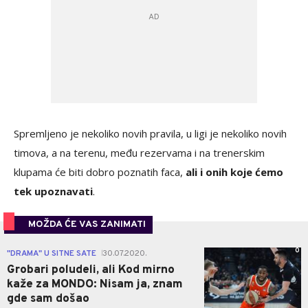
Spremljeno je nekoliko novih pravila, u ligi je nekoliko novih
timova, a na terenu, među rezervama i na trenerskim
klupama će biti dobro poznatih faca,
ali i onih koje ćemo
tek upoznavati
.
MOŽDA ĆE VAS ZANIMATI
0
"DRAMA" U SITNE SATE
30.07.2020.
|
Grobari poludeli, ali Kod mirno
kaže za MONDO: Nisam ja, znam
gde sam došao