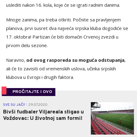
uslediti nakon 16. kola, koje će se igrati radnim danima.
Mnoge zanima, pa treba otkriti. Počnite sa pravljenjem
planova, prvi susret dva najveća srpska kluba dogodiće se
17. oktobra! Partizan će biti domaćin Crvenoj zvezdi u
prvom delu sezone.
Naravno,
od ovog rasporeda su moguća odstupanja
,
ali će to zavisiti od vremenskih uslova, učinka srpskih
klubova u Evropi i drugih faktora.
PROČITAJTE I OVO
0
SVE SU JAČI!
29.07.2020.
|
Bivši fudbaler Viljareala stigao u
Voždovac: U životnoj sam formi!