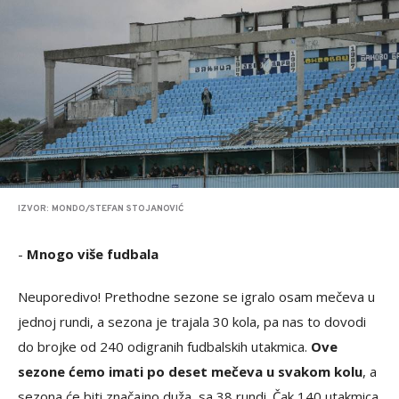
IZVOR: MONDO/STEFAN STOJANOVIĆ
-
Mnogo više fudbala
Neuporedivo! Prethodne sezone se igralo osam mečeva u
jednoj rundi, a sezona je trajala 30 kola, pa nas to dovodi
do brojke od 240 odigranih fudbalskih utakmica.
Ove
sezone ćemo imati po deset mečeva u svakom kolu
, a
sezona će biti značajno duža, sa 38 rundi. Čak 140 utakmica