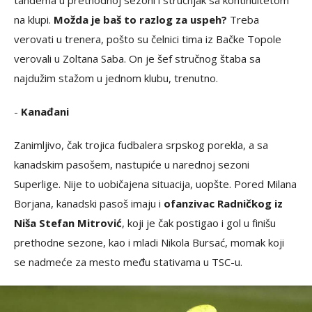
na klupi.
Možda je baš to razlog za uspeh?
Treba
verovati u trenera, pošto su čelnici tima iz Bačke Topole
verovali u Zoltana Saba. On je šef stručnog štaba sa
najdužim stažom u jednom klubu, trenutno.
-
Kanađani
Zanimljivo, čak trojica fudbalera srpskog porekla, a sa
kanadskim pasošem, nastupiće u narednoj sezoni
Superlige. Nije to uobičajena situacija, uopšte. Pored Milana
Borjana, kanadski pasoš imaju i
ofanzivac Radničkog iz
Niša Stefan Mitrović
, koji je čak postigao i gol u finišu
prethodne sezone, kao i mladi Nikola Bursać, momak koji
se nadmeće za mesto među stativama u TSC-u.