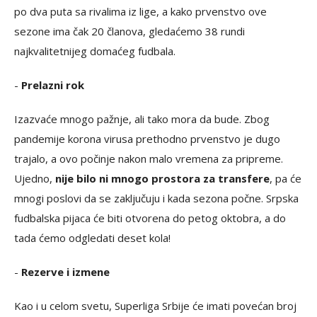
po dva puta sa rivalima iz lige, a kako prvenstvo ove
sezone ima čak 20 članova, gledaćemo 38 rundi
najkvalitetnijeg domaćeg fudbala.
-
Prelazni rok
Izazvaće mnogo pažnje, ali tako mora da bude. Zbog
pandemije korona virusa prethodno prvenstvo je dugo
trajalo, a ovo počinje nakon malo vremena za pripreme.
Ujedno,
nije bilo ni mnogo prostora za transfere
, pa će
mnogi poslovi da se zaključuju i kada sezona počne. Srpska
fudbalska pijaca će biti otvorena do petog oktobra, a do
tada ćemo odgledati deset kola!
-
Rezerve i izmene
Kao i u celom svetu, Superliga Srbije će imati povećan broj