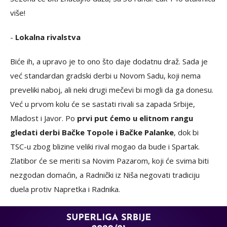
više!
-
Lokalna rivalstva
Biće ih, a upravo je to ono što daje dodatnu draž. Sada je
već standardan gradski derbi u Novom Sadu, koji nema
preveliki naboj, ali neki drugi mečevi bi mogli da ga donesu.
Već u prvom kolu će se sastati rivali sa zapada Srbije,
Mladost i Javor. Po
prvi put ćemo u elitnom rangu
gledati derbi Bačke Topole i Bačke Palanke
, dok bi
TSC-u zbog blizine veliki rival mogao da bude i Spartak.
Zlatibor će se meriti sa Novim Pazarom, koji će svima biti
nezgodan domaćin, a Radnički iz Niša negovati tradiciju
duela protiv Napretka i Radnika.