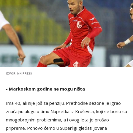
IZVOR: MN PRESS
-
Markoskom godine ne mogu ništa
Ima 40, ali nije još za penziju. Prethodne sezone je igrao
značajnu ulogu u timu Napretka iz Kruševca, koji se borio sa
mnogobrojnim problemima, a i ovog leta je prošao
pripreme. Ponovo ćemo u Superligi gledati Jovana