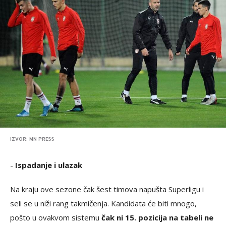
IZVOR: MN PRESS
-
Ispadanje i ulazak
Na kraju ove sezone čak šest timova napušta Superligu i
seli se u niži rang takmičenja. Kandidata će biti mnogo,
pošto u ovakvom sistemu
čak ni 15. pozicija na tabeli ne