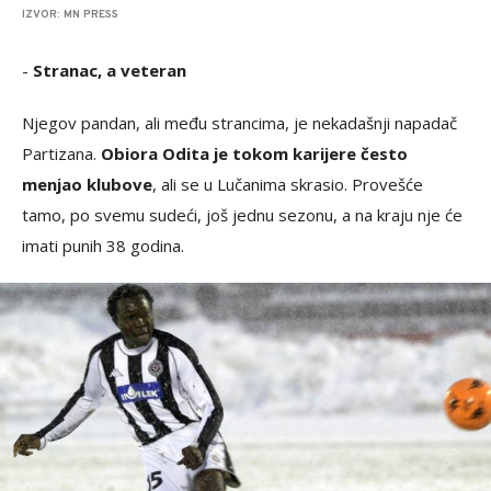
IZVOR: MN PRESS
-
Stranac, a veteran
Njegov pandan, ali među strancima, je nekadašnji napadač
Partizana.
Obiora Odita je tokom karijere često
menjao klubove
, ali se u Lučanima skrasio. Provešće
tamo, po svemu sudeći, još jednu sezonu, a na kraju nje će
imati punih 38 godina.