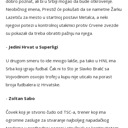
dobro poznat, ali bi u Srbiji mogao da bude otkrovenje.
Neobičnog imena, Prestiž će pokušati da se nametne Žarku
Lazetiću za mesto u startnoj postavi Metalca, a neki
njegovi potezi u kontrolnoj utakmici protiv Crvene zvezde
su pokazali da treba obratiti pažnju na njega.
-
Jedini Hrvat u Superligi
U drugom smeru to ide mnogo lakše, pa tako u HNL ima
Srba koji igraju fudbal. Čak ni to što je Slavko Bralić sa
Vojvodinom osvojio trofej u kupu nije uticalo na porast
broja fudbalera iz Hrvatske.
-
Zoltan Sabo
Čovek koji je stvorio čudo od TSC-a, trener koji ima
ogromne zasluge za stvaranje najboljeg napadačkog
tandema u prethodnoj sezoni i stručnjak sa kontinuitetom