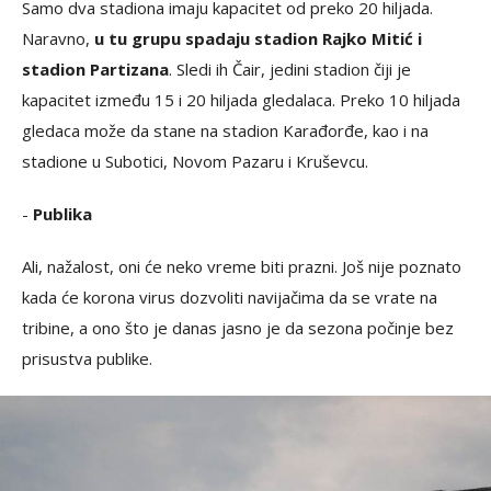
Samo dva stadiona imaju kapacitet od preko 20 hiljada.
Naravno,
u tu grupu spadaju stadion Rajko Mitić i
stadion Partizana
. Sledi ih Čair, jedini stadion čiji je
kapacitet između 15 i 20 hiljada gledalaca. Preko 10 hiljada
gledaca može da stane na stadion Karađorđe, kao i na
stadione u Subotici, Novom Pazaru i Kruševcu.
-
Publika
Ali, nažalost, oni će neko vreme biti prazni. Još nije poznato
kada će korona virus dozvoliti navijačima da se vrate na
tribine, a ono što je danas jasno je da sezona počinje bez
prisustva publike.