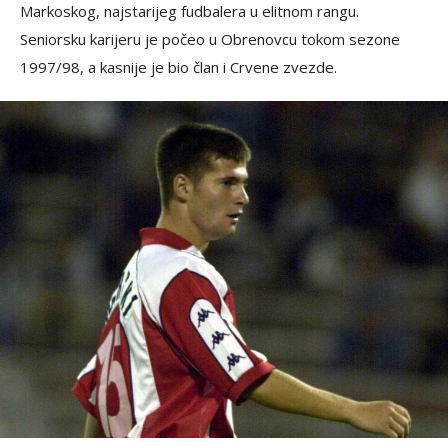
Markoskog, najstarijeg fudbalera u elitnom rangu.
Seniorsku karijeru je počeo u Obrenovcu tokom sezone
1997/98, a kasnije je bio član i Crvene zvezde.