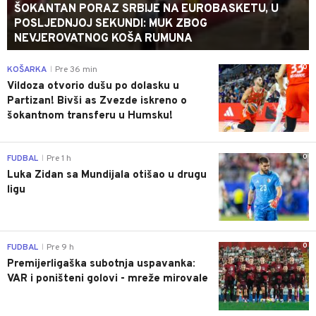
ŠOKANTAN PORAZ SRBIJE NA EUROBASKETU, U
POSLJEDNJOJ SEKUNDI: MUK ZBOG
NEVJEROVATNOG KOŠA RUMUNA
0
KOŠARKA
Pre 36 min
|
Vildoza otvorio dušu po dolasku u
Partizan! Bivši as Zvezde iskreno o
šokantnom transferu u Humsku!
0
FUDBAL
Pre 1 h
|
Luka Zidan sa Mundijala otišao u drugu
ligu
0
FUDBAL
Pre 9 h
|
Premijerligaška subotnja uspavanka:
VAR i poništeni golovi - mreže mirovale