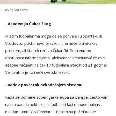
IZVOR: MN PRESS
-
Akademija Čukaričkog
Mladim fudbalerima mogu da se pohvale i u Spartaku ili
Voždovcu, pošto novo pravilo njima neće biti nikakav
problem, ali šta tek reći za Čukarički. Po trenutno
dostupnim informacijama, Aleksandar Veselinović će ove
sezone računati na čak 17 fudbalera mlađih od 21 godine!
Verovatno je to i neki svetski rekord.
-
Radov povratak nekadašnjem sistemu
Kada se pomene superligaška ekipa sa Banjice, često vam
na um padaju neki iskusni fudbaleri koji donose balans
mladom timu ''Građevinara''. Barem na početku ove