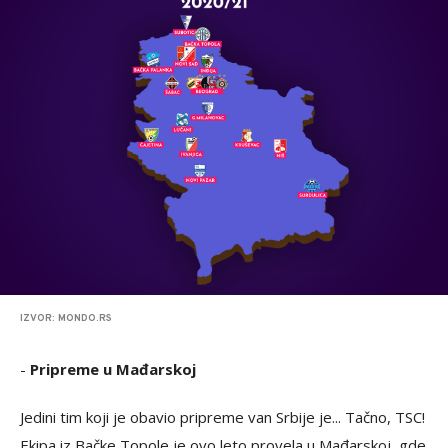
IZVOR: MONDO.RS
-
Pripreme u Mađarskoj
Jedini tim koji je obavio pripreme van Srbije je... Tačno, TSC!
Ekipa iz Bačke Topole je ovo leto provela u Mađarskoj, gde