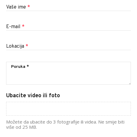
Vaše ime
*
E-mail
*
Lokacija
*
Ubacite video ili foto
Možete da ubacite do 3 fotografije ili videa. Ne smije biti
više od 25 MB.