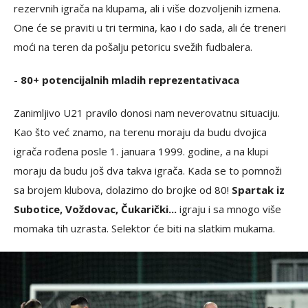
rezervnih igrača na klupama, ali i više dozvoljenih izmena.
One će se praviti u tri termina, kao i do sada, ali će treneri
moći na teren da pošalju petoricu svežih fudbalera.
-
80+ potencijalnih mladih reprezentativaca
Zanimljivo U21 pravilo donosi nam neverovatnu situaciju.
Kao što već znamo, na terenu moraju da budu dvojica
igrača rođena posle 1. januara 1999. godine, a na klupi
moraju da budu još dva takva igrača. Kada se to pomnoži
sa brojem klubova, dolazimo do brojke od 80!
Spartak iz
Subotice, Voždovac, Čukarički...
igraju i sa mnogo više
momaka tih uzrasta. Selektor će biti na slatkim mukama.