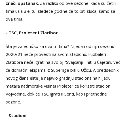
znači opstanak
. Za razliku od ove sezone, kada su četiri
tima ušla u elitu, sledeće godine će to biti slučaj samo sa
dva tima.
-
TSC, Proleter i Zlatibor
Šta je zajedničko za ova tri tima? Nijedan od njih sezonu
2020/21 neće provesti na svom stadionu. Fudbaleri
Zlatibora neće igrati na svojoj ''Švajcariji'', niti u Čajetini, već
će domaćini ekipama iz Superlige biti u Užicu. A predsednik
novog člana elite je najavio gradnju stadiona na hiljadu
metara nadmorske visine! Proleter će koristiti stadion
Vojvodine, dok će TSC igrati u Senti, kao i prethodne
sezone.
-
Stadioni