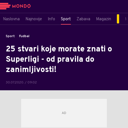
Naslovna
Najnovije
Info
Sport
Zabava
Magazin
M
Sport
Fudbal
25 stvari koje morate znati o
Superligi - od pravila do
zanimljivosti!
30.07.2020. / 09:02