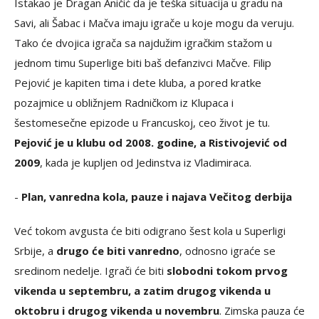
Istakao je Dragan Аničić da je teška situacija u gradu na
Savi, ali Šabac i Mačva imaju igrače u koje mogu da veruju.
Tako će dvojica igrača sa najdužim igračkim stažom u
jednom timu Superlige biti baš defanzivci Mačve. Filip
Pejović je kapiten tima i dete kluba, a pored kratke
pozajmice u obližnjem Radničkom iz Klupaca i
šestomesečne epizode u Francuskoj, ceo život je tu.
Pejović je u klubu od 2008. godine, a Ristivojević od
2009
, kada je kupljen od Jedinstva iz Vladimiraca.
-
Plan, vanredna kola, pauze i najava Večitog derbija
Već tokom avgusta će biti odigrano šest kola u Superligi
Srbije, a
drugo će biti vanredno
, odnosno igraće se
sredinom nedelje. Igrači će biti
slobodni tokom prvog
vikenda u septembru, a zatim drugog vikenda u
oktobru i drugog vikenda u novembru
. Zimska pauza će