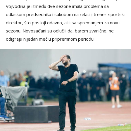
Vojvodina je između dve sezone imala problema sa
odlaskom predsednika i sukobom na relaciji trener-sportski
direktor, što postoji odavno, ali i sa spremanjem za novu
sezonu. Novosađani su odlučili da, barem zvanično, ne
odigraju nijedan meč u pripremnom periodu!