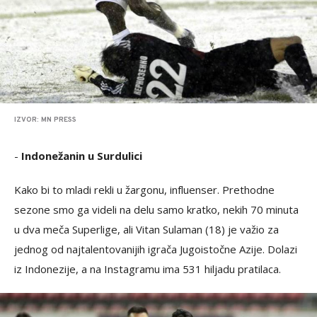
IZVOR: MN PRESS
-
Indonežanin u Surdulici
Kako bi to mladi rekli u žargonu, influenser. Prethodne
sezone smo ga videli na delu samo kratko, nekih 70 minuta
u dva meča Superlige, ali Vitan Sulaman (18) je važio za
jednog od najtalentovanijih igrača Jugoistočne Azije. Dolazi
iz Indonezije, a na Instagramu ima 531 hiljadu pratilaca.