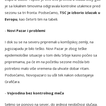
je sa lokalnim timovima odigravala kontrolne utakmice pred
sezonu sa tri fronta. Podsećamo,
TSC je izborio izlazak u
Evropu
, kao četvrti tim na tabeli.
-
Novi Pazar i problemi
I dok su se na severu pripremali u komšijskoj zemlji, na
jugozapadu je bilo teško. Novi Pazar je zbog teške
epidemiološke situacije u tom delu Srbije kasno počeo sa
pripremama, pa će im na početku sezone možda biti
potrebno malo više vremena da uhvate dobar ritam.
Podsećamo, Novopazarci su ušli tek nakon odustajanja
Grafičara.
-
Vojvodina bez kontrolnog meča
Selimo se ponovo na sever, do jednog neobičnog slučaja.