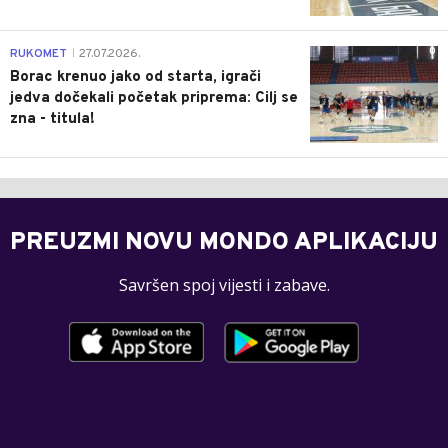
0
RUKOMET
27.07.2026.
|
Borac krenuo jako od starta, igrači
jedva dočekali početak priprema: Cilj se
zna - titula!
PREUZMI NOVU MONDO APLIKACIJU
Savršen spoj vijesti i zabave.