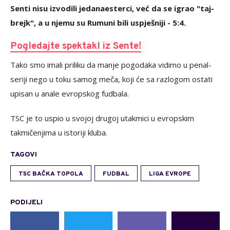
Senti nisu izvodili jedanaesterci, već da se igrao "taj-
brejk", a u njemu su Rumuni bili uspješniji - 5:4.
Pogledajte spektakl iz Sente!
Tako smo imali priliku da manje pogodaka vidimo u penal-
seriji nego u toku samog meča, koji će sa razlogom ostati
upisan u anale evropskog fudbala.
TSC je to uspio u svojoj drugoj utakmici u evropskim
takmičenjima u istoriji kluba.
TAGOVI
TSC BAČKA TOPOLA
FUDBAL
LIGA EVROPE
PODIJELI