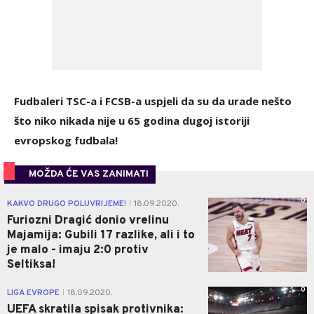
Fudbaleri TSC-a i FCSB-a uspjeli da su da urade nešto
što niko nikada nije u 65 godina dugoj istoriji
evropskog fudbala!
MOŽDA ĆE VAS ZANIMATI
0
KAKVO DRUGO POLUVRIJEME!
18.09.2020.
|
Furiozni Dragić donio vrelinu
Majamija: Gubili 17 razlike, ali i to
je malo - imaju 2:0 protiv
Seltiksa!
0
LIGA EVROPE
18.09.2020.
|
UEFA skratila spisak protivnika: