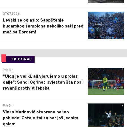
1
07.07.2026.
Levski se oglasio: Saopštenje
bugarskog šampiona nekoliko sati pred
meč sa Borcem!
FK BORAC
0
Pre 3 h
"Ulog je veliki, ali vjerujemo u prolaz
dalje": Sandi Ogrinec svjestan šta nosi
revanš protiv Vitebska
0
Pre 3 h
Vinko Marinović otvoreno nakon
pobjede: Ostaje žal za bar još jednim
golom