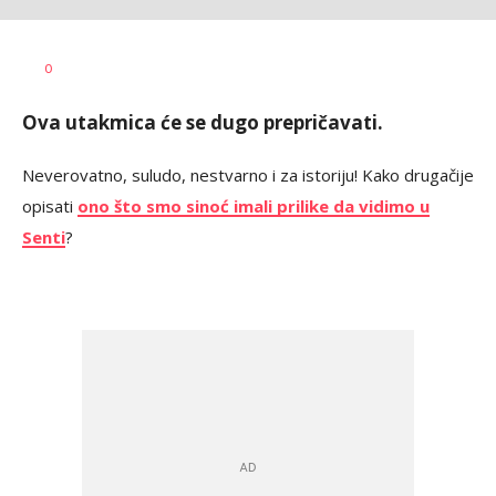
Nebojša
AUTOR
0
Marković
Ova utakmica će se dugo prepričavati.
Neverovatno, suludo, nestvarno i za istoriju! Kako drugačije
opisati
ono što smo sinoć imali prilike da vidimo u
Senti
?