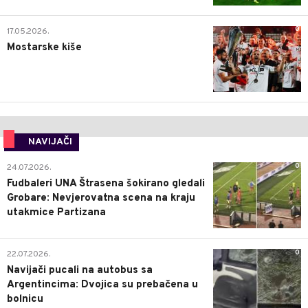
0
17.05.2026.
Mostarske kiše
NAVIJAČI
0
24.07.2026.
Fudbaleri UNA Štrasena šokirano gledali
Grobare: Nevjerovatna scena na kraju
utakmice Partizana
0
22.07.2026.
Navijači pucali na autobus sa
Argentincima: Dvojica su prebačena u
bolnicu