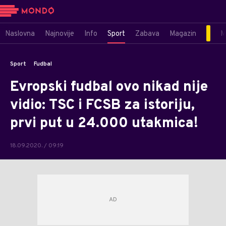
Naslovna
Najnovije
Info
Sport
Zabava
Magazin
M
Sport
Fudbal
Evropski fudbal ovo nikad nije
vidio: TSC i FCSB za istoriju,
prvi put u 24.000 utakmica!
18.09.2020. / 09:19