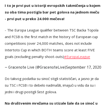
I to je prvi put u istoriji evropskih takmičenja u kojem
su oba tima postigla bar pet golova na jednom meču
- prvi put u preko 24.000 mečeva!
- The Europa League qualifier between TSC Backa Topola
and FCSB is the first match in the history of European cup
competitions (over 24,000 matches, does not include
Intertoto Cup in which BOTH teams score at least FIVE
goals (excluding penalty shoot-outs)
#EuropaLeague
September 17, 2020
— Gracenote Live (@GracenoteLive)
Do takvog podatka su sinoć stigli statističari, a jasno je da
su TSC i FCSB i to debelo nadmašili, imajući u vidu da su i
jedni i drugi postigli šest golova.
Na društvenim mrežama su stizale šale da se sinoć u