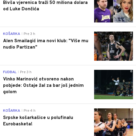
Bivša vjerenica traži 50 miliona dolara
od Luke Dončića
0
KOŠARKA
Pre 3 h
|
Alen Smailagić ima novi klub: "Više mu
nudio Partizan"
0
FUDBAL
Pre 3 h
|
Vinko Marinović otvoreno nakon
pobjede: Ostaje žal za bar još jednim
golom
0
KOŠARKA
Pre 4 h
|
Srpske košarkašice u polufinalu
Eurobasketa!