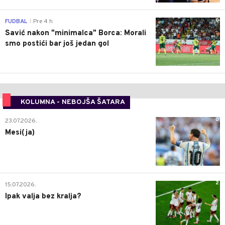
0
FUDBAL
Pre 4 h
|
Savić nakon "minimalca" Borca: Morali
smo postići bar još jedan gol
KOLUMNA - NEBOJŠA ŠATARA
0
23.07.2026.
Mesi(ja)
2
15.07.2026.
Ipak valja bez kralja?