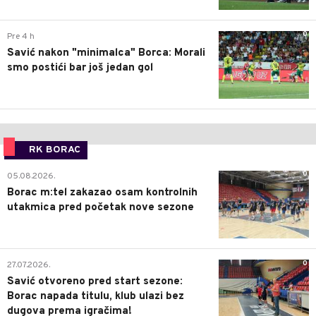
0
Pre 4 h
Savić nakon "minimalca" Borca: Morali
smo postići bar još jedan gol
RK BORAC
0
05.08.2026.
Borac m:tel zakazao osam kontrolnih
utakmica pred početak nove sezone
0
27.07.2026.
Savić otvoreno pred start sezone:
Borac napada titulu, klub ulazi bez
dugova prema igračima!