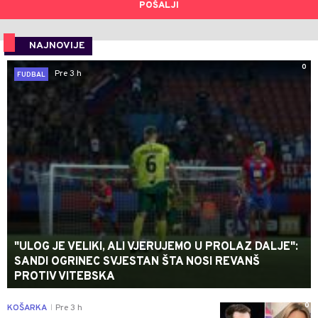
POŠALJI
NAJNOVIJE
0
Pre 3 h
FUDBAL
"ULOG JE VELIKI, ALI VJERUJEMO U PROLAZ DALJE":
SANDI OGRINEC SVJESTAN ŠTA NOSI REVANŠ
PROTIV VITEBSKA
0
KOŠARKA
Pre 3 h
|