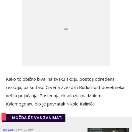
Kako to obično biva, na svaku akciju, postoji određena
reakcija, pa su tako Crvena zvezda i Budućnost doveli neka
velika pojačanja. Poslednja eksplozija na Malom
Kalemegdanu bio je povratak Nikole Kalinića.
MOŽDA ĆE VAS ZANIMATI
0
BRAVO
17.07.2021.
|