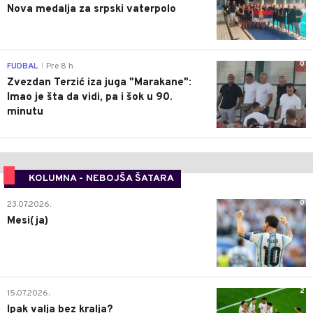
Nova medalja za srpski vaterpolo
0
FUDBAL
Pre 8 h
|
Zvezdan Terzić iza juga "Marakane":
Imao je šta da vidi, pa i šok u 90.
minutu
KOLUMNA - NEBOJŠA ŠATARA
0
23.07.2026.
Mesi(ja)
2
15.07.2026.
Ipak valja bez kralja?