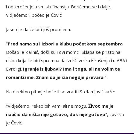
i opterećenje u smislu finansija. Borićemo se i dalje.
Vidjećemo", počeo je Čović.
Jasno je da će biti još promjena.
"
Pred nama su i izbori u klubu početkom septembra
.
Došao je Kalinić, došli su i ovi momci. Sklapa se pristojna
ekipa koja će biti spremna da izdrži velika iskušenja i u ABA i
Evroligi.
Igranje iz ljubavi? Ima i toga, ali ne volim te
romantizme. Znam da je iza negdje prevara
."
Na direktno pitanje hoće li se vratiti Stefan Jović kaže:
"Vidjećemo, rekao bih vam, ali ne mogu.
Život me je
naučio da ništa nije gotovo, dok nije gotovo
", završio
je Čović.