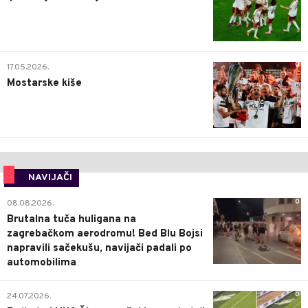
0
17.05.2026.
Mostarske kiše
NAVIJAČI
0
08.08.2026.
Brutalna tuča huligana na
zagrebačkom aerodromu! Bed Blu Bojsi
napravili sačekušu, navijači padali po
automobilima
0
24.07.2026.