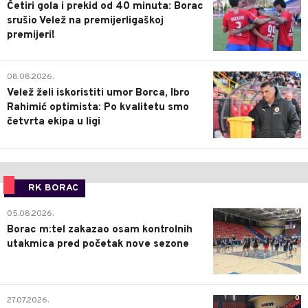
Četiri gola i prekid od 40 minuta: Borac
srušio Velež na premijerligaškoj
premijeri!
0
08.08.2026.
Velež želi iskoristiti umor Borca, Ibro
Rahimić optimista: Po kvalitetu smo
četvrta ekipa u ligi
RK BORAC
0
05.08.2026.
Borac m:tel zakazao osam kontrolnih
utakmica pred početak nove sezone
0
27.07.2026.