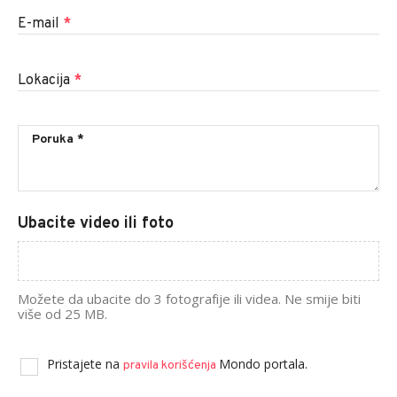
E-mail
*
Lokacija
*
Ubacite video ili foto
Možete da ubacite do 3 fotografije ili videa. Ne smije biti
više od 25 MB.
Pristajete na
Mondo portala.
pravila korišćenja