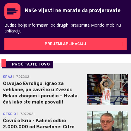
Naše vijesti ne morate da provjeravate
Budite bolje informisani od drugih, preuzmite Mondo mobilnu
aplikaciju
PREUZMI APLIKACIJU
PROČITAJTE I OVO
0
KRAJ
17.07.2021.
|
Osvajao Evroligu, igrao za
velikane, pa završio u Zvezdi:
Rekao zbogom i poručio – Hvala,
čak iako ste malo psovali!
0
OTKRIO
17.07.2021.
|
Čović otkrio - Kalinić odbio
2.000.000 od Barselone: Cifre