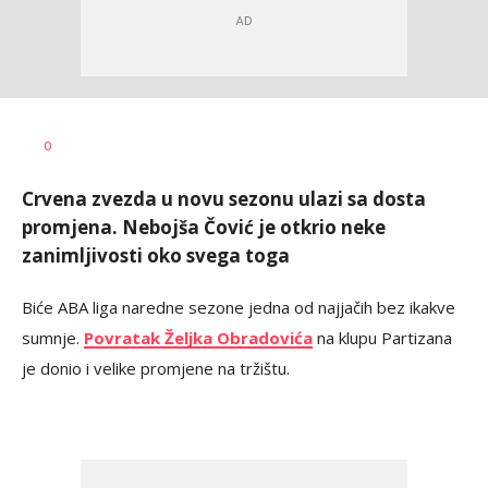
Dragan
AUTOR
0
Šutvić
Crvena zvezda u novu sezonu ulazi sa dosta
promjena. Nebojša Čović je otkrio neke
zanimljivosti oko svega toga
Biće ABA liga naredne sezone jedna od najjačih bez ikakve
sumnje.
Povratak Željka Obradovića
na klupu Partizana
je donio i velike promjene na tržištu.