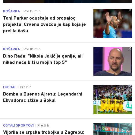
0
KOŠARKA
Pre 15 min
|
Toni Parker odustaje od propalog
projekta: Crvena zvezda je kap koja je
prelila čašu
0
KOŠARKA
Pre 18 min
|
Dino Rađa: "Nikola Jokić je genije, ali
nikad neće biti u mojih top 5"
0
FUDBAL
Pre 8 h
|
Bomba u Buenos Ajresu: Legendarni
Ekvadorac stiže u Boku!
0
OSTALI SPORTOVI
Pre 8 h
|
Vijorila se srpska trobojka u Zagrebu: