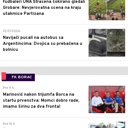
Fudbaleri UNA Štrasena šokirano gledali
Grobare: Nevjerovatna scena na kraju
utakmice Partizana
0
22.07.2026.
Navijači pucali na autobus sa
Argentincima: Dvojica su prebačena u
bolnicu
FK BORAC
0
Pre 9 h
Marinović nakon trijumfa Borca na
startu prvenstva: Momci dobro rade,
imamo širinu za dva fronta!
3
Pre 10 h