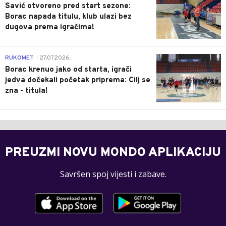
Savić otvoreno pred start sezone:
Borac napada titulu, klub ulazi bez
dugova prema igračima!
0
RUKOMET
27.07.2026.
|
Borac krenuo jako od starta, igrači
jedva dočekali početak priprema: Cilj se
zna - titula!
PREUZMI NOVU MONDO APLIKACIJU
Savršen spoj vijesti i zabave.