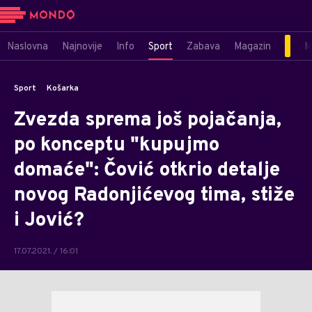
Naslovna
Najnovije
Info
Sport
Zabava
Magazin
M
Sport
Košarka
Zvezda sprema još pojačanja,
po konceptu "kupujmo
domaće": Čović otkrio detalje
novog Radonjićevog tima, stiže
i Jović?
17.07.2021. / 16:01