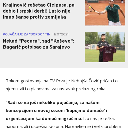
Krajinović rešetao Cicipasa, pa
dobio i srpski derbi! Laslo nije
imao šanse protiv zemljaka
0
POJAČANJE ZA "BORDO" TIM
17.07.2021.
|
Nekad "Pecara", sad "Koševo":
Bagarić potpisao za Sarajevo
Tokom gostovanja na TV Prva je Nebojša Čović pričao i o
njemu, ali i o planovima za nastavak prelaznog roka.
"
Radi se na još nekoliko pojačanja, sa našom
koncepcijom u novoj sezoni 'kupujmo domaće' i
orijentacijom ka domaćim igračima
. Iza nas je teška,
naporna, ali i uspešna sezona. Napravljen je i veliki problem