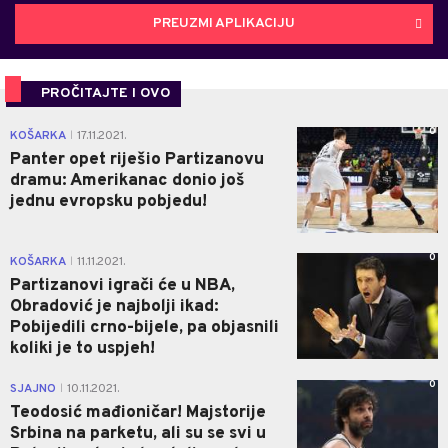
PREUZMI APLIKACIJU
PROČITAJTE I OVO
0
KOŠARKA
17.11.2021.
|
Panter opet riješio Partizanovu
dramu: Amerikanac donio još
jednu evropsku pobjedu!
0
KOŠARKA
11.11.2021.
|
Partizanovi igrači će u NBA,
Obradović je najbolji ikad:
Pobijedili crno-bijele, pa objasnili
koliki je to uspjeh!
0
SJAJNO
10.11.2021.
|
Teodosić mađioničar! Majstorije
Srbina na parketu, ali su se svi u