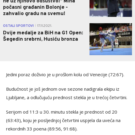
ne uz njihovo odsustvo!" Miha
počasni građanin Bolonje -
zahvalio gradu na svemu!
0
OSTALI SPORTOVI
17.11.2021.
|
Dvije medalje za BiH na G1 Open:
Šegedin srebrni, Husiću bronza
Jedini poraz doživio je u prošlom kolu od Venecije (72:67).
Budućnost je još jednom ove sezone nadigrala ekipu iz
Ljubljane, a odlučujuću prednost stekla je u trećoj četvrtini.
Serijom od 11:3 u 30. minutu stekla je prednost od 20
(63:43), koju je posljednjoj četvrtini uspjela da uveća na
rekordnih 33 poena (89:56, 91:68).