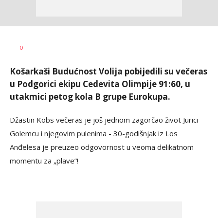
Dragan
AUTOR
0
Šutvić
Košarkaši Budućnost Volija pobijedili su večeras
u Podgorici ekipu Cedevita Olimpije 91:60, u
utakmici petog kola B grupe Eurokupa.
Džastin Kobs večeras je još jednom zagorčao život Jurici
Golemcu i njegovim pulenima - 30-godišnjak iz Los
Anđelesa je preuzeo odgovornost u veoma delikatnom
momentu za „plave”!