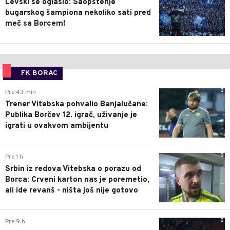
Levski se oglasio: Saopštenje
bugarskog šampiona nekoliko sati pred
meč sa Borcem!
FK BORAC
0
Pre 43 min
Trener Vitebska pohvalio Banjalučane:
Publika Borčev 12. igrač, uživanje je
igrati u ovakvom ambijentu
0
Pre 1 h
Srbin iz redova Vitebska o porazu od
Borca: Crveni karton nas je poremetio,
ali ide revanš - ništa još nije gotovo
0
Pre 9 h