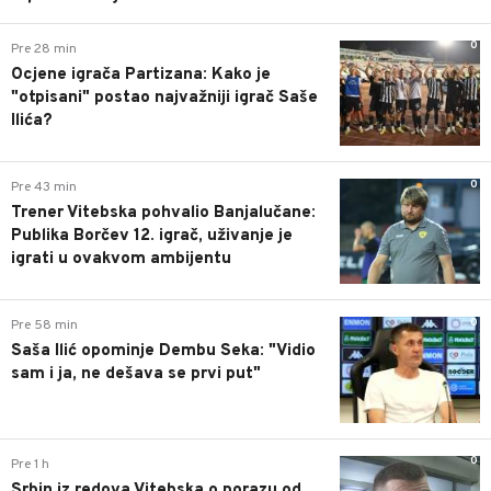
0
Pre 28 min
Ocjene igrača Partizana: Kako je
"otpisani" postao najvažniji igrač Saše
Ilića?
0
Pre 43 min
Trener Vitebska pohvalio Banjalučane:
Publika Borčev 12. igrač, uživanje je
igrati u ovakvom ambijentu
0
Pre 58 min
Saša Ilić opominje Dembu Seka: "Vidio
sam i ja, ne dešava se prvi put"
0
Pre 1 h
Srbin iz redova Vitebska o porazu od