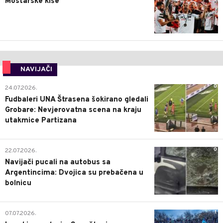
Mostarske kiše
NAVIJAČI
0
24.07.2026.
Fudbaleri UNA Štrasena šokirano gledali
Grobare: Nevjerovatna scena na kraju
utakmice Partizana
0
22.07.2026.
Navijači pucali na autobus sa
Argentincima: Dvojica su prebačena u
bolnicu
1
07.07.2026.