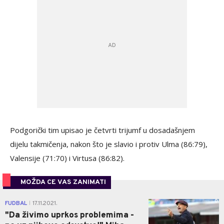
Podgorički tim upisao je četvrti trijumf u dosadašnjem
dijelu takmičenja, nakon što je slavio i protiv Ulma (86:79),
Valensije (71:70) i Virtusa (86:82).
MOŽDA CE VAS ZANIMATI
0
FUDBAL
17.11.2021.
|
"Da živimo uprkos problemima -