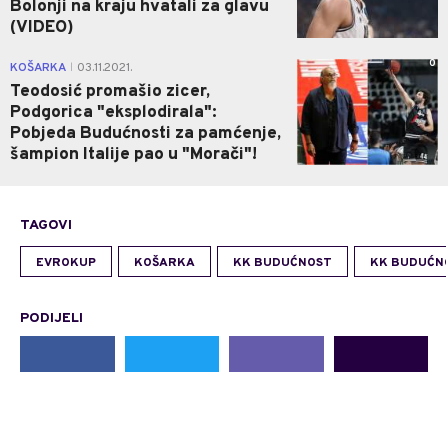
Bolonji na kraju hvatali za glavu
(VIDEO)
0
KOŠARKA
03.11.2021.
|
Teodosić promašio zicer,
Podgorica "eksplodirala":
Pobjeda Budućnosti za pamćenje,
šampion Italije pao u "Morači"!
TAGOVI
EVROKUP
KOŠARKA
KK BUDUĆNOST
KK BUDUĆN
PODIJELI