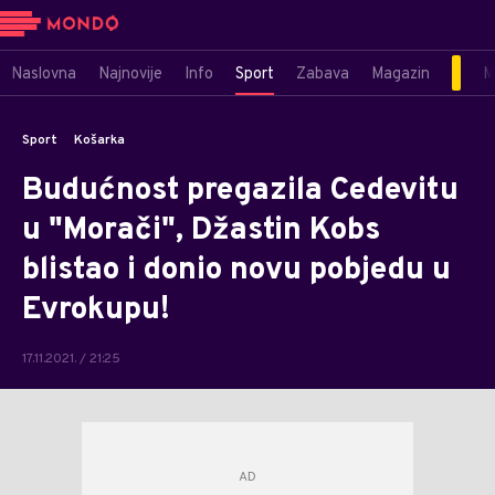
Naslovna
Najnovije
Info
Sport
Zabava
Magazin
M
Sport
Košarka
Budućnost pregazila Cedevitu
u "Morači", Džastin Kobs
blistao i donio novu pobjedu u
Evrokupu!
17.11.2021. / 21:25