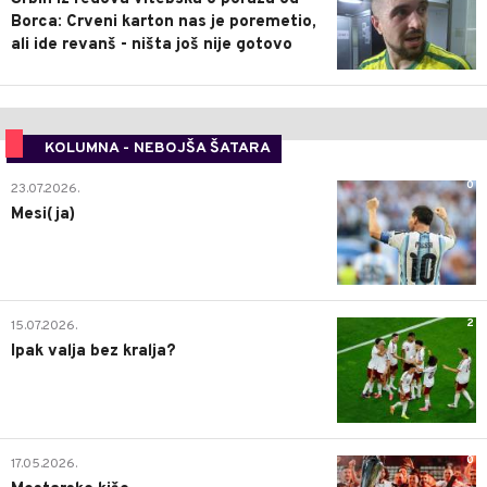
Borca: Crveni karton nas je poremetio,
ali ide revanš - ništa još nije gotovo
KOLUMNA - NEBOJŠA ŠATARA
0
23.07.2026.
Mesi(ja)
2
15.07.2026.
Ipak valja bez kralja?
0
17.05.2026.