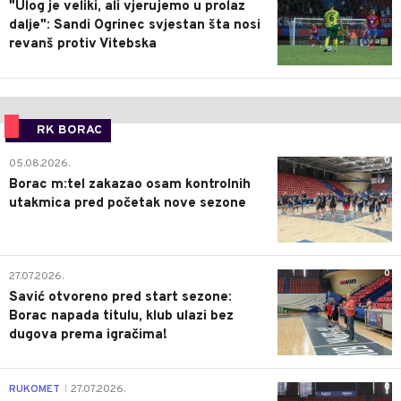
"Ulog je veliki, ali vjerujemo u prolaz
dalje": Sandi Ogrinec svjestan šta nosi
revanš protiv Vitebska
RK BORAC
0
05.08.2026.
Borac m:tel zakazao osam kontrolnih
utakmica pred početak nove sezone
0
27.07.2026.
Savić otvoreno pred start sezone:
Borac napada titulu, klub ulazi bez
dugova prema igračima!
0
RUKOMET
27.07.2026.
|