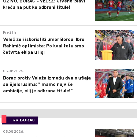
UŽIVO, BORAC – VELEŽ: Crveno-plavi
kreću na put ka odbrani titule!
0
Pre 21 h
Velež želi iskoristiti umor Borca, Ibro
Rahimić optimista: Po kvalitetu smo
četvrta ekipa u ligi
0
08.08.2026.
Borac protiv Veleža između dva okršaja
sa Bjelorusima: "Imamo najviše
ambicije, cilj je odbrana titule!"
RK BORAC
0
05.08.2026.