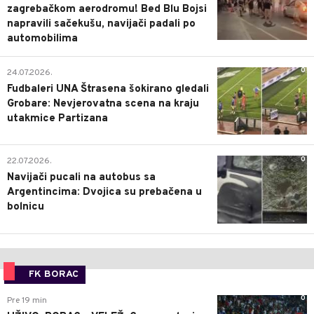
zagrebačkom aerodromu! Bed Blu Bojsi
napravili sačekušu, navijači padali po
automobilima
0
24.07.2026.
Fudbaleri UNA Štrasena šokirano gledali
Grobare: Nevjerovatna scena na kraju
utakmice Partizana
0
22.07.2026.
Navijači pucali na autobus sa
Argentincima: Dvojica su prebačena u
bolnicu
FK BORAC
0
Pre 19 min