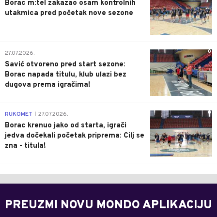
Borac m:tel zakazao osam kontrolnih
utakmica pred početak nove sezone
0
27.07.2026.
Savić otvoreno pred start sezone:
Borac napada titulu, klub ulazi bez
dugova prema igračima!
0
RUKOMET
27.07.2026.
|
Borac krenuo jako od starta, igrači
jedva dočekali početak priprema: Cilj se
zna - titula!
PREUZMI NOVU MONDO APLIKACIJU