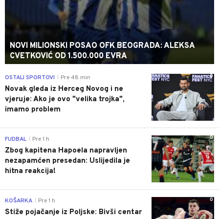
NOVI MILIONSKI POSAO OFK BEOGRADA: ALEKSA
CVETKOVIĆ OD 1.500.000 EVRA
0
OSTALI SPORTOVI
Pre 48 min
|
Novak gleda iz Herceg Novog i ne
vjeruje: Ako je ovo "velika trojka",
imamo problem
0
FUDBAL
Pre 1 h
|
Zbog kapitena Hapoela napravljen
nezapamćen presedan: Uslijedila je
hitna reakcija!
0
KOŠARKA
Pre 1 h
|
Stiže pojačanje iz Poljske: Bivši centar