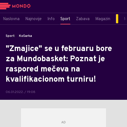
Naslovna
Najnovije
Info
Sport
Zabava
Magazin
M
Sport
Košarka
"Zmajice" se u februaru bore
za Mundobasket: Poznat je
raspored mečeva na
kvalifikacionom turniru!
06.01.2022. / 19:08