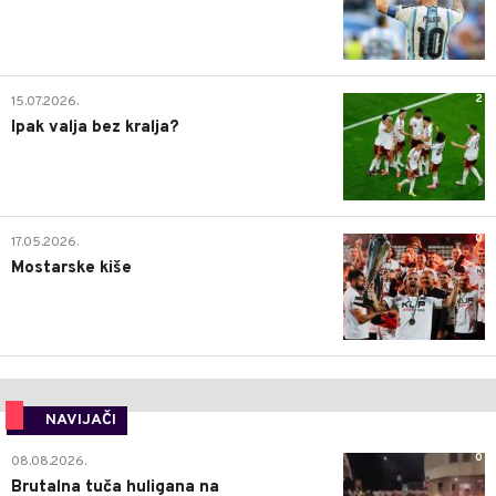
2
15.07.2026.
Ipak valja bez kralja?
0
17.05.2026.
Mostarske kiše
NAVIJAČI
0
08.08.2026.
Brutalna tuča huligana na