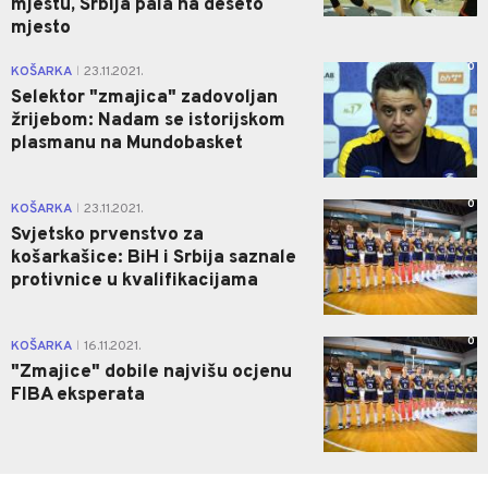
mjestu, Srbija pala na deseto
mjesto
0
KOŠARKA
23.11.2021.
|
Selektor "zmajica" zadovoljan
žrijebom: Nadam se istorijskom
plasmanu na Mundobasket
0
KOŠARKA
23.11.2021.
|
Svjetsko prvenstvo za
košarkašice: BiH i Srbija saznale
protivnice u kvalifikacijama
0
KOŠARKA
16.11.2021.
|
"Zmajice" dobile najvišu ocjenu
FIBA eksperata