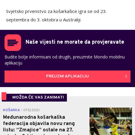
Svjetsko prvenstvo za košarkašice igra se od 23.
septembra do 3. oktobra u Australiji.
Naše vijesti ne morate da provjeravate
Budite bolje informisani od drugih, preuzmite Mondo mobilnu
aplikaciju
PREUZMI APLIKACIJU
MOŽDA ĆE VAS ZANIMATI
0
KOŠARKA
07.12.2021.
|
Međunarodna košarkaška
federacija objavila novu rang
listu: “Zmajice” ostale na 27.