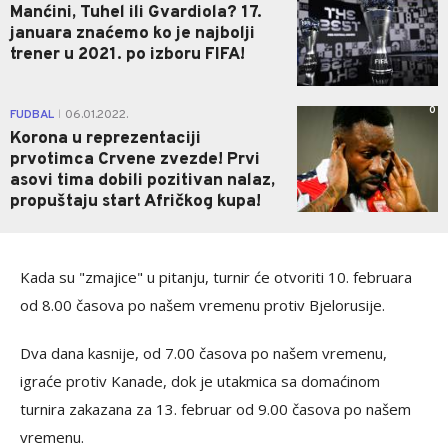
Manćini, Tuhel ili Gvardiola? 17.
januara znaćemo ko je najbolji
trener u 2021. po izboru FIFA!
0
FUDBAL
06.01.2022.
|
Korona u reprezentaciji
prvotimca Crvene zvezde! Prvi
asovi tima dobili pozitivan nalaz,
propuštaju start Afričkog kupa!
Kada su "zmajice" u pitanju, turnir će otvoriti 10. februara
od 8.00 časova po našem vremenu protiv Bjelorusije.
Dva dana kasnije, od 7.00 časova po našem vremenu,
igraće protiv Kanade, dok je utakmica sa domaćinom
turnira zakazana za 13. februar od 9.00 časova po našem
vremenu.