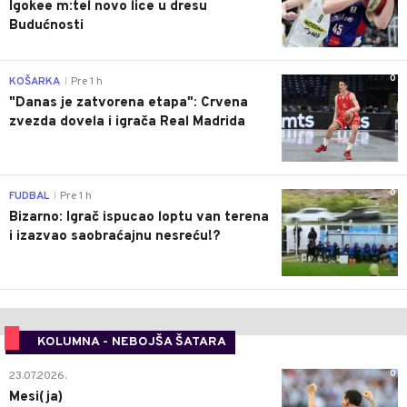
Igokee m:tel novo lice u dresu
Budućnosti
0
KOŠARKA
Pre 1 h
|
"Danas je zatvorena etapa": Crvena
zvezda dovela i igrača Real Madrida
0
FUDBAL
Pre 1 h
|
Bizarno: Igrač ispucao loptu van terena
i izazvao saobraćajnu nesreću!?
KOLUMNA - NEBOJŠA ŠATARA
0
23.07.2026.
Mesi(ja)