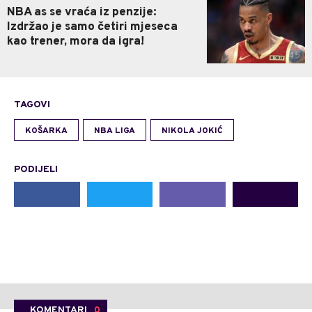
NBA as se vraća iz penzije:
Izdržao je samo četiri mjeseca
kao trener, mora da igra!
TAGOVI
KOŠARKA
NBA LIGA
NIKOLA JOKIĆ
PODIJELI
KOMENTARI
0