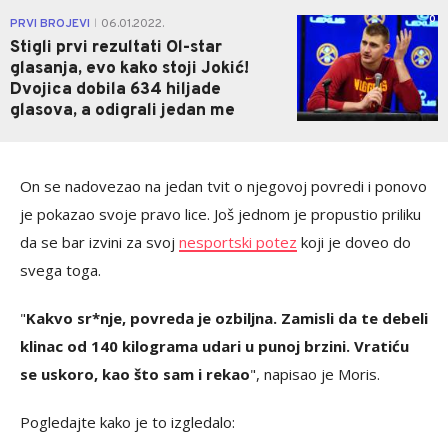
0
PRVI BROJEVI
06.01.2022.
|
Stigli prvi rezultati Ol-star
glasanja, evo kako stoji Jokić!
Dvojica dobila 634 hiljade
glasova, a odigrali jedan me
On se nadovezao na jedan tvit o njegovoj povredi i ponovo
je pokazao svoje pravo lice. Još jednom je propustio priliku
da se bar izvini za svoj
nesportski potez
koji je doveo do
svega toga.
"
Kakvo sr*nje, povreda je ozbiljna. Zamisli da te debeli
klinac od 140 kilograma udari u punoj brzini. Vratiću
se uskoro, kao što sam i rekao
", napisao je Moris.
Pogledajte kako je to izgledalo: