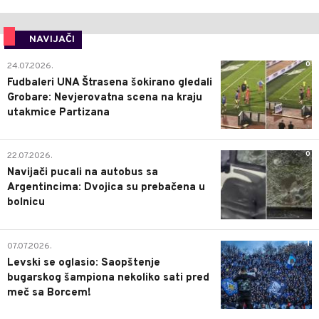
NAVIJAČI
0
24.07.2026.
Fudbaleri UNA Štrasena šokirano gledali
Grobare: Nevjerovatna scena na kraju
utakmice Partizana
0
22.07.2026.
Navijači pucali na autobus sa
Argentincima: Dvojica su prebačena u
bolnicu
1
07.07.2026.
Levski se oglasio: Saopštenje
bugarskog šampiona nekoliko sati pred
meč sa Borcem!