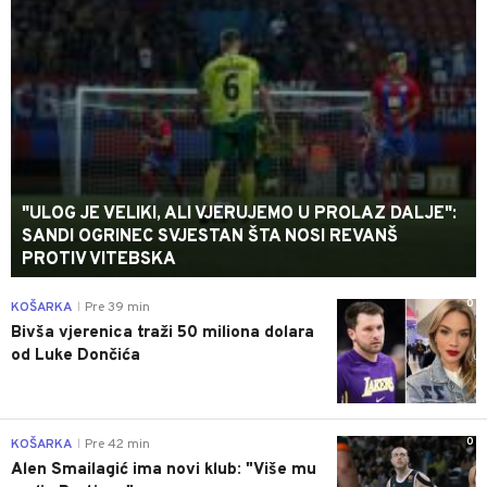
"ULOG JE VELIKI, ALI VJERUJEMO U PROLAZ DALJE":
SANDI OGRINEC SVJESTAN ŠTA NOSI REVANŠ
PROTIV VITEBSKA
0
KOŠARKA
Pre 39 min
|
Bivša vjerenica traži 50 miliona dolara
od Luke Dončića
0
KOŠARKA
Pre 42 min
|
Alen Smailagić ima novi klub: "Više mu