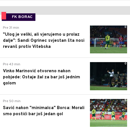
FK BORAC
0
Pre 31 min
"Ulog je veliki, ali vjerujemo u prolaz
dalje": Sandi Ogrinec svjestan šta nosi
revanš protiv Vitebska
0
Pre 43 min
Vinko Marinović otvoreno nakon
pobjede: Ostaje žal za bar još jednim
golom
0
Pre 50 min
Savić nakon "minimalca" Borca: Morali
smo postići bar još jedan gol