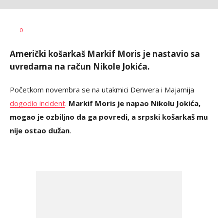
Haris
AUTOR
0
Krhalić
Američki košarkaš Markif Moris je nastavio sa
uvredama na račun Nikole Jokića.
Početkom novembra se na utakmici Denvera i Majamija
dogodio incident
.
Markif Moris je napao Nikolu Jokića,
mogao je ozbiljno da ga povredi, a srpski košarkaš mu
nije ostao dužan
.