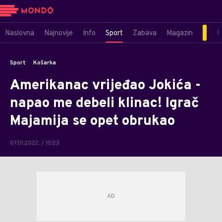
Naslovna
Najnovije
Info
Sport
Zabava
Magazin
M
Sport
Košarka
Amerikanac vrijeđao Jokića -
napao me debeli klinac! Igrač
Majamija se opet obrukao
07.01.2022. / 10:23