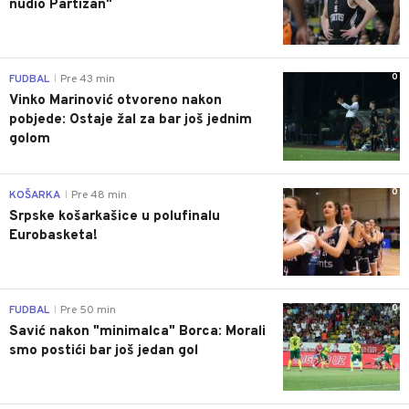
nudio Partizan"
0
FUDBAL
Pre 43 min
|
Vinko Marinović otvoreno nakon
pobjede: Ostaje žal za bar još jednim
golom
0
KOŠARKA
Pre 48 min
|
Srpske košarkašice u polufinalu
Eurobasketa!
0
FUDBAL
Pre 50 min
|
Savić nakon "minimalca" Borca: Morali
smo postići bar još jedan gol