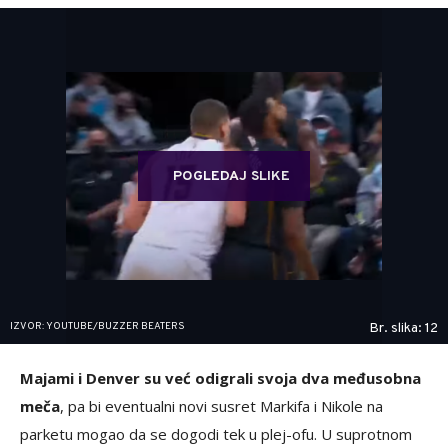
POGLEDAJ SLIKE
IZVOR: YOUTUBE/BUZZER BEATERS
Br. slika: 12
Majami i Denver su već odigrali svoja dva međusobna
meča
, pa bi eventualni novi susret Markifa i Nikole na
parketu mogao da se dogodi tek u plej-ofu. U suprotnom