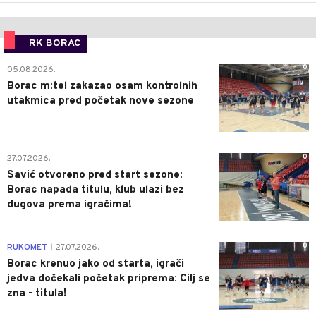
RK BORAC
0
05.08.2026.
Borac m:tel zakazao osam kontrolnih
utakmica pred početak nove sezone
0
27.07.2026.
Savić otvoreno pred start sezone:
Borac napada titulu, klub ulazi bez
dugova prema igračima!
0
RUKOMET
27.07.2026.
|
Borac krenuo jako od starta, igrači
jedva dočekali početak priprema: Cilj se
zna - titula!