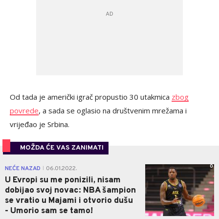
Od tada je američki igrač propustio 30 utakmica
zbog
povrede
, a sada se oglasio na društvenim mrežama i
vrijeđao je Srbina.
MOŽDA ĆE VAS ZANIMATI
0
NEĆE NAZAD
06.01.2022.
|
U Evropi su me ponizili, nisam
dobijao svoj novac: NBA šampion
se vratio u Majami i otvorio dušu
- Umorio sam se tamo!