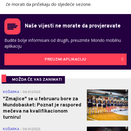
će morati da pričekaju do sljedeće sezone.
Naše vijesti ne morate da provjeravate
Budite bolje informisani od drugih, preuzmite Mondo mobilnu
aplikaciju
PREUZMI APLIKACIJU
MOŽDA ĆE VAS ZANIMATI
0
KOŠARKA
06.01.2022.
|
"Zmajice" se u februaru bore za
Mundobasket: Poznat je raspored
mečeva na kvalifikacionom
turniru!
0
KOŠARKA
06.01.2022.
|