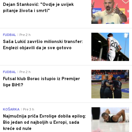
Dejan Stanković: "Ovdje je uvijek
pitanje života i smrti"
0
FUDBAL
Pre 2 h
|
Saša Lukić završio milionski transfer:
Englezi objavili da je sve gotovo
0
FUDBAL
Pre 2 h
|
Futsal klub Borac istupio iz Premijer
lige BiH!?
0
KOŠARKA
Pre 3 h
|
Najmučnija priča Evrolige dobila epilog:
Bio jedan od najboljih u Evropi, sada
kreće od nule