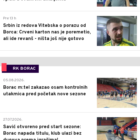
0
Pre 13 h
Srbin iz redova Vitebska o porazu od
Borca: Crveni karton nas je poremetio,
ali ide revanš - ništa još nije gotovo
RK BORAC
0
05.08.2026.
Borac m:tel zakazao osam kontrolnih
utakmica pred početak nove sezone
0
27.07.2026.
Savić otvoreno pred start sezone:
Borac napada titulu, klub ulazi bez