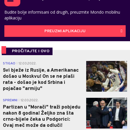
Budite bolje informisani od drugih, preuzmite Mondo mobilnu
aplikaciju
PREUZMI APLIKACIJU
PROČITAJTE I OVO
0
STIGAO
12.03.2022.
|
Svi bježe iz Rusije, a Amerikanac
došao u Moskvu! On se ne plaši
rata - došao je kod Srbina i
pojačao "armiju"
0
SPREMNI
12.03.2022.
|
Partizan u "Morači" traži pobjedu
nakon 8 godina! Željko zna šta
crno-bijele čeka u Podgorici:
Ovaj meč može da odluči!