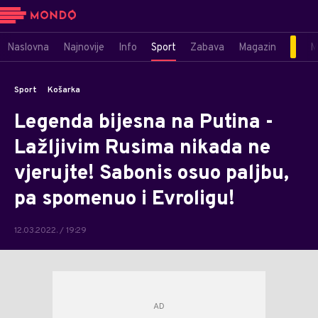
Naslovna
Najnovije
Info
Sport
Zabava
Magazin
M
Sport
Košarka
Legenda bijesna na Putina -
Lažljivim Rusima nikada ne
vjerujte! Sabonis osuo paljbu,
pa spomenuo i Evroligu!
12.03.2022. / 19:29