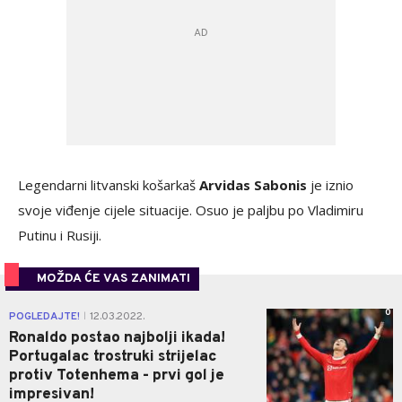
Legendarni litvanski košarkaš
Arvidas Sabonis
je iznio
svoje viđenje cijele situacije. Osuo je paljbu po Vladimiru
Putinu i Rusiji.
MOŽDA ĆE VAS ZANIMATI
0
POGLEDAJTE!
12.03.2022.
|
Ronaldo postao najbolji ikada!
Portugalac trostruki strijelac
protiv Totenhema - prvi gol je
impresivan!