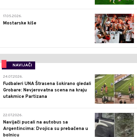
0
17.05.2026.
Mostarske kiše
NAVIJAČI
0
24.07.2026.
Fudbaleri UNA Štrasena šokirano gledali
Grobare: Nevjerovatna scena na kraju
utakmice Partizana
0
22.07.2026.
Navijači pucali na autobus sa
Argentincima: Dvojica su prebačena u
bolnicu