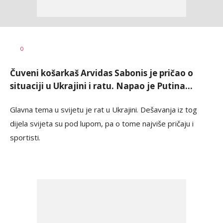
Dragan
AUTOR
0
Šutvić
Čuveni košarkaš Arvidas Sabonis je pričao o
situaciji u Ukrajini i ratu. Napao je Putina...
Glavna tema u svijetu je rat u Ukrajini. Dešavanja iz tog
dijela svijeta su pod lupom, pa o tome najviše pričaju i
sportisti.