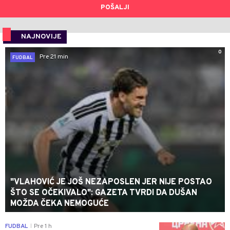
POŠALJI
NAJNOVIJE
0
Pre 21 min
FUDBAL
"VLAHOVIĆ JE JOŠ NEZAPOSLEN JER NIJE POSTAO
ŠTO SE OČEKIVALO": GAZETA TVRDI DA DUŠAN
MOŽDA ČEKA NEMOGUĆE
0
FUDBAL
Pre 1 h
|