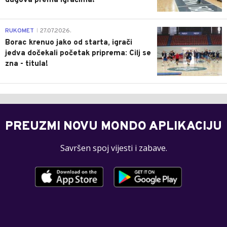
dugova prema igračima!
0
RUKOMET
27.07.2026.
|
Borac krenuo jako od starta, igrači
jedva dočekali početak priprema: Cilj se
zna - titula!
PREUZMI NOVU MONDO APLIKACIJU
Savršen spoj vijesti i zabave.