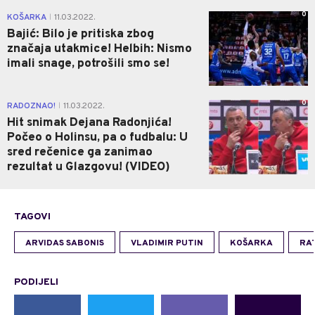
0
KOŠARKA
11.03.2022.
|
Bajić: Bilo je pritiska zbog
značaja utakmice! Helbih: Nismo
imali snage, potrošili smo se!
0
RADOZNAO!
11.03.2022.
|
Hit snimak Dejana Radonjića!
Počeo o Holinsu, pa o fudbalu: U
sred rečenice ga zanimao
rezultat u Glazgovu! (VIDEO)
TAGOVI
ARVIDAS SABONIS
VLADIMIR PUTIN
KOŠARKA
RAT
PODIJELI