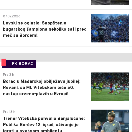
1
07.07.2026.
Levski se oglasio: Saopštenje
bugarskog šampiona nekoliko sati pred
meč sa Borcem!
FK BORAC
0
Pre 3 h
Borac u Mađarskoj obilježava jubilej:
Revanš sa ML Vitebskom biće 50.
nastup crveno-plavih u Evropi!
0
Pre 13 h
Trener Vitebska pohvalio Banjalučane:
Publika Borčev 12. igrač, uživanje je
igrati u ovakvom ambijentu