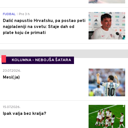
0
FUDBAL
Pre 3 h
|
Dalić napustio Hrvatsku, pa postao peti
najplaćeniji na svetu: Staje dah od
plate koju će primati
KOLUMNA - NEBOJŠA ŠATARA
0
23.07.2026.
Mesi(ja)
2
15.07.2026.
Ipak valja bez kralja?