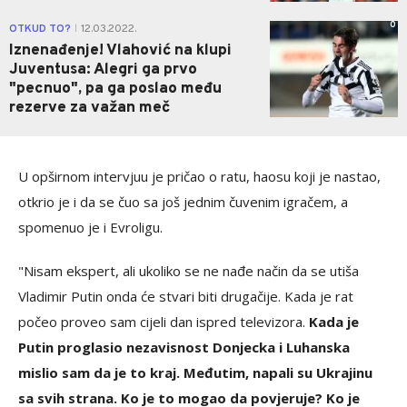
0
OTKUD TO?
12.03.2022.
|
Iznenađenje! Vlahović na klupi
Juventusa: Alegri ga prvo
"pecnuo", pa ga poslao među
rezerve za važan meč
U opširnom intervjuu je pričao o ratu, haosu koji je nastao,
otkrio je i da se čuo sa još jednim čuvenim igračem, a
spomenuo je i Evroligu.
"Nisam ekspert, ali ukoliko se ne nađe način da se utiša
Vladimir Putin onda će stvari biti drugačije. Kada je rat
počeo proveo sam cijeli dan ispred televizora.
Kada je
Putin proglasio nezavisnost Donjecka i Luhanska
mislio sam da je to kraj. Međutim, napali su Ukrajinu
sa svih strana. Ko je to mogao da povjeruje? Ko je