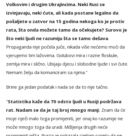
Volkovim i drugim Ukrajincima. Neki Rusi se
izvinjavaju, neki ćute, ali kada postane legalno da
pošaljete u zatvor na 15 godina nekoga ko je protiv
rata, šta onda možete tamo da očekujete? Surovo je
što neki ljudi ne razumiju šta se tamo dešava
.
Propaganda nije počela juče, nikada više nećemo moći da
vjerujemo tim lažovima. Golubovi mira i razne floskule,
zemlja mira i slično. Ubijaju djecu i slobodne ljude i svi ćute.
Nemam želju da komuniciram sa njima."
Brine ga jedan podatak i nada se da to nije tačno.
"
Statistika kaže da 70 odsto ljudi u Rusiji podržava
rat. Nadam se da je taj broj mnogo manj
i. Znam da će
moje riječi malo toga promijeniti, jer onaj ko razumije ne
može mnogo toga da uradi. Mišljenja drugih neće
promijeniti ništa. Rusija je pokazala cijelom svijetu da ne