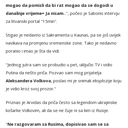
mogao da pomisli da bi rat mogao da se dogodi u
današnje vrijeme= Ja nisam
...", počeo je Sabonis intervju
za litvanski portal "15min".
Stigao je nedavno iz Sakramenta u Kaunas, pa se još uvijek
navikava na promjenu vremenske zone. Tako je nedavno
poranio i imao je šta da vidi.
"Jednog jutra sam se probudio u pet, uključio TV i vidio
Putina da nešto priča. Pozvao sam mog prijatelja
Aleksandera Volkova
, poslao mi je snimak eksplozije koju
je vidio kroz svoj prozor."
Priznao je Arvidas da priča često sa legendom ukrajinske
košarke Volkovim, ali da se ne čuje ni sa kim iz Rusije.
"
Ne razgovaram sa Rusima, dopisivao sam se sa