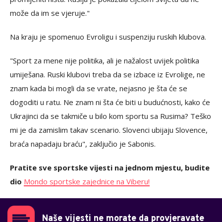
može da im se vjeruje."
Na kraju je spomenuo Evroligu i suspenziju ruskih klubova.
"Sport za mene nije politika, ali je nažalost uvijek politika
umiješana. Ruski klubovi treba da se izbace iz Evrolige, ne
znam kada bi mogli da se vrate, nejasno je šta će se
dogoditi u ratu. Ne znam ni šta će biti u budućnosti, kako će
Ukrajinci da se takmiče u bilo kom sportu sa Rusima? Teško
mi je da zamislim takav scenario. Slovenci ubijaju Slovence,
braća napadaju braću", zaključio je Sabonis.
Pratite sve sportske vijesti na jednom mjestu, budite
dio
Mondo sportske zajednice na Viberu!
Naše vijesti ne morate da provjeravate