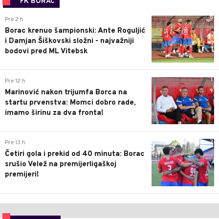
FK BORAC
0
Pre 2 h
Borac krenuo šampionski: Ante Roguljić
i Damjan Šiškovski složni - najvažniji
bodovi pred ML Vitebsk
1
Pre 12 h
Marinović nakon trijumfa Borca na
startu prvenstva: Momci dobro rade,
imamo širinu za dva fronta!
3
Pre 13 h
Četiri gola i prekid od 40 minuta: Borac
srušio Velež na premijerligaškoj
premijeri!