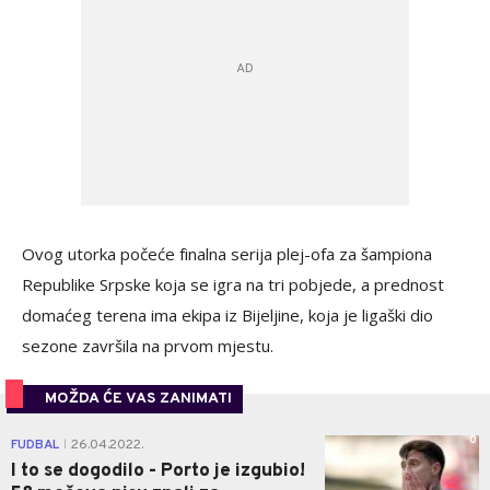
Ovog utorka počeće finalna serija plej-ofa za šampiona
Republike Srpske koja se igra na tri pobjede, a prednost
domaćeg terena ima ekipa iz Bijeljine, koja je ligaški dio
sezone završila na prvom mjestu.
MOŽDA ĆE VAS ZANIMATI
0
FUDBAL
26.04.2022.
|
I to se dogodilo - Porto je izgubio!