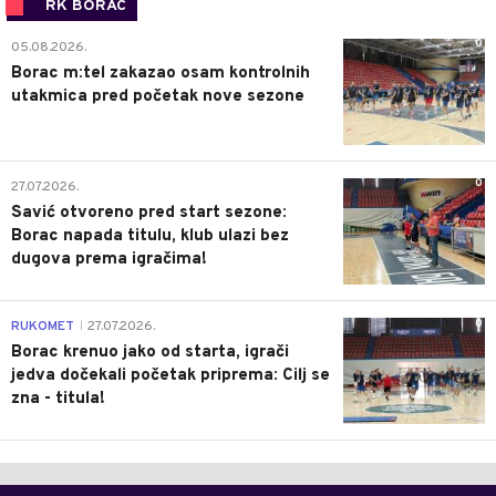
RK BORAC
0
05.08.2026.
Borac m:tel zakazao osam kontrolnih
utakmica pred početak nove sezone
0
27.07.2026.
Savić otvoreno pred start sezone:
Borac napada titulu, klub ulazi bez
dugova prema igračima!
0
RUKOMET
27.07.2026.
|
Borac krenuo jako od starta, igrači
jedva dočekali početak priprema: Cilj se
zna - titula!