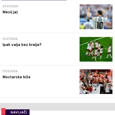
0
23.07.2026.
Mesi(ja)
2
15.07.2026.
Ipak valja bez kralja?
0
17.05.2026.
Mostarske kiše
NAVIJAČI