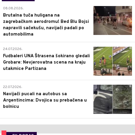
0
08.08.2026.
Brutalna tuča huligana na
zagrebačkom aerodromu! Bed Blu Bojsi
napravili sačekušu, navijači padali po
automobilima
0
24.07.2026.
Fudbaleri UNA Štrasena šokirano gledali
Grobare: Nevjerovatna scena na kraju
utakmice Partizana
0
22.07.2026.
Navijači pucali na autobus sa
Argentincima: Dvojica su prebačena u
bolnicu