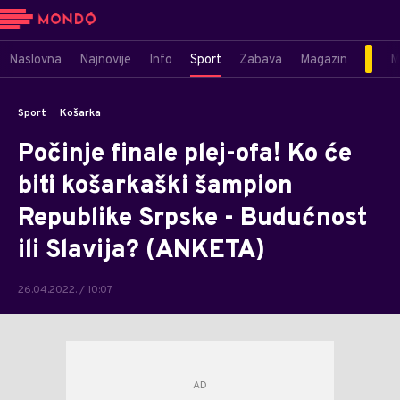
Naslovna
Najnovije
Info
Sport
Zabava
Magazin
M
Sport
Košarka
Počinje finale plej-ofa! Ko će
biti košarkaški šampion
Republike Srpske - Budućnost
ili Slavija? (ANKETA)
26.04.2022. / 10:07