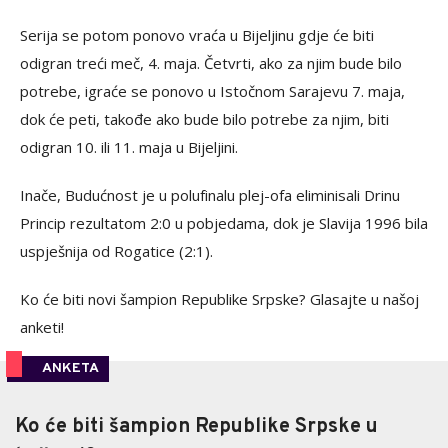
Serija se potom ponovo vraća u Bijeljinu gdje će biti
odigran treći meč, 4. maja. Četvrti, ako za njim bude bilo
potrebe, igraće se ponovo u Istočnom Sarajevu 7. maja,
dok će peti, takođe ako bude bilo potrebe za njim, biti
odigran 10. ili 11. maja u Bijeljini.
Inače, Budućnost je u polufinalu plej-ofa eliminisali Drinu
Princip rezultatom 2:0 u pobjedama, dok je Slavija 1996 bila
uspješnija od Rogatice (2:1).
Ko će biti novi šampion Republike Srpske? Glasajte u našoj
anketi!
ANKETA
Ko će biti šampion Republike Srpske u
Ko će biti šampion Republike Srpske u