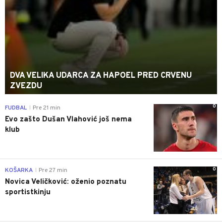
DVA VELIKA UDARCA ZA HAPOEL PRED CRVENU
ZVEZDU
0
FUDBAL
Pre 21 min
|
Evo zašto Dušan Vlahović još nema
klub
0
KOŠARKA
Pre 27 min
|
Novica Veličković: oženio poznatu
sportistkinju