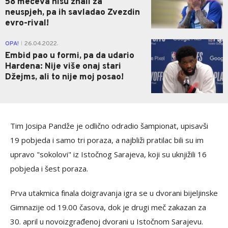
58 mečeva nisu znali za
neuspjeh, pa ih savladao Zvezdin
evro-rival!
0
OPA!
26.04.2022.
|
Embid pao u formi, pa da udario
Hardena: Nije više onaj stari
Džejms, ali to nije moj posao!
Tim Josipa Pandže je odlično odradio šampionat, upisavši
19 pobjeda i samo tri poraza, a najbliži pratilac bili su im
upravo "sokolovi" iz Istočnog Sarajeva, koji su uknjižili 16
pobjeda i šest poraza.
Prva utakmica finala doigravanja igra se u dvorani bijeljinske
Gimnazije od 19.00 časova, dok je drugi meč zakazan za
30. april u novoizgrađenoj dvorani u Istočnom Sarajevu.