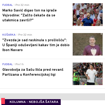
0
FUDBAL
Pre 32 min
|
Marko Savić digao ton na igrače
Vojvodine: "Zašto čekate da se
utakmica završi?"
0
KOŠARKA
Pre 32 min
|
"Zvezda je sad raskinula s prošlošću":
U Španiji oduševljeni kakav tim je dobio
Ibon Navaro
0
FUDBAL
Pre 1 h
|
Glavobolja za Sašu Ilića pred revanš
Partizana u Konferencijskoj ligi
KOLUMNA - NEBOJŠA ŠATARA