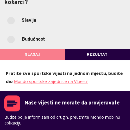
košarci?
košarci?
Slavija
55.56%
Slavija
(5)
Budućnost
44.44%
Budućnost
(4)
GLASAJ
REZULTATI
POVRATAK NA GLASANJE
Pratite sve sportske vijesti na jednom mjestu, budite
dio
Mondo sportske zajednice na Viberu!
Naše vijesti ne morate da provjeravate
Budite bolje informisani od drugih, preuzmite Mondo mobilnu
aplikaciju