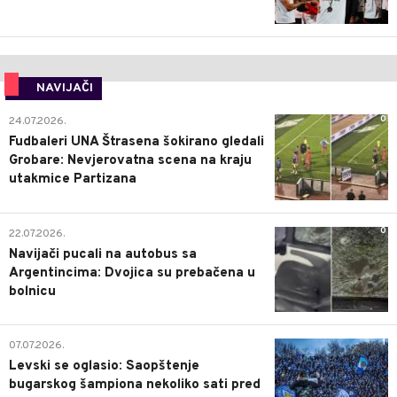
NAVIJAČI
0
24.07.2026.
Fudbaleri UNA Štrasena šokirano gledali
Grobare: Nevjerovatna scena na kraju
utakmice Partizana
0
22.07.2026.
Navijači pucali na autobus sa
Argentincima: Dvojica su prebačena u
bolnicu
1
07.07.2026.
Levski se oglasio: Saopštenje
bugarskog šampiona nekoliko sati pred