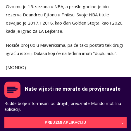
Ovo mu je 15. sezona u NBA, a prošle godine je bio
rezerva Deandreu Ejtonu u Finiksu. Svoje NBA titule
osvajao je 2017. i 2018. kao član Golden Stejta, kao i 2020.
kada je igrao za LA Lejkerse.
Nosiće broj 00 u Maveriksima, pa će tako postati tek drugi
igrač u istoriji Dalasa koji će na leđima imati "duplu nulu".
(MONDO)
Naše vijesti ne morate da provjeravate
Budite bolje informisani od drugih, preuzmite Mondo mobilnu
aplikaciju
PREUZMI APLIKACIJU