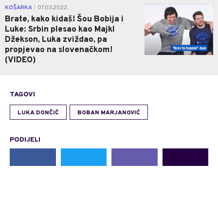
0
KOŠARKA
07.03.2022.
|
Brate, kako kidaš! Šou Bobija i
Luke: Srbin plesao kao Majkl
Džekson, Luka zviždao, pa
propjevao na slovenačkom!
(VIDEO)
TAGOVI
LUKA DONČIĆ
BOBAN MARJANOVIĆ
PODIJELI