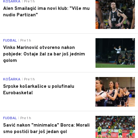
0
KOŠARKA
Pre 1 h
|
Alen Smailagić ima novi klub: "Više mu
nudio Partizan"
0
FUDBAL
Pre 1 h
|
Vinko Marinović otvoreno nakon
pobjede: Ostaje žal za bar još jednim
golom
0
KOŠARKA
Pre 1 h
|
Srpske košarkašice u polufinalu
Eurobasketa!
0
FUDBAL
Pre 1 h
|
Savić nakon "minimalca" Borca: Morali
smo postići bar još jedan gol