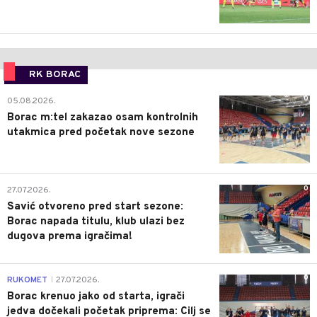
RK BORAC
0
05.08.2026.
Borac m:tel zakazao osam kontrolnih
utakmica pred početak nove sezone
0
27.07.2026.
Savić otvoreno pred start sezone:
Borac napada titulu, klub ulazi bez
dugova prema igračima!
0
RUKOMET
27.07.2026.
|
Borac krenuo jako od starta, igrači
jedva dočekali početak priprema: Cilj se