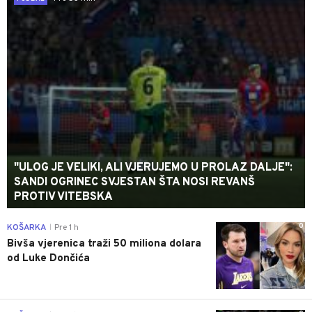
"ULOG JE VELIKI, ALI VJERUJEMO U PROLAZ DALJE":
SANDI OGRINEC SVJESTAN ŠTA NOSI REVANŠ
PROTIV VITEBSKA
0
KOŠARKA
Pre 1 h
|
Bivša vjerenica traži 50 miliona dolara
od Luke Dončića