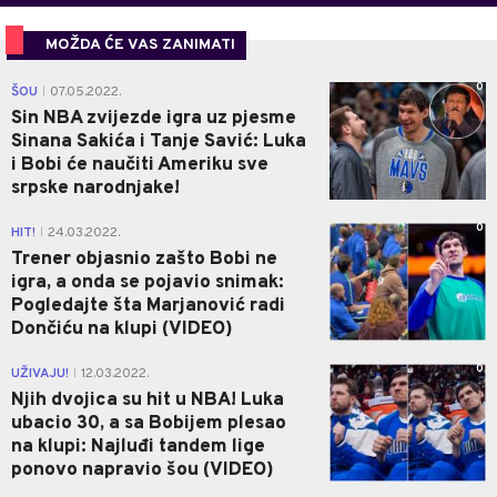
MOŽDA ĆE VAS ZANIMATI
0
ŠOU
07.05.2022.
|
Sin NBA zvijezde igra uz pjesme
Sinana Sakića i Tanje Savić: Luka
i Bobi će naučiti Ameriku sve
srpske narodnjake!
0
HIT!
24.03.2022.
|
Trener objasnio zašto Bobi ne
igra, a onda se pojavio snimak:
Pogledajte šta Marjanović radi
Dončiću na klupi (VIDEO)
0
UŽIVAJU!
12.03.2022.
|
Njih dvojica su hit u NBA! Luka
ubacio 30, a sa Bobijem plesao
na klupi: Najluđi tandem lige
ponovo napravio šou (VIDEO)