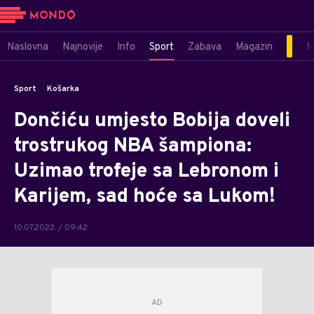
Naslovna
Najnovije
Info
Sport
Zabava
Magazin
M
Sport
Košarka
Dončiću umjesto Bobija doveli
trostrukog NBA šampiona:
Uzimao trofeje sa Lebronom i
Karijem, sad hoće sa Lukom!
10.07.2022. / 09:42