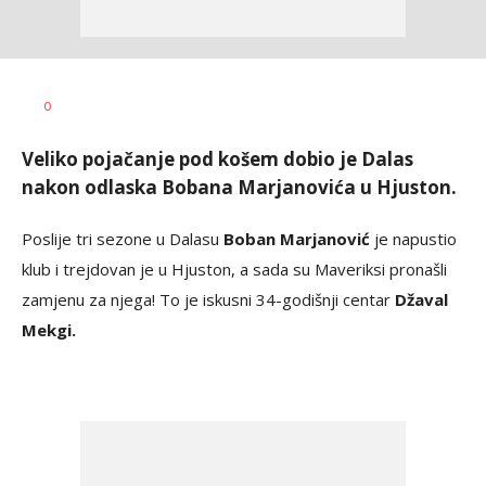
Nebojša
AUTOR
0
Šatara
Veliko pojačanje pod košem dobio je Dalas
nakon odlaska Bobana Marjanovića u Hjuston.
Poslije tri sezone u Dalasu
Boban Marjanović
je napustio
klub i trejdovan je u Hjuston, a sada su Maveriksi pronašli
zamjenu za njega! To je iskusni 34-godišnji centar
Džaval
Mekgi.