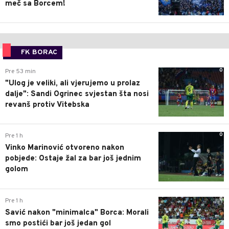
meč sa Borcem!
FK BORAC
0
Pre 53 min
"Ulog je veliki, ali vjerujemo u prolaz
dalje": Sandi Ogrinec svjestan šta nosi
revanš protiv Vitebska
0
Pre 1 h
Vinko Marinović otvoreno nakon
pobjede: Ostaje žal za bar još jednim
golom
0
Pre 1 h
Savić nakon "minimalca" Borca: Morali
smo postići bar još jedan gol