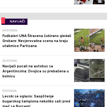
NAVIJAČI
0
24.07.2026.
Fudbaleri UNA Štrasena šokirano gledali
Grobare: Nevjerovatna scena na kraju
utakmice Partizana
0
22.07.2026.
Navijači pucali na autobus sa
Argentincima: Dvojica su prebačena u
bolnicu
1
07.07.2026.
Levski se oglasio: Saopštenje
bugarskog šampiona nekoliko sati pred
meč sa Borcem!