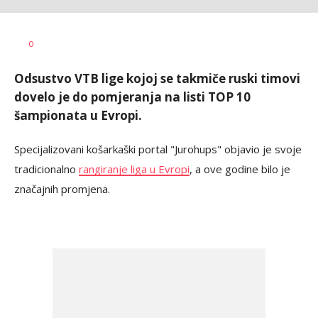
Goran
AUTOR
0
Arbutina
Odsustvo VTB lige kojoj se takmiče ruski timovi
dovelo je do pomjeranja na listi TOP 10
šampionata u Evropi.
Specijalizovani košarkaški portal "Jurohups" objavio je svoje
tradicionalno
rangiranje liga u Evropi
, a ove godine bilo je
značajnih promjena.