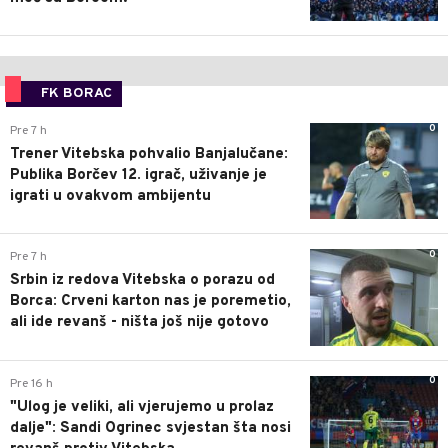
FK BORAC
0
Pre 7 h
Trener Vitebska pohvalio Banjalučane:
Publika Borčev 12. igrač, uživanje je
igrati u ovakvom ambijentu
0
Pre 7 h
Srbin iz redova Vitebska o porazu od
Borca: Crveni karton nas je poremetio,
ali ide revanš - ništa još nije gotovo
0
Pre 16 h
"Ulog je veliki, ali vjerujemo u prolaz
dalje": Sandi Ogrinec svjestan šta nosi