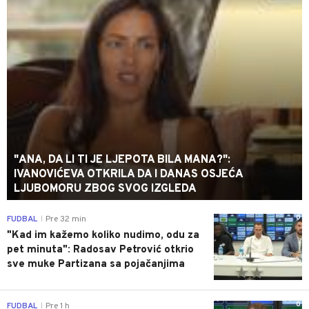
"ANA, DA LI TI JE LJEPOTA BILA MANA?":
IVANOVIĆEVA OTKRILA DA I DANAS OSJEĆA
LJUBOMORU ZBOG SVOG IZGLEDA
0
FUDBAL
Pre 32 min
|
"Kad im kažemo koliko nudimo, odu za
pet minuta": Radosav Petrović otkrio
sve muke Partizana sa pojačanjima
0
FUDBAL
Pre 1 h
|