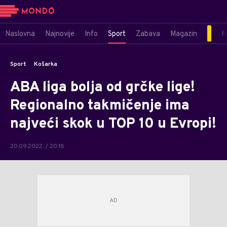
Naslovna
Najnovije
Info
Sport
Zabava
Magazin
M
Sport
Košarka
ABA liga bolja od grčke lige!
Regionalno takmičenje ima
najveći skok u TOP 10 u Evropi!
20.09.2022. / 20:18