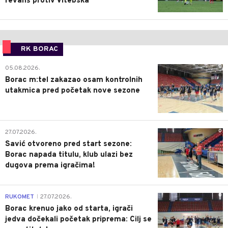
revanš protiv Vitebska
RK BORAC
0
05.08.2026.
Borac m:tel zakazao osam kontrolnih
utakmica pred početak nove sezone
0
27.07.2026.
Savić otvoreno pred start sezone:
Borac napada titulu, klub ulazi bez
dugova prema igračima!
0
RUKOMET
27.07.2026.
|
Borac krenuo jako od starta, igrači
jedva dočekali početak priprema: Cilj se