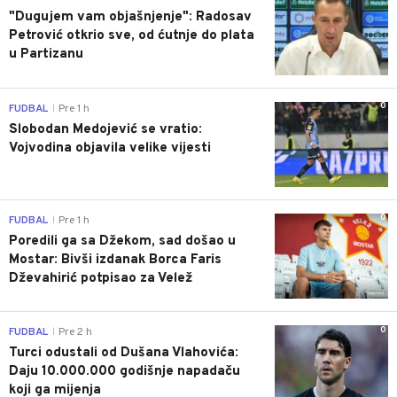
"Dugujem vam objašnjenje": Radosav
Petrović otkrio sve, od ćutnje do plata
u Partizanu
0
FUDBAL
Pre 1 h
|
Slobodan Medojević se vratio:
Vojvodina objavila velike vijesti
0
FUDBAL
Pre 1 h
|
Poredili ga sa Džekom, sad došao u
Mostar: Bivši izdanak Borca Faris
Dževahirić potpisao za Velež
0
FUDBAL
Pre 2 h
|
Turci odustali od Dušana Vlahovića:
Daju 10.000.000 godišnje napadaču
koji ga mijenja