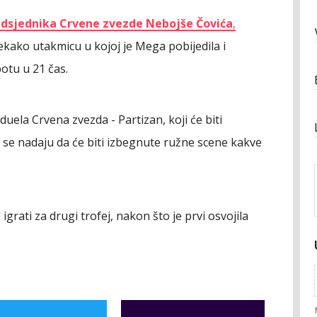
edsjednika Crvene zvezde Nebojše Čovića
,
ekako utakmicu u kojoj je Mega pobijedila i
botu u 21 čas.
uela Crvena zvezda - Partizan, koji će biti
i se nadaju da će biti izbegnute ružne scene kakve
igrati za drugi trofej, nakon što je prvi osvojila