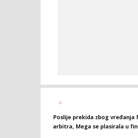
Goran
AUTOR
0
Arbutina
Poslije prekida zbog vređanja 
arbitra, Mega se plasirala u fi