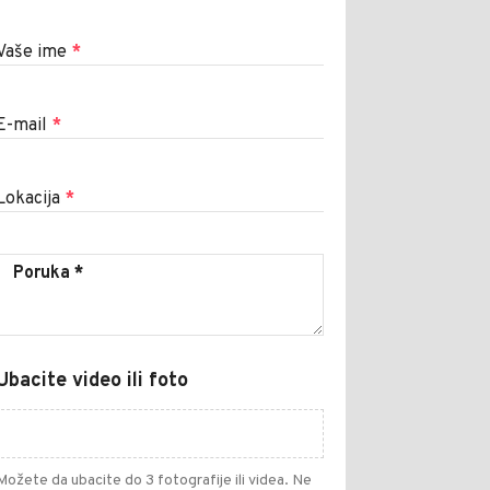
Vaše ime
*
E-mail
*
Lokacija
*
Ubacite video ili foto
Možete da ubacite do 3 fotografije ili videa. Ne