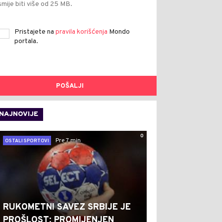
smije biti više od 25 MB.
Pristajete na
pravila korišćenja
Mondo
portala.
POŠALJI
NAJNOVIJE
0
Pre 7 min
OSTALI SPORTOVI
RUKOMETNI SAVEZ SRBIJE JE
PROŠLOST: PROMIJENJEN