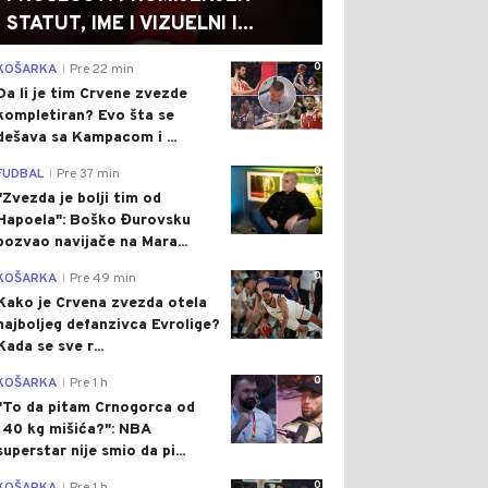
STATUT, IME I VIZUELNI I...
0
KOŠARKA
Pre 22 min
|
Da li je tim Crvene zvezde
kompletiran? Evo šta se
dešava sa Kampacom i ...
0
FUDBAL
Pre 37 min
|
"Zvezda je bolji tim od
Hapoela": Boško Đurovsku
pozvao navijače na Mara...
0
KOŠARKA
Pre 49 min
|
Kako je Crvena zvezda otela
najboljeg defanzivca Evrolige?
Kada se sve r...
0
KOŠARKA
Pre 1 h
|
"To da pitam Crnogorca od
140 kg mišića?": NBA
superstar nije smio da pi...
0
|