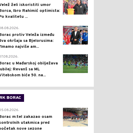
Velež želi iskoristiti umor
Borca, Ibro Rahimić optimista:
Po kvalitetu ...
0
08.08.2026.
Borac protiv Veleža između
dva okršaja sa Bjelorusima:
"Imamo najviše am...
0
07.08.2026.
Borac u Mađarskoj obilježava
jubilej: Revanš sa ML
Vitebskom biće 50. na...
RK BORAC
0
05.08.2026.
Borac m:tel zakazao osam
kontrolnih utakmica pred
početak nove sezone