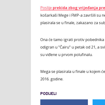
Poslije
prekida zbog vrijeđanja pr
košarkaši Mege i FMP-a završili su n
plasirala se u finale, zakazano za su
Ona će tamo igrati protiv pobednika d
odigran u "Čairu" u petak od 21, a sv
su viđene u prvom polufinalu.
Mega se plasirala u finale u kojem će 
2016. godine.
PODIJELI