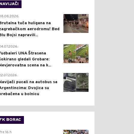
NAVIJAČI
0
08.08.2026.
Brutalna tuča huligana na
zagrebačkom aerodromu! Bed
Blu Bojsi napravili...
0
24.07.2026.
Fudbaleri UNA Štrasena
šokirano gledali Grobare:
Nevjerovatna scena na k...
0
22.07.2026.
Navijači pucali na autobus sa
Argentincima: Dvojica su
prebačena u bolnicu
FK BORAC
0
Pre 16 h