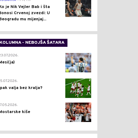
KOŠARKA
Pre 1 h
Ko je Nik Vejler Bab i šta
donosi Crvenoj zvezdi: U
Beogradu mu mijenjaj...
KOLUMNA - NEBOJŠA ŠATARA
0
23.07.2026.
Mesi(ja)
2
15.07.2026.
Ipak valja bez kralja?
0
17.05.2026.
Mostarske kiše