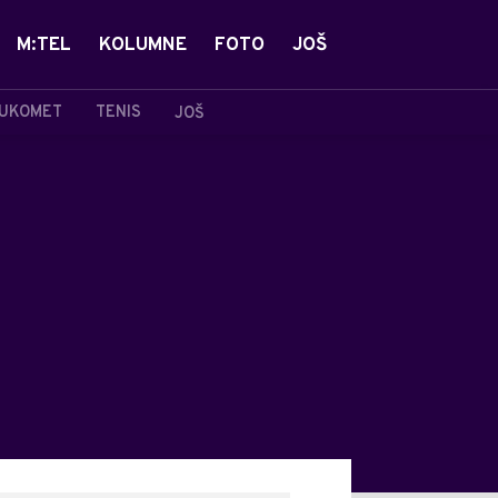
M:TEL
KOLUMNE
FOTO
JOŠ
UKOMET
TENIS
JOŠ