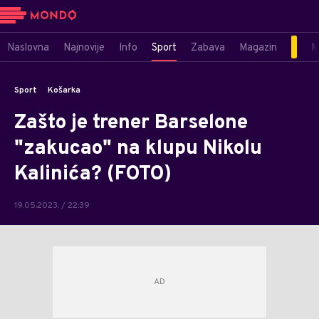
Naslovna
Najnovije
Info
Sport
Zabava
Magazin
M
Sport
Košarka
Zašto je trener Barselone
"zakucao" na klupu Nikolu
Kalinića? (FOTO)
19.05.2023. / 22:39