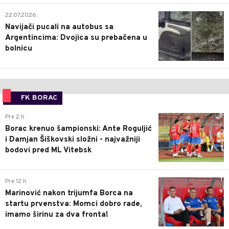
0
22.07.2026.
Navijači pucali na autobus sa
Argentincima: Dvojica su prebačena u
bolnicu
FK BORAC
0
Pre 2 h
Borac krenuo šampionski: Ante Roguljić
i Damjan Šiškovski složni - najvažniji
bodovi pred ML Vitebsk
1
Pre 12 h
Marinović nakon trijumfa Borca na
startu prvenstva: Momci dobro rade,
imamo širinu za dva fronta!