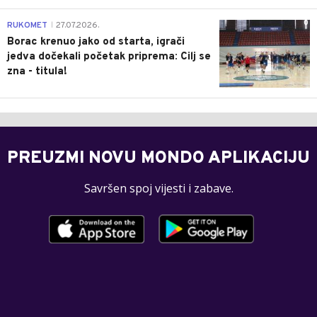
0
RUKOMET
27.07.2026.
|
Borac krenuo jako od starta, igrači
jedva dočekali početak priprema: Cilj se
zna - titula!
PREUZMI NOVU MONDO APLIKACIJU
Savršen spoj vijesti i zabave.