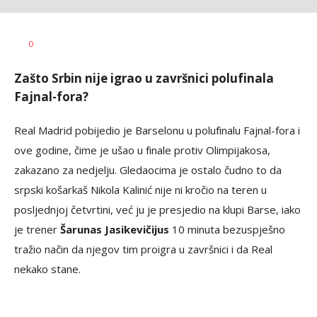
Nebojša
AUTOR
0
Šatara
Zašto Srbin nije igrao u završnici polufinala
Fajnal-fora?
Real Madrid pobijedio je Barselonu u polufinalu Fajnal-fora i
ove godine, čime je ušao u finale protiv Olimpijakosa,
zakazano za nedjelju. Gledaocima je ostalo čudno to da
srpski košarkaš Nikola Kalinić nije ni kročio na teren u
posljednjoj četvrtini, već ju je presjedio na klupi Barse, iako
je trener
Šarunas Jasikevičijus
10 minuta bezuspješno
tražio način da njegov tim proigra u završnici i da Real
nekako stane.