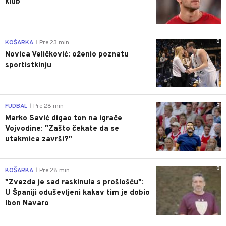
klub
0
KOŠARKA
Pre 23 min
|
Novica Veličković: oženio poznatu
sportistkinju
0
FUDBAL
Pre 28 min
|
Marko Savić digao ton na igrače
Vojvodine: "Zašto čekate da se
utakmica završi?"
0
KOŠARKA
Pre 28 min
|
"Zvezda je sad raskinula s prošlošću":
U Španiji oduševljeni kakav tim je dobio
Ibon Navaro