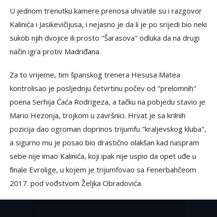
U jednom trenutku kamere prenosa uhvatile su i razgovor
Kalinića i Jasikevičijusa, i nejasno je da li je po srijedi bio neki
sukob njih dvojice ili prosto "Šarasova" odluka da na drugi
način igra protiv Madriđana.
Za to vrijeme, tim španskog trenera Hesusa Matea
kontrolisao je posljednju četvrtinu počev od "prelomnih"
poena Serhija Ćaća Rodrigeza, a tačku na pobjedu stavio je
Mario Hezonja, trojkom u završnici. Hrvat je sa krilnih
pozicija dao ogroman doprinos trijumfu "kraljevskog kluba",
a sigurno mu je posao bio drastično olakšan kad naspram
sebe nije imao Kalinića, koji ipak nije uspio da opet uđe u
finale Evrolige, u kojem je trijumfovao sa Fenerbahčeom
2017. pod vođstvom Željka Obradovića.