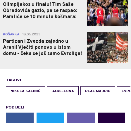
Olimpijakos u finalu! Tim Saše
Obradovića gazio, pa se raspao:
Pamtiće se 10 minuta košmara!
0
KOŠARKA
18.05.2023.
|
Partizan i Zvezda zajedno u
Areni! Vječiti ponovo u istom
domu - čeka se još samo Evroliga!
TAGOVI
NIKOLA KALINIĆ
BARSELONA
REAL MADRID
EVRO
PODIJELI