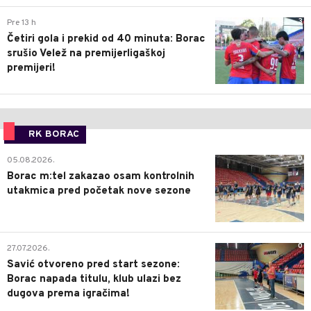
3
Pre 13 h
Četiri gola i prekid od 40 minuta: Borac
srušio Velež na premijerligaškoj
premijeri!
RK BORAC
0
05.08.2026.
Borac m:tel zakazao osam kontrolnih
utakmica pred početak nove sezone
0
27.07.2026.
Savić otvoreno pred start sezone:
Borac napada titulu, klub ulazi bez
dugova prema igračima!