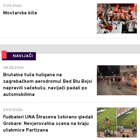
0
17.05.2026.
Mostarske kiše
NAVIJAČI
0
08.08.2026.
Brutalna tuča huligana na
zagrebačkom aerodromu! Bed Blu Bojsi
napravili sačekušu, navijači padali po
automobilima
0
24.07.2026.
Fudbaleri UNA Štrasena šokirano gledali
Grobare: Nevjerovatna scena na kraju
utakmice Partizana