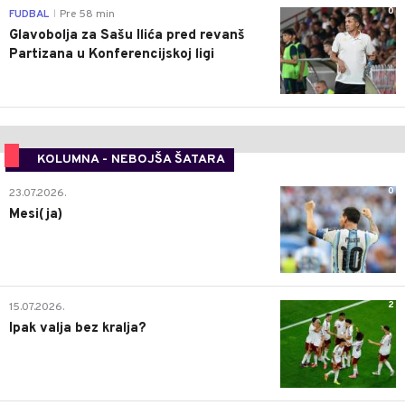
0
FUDBAL
Pre 58 min
|
Glavobolja za Sašu Ilića pred revanš
Partizana u Konferencijskoj ligi
KOLUMNA - NEBOJŠA ŠATARA
0
23.07.2026.
Mesi(ja)
2
15.07.2026.
Ipak valja bez kralja?