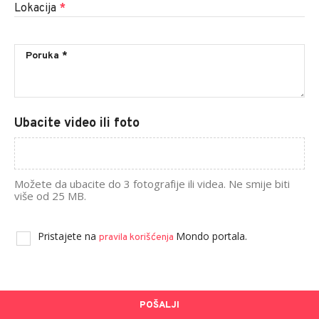
Lokacija
*
Ubacite video ili foto
Možete da ubacite do 3 fotografije ili videa. Ne smije biti
više od 25 MB.
Pristajete na
Mondo portala.
pravila korišćenja
POŠALJI