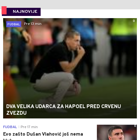
NAJNOVIJE
0
Pre 13 min
FUDBAL
DVA VELIKA UDARCA ZA HAPOEL PRED CRVENU
ZVEZDU
0
FUDBAL
Pre 17 min
|
Evo zašto Dušan Vlahović još nema