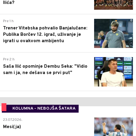
Ilića?
0
Pre 1 h
Trener Vitebska pohvalio Banjalučane:
Publika Borčev 12. igrač, uživanje je
igrati u ovakvom ambijentu
0
Pre 2 h
Saša Ilić opominje Dembu Seka: "Vidio
sam i ja, ne dešava se prvi put"
KOLUMNA - NEBOJŠA ŠATARA
0
23.07.2026.
Mesi(ja)