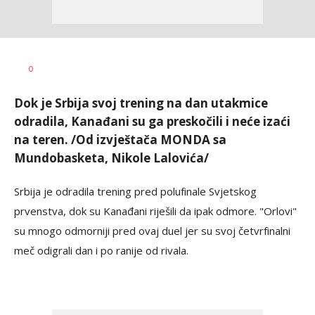
Bojan
AUTOR
0
Jakovljević
Dok je Srbija svoj trening na dan utakmice
odradila, Kanađani su ga preskočili i neće izaći
na teren. /Od izvještača MONDA sa
Mundobasketa, Nikole Lalovića/
Srbija je odradila trening pred polufinale Svjetskog
prvenstva, dok su Kanađani riješili da ipak odmore. "Orlovi"
su mnogo odmorniji pred ovaj duel jer su svoj četvrfinalni
meč odigrali dan i po ranije od rivala.