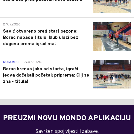
0
27.07.2026.
Savić otvoreno pred start sezone:
Borac napada titulu, klub ulazi bez
dugova prema igračima!
0
RUKOMET
27.07.2026.
|
Borac krenuo jako od starta, igrači
jedva dočekali početak priprema: Cilj se
zna - titula!
PREUZMI NOVU MONDO APLIKACIJU
Savršen spoj vijesti i zabave.