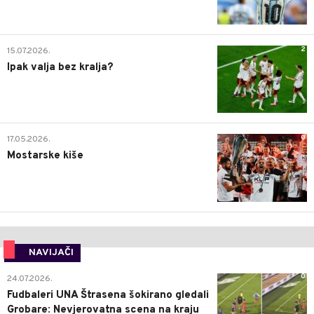
2
15.07.2026.
Ipak valja bez kralja?
0
17.05.2026.
Mostarske kiše
NAVIJAČI
0
24.07.2026.
Fudbaleri UNA Štrasena šokirano gledali
Grobare: Nevjerovatna scena na kraju