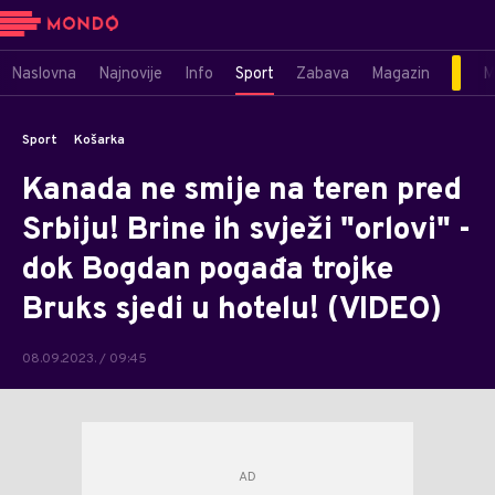
Naslovna
Najnovije
Info
Sport
Zabava
Magazin
M
Sport
Košarka
Kanada ne smije na teren pred
Srbiju! Brine ih svježi "orlovi" -
dok Bogdan pogađa trojke
Bruks sjedi u hotelu! (VIDEO)
08.09.2023. / 09:45