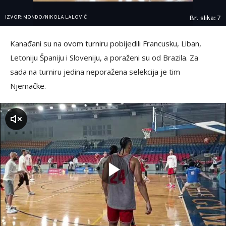
IZVOR: MONDO/NIKOLA LALOVIĆ
Br. slika: 7
Kanađani su na ovom turniru pobijedili Francusku, Liban,
Letoniju Španiju i Sloveniju, a poraženi su od Brazila. Za
sada na turniru jedina neporažena selekcija je tim
Njemačke.
zvuk