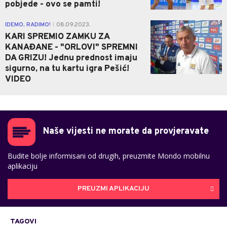
pobjede - ovo se pamti!
0
IDEMO, RADIMO!
08.09.2023.
|
KARI SPREMIO ZAMKU ZA
KANAĐANE - "ORLOVI" SPREMNI
DA GRIZU! Jednu prednost imaju
sigurno, na tu kartu igra Pešić!
VIDEO
Naše vijesti ne morate da provjeravate
Budite bolje informisani od drugih, preuzmite Mondo mobilnu
aplikaciju
PREUZMI APLIKACIJU
TAGOVI