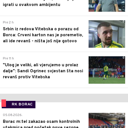
igrati u ovakvom ambijentu
0
Pre 2 h
Srbin iz redova Vitebska o porazu od
Borca: Crveni karton nas je poremetio,
ali ide revanš - ništa još nije gotovo
0
Pre 11 h
"Ulog je veliki, ali vjerujemo u prolaz
dalje": Sandi Ogrinec svjestan šta nosi
revanš protiv Vitebska
RK BORAC
0
05.08.2026.
Borac m:tel zakazao osam kontrolnih
utakmica pred početak nove sezone