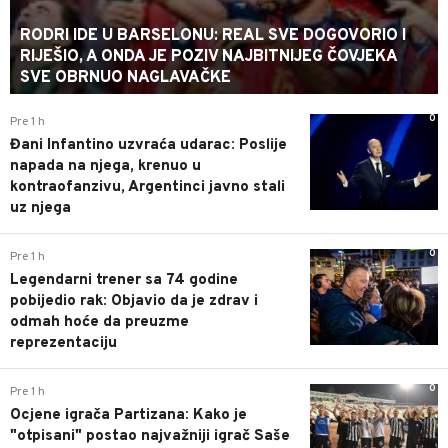
RODRI IDE U BARSELONU: REAL SVE DOGOVORIO I
RIJEŠIO, A ONDA JE POZIV NAJBITNIJEG ČOVJEKA
SVE OBRNUO NAGLAVAČKE
0
Pre 1 h
Đani Infantino uzvraća udarac: Poslije
napada na njega, krenuo u
kontraofanzivu, Argentinci javno stali
uz njega
0
Pre 1 h
Legendarni trener sa 74 godine
pobijedio rak: Objavio da je zdrav i
odmah hoće da preuzme
reprezentaciju
0
Pre 1 h
Ocjene igrača Partizana: Kako je
"otpisani" postao najvažniji igrač Saše