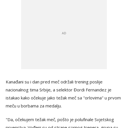
Kanađani su i dan pred meč održali trening poslije
nacionalnog tima Srbije, a selektor Đordi Fernandez je
istakao kako očekuje jako težak meč sa "orlovima" u prvom
meču u borbama za medalju.
"Da, očekujem težak meč, pošto je polufinale Svjetskog
prvenstva. Vođeni su od strane sjajnog trenera, grupa su