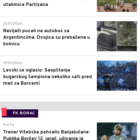
utakmice Partizana
0
22.07.2026.
Navijači pucali na autobus sa
Argentincima: Dvojica su prebačena u
bolnicu
1
07.07.2026.
Levski se oglasio: Saopštenje
bugarskog šampiona nekoliko sati pred
meč sa Borcem!
FK BORAC
0
Pre 1 h
Trener Vitebska pohvalio Banjalučane:
Publika Borčev 12. igrač, uživanje je