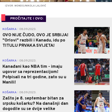
IZVOR: MONDO/NIKOLA LALOVIĆ
PROČITAJTE I OVO:
1
KOŠARKA
08.09.2023.
|
OVO NIJE ČUDO, OVO JE SRBIJA!
"Orlovi" razbili i Kanadu, idu po
TITULU PRVAKA SVIJETA!
0
KOŠARKA
08.09.2023.
|
Kanađani kao NBA tim - imaju
ugovor sa reprezentacijom!
Potpisali na tri godine, zato su u
Manili!
0
KOŠARKA
08.09.2023.
|
Zašto je 8. septembar bitan za
srpsku košarku? Na današnji dan
dogodile su se dvije velike