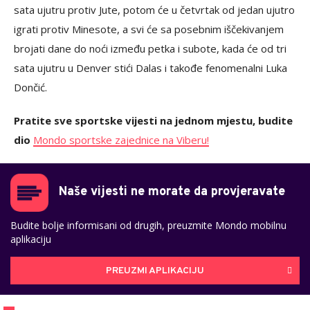
sata ujutru protiv Jute, potom će u četvrtak od jedan ujutro
igrati protiv Minesote, a svi će sa posebnim iščekivanjem
brojati dane do noći između petka i subote, kada će od tri
sata ujutru u Denver stići Dalas i takođe fenomenalni Luka
Dončić.
Pratite sve sportske vijesti na jednom mjestu, budite
dio
Mondo sportske zajednice na Viberu!
Naše vijesti ne morate da provjeravate
Budite bolje informisani od drugih, preuzmite Mondo mobilnu
aplikaciju
PREUZMI APLIKACIJU