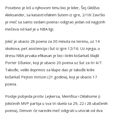
Posebno je loš u njihovom timu bio je lider, Šej Gildžus
Aleksander, sa katastrofalnim šutem iz igre, 2/16! Završio
je meč sa samo sedam poena i odigrao jedan od najgorih
mečeva od kad je u NBA ligi.
Jokić je ubacio 28 poena za 30 minuta na terenu, uz 14
skokova, pet asistencija i šut iz igre 12/16. Uz njega, u
dresu NBA prvaka efikasan je bio i krilni košarkaš Majkl
Porter Džunior, koji je ubacio 20 poena uz šut za tri 4/7.
Takođe, veliki doprinos sa klupe dao je takođe krilni
košarkaš Pejton Votson (21 godina), koji je ubacio 17
poena.
Poslije pobjeda protiv Lejkersa, Memfisa i Oklahome (i
Jokićevih MVP partija u sva tri duela sa 29, 22 i 28 ubačenih
poena), Denver će naredni meč odigrati u utorak od dva