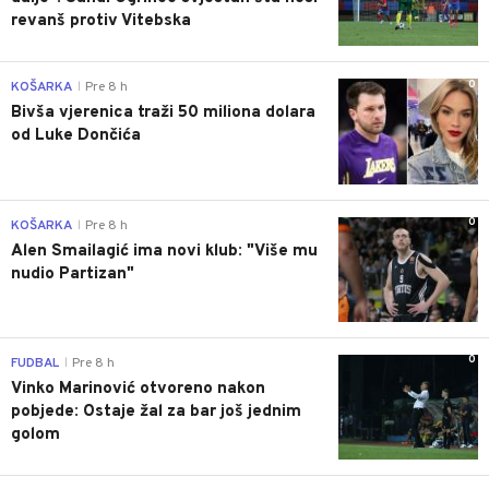
revanš protiv Vitebska
0
KOŠARKA
Pre 8 h
|
Bivša vjerenica traži 50 miliona dolara
od Luke Dončića
0
KOŠARKA
Pre 8 h
|
Alen Smailagić ima novi klub: "Više mu
nudio Partizan"
0
FUDBAL
Pre 8 h
|
Vinko Marinović otvoreno nakon
pobjede: Ostaje žal za bar još jednim
golom