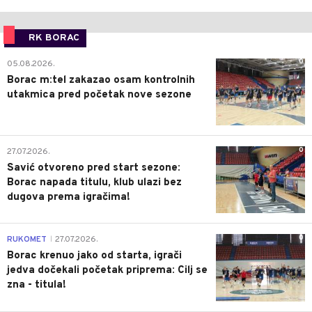
RK BORAC
0
05.08.2026.
Borac m:tel zakazao osam kontrolnih
utakmica pred početak nove sezone
0
27.07.2026.
Savić otvoreno pred start sezone:
Borac napada titulu, klub ulazi bez
dugova prema igračima!
0
RUKOMET
27.07.2026.
|
Borac krenuo jako od starta, igrači
jedva dočekali početak priprema: Cilj se
zna - titula!