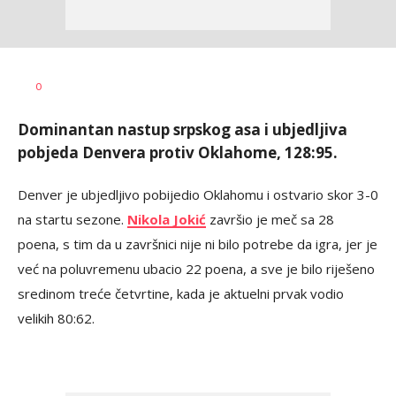
Dragan
AUTOR
0
Šutvić
Dominantan nastup srpskog asa i ubjedljiva
pobjeda Denvera protiv Oklahome, 128:95.
Denver je ubjedljivo pobijedio Oklahomu i ostvario skor 3-0
na startu sezone.
Nikola Jokić
završio je meč sa 28
poena, s tim da u završnici nije ni bilo potrebe da igra, jer je
već na poluvremenu ubacio 22 poena, a sve je bilo riješeno
sredinom treće četvrtine, kada je aktuelni prvak vodio
velikih 80:62.