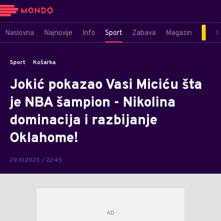
Naslovna
Najnovije
Info
Sport
Zabava
Magazin
M
Sport
Košarka
Jokić pokazao Vasi Miciću šta
je NBA šampion - Nikolina
dominacija i razbijanje
Oklahome!
29.10.2023. / 22:45