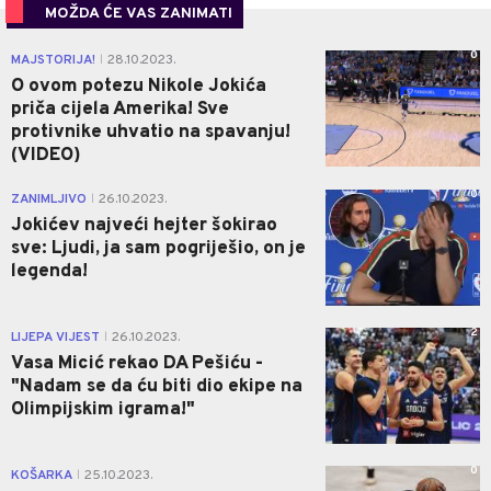
MOŽDA ĆE VAS ZANIMATI
0
MAJSTORIJA!
28.10.2023.
|
O ovom potezu Nikole Jokića
priča cijela Amerika! Sve
protivnike uhvatio na spavanju!
(VIDEO)
0
ZANIMLJIVO
26.10.2023.
|
Jokićev najveći hejter šokirao
sve: Ljudi, ja sam pogriješio, on je
legenda!
2
LIJEPA VIJEST
26.10.2023.
|
Vasa Micić rekao DA Pešiću -
"Nadam se da ću biti dio ekipe na
Olimpijskim igrama!"
0
KOŠARKA
25.10.2023.
|