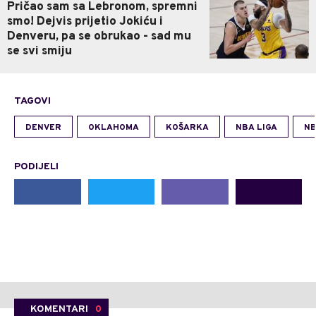
Pričao sam sa Lebronom, spremni
smo! Dejvis prijetio Jokiću i
Denveru, pa se obrukao - sad mu
se svi smiju
TAGOVI
DENVER
OKLAHOMA
KOŠARKA
NBA LIGA
N
PODIJELI
KOMENTARI
0