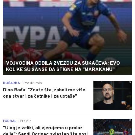
VOJVODINA ODBILA ZVEZDU ZA SUKAČEVA: EVO
KOLIKE SU ŠANSE DA STIGNE NA "MARAKANU"
0
KOŠARKA
Pre 46 min
|
Dino Rađa: "Znate šta, zaboli me više
ona stvar i za četnike i za ustaše"
0
FUDBAL
Pre 8 h
|
"Ulog je veliki, ali vjerujemo u prolaz
dalje": Sandi Ogrinec svjestan šta nosi