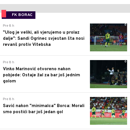
FK BORAC
0
Pre 8 h
"Ulog je veliki, ali vjerujemo u prolaz
dalje": Sandi Ogrinec svjestan šta nosi
revanš protiv Vitebska
0
Pre 8 h
Vinko Marinović otvoreno nakon
pobjede: Ostaje žal za bar još jednim
golom
0
Pre 8 h
Savić nakon "minimalca" Borca: Morali
smo postići bar još jedan gol