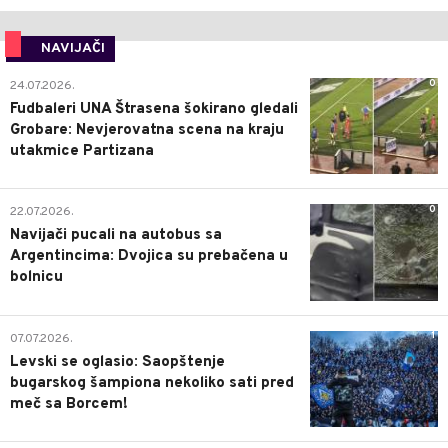
NAVIJAČI
0
24.07.2026.
Fudbaleri UNA Štrasena šokirano gledali
Grobare: Nevjerovatna scena na kraju
utakmice Partizana
0
22.07.2026.
Navijači pucali na autobus sa
Argentincima: Dvojica su prebačena u
bolnicu
1
07.07.2026.
Levski se oglasio: Saopštenje
bugarskog šampiona nekoliko sati pred
meč sa Borcem!