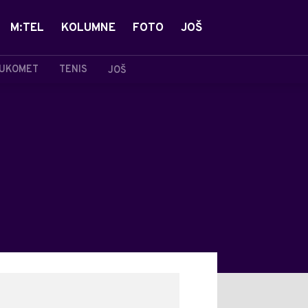
M:TEL
KOLUMNE
FOTO
JOŠ
UKOMET
TENIS
JOŠ