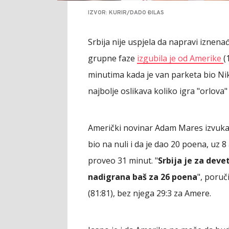
IZVOR: KURIR/DADO ĐILAS
Srbija nije uspjela da napravi iznen
grupne faze
izgubila je od Amerike
(
minutima kada je van parketa bio Niko
najbolje oslikava koliko igra "orlova"
Američki novinar Adam Mares izvukao 
bio na nuli i da je dao 20 poena, uz 8
proveo 31 minut. "
Srbija je za deve
nadigrana baš za 26 poena
", poruč
(81:81), bez njega 29:3 za Amere.