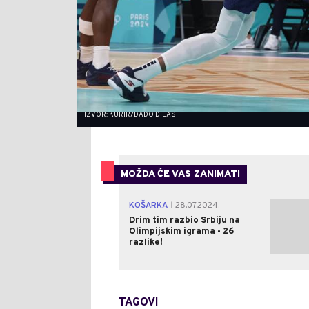
IZVOR: KURIR/DADO ĐILAS
MOŽDA ĆE VAS ZANIMATI
KOŠARKA
28.07.2024.
|
Drim tim razbio Srbiju na
Olimpijskim igrama - 26
razlike!
TAGOVI