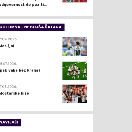
odgovornost do poziti...
KOLUMNA - NEBOJŠA ŠATARA
0
23.07.2026.
Mesi(ja)
2
15.07.2026.
Ipak valja bez kralja?
0
17.05.2026.
Mostarske kiše
NAVIJAČI