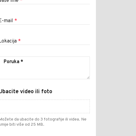
Vaše ime
*
E-mail
*
Lokacija
*
Ubacite video ili foto
Možete da ubacite do 3 fotografije ili videa. Ne
smije biti više od 25 MB.