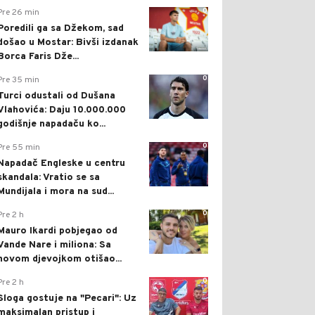
0
Pre 26 min
Poredili ga sa Džekom, sad
došao u Mostar: Bivši izdanak
Borca Faris Dže...
0
Pre 35 min
Turci odustali od Dušana
Vlahovića: Daju 10.000.000
godišnje napadaču ko...
0
Pre 55 min
Napadač Engleske u centru
skandala: Vratio se sa
Mundijala i mora na sud...
0
Pre 2 h
Mauro Ikardi pobjegao od
Vande Nare i miliona: Sa
novom djevojkom otišao...
0
Pre 2 h
Sloga gostuje na "Pecari": Uz
maksimalan pristup i