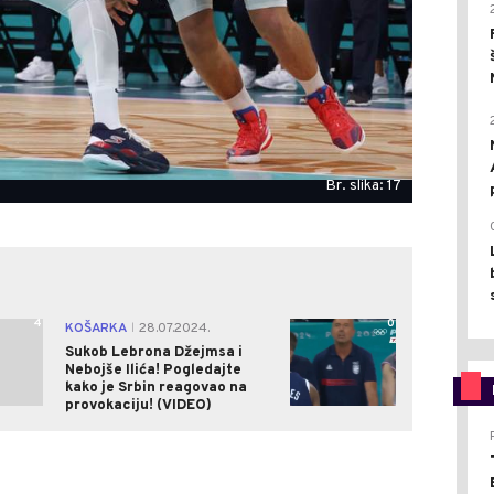
Br. slika: 17
4
0
KOŠARKA
28.07.2024.
|
Sukob Lebrona Džejmsa i
Nebojše Ilića! Pogledajte
kako je Srbin reagovao na
provokaciju! (VIDEO)