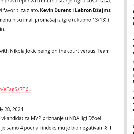
e pravi reper za trenutno stanje i igru košarkaša,
 favoriti za zlato.
Kevin Durent i Lebron Džejms
menu nisu imali promašaj iz igre (ukupno 13/13) i
du.
 with Nikola Jokic being on the court versus Team
com/eEagSs7T6L
ly 28, 2024
otivkandidat za MVP priznanje u NBA ligi Džoel
e samo 4 poena i indeks mu je bio negativan -8. I