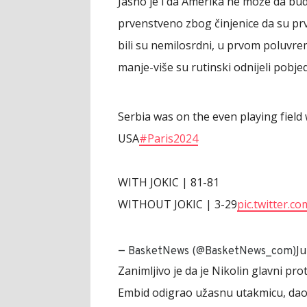
Jasno je i da Amerika ne može da bud
prvenstveno zbog činjenice da su prvi
bili su nemilosrdni, u prvom poluvre
manje-više su rutinski odnijeli pobje
Serbia was on the even playing field
USA
#Paris2024
WITH JOKIC | 81-81
WITHOUT JOKIC | 3-29
pic.twitter.
Ju
— BasketNews (@BasketNews_com)
Zanimljivo je da je Nikolin glavni pr
Embid odigrao užasnu utakmicu, dao j