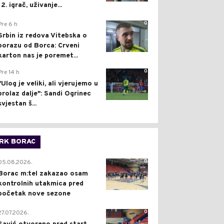
12. igrač, uživanje...
0
Pre 6 h
Srbin iz redova Vitebska o
porazu od Borca: Crveni
karton nas je poremet...
0
Pre 14 h
"Ulog je veliki, ali vjerujemo u
prolaz dalje": Sandi Ogrinec
svjestan š...
RK BORAC
0
05.08.2026.
Borac m:tel zakazao osam
kontrolnih utakmica pred
početak nove sezone
0
27.07.2026.