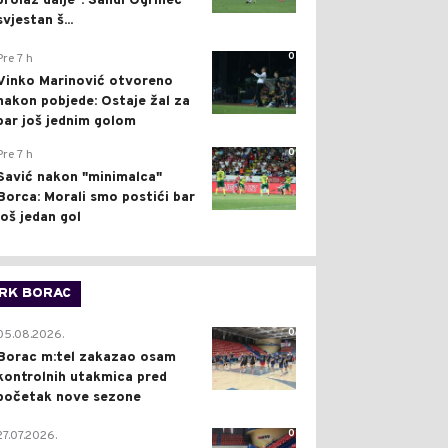
prolaz dalje": Sandi Ogrinec
svjestan š...
0
Pre 7 h
Vinko Marinović otvoreno
nakon pobjede: Ostaje žal za
bar još jednim golom
0
Pre 7 h
Savić nakon "minimalca"
Borca: Morali smo postići bar
još jedan gol
RK BORAC
0
05.08.2026.
Borac m:tel zakazao osam
kontrolnih utakmica pred
početak nove sezone
0
27.07.2026.