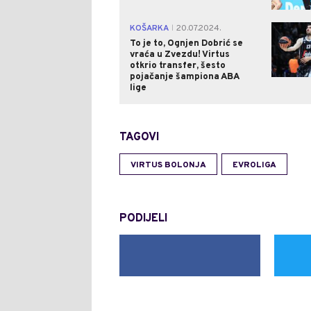
KOŠARKA
20.07.2024.
|
To je to, Ognjen Dobrić se
vraća u Zvezdu! Virtus
otkrio transfer, šesto
pojačanje šampiona ABA
lige
TAGOVI
VIRTUS BOLONJA
EVROLIGA
PODIJELI