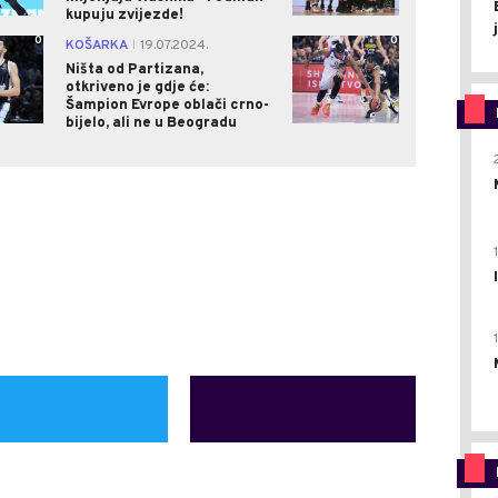
kupuju zvijezde!
0
0
KOŠARKA
19.07.2024.
|
Ništa od Partizana,
otkriveno je gdje će:
Šampion Evrope oblači crno-
bijelo, ali ne u Beogradu