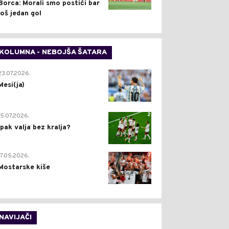
Borca: Morali smo postići bar
još jedan gol
KOLUMNA - NEBOJŠA ŠATARA
0
23.07.2026.
Mesi(ja)
2
15.07.2026.
Ipak valja bez kralja?
0
17.05.2026.
Mostarske kiše
NAVIJAČI