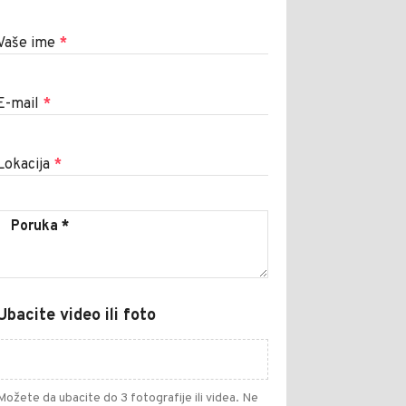
Vaše ime
*
E-mail
*
Lokacija
*
Ubacite video ili foto
Možete da ubacite do 3 fotografije ili videa. Ne