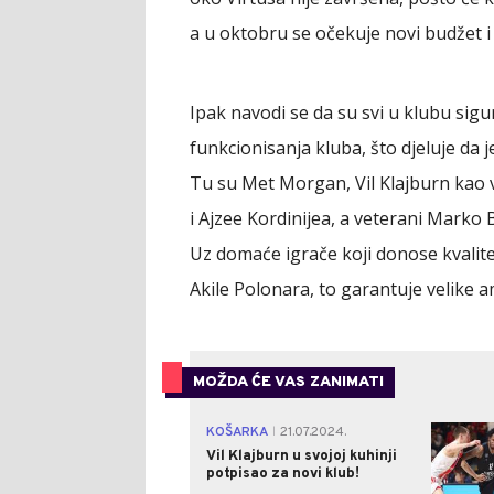
a u oktobru se očekuje novi budžet i
Ipak navodi se da su svi u klubu sig
funkcionisanja kluba, što djeluje da 
Tu su Met Morgan, Vil Klajburn kao ve
i Ajzee Kordinijea, a veterani Marko Be
Uz domaće igrače koji donose kvalite
Akile Polonara, to garantuje velike a
MOŽDA ĆE VAS ZANIMATI
KOŠARKA
21.07.2024.
|
Vil Klajburn u svojoj kuhinji
potpisao za novi klub!