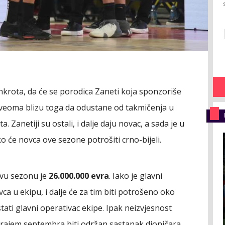
ankrota, da će se porodica Zaneti koja sponzoriše
je veoma blizu toga da odustane od takmičenja u
a. Zanetiji su ostali, i dalje daju novac, a sada je u
ko će novca ove sezone potrošiti crno-bijeli.
ovu sezonu je
26.000.000 evra
. Iako je glavni
 u ekipu, i dalje će za tim biti potrošeno oko
stati glavni operativac ekipe. Ipak neizvjesnost
krajem septembra biti održan sastanak dioničara,