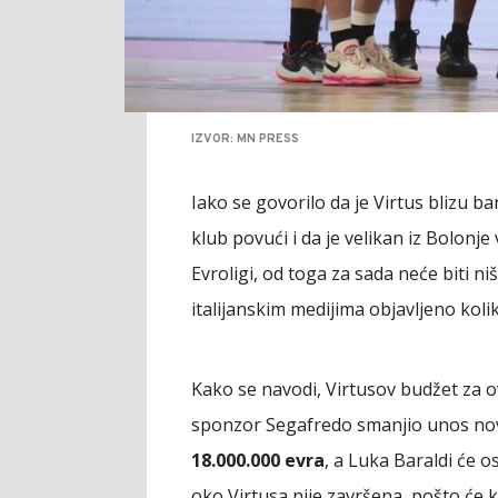
IZVOR: MN PRESS
Iako se govorilo da je Virtus blizu b
klub povući i da je velikan iz Bolon
Evroligi, od toga za sada neće biti ništ
italijanskim medijima objavljeno koli
Kako se navodi, Virtusov budžet za 
sponzor Segafredo smanjio unos novca
18.000.000 evra
, a Luka Baraldi će o
oko Virtusa nije završena, pošto će 