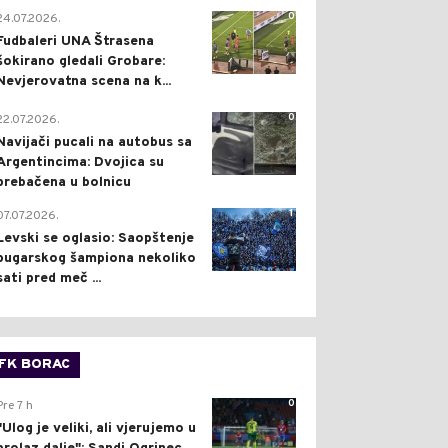
0
24.07.2026.
Fudbaleri UNA Štrasena
šokirano gledali Grobare:
Nevjerovatna scena na k...
0
22.07.2026.
Navijači pucali na autobus sa
Argentincima: Dvojica su
prebačena u bolnicu
1
07.07.2026.
Levski se oglasio: Saopštenje
bugarskog šampiona nekoliko
sati pred meč ...
FK BORAC
0
Pre 7 h
"Ulog je veliki, ali vjerujemo u