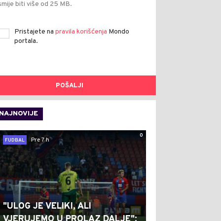
smije biti više od 25 MB.
Pristajete na
pravila korišćenja
Mondo
portala.
POŠALJI
NAJNOVIJE
0
Pre 7 h
FUDBAL
"ULOG JE VELIKI, ALI
VJERUJEMO U PROLAZ DALJE":