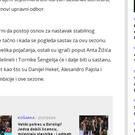
 novi upravni odbor.
urni da postoji osnov za nastavak stabilnog
je tačno i kada se pogleda sastav za ovu sezonu.
lika pojačanja, ostali su igrači poput Anta Žižića
lineli i Tornike Šengelija će i dalje biti u sastavu,
t kao što su Danijel Heket, Alesandro Pajola i
mbicije i ove sezone.
0
0
KOŠARKA
21.07.2024.
|
Veliki potres u Evroligi!
Jedva dobili licencu,
mijenjaju vlasnika - i odmah