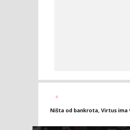
Bojan
AUTOR
0
Jakovljević
Ništa od bankrota, Virtus ima v