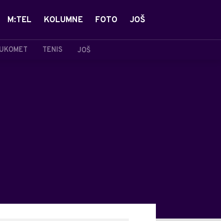
M:TEL
KOLUMNE
FOTO
JOŠ
UKOMET
TENIS
JOŠ