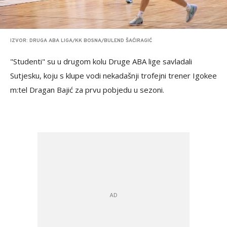
IZVOR: DRUGA ABA LIGA/KK BOSNA/BULEND ŠAĆIRAGIĆ
"Studenti" su u drugom kolu Druge ABA lige savladali
Sutjesku, koju s klupe vodi nekadašnji trofejni trener Igokee
m:tel Dragan Bajić za prvu pobjedu u sezoni.