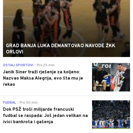
GRAD BANJA LUKA DEMANTOVAO NAVODE ŽKK
ORLOVI
0
OSTALI SPORTOVI
Pre 25 min
|
Janik Siner traži rješenje za koljeno:
Nazvao Maksa Alegrija, evo šta mu je
rekao
0
FUDBAL
Pre 50 min
|
Dok PSŽ troši milijarde francuski
fudbal se raspada: Još jedan velikan na
ivici bankrota i gašenja