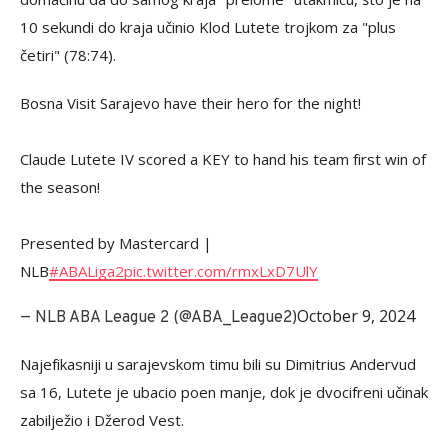
10 sekundi do kraja učinio Klod Lutete trojkom za "plus
četiri" (78:74).
Bosna Visit Sarajevo have their hero for the night!
Claude Lutete IV scored a KEY to hand his team first win of
the season!
Presented by Mastercard |
NLB
#ABALiga2
pic.twitter.com/rmxLxD7UlY
October 9, 2024
— NLB ABA League 2 (@ABA_League2)
Najefikasniji u sarajevskom timu bili su Dimitrius Andervud
sa 16, Lutete je ubacio poen manje, dok je dvocifreni učinak
zabilježio i Džerod Vest.