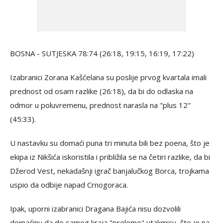
BOSNA - SUTJESKA 78:74 (26:18, 19:15, 16:19, 17:22)
Izabranici Zorana Kašćelana su poslije prvog kvartala imali
prednost od osam razlike (26:18), da bi do odlaska na
odmor u poluvremenu, prednost narasla na "plus 12"
(45:33).
U nastavku su domaći puna tri minuta bili bez poena, što je
ekipa iz Nikšića iskoristila i približila se na četiri razlike, da bi
Džerod Vest, nekadašnji igrač banjalučkog Borca, trojkama
uspio da odbije napad Crnogoraca.
Ipak, uporni izabranici Dragana Bajića nisu dozvolili
domaćinu da do samog kraja "prelome" utakmicu, što je na