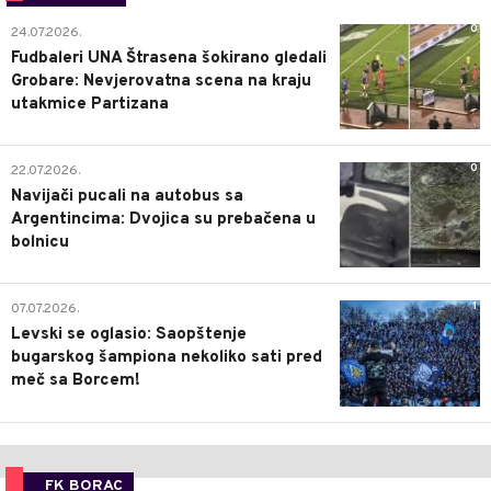
0
24.07.2026.
Fudbaleri UNA Štrasena šokirano gledali
Grobare: Nevjerovatna scena na kraju
utakmice Partizana
0
22.07.2026.
Navijači pucali na autobus sa
Argentincima: Dvojica su prebačena u
bolnicu
1
07.07.2026.
Levski se oglasio: Saopštenje
bugarskog šampiona nekoliko sati pred
meč sa Borcem!
FK BORAC