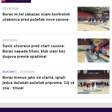
0
05.08.2026.
Borac m:tel zakazao osam kontrolnih
utakmica pred početak nove sezone
0
27.07.2026.
Savić otvoreno pred start sezone:
Borac napada titulu, klub ulazi bez
dugova prema igračima!
0
RUKOMET
27.07.2026.
|
Borac krenuo jako od starta, igrači
jedva dočekali početak priprema: Cilj se
zna - titula!