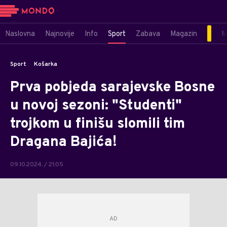
Naslovna
Najnovije
Info
Sport
Zabava
Magazin
M
Sport
Košarka
Prva pobjeda sarajevske Bosne
u novoj sezoni: "Studenti"
trojkom u finišu slomili tim
Dragana Bajića!
09.10.2024. / 21:05