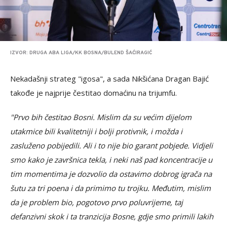
IZVOR: DRUGA ABA LIGA/KK BOSNA/BULEND ŠAĆIRAGIĆ
Nekadašnji strateg "igosa", a sada Nikšićana Dragan Bajić
takođe je najprije čestitao domaćinu na trijumfu.
"Prvo bih čestitao Bosni. Mislim da su većim dijelom
utakmice bili kvalitetniji i bolji protivnik, i možda i
zasluženo pobijedili. Ali i to nije bio garant pobjede. Vidjeli
smo kako je završnica tekla, i neki naš pad koncentracije u
tim momentima je dozvolio da ostavimo dobrog igrača na
šutu za tri poena i da primimo tu trojku. Međutim, mislim
da je problem bio, pogotovo prvo poluvrijeme, taj
defanzivni skok i ta tranzicija Bosne, gdje smo primili lakih