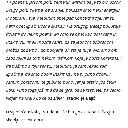
14 poena u prvom poluvremenu. Mislim da je to bio uzrok.
Drugo poluvrijeme, otvaranje, pokazali smo neku energiju
u odbrani i sve, međutim opet pad koncentracije. Jer su
nam opet igrači Bosne skakali, i iz drugog, trećeg pokušaja
dolazili do nekih poena. Mi smo se opet kao tim vratili u
utakmicu. Imali možda šansu da sa jednom odbranom
možda dođemo i do pobjede, ali šta je tu je. Moramo biti
zadovoljni sa tom nekom razlikom koja je dosta korektna, i
da tražimo svoju šansu. Međutim, ja sam rekao sad
igračima, da smo dobili utakmicu, ne bi puno dobili. I
samim porazom, ne gubimo puno, jer je ostalo još četiri
kola. Puno toga još ima da se igra, da se rasplete, pa ćemo
vidjeti na kraju ko će da slavi",
istakao je Bajić.
U sljedećem kolu, "studenti" će biti gosti Rabotničkog u
Skoplju 23. oktobra.