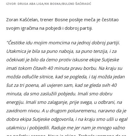
IZVOR: DRUGA ABA LIGA/KK BOSNA/BULEND ŠAĆIRAGIĆ
Zoran Kašćelan, trener Bosne poslije meča je čestitao
svojim igračima na pobjedi i dobroj partiji.
"Čestitke idu mojim momcima na jednoj dobroj partiji.
Utakmica je bila sa puno naboja, sa puno tenzija, i za
očekivati je bilo da ćemo protiv iskusne ekipe Sutjeske
imati tokom čitavih 40 minuta pravu borbu. Na kraju su
možda odlučile sitnice, kad se pogleda, i taj možda jedan
šut za tri poena, ali uvjeren sam, kad se gleda svih 40
minuta, da smo zaslužili pobjedu. Imali smo dobru
energiju. Imali smo zalaganje, prije svega, u odbrani, na
zavidnom nivou. A u drugom poluvremenu, naravno da je
dobra ekipa Sutjeske odgovorila, i na kraju smo ušli u egal
utakmicu i pobijedili. Raduje me jer nam je mnogo važno
na početku sezone. Nova je ekipa. Trebaće vremena da se,