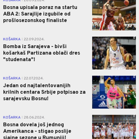
KOŠARKA
26.09.2024.
|
Bosna upisala poraz na startu
ABA 2: Sarajlije izgubile od
prošlosezonskog finaliste
0
KOŠARKA
22.09.2024.
|
Bomba iz Sarajeva - bivši
košarkaš Partizana oblači dres
"studenata"!
0
KOŠARKA
22.07.2024.
|
Jedan od najtalentovanijih
krilnih centara Srbije potpisao za
sarajevsku Bosnu!
0
KOŠARKA
28.06.2024.
|
Bosna dovela još jednog
Amerikanca - stigao poslije
sjajne sezone u Rumuniji!