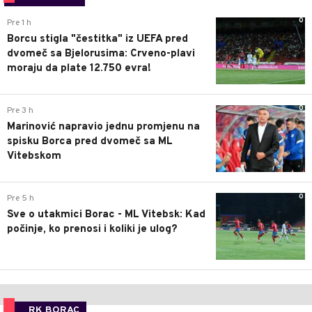
0
Pre 1 h
Borcu stigla "čestitka" iz UEFA pred
dvomeč sa Bjelorusima: Crveno-plavi
moraju da plate 12.750 evra!
0
Pre 3 h
Marinović napravio jednu promjenu na
spisku Borca pred dvomeč sa ML
Vitebskom
0
Pre 5 h
Sve o utakmici Borac - ML Vitebsk: Kad
počinje, ko prenosi i koliki je ulog?
RK BORAC