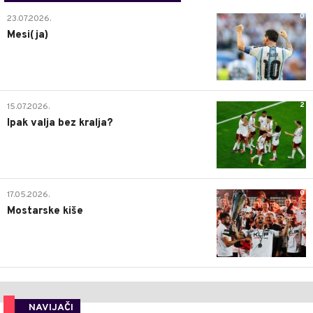
0
23.07.2026.
Mesi(ja)
2
15.07.2026.
Ipak valja bez kralja?
0
17.05.2026.
Mostarske kiše
NAVIJAČI