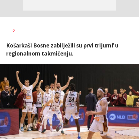
Nebojša
AUTOR
0
Šatara
Košarkaši Bosne zabilježili su prvi trijumf u
regionalnom takmičenju.