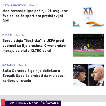
0
OSTALI SPORTOVI
Pre 1 h
|
Mediteranske igre počinju 21. avgusta:
Evo koliko će sportista predstavljati
BiH!
0
FUDBAL
Pre 1 h
|
Borcu stigla "čestitka" iz UEFA pred
dvomeč sa Bjelorusima: Crveno-plavi
moraju da plate 12.750 evra!
0
KOŠARKA
Pre 1 h
|
Saša Obradović ga nije dočekao u
Zvezdi: Sada će probati da mu spasi
karijeru u Izraelu
KOLUMNA - NEBOJŠA ŠATARA