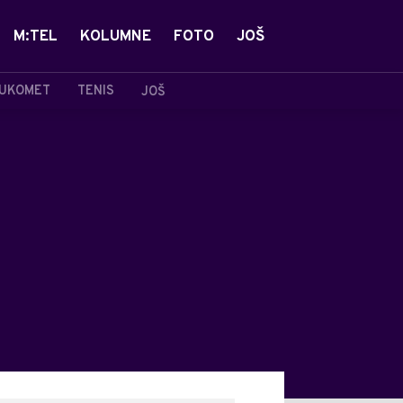
M:TEL
KOLUMNE
FOTO
JOŠ
UKOMET
TENIS
JOŠ