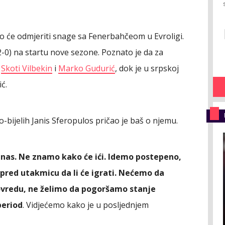
o će odmjeriti snage sa Fenerbahčeom u Evroligi.
-0) na startu nove sezone. Poznato je da za
i
Skoti Vilbekin
i
Marko Gudurić
, dok je u srpskoj
ć.
-bijelih Janis Sferopulos pričao je baš o njemu.
anas. Ne znamo kako će ići. Idemo postepeno,
pred utakmicu da li će igrati. Nećemo da
vredu, ne želimo da pogoršamo stanje
period
. Vidjećemo kako je u posljednjem