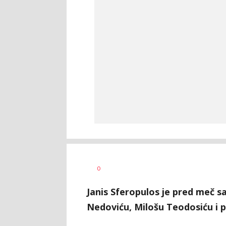
Dragan
AUTOR
0
Šutvić
Janis Sferopulos je pred meč 
Nedoviću, Milošu Teodosiću i p