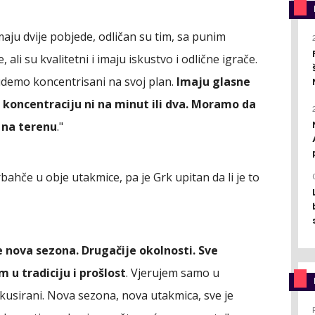
maju dvije pobjede, odličan su tim, sa punim
li su kvalitetni i imaju iskustvo i odlične igrače.
emo koncentrisani na svoj plan.
Imaju glasne
koncentraciju ni na minut ili dva. Moramo da
 na terenu
."
ahče u obje utakmice, pa je Grk upitan da li je to
je nova sezona. Drugačije okolnosti. Sve
 u tradiciju i prošlost
. Vjerujem samo u
usirani. Nova sezona, nova utakmica, sve je