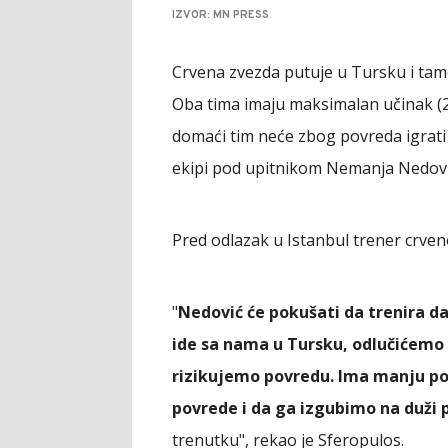
IZVOR: MN PRESS
Crvena zvezda putuje u Tursku i tam
Oba tima imaju maksimalan učinak (2
domaći tim neće zbog povreda igrat
ekipi pod upitnikom Nemanja Nedovi
Pred odlazak u Istanbul trener crveno
"
Nedović će pokušati da trenira d
ide sa nama u Tursku, odlučićemo 
rizikujemo povredu. Ima manju po
povrede i da ga izgubimo na duži 
trenutku", rekao je Sferopulos.