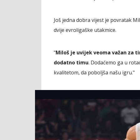
Još jedna dobra vijest je povratak M
dvije evroligaške utakmice.
"
Miloš je uvijek veoma važan za ti
dodatno timu
. Dodaćemo ga u rotac
kvalitetom, da poboljša našu igru."