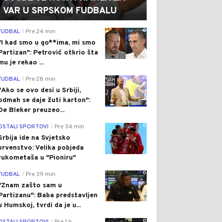
VAR U SRPSKOM FUDBALU
0
FUDBAL
Pre 24 min
|
"I kad smo u go**ima, mi smo
Partizan": Petrović otkrio šta
mu je rekao ...
0
FUDBAL
Pre 28 min
|
"Ako se ovo desi u Srbiji,
odmah se daje žuti karton":
De Bleker preuzeo...
0
OSTALI SPORTOVI
Pre 34 min
|
Srbija ide na Svjetsko
prvenstvo: Velika pobjeda
rukometaša u "Pioniru"
0
FUDBAL
Pre 39 min
|
"Znam zašto sam u
Partizanu": Baba predstavljen
u Humskoj, tvrdi da je u...
0
|