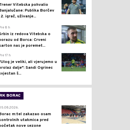
Trener Vitebska pohvalio
Banjalučane: Publika Borčev
12. igrač, uživanje...
0
Pre 8 h
Srbin iz redova Vitebska o
porazu od Borca: Crveni
karton nas je poremet...
0
Pre 17 h
"Ulog je veliki, ali vjerujemo u
prolaz dalje": Sandi Ogrinec
svjestan š...
RK BORAC
0
05.08.2026.
Borac m:tel zakazao osam
kontrolnih utakmica pred
početak nove sezone