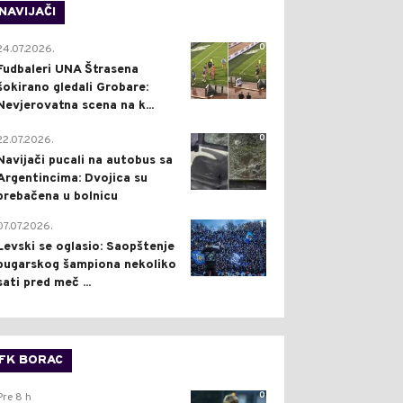
NAVIJAČI
0
24.07.2026.
Fudbaleri UNA Štrasena
šokirano gledali Grobare:
Nevjerovatna scena na k...
0
22.07.2026.
Navijači pucali na autobus sa
Argentincima: Dvojica su
prebačena u bolnicu
1
07.07.2026.
Levski se oglasio: Saopštenje
bugarskog šampiona nekoliko
sati pred meč ...
FK BORAC
0
Pre 8 h