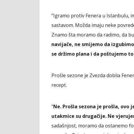
"Igramo protiv Fenera u Istanbulu, i
sastavom. Možda imaju neke povrede, a
Znamo šta moramo da radimo, da bud
navijače, ne smijemo da izgubimo 
se držimo plana i da poštujemo to
Prošle sezone je Zvezda dobila Fenerb
recept.
"
Ne. Prošla sezona je prošla, ovo 
utakmice su drugačije. Ne vjerujem
sadašnjost, moramo da ostanemo fok