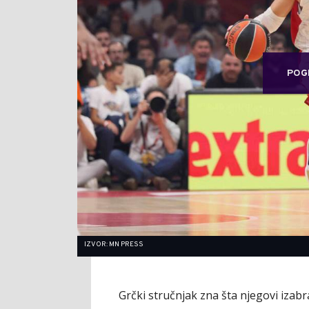
POG
IZVOR: MN PRESS
Grčki stručnjak zna šta njegovi izabr