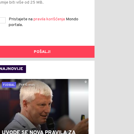
smije biti više od 25 MB.
Pristajete na
pravila korišćenja
Mondo
portala.
POŠALJI
NAJNOVIJE
0
Pre 6 min
FUDBAL
UVODE SE NOVA PRAVILA ZA