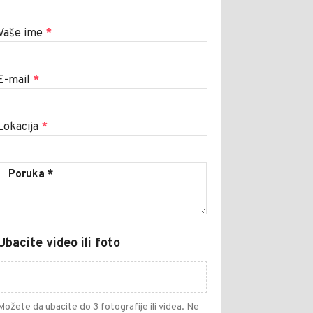
Vaše ime
*
E-mail
*
Lokacija
*
Ubacite video ili foto
Možete da ubacite do 3 fotografije ili videa. Ne