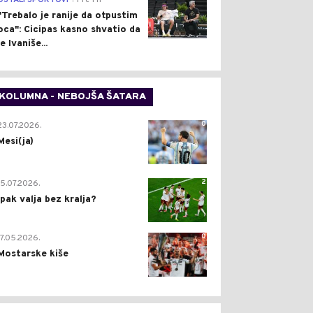
OSTALI SPORTOVI
Pre 1 h
"Trebalo je ranije da otpustim
oca": Cicipas kasno shvatio da
je Ivaniše...
KOLUMNA - NEBOJŠA ŠATARA
0
23.07.2026.
Mesi(ja)
2
15.07.2026.
Ipak valja bez kralja?
0
17.05.2026.
Mostarske kiše