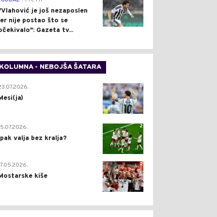
FUDBAL
Pre 1 h
"Vlahović je još nezaposlen
jer nije postao što se
očekivalo": Gazeta tv...
KOLUMNA - NEBOJŠA ŠATARA
0
23.07.2026.
Mesi(ja)
2
15.07.2026.
Ipak valja bez kralja?
0
17.05.2026.
Mostarske kiše