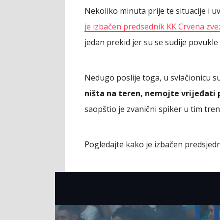
Nekoliko minuta prije te situacije i
je izbačen predsednik KK Crvena zvez
jedan prekid jer su se sudije povukle 
Nedugo poslije toga, u svlačionicu su 
ništa na teren, nemojte vrijeđati p
saopštio je zvanični spiker u tim tre
Pogledajte kako je izbačen predsjedn