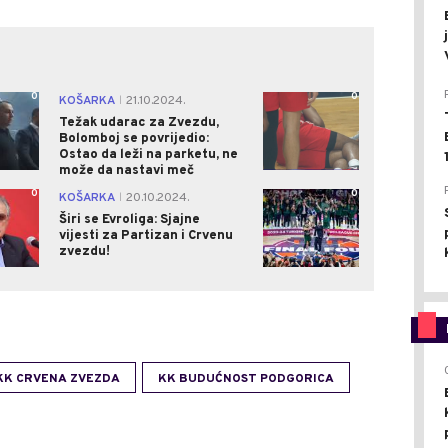
0
0
KOŠARKA
21.10.2024.
|
Težak udarac za Zvezdu,
Bolomboj se povrijedio:
Ostao da leži na parketu, ne
može da nastavi meč
0
0
KOŠARKA
20.10.2024.
|
Širi se Evroliga: Sjajne
vijesti za Partizan i Crvenu
zvezdu!
KK CRVENA ZVEZDA
KK BUDUĆNOST PODGORICA