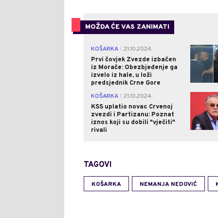
MOŽDA ĆE VAS ZANIMATI
KOŠARKA
21.10.2024.
|
Prvi čovjek Zvezde izbačen
iz Morače: Obezbjeđenje ga
izvelo iz hale, u loži
predsjednik Crne Gore
KOŠARKA
21.10.2024.
|
KSS uplatio novac Crvenoj
zvezdi i Partizanu: Poznat
iznos koji su dobili "vječiti"
rivali
TAGOVI
KOŠARKA
NEMANJA NEDOVIĆ