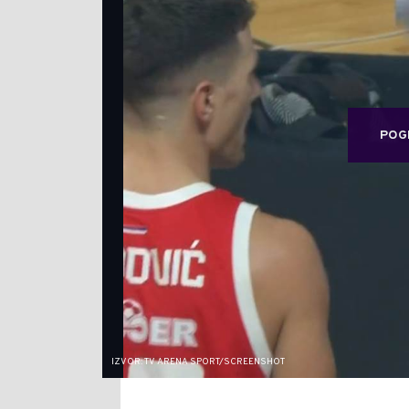
POG
IZVOR: TV ARENA SPORT/SCREENSHOT