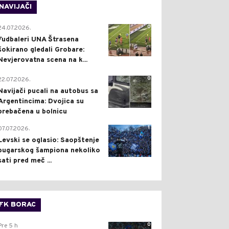
NAVIJAČI
0
24.07.2026.
Fudbaleri UNA Štrasena
šokirano gledali Grobare:
Nevjerovatna scena na k...
0
22.07.2026.
Navijači pucali na autobus sa
Argentincima: Dvojica su
prebačena u bolnicu
1
07.07.2026.
Levski se oglasio: Saopštenje
bugarskog šampiona nekoliko
sati pred meč ...
FK BORAC
0
Pre 5 h