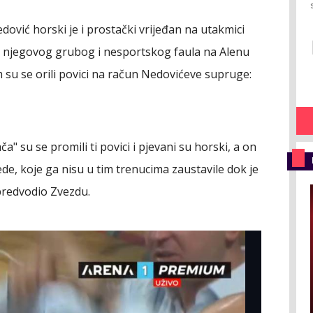
vić horski je i prostački vrijeđan na utakmici
n njegovog grubog i nesportskog faula na Alenu
su se orili povici na račun Nedovićeve supruge:
" su se promili ti povici i pjevani su horski, a on
de, koje ga nisu u tim trenucima zaustavile dok je
predvodio Zvezdu.