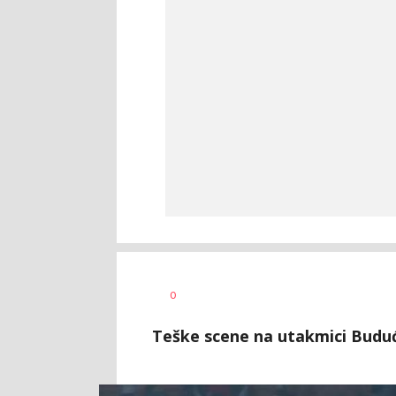
0
Teške scene na utakmici Buduć