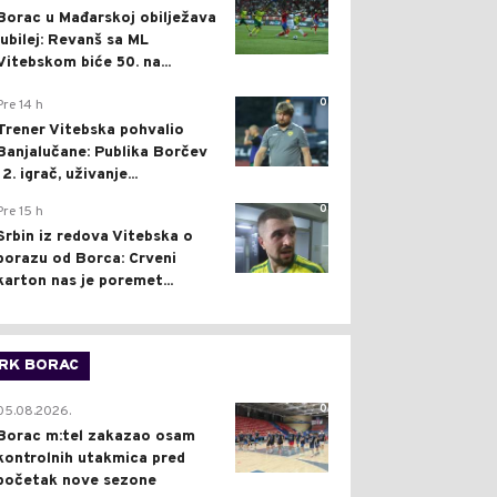
Borac u Mađarskoj obilježava
jubilej: Revanš sa ML
Vitebskom biće 50. na...
0
Pre 14 h
Trener Vitebska pohvalio
Banjalučane: Publika Borčev
12. igrač, uživanje...
0
Pre 15 h
Srbin iz redova Vitebska o
porazu od Borca: Crveni
karton nas je poremet...
RK BORAC
0
05.08.2026.
Borac m:tel zakazao osam
kontrolnih utakmica pred
početak nove sezone