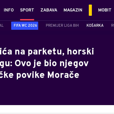
INFO
SPORT
ZABAVA
MAGAZIN
MOBIT
AL
FIFA WC 2026
PREMIJER LIGA BIH
KOŠARKA
R
ića na parketu, horski
gu: Ovo je bio njegov
čke povike Morače