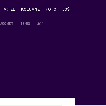
M:TEL
KOLUMNE
FOTO
JOŠ
UKOMET
TENIS
JOŠ