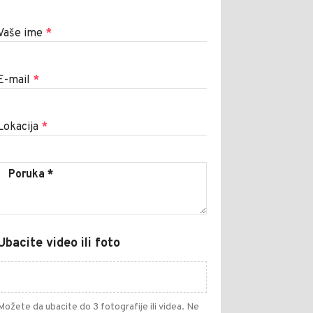
Vaše ime
*
E-mail
*
Lokacija
*
Ubacite video ili foto
Možete da ubacite do 3 fotografije ili videa. Ne