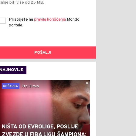
smije biti više od 25 MB.
Pristajete na
pravila korišćenja
Mondo
portala.
POŠALJI
NAJNOVIJE
0
Pre 13 min
KOŠARKA
NIŠTA OD EVROLIGE, POSLIJE
ZVEZDE U FIBA LIGU ŠAMPIONA: