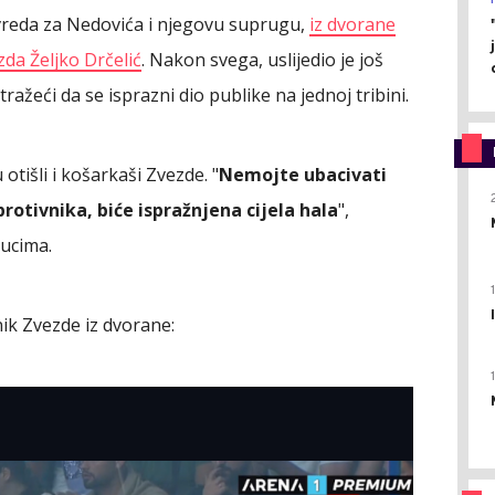
 uvreda za Nedovića i njegovu suprugu,
iz dvorane
da Željko Drčelić
. Nakon svega, uslijedio je još
tražeći da se isprazni dio publike na jednoj tribini.
otišli i košarkaši Zvezde. "
Nemojte ubacivati
rotivnika, biće ispražnjena cijela hala
",
nucima.
ik Zvezde iz dvorane: