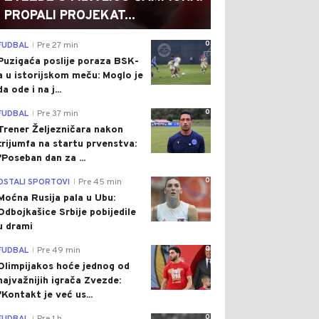
PROPALI PROJEKAT...
0
FUDBAL
Pre 27 min
|
Puzigaća poslije poraza BSK-
a u istorijskom meču: Moglo je
da ode i na j...
0
FUDBAL
Pre 37 min
|
Trener Željezničara nakon
trijumfa na startu prvenstva:
"Poseban dan za ...
0
OSTALI SPORTOVI
Pre 45 min
|
Moćna Rusija pala u Ubu:
Odbojkašice Srbije pobijedile
u drami
0
FUDBAL
Pre 49 min
|
Olimpijakos hoće jednog od
najvažnijih igrača Zvezde:
"Kontakt je već us...
0
|