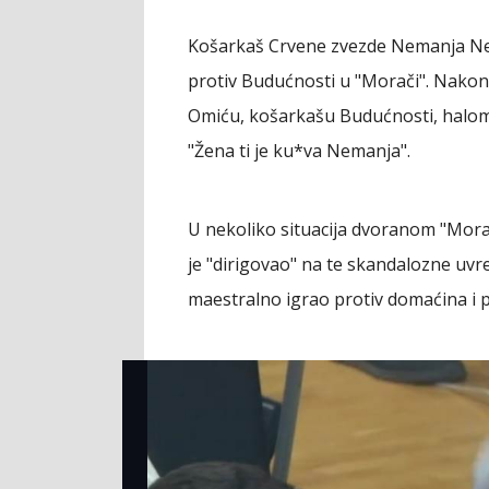
Košarkaš Crvene zvezde Nemanja Nedo
protiv Budućnosti u "Morači". Nako
Omiću, košarkašu Budućnosti, halom 
"Žena ti je ku*va Nemanja".
U nekoliko situacija dvoranom "Morača
je "dirigovao" na te skandalozne uvre
maestralno igrao protiv domaćina i 