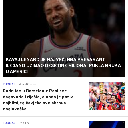
KAVAJ LENARD JE NAJVEĆI NBA PREVARANT:
ILEGANO UZIMAO DESETINE MILIONA, PUKLA BRUKA
U AMERICI
0
FUDBAL
Pre 40 min
|
Rodri ide u Barselonu: Real sve
dogovorio i riješio, a onda je poziv
najbitnijeg čovjeka sve obrnuo
naglavačke
0
FUDBAL
Pre 1 h
|