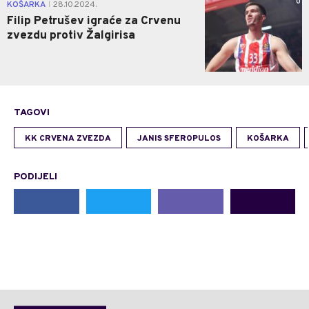
0
KOŠARKA
28.10.2024.
|
Filip Petrušev igraće za Crvenu
zvezdu protiv Žalgirisa
TAGOVI
KK CRVENA ZVEZDA
JANIS SFEROPULOS
KOŠARKA
PODIJELI