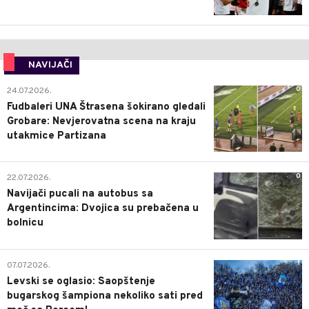
NAVIJAČI
0
24.07.2026.
Fudbaleri UNA Štrasena šokirano gledali
Grobare: Nevjerovatna scena na kraju
utakmice Partizana
0
22.07.2026.
Navijači pucali na autobus sa
Argentincima: Dvojica su prebačena u
bolnicu
1
07.07.2026.
Levski se oglasio: Saopštenje
bugarskog šampiona nekoliko sati pred