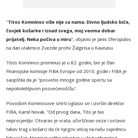
"
Titos Komninos više nije sa nama. Divno ljudsko biće,
čovjek košarke i iznad svega, moj veoma dobar
prijatelj. Neka počiva u miru
", objavio je Janis Sferopulos
na dan utakmice Zvezde protiv Žalgirisa u Kaunasu.
Titos Komninos preminuo je u 82. godini, bio je član
Finansijske komisije FIBA Evrope od 2010. godin i FIBA je
saopštila da je "posvetio mnoge godine sportu sa
nepokolebljivom posvećenošćšu".
Povodom Kominosove smrti oglasio se i izvršni direktor
FIBA, Kamil Novak. "Od prvog dana, Tito je bio
neprocjenljiv. Otvarao je vrata, učvršćivao veze i ostavio
takav trag u košarci da će njegov uticaj na našu zajednicu
biti vječan. Njegovo veliko iskustvo u ulozi vrhunskog