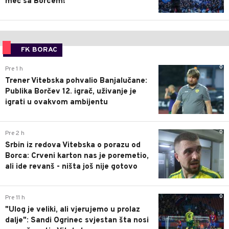
meč sa Borcem!
FK BORAC
0
Pre 1 h
Trener Vitebska pohvalio Banjalučane:
Publika Borčev 12. igrač, uživanje je
igrati u ovakvom ambijentu
0
Pre 2 h
Srbin iz redova Vitebska o porazu od
Borca: Crveni karton nas je poremetio,
ali ide revanš - ništa još nije gotovo
0
Pre 11 h
"Ulog je veliki, ali vjerujemo u prolaz
dalje": Sandi Ogrinec svjestan šta nosi