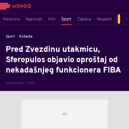
Naslovna
Najnovije
Info
Sport
Zabava
Magazin
M
Sport
Košarka
Pred Zvezdinu utakmicu,
Sferopulos objavio oproštaj od
nekadašnjeg funkcionera FIBA
30.10.2024. / 17:25