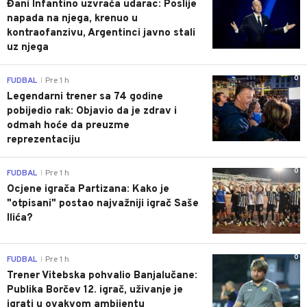
Đani Infantino uzvraća udarac: Poslije
napada na njega, krenuo u
kontraofanzivu, Argentinci javno stali
uz njega
0
FUDBAL
Pre 1 h
|
Legendarni trener sa 74 godine
pobijedio rak: Objavio da je zdrav i
odmah hoće da preuzme
reprezentaciju
0
FUDBAL
Pre 1 h
|
Ocjene igrača Partizana: Kako je
"otpisani" postao najvažniji igrač Saše
Ilića?
0
FUDBAL
Pre 1 h
|
Trener Vitebska pohvalio Banjalučane:
Publika Borčev 12. igrač, uživanje je
igrati u ovakvom ambijentu