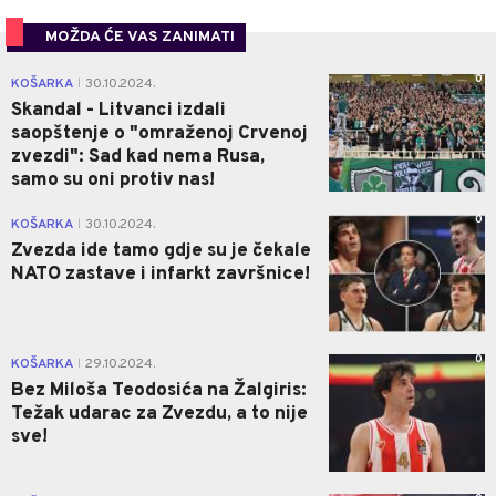
MOŽDA ĆE VAS ZANIMATI
0
KOŠARKA
30.10.2024.
|
Skandal - Litvanci izdali
saopštenje o "omraženoj Crvenoj
zvezdi": Sad kad nema Rusa,
samo su oni protiv nas!
0
KOŠARKA
30.10.2024.
|
Zvezda ide tamo gdje su je čekale
NATO zastave i infarkt završnice!
0
KOŠARKA
29.10.2024.
|
Bez Miloša Teodosića na Žalgiris:
Težak udarac za Zvezdu, a to nije
sve!