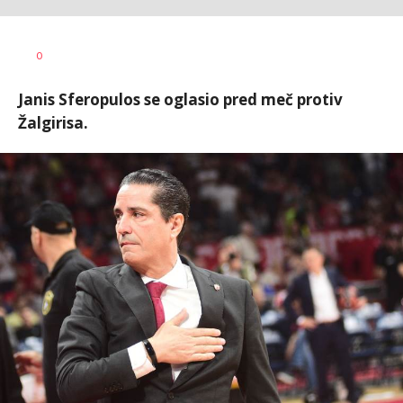
Nebojša
AUTOR
0
Šatara
Janis Sferopulos se oglasio pred meč protiv
Žalgirisa.