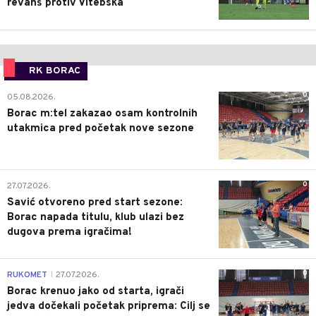
revanš protiv Vitebska
RK BORAC
0
05.08.2026.
Borac m:tel zakazao osam kontrolnih
utakmica pred početak nove sezone
0
27.07.2026.
Savić otvoreno pred start sezone:
Borac napada titulu, klub ulazi bez
dugova prema igračima!
0
RUKOMET
27.07.2026.
|
Borac krenuo jako od starta, igrači
jedva dočekali početak priprema: Cilj se