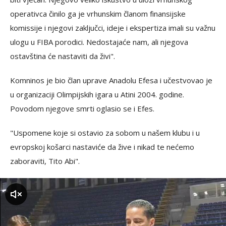
operativca činilo ga je vrhunskim članom finansijske
komissije i njegovi zaključci, ideje i ekspertiza imali su važnu
ulogu u FIBA porodici. Nedostajaće nam, ali njegova
ostavština će nastaviti da živi".
Komninos je bio član uprave Anadolu Efesa i učestvovao je
u organizaciji Olimpijskih igara u Atini 2004. godine.
Povodom njegove smrti oglasio se i Efes.
"Uspomene koje si ostavio za sobom u našem klubu i u
evropskoj košarci nastaviće da žive i nikad te nećemo
zaboraviti, Tito Abi".
zvuk