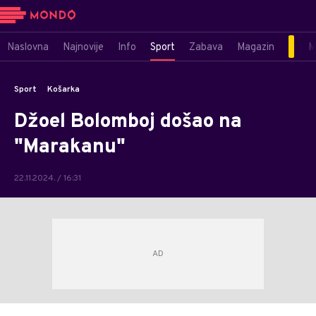
Naslovna
Najnovije
Info
Sport
Zabava
Magazin
M
Sport
Košarka
Džoel Bolomboj došao na
"Marakanu"
22.11.2024. / 16:31