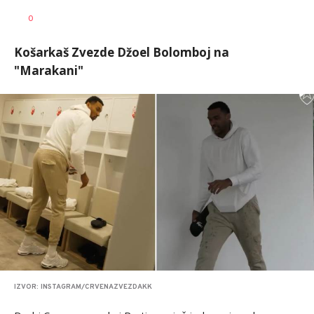
Nebojša
AUTOR
0
Šatara
Košarkaš Zvezde Džoel Bolomboj na
"Marakani"
IZVOR: INSTAGRAM/CRVENAZVEZDAKK