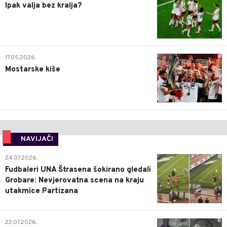
Ipak valja bez kralja?
0
17.05.2026.
Mostarske kiše
NAVIJAČI
0
24.07.2026.
Fudbaleri UNA Štrasena šokirano gledali
Grobare: Nevjerovatna scena na kraju
utakmice Partizana
0
22.07.2026.