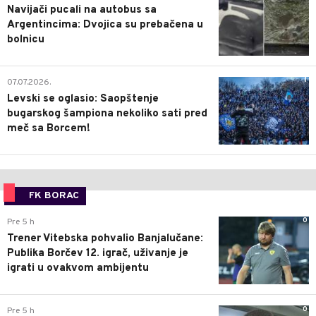
Navijači pucali na autobus sa
Argentincima: Dvojica su prebačena u
bolnicu
1
07.07.2026.
Levski se oglasio: Saopštenje
bugarskog šampiona nekoliko sati pred
meč sa Borcem!
FK BORAC
0
Pre 5 h
Trener Vitebska pohvalio Banjalučane:
Publika Borčev 12. igrač, uživanje je
igrati u ovakvom ambijentu
0
Pre 5 h