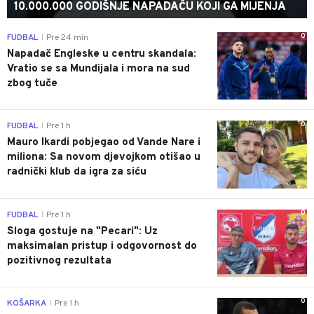
10.000.000 GODIŠNJE NAPADAČU KOJI GA MIJENJA
0
FUDBAL
Pre 24 min
|
Napadač Engleske u centru skandala:
Vratio se sa Mundijala i mora na sud
zbog tuče
0
FUDBAL
Pre 1 h
|
Mauro Ikardi pobjegao od Vande Nare i
miliona: Sa novom djevojkom otišao u
radnički klub da igra za siću
0
FUDBAL
Pre 1 h
|
Sloga gostuje na "Pecari": Uz
maksimalan pristup i odgovornost do
pozitivnog rezultata
0
KOŠARKA
Pre 1 h
|