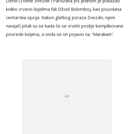
Derbi Crvene zvezde i Partizana još jednom je pokazao
koliko crveno-bijelima fali Džoel Bolomboj, kao pouzdana
centarska opcija. Nakon glatkog poraza Zvezde, njeni
navijači pitali su se kada će se vratiti poslije komplikovane
povrede koljena, a onda se on pojavio na "Marakani".