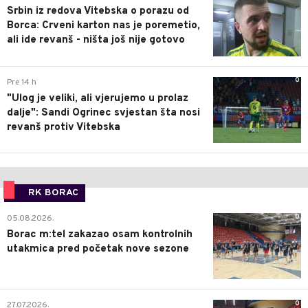
Srbin iz redova Vitebska o porazu od
Borca: Crveni karton nas je poremetio,
ali ide revanš - ništa još nije gotovo
0
Pre 14 h
"Ulog je veliki, ali vjerujemo u prolaz
dalje": Sandi Ogrinec svjestan šta nosi
revanš protiv Vitebska
RK BORAC
0
05.08.2026.
Borac m:tel zakazao osam kontrolnih
utakmica pred početak nove sezone
0
27.07.2026.