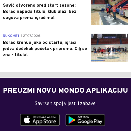
Savić otvoreno pred start sezone:
Borac napada titulu, klub ulazi bez
dugova prema igračima!
0
RUKOMET
27.07.2026.
|
Borac krenuo jako od starta, igrači
jedva dočekali početak priprema: Cilj se
zna - titula!
PREUZMI NOVU MONDO APLIKACIJU
Savršen spoj vijesti i zabave.