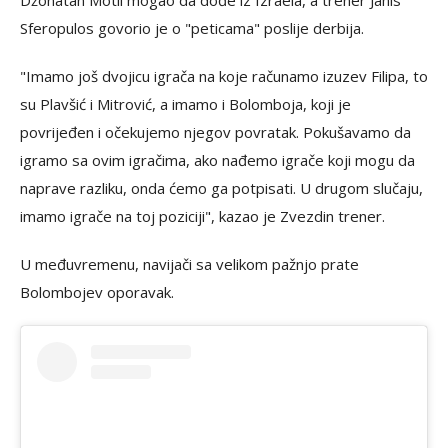
Džonatan Motli mogao da dođe iz Izraela, a trener Janis
Sferopulos govorio je o "peticama" poslije derbija.
"Imamo još dvojicu igrača na koje računamo izuzev Filipa, to
su Plavšić i Mitrović, a imamo i Bolomboja, koji je
povrijeđen i očekujemo njegov povratak. Pokušavamo da
igramo sa ovim igračima, ako nađemo igrače koji mogu da
naprave razliku, onda ćemo ga potpisati. U drugom slučaju,
imamo igrače na toj poziciji", kazao je Zvezdin trener.
U međuvremenu, navijači sa velikom pažnjo prate
Bolombojev oporavak.