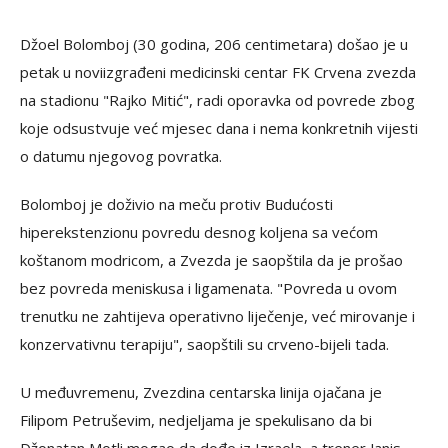
Džoel Bolomboj (30 godina, 206 centimetara) došao je u
petak u noviizgrađeni medicinski centar FK Crvena zvezda
na stadionu "Rajko Mitić", radi oporavka od povrede zbog
koje odsustvuje već mjesec dana i nema konkretnih vijesti
o datumu njegovog povratka.
Bolomboj je doživio na meču protiv Budućosti
hiperekstenzionu povredu desnog koljena sa većom
koštanom modricom, a Zvezda je saopštila da je prošao
bez povreda meniskusa i ligamenata. "Povreda u ovom
trenutku ne zahtijeva operativno liječenje, već mirovanje i
konzervativnu terapiju", saopštili su crveno-bijeli tada.
U međuvremenu, Zvezdina centarska linija ojačana je
Filipom Petruševim, nedjeljama je spekulisano da bi