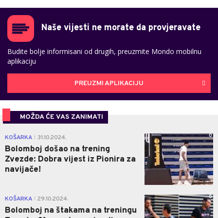
Naše vijesti ne morate da provjeravate
Budite bolje informisani od drugih, preuzmite Mondo mobilnu
aplikaciju
PREUZMI APLIKACIJU
MOŽDA ĆE VAS ZANIMATI
0
KOŠARKA
31.10.2024.
|
Bolomboj došao na trening
Zvezde: Dobra vijest iz Pionira za
navijače!
0
KOŠARKA
29.10.2024.
|
Bolomboj na štakama na treningu