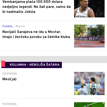
Vembanjama plaća 100.000 dolara
nedjeljno legendi: Ne žali pare, samo da
bi nadmašio Jokića
0
FUDBAL
Pre 2 h
|
Navijači Sarajeva ne idu u Mostar,
imaju i žestoku poruku za čelnike kluba
KOLUMNA - NEBOJŠA ŠATARA
0
23.07.2026.
Mesi(ja)
2
15.07.2026.