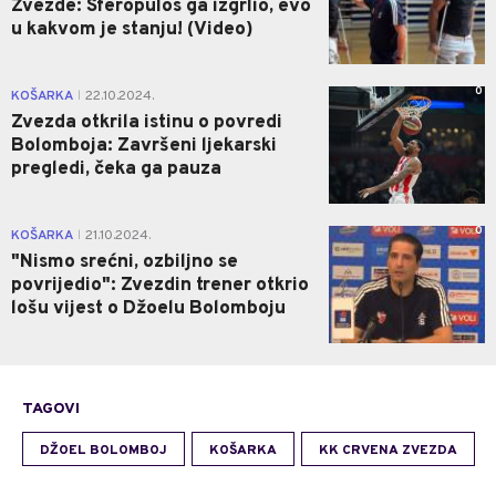
Zvezde: Sferopulos ga izgrlio, evo
u kakvom je stanju! (Video)
0
KOŠARKA
22.10.2024.
|
Zvezda otkrila istinu o povredi
Bolomboja: Završeni ljekarski
pregledi, čeka ga pauza
0
KOŠARKA
21.10.2024.
|
"Nismo srećni, ozbiljno se
povrijedio": Zvezdin trener otkrio
lošu vijest o Džoelu Bolomboju
TAGOVI
DŽOEL BOLOMBOJ
KOŠARKA
KK CRVENA ZVEZDA