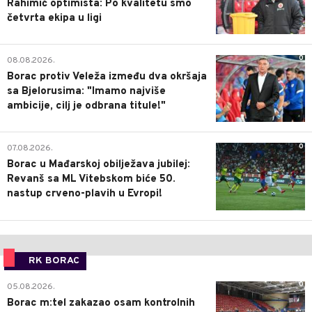
Rahimić optimista: Po kvalitetu smo
četvrta ekipa u ligi
0
08.08.2026.
Borac protiv Veleža između dva okršaja
sa Bjelorusima: "Imamo najviše
ambicije, cilj je odbrana titule!"
0
07.08.2026.
Borac u Mađarskoj obilježava jubilej:
Revanš sa ML Vitebskom biće 50.
nastup crveno-plavih u Evropi!
RK BORAC
0
05.08.2026.
Borac m:tel zakazao osam kontrolnih