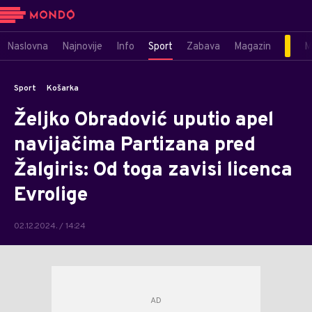
Naslovna
Najnovije
Info
Sport
Zabava
Magazin
M
Sport
Košarka
Željko Obradović uputio apel
navijačima Partizana pred
Žalgiris: Od toga zavisi licenca
Evrolige
02.12.2024. / 14:24