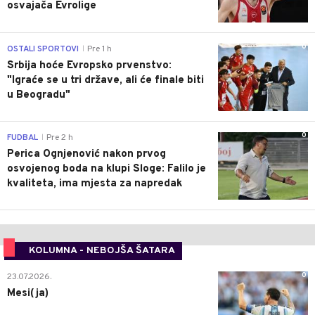
osvajača Evrolige
0
OSTALI SPORTOVI
Pre 1 h
|
Srbija hoće Evropsko prvenstvo:
"Igraće se u tri države, ali će finale biti
u Beogradu"
0
FUDBAL
Pre 2 h
|
Perica Ognjenović nakon prvog
osvojenog boda na klupi Sloge: Falilo je
kvaliteta, ima mjesta za napredak
KOLUMNA - NEBOJŠA ŠATARA
0
23.07.2026.
Mesi(ja)