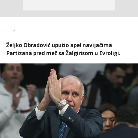
Nebojša
AUTOR
0
Šatara
Željko Obradović uputio apel navijačima
Partizana pred meč sa Žalgirisom u Evroligi.