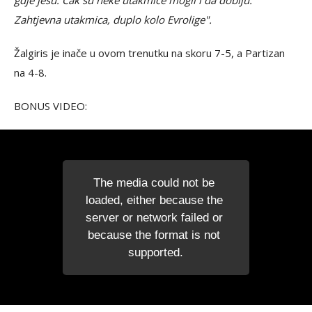
gdje jesu. Čak su neke utakmice mogli i da dobiju.
Zahtjevna utakmica, duplo kolo Evrolige".
Žalgiris je inače u ovom trenutku na skoru 7-5, a Partizan
na 4-8.
BONUS VIDEO:
The media could not be 
loaded, either because the 
server or network failed or 
because the format is not 
supported.