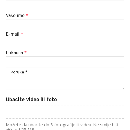
Vaše ime
*
E-mail
*
Lokacija
*
Ubacite video ili foto
Možete da ubacite do 3 fotografije ili videa. Ne smije biti
više od 25 MB.