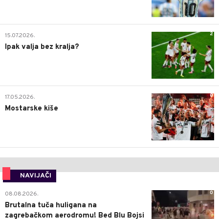
2
15.07.2026.
Ipak valja bez kralja?
0
17.05.2026.
Mostarske kiše
NAVIJAČI
0
08.08.2026.
Brutalna tuča huligana na
zagrebačkom aerodromu! Bed Blu Bojsi