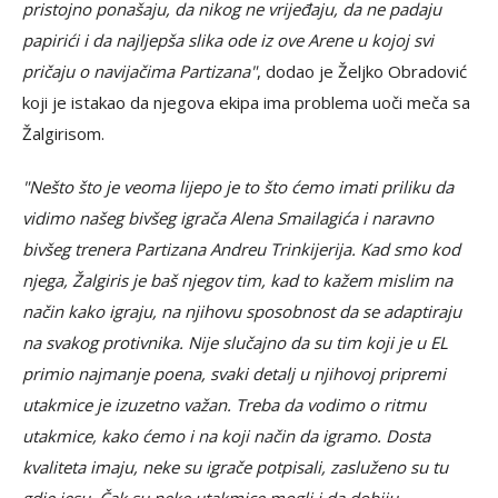
pristojno ponašaju, da nikog ne vrijeđaju, da ne padaju
papirići i da najljepša slika ode iz ove Arene u kojoj svi
pričaju o navijačima Partizana"
, dodao je Željko Obradović
koji je istakao da njegova ekipa ima problema uoči meča sa
Žalgirisom.
"Nešto što je veoma lijepo je to što ćemo imati priliku da
vidimo našeg bivšeg igrača Alena Smailagića i naravno
bivšeg trenera Partizana Andreu Trinkijerija. Kad smo kod
njega, Žalgiris je baš njegov tim, kad to kažem mislim na
način kako igraju, na njihovu sposobnost da se adaptiraju
na svakog protivnika. Nije slučajno da su tim koji je u EL
primio najmanje poena, svaki detalj u njihovoj pripremi
utakmice je izuzetno važan. Treba da vodimo o ritmu
utakmice, kako ćemo i na koji način da igramo. Dosta
kvaliteta imaju, neke su igrače potpisali, zasluženo su tu