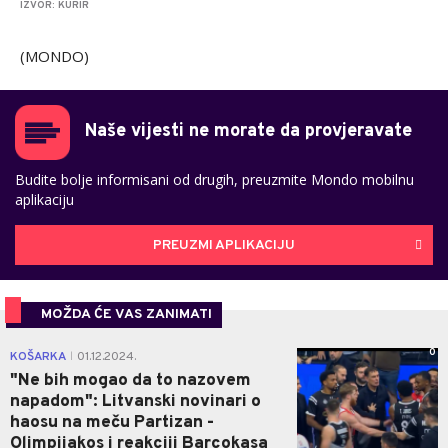
IZVOR: KURIR
(MONDO)
Naše vijesti ne morate da provjeravate
Budite bolje informisani od drugih, preuzmite Mondo mobilnu
aplikaciju
PREUZMI APLIKACIJU
MOŽDA ĆE VAS ZANIMATI
0
KOŠARKA
01.12.2024.
|
"Ne bih mogao da to nazovem
napadom": Litvanski novinari o
haosu na meču Partizan -
Olimpijakos i reakciji Barcokasa