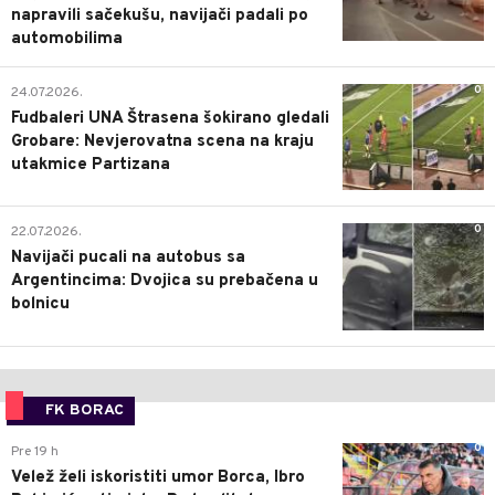
napravili sačekušu, navijači padali po
automobilima
0
24.07.2026.
Fudbaleri UNA Štrasena šokirano gledali
Grobare: Nevjerovatna scena na kraju
utakmice Partizana
0
22.07.2026.
Navijači pucali na autobus sa
Argentincima: Dvojica su prebačena u
bolnicu
FK BORAC
0
Pre 19 h
Velež želi iskoristiti umor Borca, Ibro