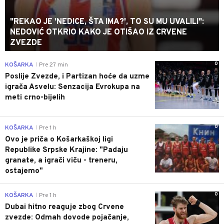
"REKAO JE 'NEDICE, ŠTA IMA?', TO SU MU UVALILI":
NEDOVIĆ OTKRIO KAKO JE OTIŠAO IZ CRVENE
ZVEZDE
0
KOŠARKA
Pre 27 min
|
Poslije Zvezde, i Partizan hoće da uzme
igrača Asvelu: Senzacija Evrokupa na
meti crno-bijelih
0
KOŠARKA
Pre 1 h
|
Ovo je priča o Košarkaškoj ligi
Republike Srpske Krajine: "Padaju
granate, a igrači viču - treneru,
ostajemo"
0
KOŠARKA
Pre 1 h
|
Dubai hitno reaguje zbog Crvene
zvezde: Odmah dovode pojačanje,