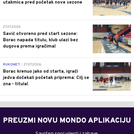
utakmica pred početak nove sezone
0
27.07.2026.
Savić otvoreno pred start sezone:
Borac napada titulu, klub ulazi bez
dugova prema igračima!
0
RUKOMET
27.07.2026.
|
Borac krenuo jako od starta, igrači
jedva dočekali početak priprema: Cilj se
zna - titula!
PREUZMI NOVU MONDO APLIKACIJU
Savršen spoj vijesti i zabave.