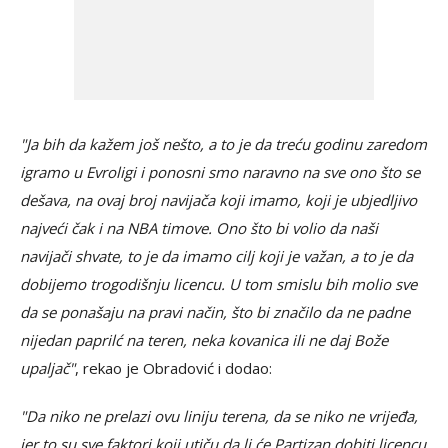
"Ja bih da kažem još nešto, a to je da treću godinu zaredom
igramo u Evroligi i ponosni smo naravno na sve ono što se
dešava, na ovaj broj navijača koji imamo, koji je ubjedljivo
najveći čak i na NBA timove. Ono što bi volio da naši
navijači shvate, to je da imamo cilj koji je važan, a to je da
dobijemo trogodišnju licencu. U tom smislu bih molio sve
da se ponašaju na pravi način, što bi značilo da ne padne
nijedan paprilć na teren, neka kovanica ili ne daj Bože
upaljač"
, rekao je Obradović i dodao:
"Da niko ne prelazi ovu liniju terena, da se niko ne vrijeđa,
jer to su sve faktori koji utiču da li će Partizan dobiti licencu