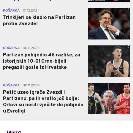
0
KOŠARKA
01.12.2024.
|
Trinkijeri se kladio na Partizan
protiv Zvezde!
0
KOŠARKA
30.11.2024.
|
Partizan pobijedio 46 razlike, za
istorijskih 10-0! Crno-bijeli
pregazili goste iz Hrvatske
0
KOŠARKA
30.11.2024.
|
Pešić uzeo igrače Zvezdi i
Partizanu, pa ih vratio još bolje:
Orlovi su nosili vječite do pobjeda
u Evroligi
TAGOVI