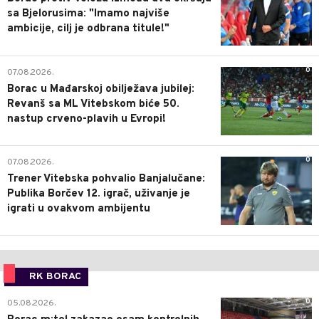
sa Bjelorusima: "Imamo najviše
ambicije, cilj je odbrana titule!"
0
07.08.2026.
Borac u Mađarskoj obilježava jubilej:
Revanš sa ML Vitebskom biće 50.
nastup crveno-plavih u Evropi!
0
07.08.2026.
Trener Vitebska pohvalio Banjalučane:
Publika Borčev 12. igrač, uživanje je
igrati u ovakvom ambijentu
RK BORAC
0
05.08.2026.