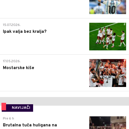
2
15.07.2026.
Ipak valja bez kralja?
0
17.05.2026.
Mostarske kiše
NAVIJAČI
0
Pre 6 h
Brutalna tuča huligana na