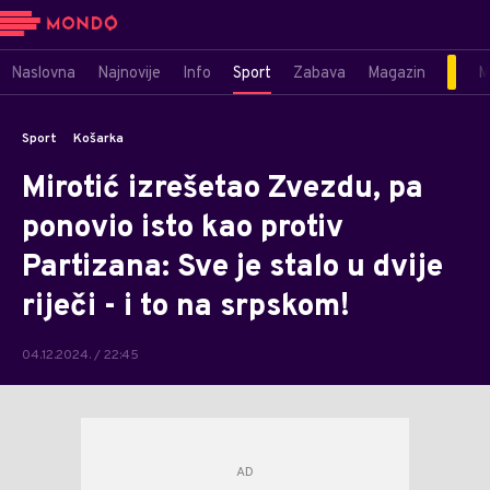
Naslovna
Najnovije
Info
Sport
Zabava
Magazin
M
Sport
Košarka
Mirotić izrešetao Zvezdu, pa
ponovio isto kao protiv
Partizana: Sve je stalo u dvije
riječi - i to na srpskom!
04.12.2024. / 22:45