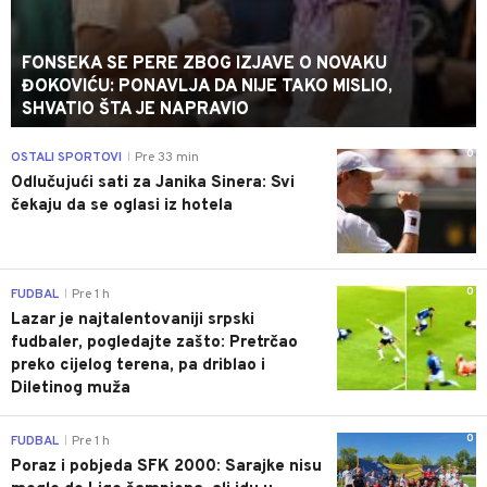
FONSEKA SE PERE ZBOG IZJAVE O NOVAKU
ĐOKOVIĆU: PONAVLJA DA NIJE TAKO MISLIO,
SHVATIO ŠTA JE NAPRAVIO
0
OSTALI SPORTOVI
Pre 33 min
|
Odlučujući sati za Janika Sinera: Svi
čekaju da se oglasi iz hotela
0
FUDBAL
Pre 1 h
|
Lazar je najtalentovaniji srpski
fudbaler, pogledajte zašto: Pretrčao
preko cijelog terena, pa driblao i
Diletinog muža
0
FUDBAL
Pre 1 h
|
Poraz i pobjeda SFK 2000: Sarajke nisu