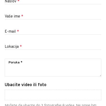
Naslov
*
Vaše ime
*
E-mail
*
Lokacija
*
Ubacite video ili foto
Možete da ubacite do 3 fotografije ili videa. Ne smije biti