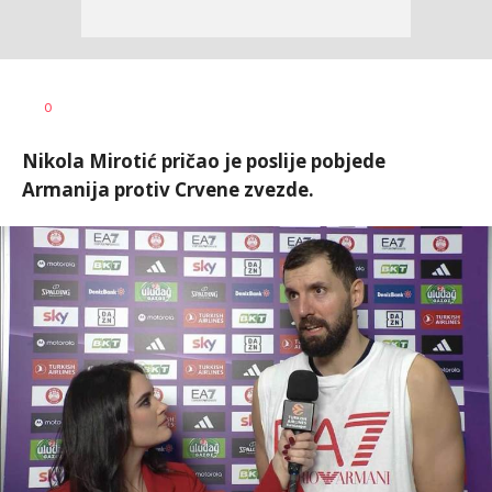
Dragan
AUTOR
0
Šutvić
Nikola Mirotić pričao je poslije pobjede
Armanija protiv Crvene zvezde.