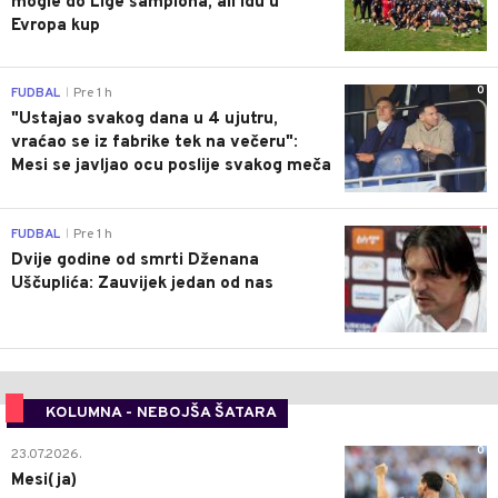
mogle do Lige šampiona, ali idu u
Evropa kup
0
FUDBAL
Pre 1 h
|
"Ustajao svakog dana u 4 ujutru,
vraćao se iz fabrike tek na večeru":
Mesi se javljao ocu poslije svakog meča
1
FUDBAL
Pre 1 h
|
Dvije godine od smrti Dženana
Uščuplića: Zauvijek jedan od nas
KOLUMNA - NEBOJŠA ŠATARA
0
23.07.2026.
Mesi(ja)