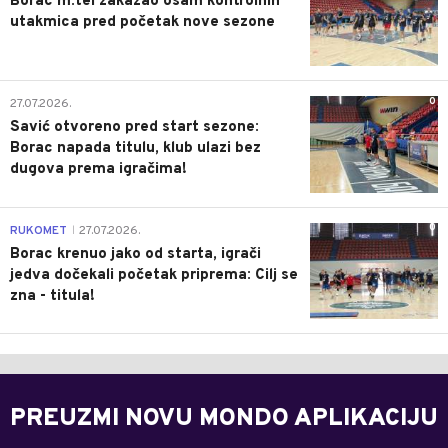
Borac m:tel zakazao osam kontrolnih
utakmica pred početak nove sezone
0
27.07.2026.
Savić otvoreno pred start sezone:
Borac napada titulu, klub ulazi bez
dugova prema igračima!
0
RUKOMET
27.07.2026.
|
Borac krenuo jako od starta, igrači
jedva dočekali početak priprema: Cilj se
zna - titula!
PREUZMI NOVU MONDO APLIKACIJU