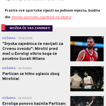
Pratite sve sportske vijesti na jednom mjestu, budite
dio
Mondo sportske zajednice na Viberu!
MOŽDA ĆE VAS ZANIMATI
0
KOŠARKA
03.12.2024.
|
"Srpska zajednica će navijati za
Crvenu zvezdu": Mirotić pred
meč u Evroligi otkrio koga će
posebno čuvati Milano
0
KOŠARKA
26.11.2024.
|
Partizan se hitno oglasio zbog
Mirotića!
0
KOŠARKA
26.11.2024.
|
Evroliga ponovo kaznila Partizan: