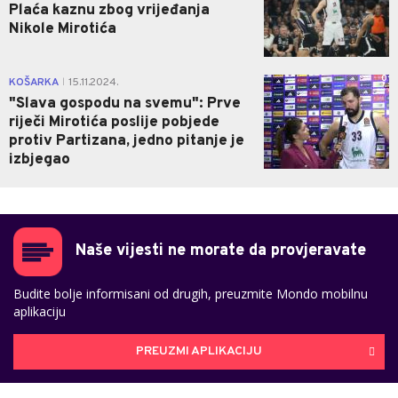
Plaća kaznu zbog vrijeđanja
Nikole Mirotića
0
KOŠARKA
15.11.2024.
|
"Slava gospodu na svemu": Prve
riječi Mirotića poslije pobjede
protiv Partizana, jedno pitanje je
izbjegao
Naše vijesti ne morate da provjeravate
Budite bolje informisani od drugih, preuzmite Mondo mobilnu
aplikaciju
PREUZMI APLIKACIJU