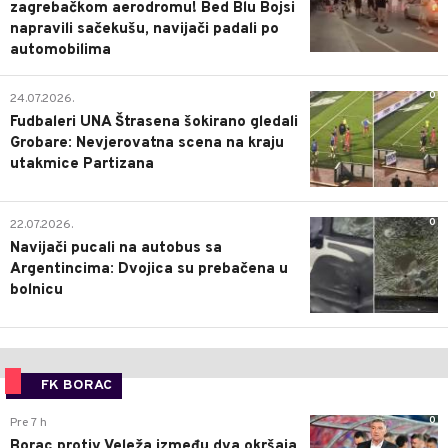
zagrebačkom aerodromu! Bed Blu Bojsi
napravili sačekušu, navijači padali po
automobilima
0
24.07.2026.
Fudbaleri UNA Štrasena šokirano gledali
Grobare: Nevjerovatna scena na kraju
utakmice Partizana
0
22.07.2026.
Navijači pucali na autobus sa
Argentincima: Dvojica su prebačena u
bolnicu
FK BORAC
0
Pre 7 h
Borac protiv Veleža između dva okršaja