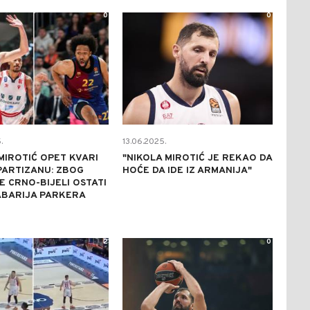
0
0
.
13.06.2025.
MIROTIĆ OPET KVARI
"NIKOLA MIROTIĆ JE REKAO DA
PARTIZANU: ZBOG
HOĆE DA IDE IZ ARMANIJA"
E CRNO-BIJELI OSTATI
ABARIJA PARKERA
2
0