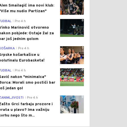
Alen Smailagić ima novi klub:
"Više mu nudio Partizan"
0
FUDBAL
Pre 4 h
|
Vinko Marinović otvoreno
nakon pobjede: Ostaje žal za
bar još jednim golom
0
KOŠARKA
Pre 4 h
|
Srpske košarkašice u
polufinalu Eurobasketa!
0
FUDBAL
Pre 4 h
|
Savić nakon "minimalca"
Borca: Morali smo postići bar
još jedan gol
0
ZANIMLJIVOSTI
Pre 4 h
|
Zašto Grci farbaju prozore i
vrata u plavo? Ima važniju
svrhu nego što m...