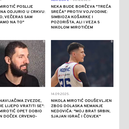
.
ABA LIGA 2
08.12.2025.
MIROTIĆ POSLIJE
NEKA BUDE BORČEVA "TREĆA
NA ODJURIO U CRKVU:
SREĆA" PROTIV VOJVODINE:
O, VEČERAS SAM
SIMBIOZA KOŠARKE I
SAMO NA TO"
POZORIŠTA, ALI I VEZA S
NIKOLOM MIROTIĆEM
0
0
14.09.2025.
NAVIJAČIMA ZVEZDE,
NIKOLA MIROTIĆ ODUŠEVLJEN
E LIJEPO VRATITI SE":
ZBOG DOLASKA NEMANJE
MIROTIĆ OPET DOBIO
NEDOVIĆA: "MOJ BRAT SRBIN,
N DOČEK CRVENO-
SJAJAN IGRAČ I ČOVJEK"