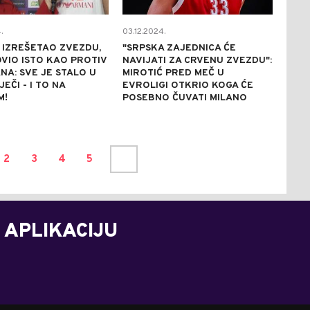
.
03.12.2024.
 IZREŠETAO ZVEZDU,
"SRPSKA ZAJEDNICA ĆE
VIO ISTO KAO PROTIV
NAVIJATI ZA CRVENU ZVEZDU":
NA: SVE JE STALO U
MIROTIĆ PRED MEČ U
JEČI - I TO NA
EVROLIGI OTKRIO KOGA ĆE
M!
POSEBNO ČUVATI MILANO
2
3
4
5
 APLIKACIJU