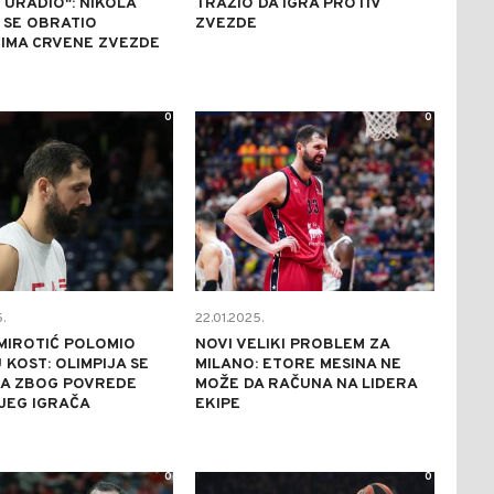
 URADIO": NIKOLA
TRAŽIO DA IGRA PROTIV
 SE OBRATIO
ZVEZDE
ČIMA CRVENE ZVEZDE
0
0
.
22.01.2025.
MIROTIĆ POLOMIO
NOVI VELIKI PROBLEM ZA
 KOST: OLIMPIJA SE
MILANO: ETORE MESINA NE
LA ZBOG POVREDE
MOŽE DA RAČUNA NA LIDERA
JEG IGRAČA
EKIPE
0
0