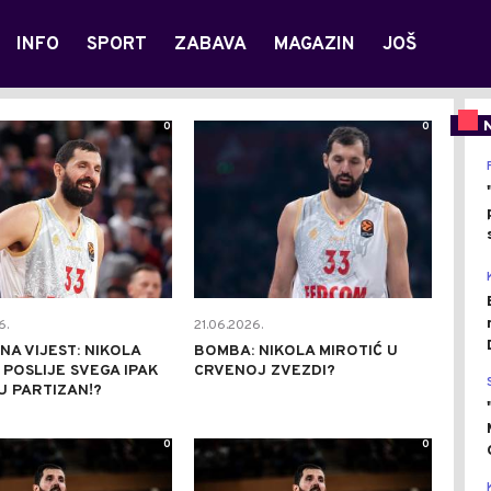
INFO
SPORT
ZABAVA
MAGAZIN
JOŠ
0
0
6.
21.06.2026.
A VIJEST: NIKOLA
BOMBA: NIKOLA MIROTIĆ U
 POSLIJE SVEGA IPAK
CRVENOJ ZVEZDI?
U PARTIZAN!?
0
0