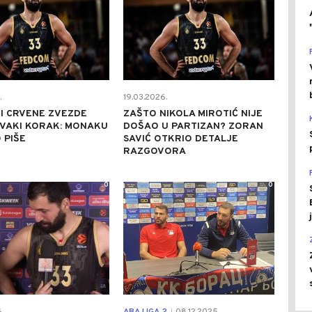
.
19.03.2026.
I CRVENE ZVEZDE
ZAŠTO NIKOLA MIROTIĆ NIJE
SVAKI KORAK: MONAKU
DOŠAO U PARTIZAN? ZORAN
 PIŠE
SAVIĆ OTKRIO DETALJE
RAZGOVORA
0
0
|