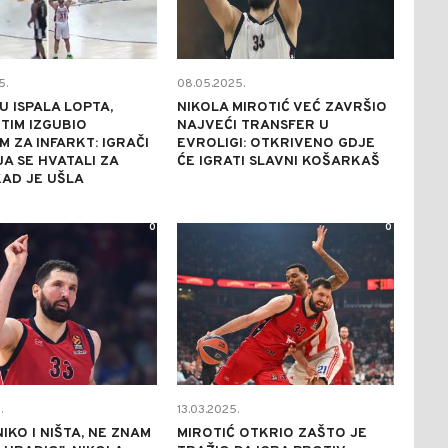
5.
08.05.2025.
U ISPALA LOPTA,
NIKOLA MIROTIĆ VEĆ ZAVRŠIO
TIM IZGUBIO
NAJVEĆI TRANSFER U
 ZA INFARKT: IGRAČI
EVROLIGI: OTKRIVENO GDJE
A SE HVATALI ZA
ĆE IGRATI SLAVNI KOŠARKAŠ
AD JE UŠLA
0
0
.
13.03.2025.
NIKO I NIŠTA, NE ZNAM
MIROTIĆ OTKRIO ZAŠTO JE