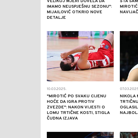
VELIKOJ MJERI DOVELA DA
ŠTA SAM
IMAMO NEUSPJEŠNU SEZONU":
MIROTIĆ
MIJAILOVIĆ OTKRIO NOVE
NAVIJA
DETALJE
0
10.03.2025.
07.03.2025
"MIROTIĆ PO SVAKU CIJENU
NIKOLA 
HOĆE DA IGRA PROTIV
TRTIČNU
ZVEZDE": NAKON VIJESTI O
OGLASI
LOMU TRTIČNE KOSTI, STIGLA
NAJBOL
ČUDNA IZJAVA
0