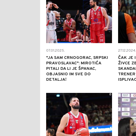
07.01.2025.
27.12.2024.
"JA SAM CRNOGORAC, SRPSKI
ČAK JE 
PRAVOSLAVAC": MIROTIĆA
ŽIVCE 
PITALI DA LI JE ŠPANAC,
SKANDAL
OBJASNIO IM SVE DO
TRENER 
DETALJA!
ISPLIVA
0