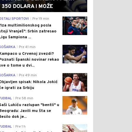
350 DOLARA I MOŽE
0
OSTALI SPORTOVI
Pre 19 min
|
"Iza multimilionskog posla
stoji Vranješ": Srbin zatresao
Ligu šampiona ...
0
KOŠARKA
Pre 41 min
|
Kampaco u Crvenoj zvezdi?
Poznati španski novinar rekao
sve o tome u dvi...
0
KOŠARKA
Pre 49 min
|
Objavljen spisak: Nikola Jokić
će igrati za Srbiju
0
FUDBAL
Pre 58 min
|
Saši Lukiću razlupan "bentli" u
Beogradu: Javili mu šta se
desilo dok je...
0
FUDBAL
Pre 1 h
|