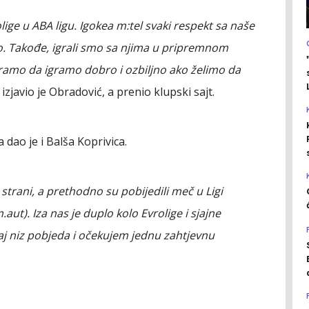
ige u ABA ligu. Igokea m:tel svaki respekt sa naše
o. Takođe, igrali smo sa njima u pripremnom
ramo da igramo dobro i ozbiljno ako želimo da
izjavio je Obradović, a prenio klupski sajt.
ao je i Balša Koprivica.
trani, a prethodno su pobijedili meč u Ligi
ut). Iza nas je duplo kolo Evrolige i sjajne
aj niz pobjeda i očekujem jednu zahtjevnu