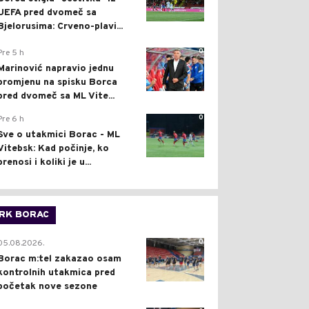
UEFA pred dvomeč sa
Bjelorusima: Crveno-plavi...
0
Pre 5 h
Marinović napravio jednu
promjenu na spisku Borca
pred dvomeč sa ML Vite...
0
Pre 6 h
Sve o utakmici Borac - ML
Vitebsk: Kad počinje, ko
prenosi i koliki je u...
RK BORAC
0
05.08.2026.
Borac m:tel zakazao osam
kontrolnih utakmica pred
početak nove sezone