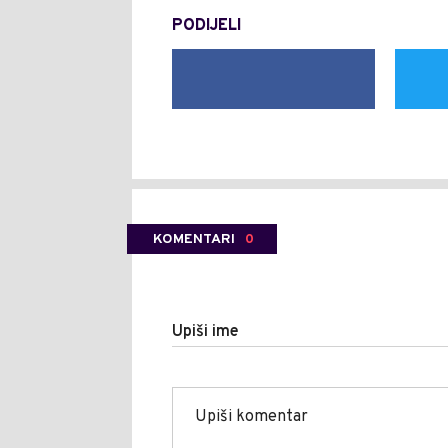
PODIJELI
KOMENTARI
0
Upiši ime