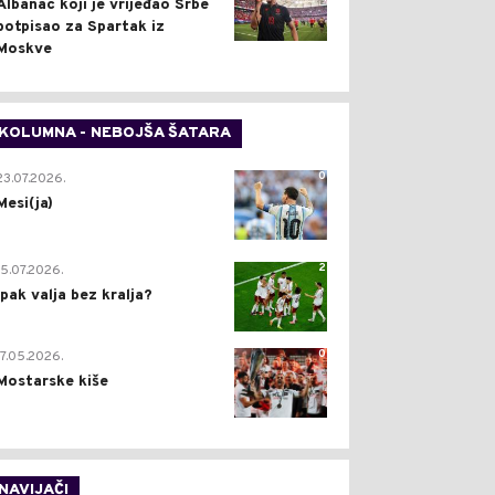
Albanac koji je vrijeđao Srbe
potpisao za Spartak iz
Moskve
KOLUMNA - NEBOJŠA ŠATARA
0
23.07.2026.
Mesi(ja)
2
15.07.2026.
Ipak valja bez kralja?
0
17.05.2026.
Mostarske kiše
NAVIJAČI