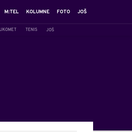
M:TEL
KOLUMNE
FOTO
JOŠ
UKOMET
TENIS
JOŠ