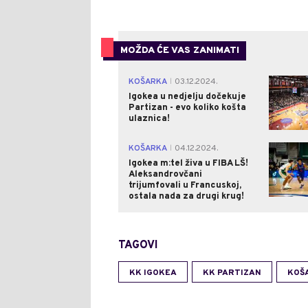
MOŽDA ĆE VAS ZANIMATI
KOŠARKA
03.12.2024.
|
Igokea u nedjelju dočekuje
Partizan - evo koliko košta
ulaznica!
KOŠARKA
04.12.2024.
|
Igokea m:tel živa u FIBA LŠ!
Aleksandrovčani
trijumfovali u Francuskoj,
ostala nada za drugi krug!
TAGOVI
KK IGOKEA
KK PARTIZAN
KOŠ