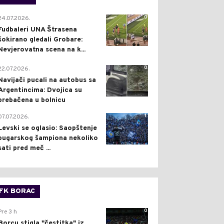
0
24.07.2026.
Fudbaleri UNA Štrasena
šokirano gledali Grobare:
Nevjerovatna scena na k...
0
22.07.2026.
Navijači pucali na autobus sa
Argentincima: Dvojica su
prebačena u bolnicu
1
07.07.2026.
Levski se oglasio: Saopštenje
bugarskog šampiona nekoliko
sati pred meč ...
FK BORAC
0
Pre 3 h
Borcu stigla "čestitka" iz