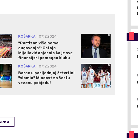
2
0
KOŠARKA
07.12.2024.
|
"Partizan više nema
dugovanja": Ostoja
Mijailović objasnio ko je sve
finansijski pomogao klubu
0
0
KOŠARKA
07.12.2024.
|
Borac u posljednjoj četvrtini
"slomio" Mladost za šestu
vezanu pobjedu!
ARKA