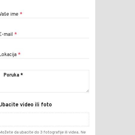
Vaše ime
*
E-mail
*
Lokacija
*
Ubacite video ili foto
Možete da ubacite do 3 fotografije ili videa. Ne