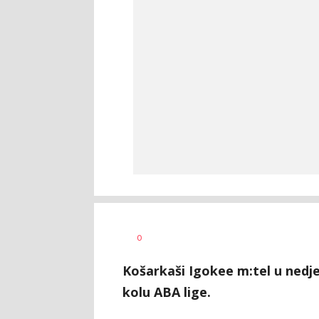
Nebojša
AUTOR
0
Šatara
Košarkaši Igokee m:tel u nedje
kolu ABA lige.