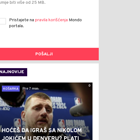
smije biti više od 25 MB.
Pristajete na
pravila korišćenja
Mondo
portala.
POŠALJI
NAJNOVIJE
0
Pre 7 min
KOŠARKA
HOĆEŠ DA IGRAŠ SA NIKOLOM
JOKIĆEM U DENVERU? PLATI