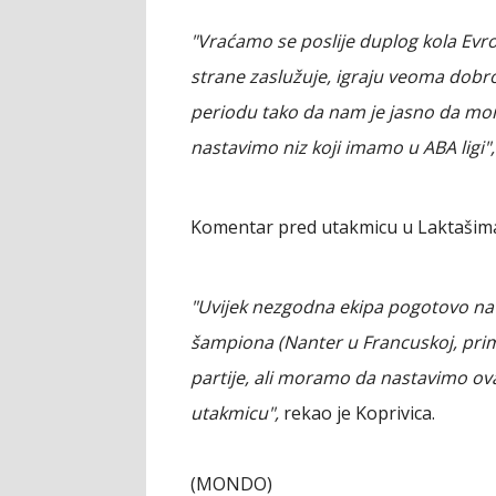
"Vraćamo se poslije duplog kola Evrol
strane zaslužuje, igraju veoma dobr
periodu tako da nam je jasno da mo
nastavimo niz koji imamo u ABA ligi",
Komentar pred utakmicu u Laktašima d
"Uvijek nezgodna ekipa pogotovo na s
šampiona (Nanter u Francuskoj, prim.a
partije, ali moramo da nastavimo ov
utakmicu",
rekao je Koprivica.
(MONDO)