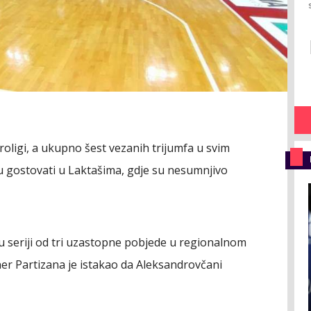
roligi, a ukupno šest vezanih trijumfa u svim
ju gostovati u Laktašima, gdje su nesumnjivo
 u seriji od tri uzastopne pobjede u regionalnom
ner Partizana je istakao da Aleksandrovčani