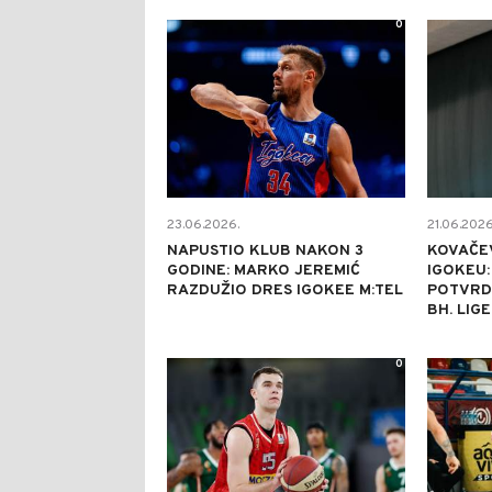
0
23.06.2026.
21.06.2026
NAPUSTIO KLUB NAKON 3
KOVAČEV
GODINE: MARKO JEREMIĆ
IGOKEU:
RAZDUŽIO DRES IGOKEE M:TEL
POTVRD
BH. LIGE
0