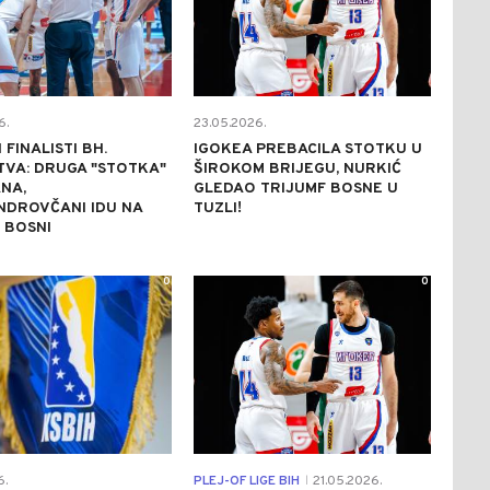
6.
23.05.2026.
 FINALISTI BH.
IGOKEA PREBACILA STOTKU U
VA: DRUGA "STOTKA"
ŠIROKOM BRIJEGU, NURKIĆ
ANA,
GLEDAO TRIJUMF BOSNE U
NDROVČANI IDU NA
TUZLI!
 BOSNI
0
0
6.
PLEJ-OF LIGE BIH
21.05.2026.
|