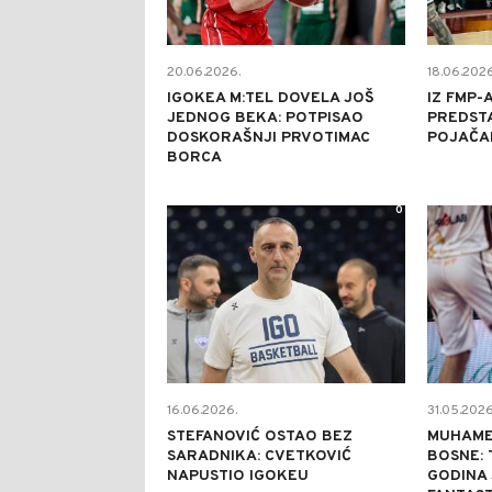
20.06.2026.
18.06.2026
IGOKEA M:TEL DOVELA JOŠ
IZ FMP-
JEDNOG BEKA: POTPISAO
PREDST
DOSKORAŠNJI PRVOTIMAC
POJAČA
BORCA
0
16.06.2026.
31.05.2026
STEFANOVIĆ OSTAO BEZ
MUHAME
SARADNIKA: CVETKOVIĆ
BOSNE: 
NAPUSTIO IGOKEU
GODINA