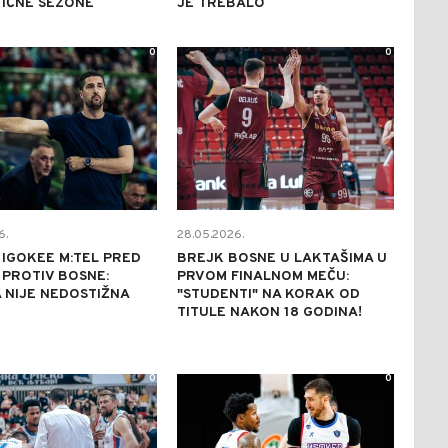
TIČNE SEZONE
JE TREBALO
0
0
6.
28.05.2026.
IGOKEE M:TEL PRED
BREJK BOSNE U LAKTAŠIMA U
PROTIV BOSNE:
PRVOM FINALNOM MEČU:
 NIJE NEDOSTIŽNA
"STUDENTI" NA KORAK OD
TITULE NAKON 18 GODINA!
0
0