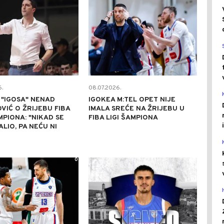
.
08.07.2026.
"IGOSA" NENAD
IGOKEA M:TEL OPET NIJE
VIĆ O ŽRIJEBU FIBA
IMALA SREĆE NA ŽRIJEBU U
MPIONA: "NIKAD SE
FIBA LIGI ŠAMPIONA
ALIO, PA NEĆU NI
0
0