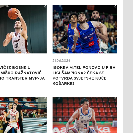
0
0
.
21.06.2026.
IĆ IZ BOSNE U
IGOKEA M:TEL PONOVO U FIBA
 MIŠKO RAŽNATOVIĆ
LIGI ŠAMPIONA? ČEKA SE
IO TRANSFER MVP-JA
POTVRDA SVJETSKE KUĆE
KOŠARKE!
0
0