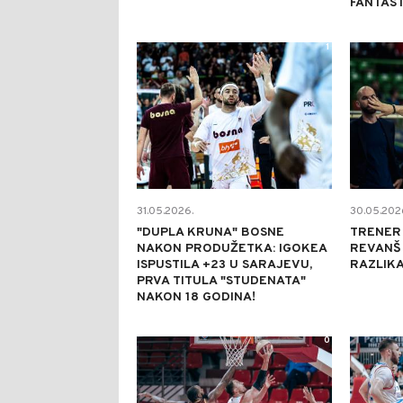
FANTAS
1
31.05.2026.
30.05.202
"DUPLA KRUNA" BOSNE
TRENER 
NAKON PRODUŽETKA: IGOKEA
REVANŠ 
ISPUSTILA +23 U SARAJEVU,
RAZLIKA
PRVA TITULA "STUDENATA"
NAKON 18 GODINA!
0