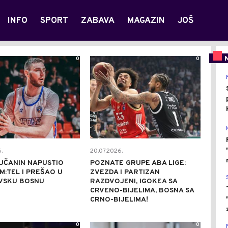
INFO
SPORT
ZABAVA
MAGAZIN
JOŠ
0
0
.
20.07.2026.
UČANIN NAPUSTIO
POZNATE GRUPE ABA LIGE:
M:TEL I PREŠAO U
ZVEZDA I PARTIZAN
VSKU BOSNU
RAZDVOJENI, IGOKEA SA
CRVENO-BIJELIMA, BOSNA SA
CRNO-BIJELIMA!
0
0