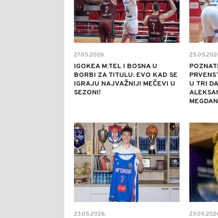
27.05.2026.
25.05.202
IGOKEA M:TEL I BOSNA U
POZNATI
BORBI ZA TITULU: EVO KAD SE
PRVENST
IGRAJU NAJVAŽNIJI MEČEVI U
U TRI D
SEZONI!
ALEKSA
MEGDAN
0
23.05.2026.
23.05.202