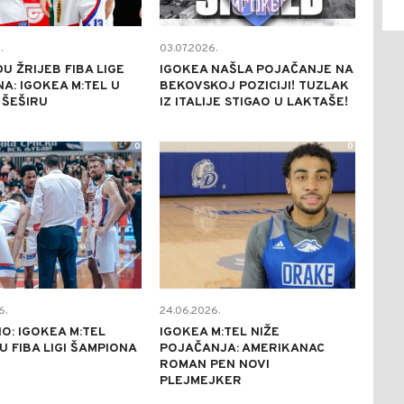
.
03.07.2026.
DU ŽRIJEB FIBA LIGE
IGOKEA NAŠLA POJAČANJE NA
A: IGOKEA M:TEL U
BEKOVSKOJ POZICIJI! TUZLAK
 ŠEŠIRU
IZ ITALIJE STIGAO U LAKTAŠE!
0
0
6.
24.06.2026.
O: IGOKEA M:TEL
IGOKEA M:TEL NIŽE
U FIBA LIGI ŠAMPIONA
POJAČANJA: AMERIKANAC
ROMAN PEN NOVI
PLEJMEJKER