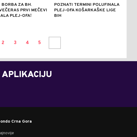
 BORBA ZA BH.
POZNATI TERMINI POLUFINALA
 VEČERAS PRVI MEČEVI
PLEJ-OFA KOŠARKAŠKE LIGE
ALA PLEJ-OFA!
BIH
2
3
4
5
 APLIKACIJU
ondo Crna Gora
ajnovije