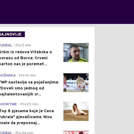
NAJNOVIJE
0
FUDBAL
Pre 0 min
|
Srbin iz redova Vitebska o
porazu od Borca: Crveni
karton nas je poremet...
0
KOŠARKA
Pre 10 min
|
FMP nastavlja sa pojačanjima:
"Doveli smo jednog od
najtalentovanijih sr...
0
SHOWTIME
Pre 25 min
|
Top 8 pjesama koje je Ceca
"ukrala" pjevačicama: Nisu
znale da prepoznaj...
0
FUDBAL
Pre 34 min
|