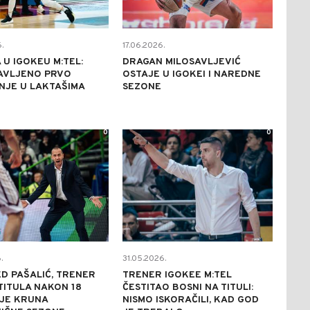
.
17.06.2026.
A U IGOKEU M:TEL:
DRAGAN MILOSAVLJEVIĆ
AVLJENO PRVO
OSTAJE U IGOKEI I NAREDNE
NJE U LAKTAŠIMA
SEZONE
0
0
.
31.05.2026.
D PAŠALIĆ, TRENER
TRENER IGOKEE M:TEL
TITULA NAKON 18
ČESTITAO BOSNI NA TITULI:
 JE KRUNA
NISMO ISKORAČILI, KAD GOD