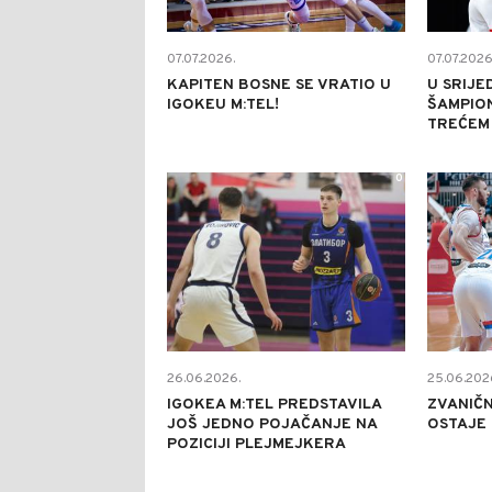
07.07.2026.
07.07.2026
KAPITEN BOSNE SE VRATIO U
U SRIJE
IGOKEU M:TEL!
ŠAMPION
TREĆEM
0
26.06.2026.
25.06.202
IGOKEA M:TEL PREDSTAVILA
ZVANIČN
JOŠ JEDNO POJAČANJE NA
OSTAJE 
POZICIJI PLEJMEJKERA