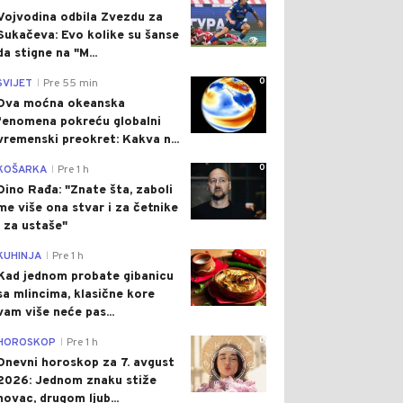
Vojvodina odbila Zvezdu za
Sukačeva: Evo kolike su šanse
da stigne na "M...
0
SVIJET
Pre 55 min
|
Dva moćna okeanska
fenomena pokreću globalni
vremenski preokret: Kakva n...
0
KOŠARKA
Pre 1 h
|
Dino Rađa: "Znate šta, zaboli
me više ona stvar i za četnike
i za ustaše"
0
KUHINJA
Pre 1 h
|
Kad jednom probate gibanicu
sa mlincima, klasične kore
vam više neće pas...
0
HOROSKOP
Pre 1 h
|
Dnevni horoskop za 7. avgust
2026: Jednom znaku stiže
novac, drugom ljub...