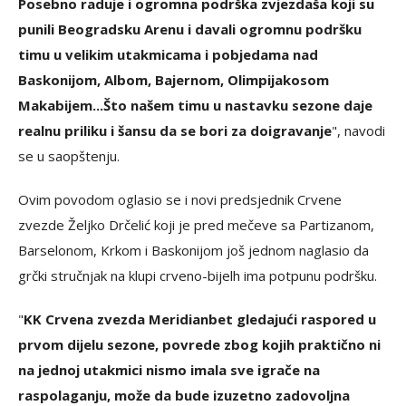
Posebno raduje i ogromna podrška zvjezdaša koji su
punili Beogradsku Arenu i davali ogromnu podršku
timu u velikim utakmicama i pobjedama nad
Baskonijom, Albom, Bajernom, Olimpijakosom
Makabijem...Što našem timu u nastavku sezone daje
realnu priliku i šansu da se bori za doigravanje
", navodi
se u saopštenju.
Ovim povodom oglasio se i novi predsjednik Crvene
zvezde Željko Drčelić koji je pred mečeve sa Partizanom,
Barselonom, Krkom i Baskonijom još jednom naglasio da
grčki stručnjak na klupi crveno-bijelh ima potpunu podršku.
"
KK Crvena zvezda Meridianbet gledajući raspored u
prvom dijelu sezone, povrede zbog kojih praktično ni
na jednoj utakmici nismo imala sve igrače na
raspolaganju, može da bude izuzetno zadovoljna