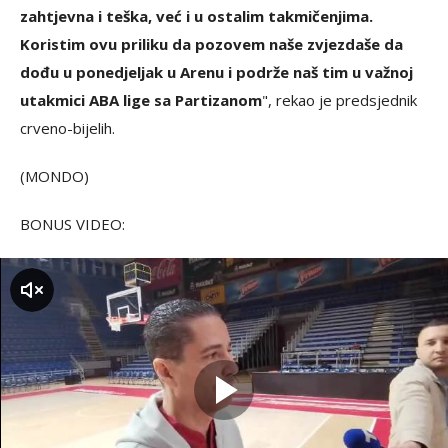
zahtjevna i teška, već i u ostalim takmičenjima.
Koristim ovu priliku da pozovem naše zvjezdaše da
dođu u ponedjeljak u Arenu i podrže naš tim u važnoj
utakmici ABA lige sa Partizanom
", rekao je predsjednik
crveno-bijelih.
(MONDO)
BONUS VIDEO:
zvuk