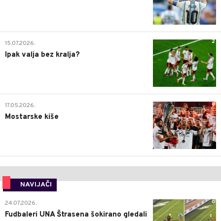
2
15.07.2026.
Ipak valja bez kralja?
0
17.05.2026.
Mostarske kiše
NAVIJAČI
0
24.07.2026.
Fudbaleri UNA Štrasena šokirano gledali