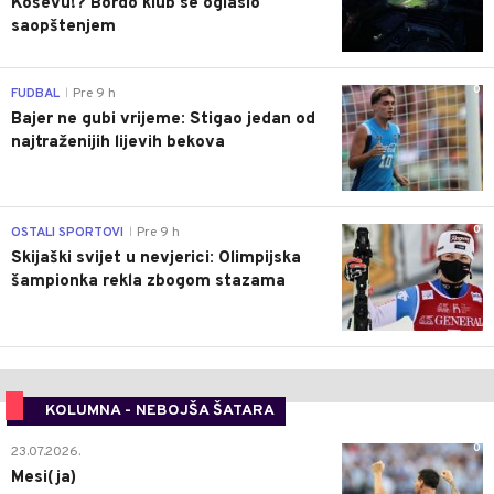
Koševu!? Bordo klub se oglasio
saopštenjem
0
FUDBAL
Pre 9 h
|
Bajer ne gubi vrijeme: Stigao jedan od
najtraženijih lijevih bekova
0
OSTALI SPORTOVI
Pre 9 h
|
Skijaški svijet u nevjerici: Olimpijska
šampionka rekla zbogom stazama
KOLUMNA - NEBOJŠA ŠATARA
0
23.07.2026.
Mesi(ja)