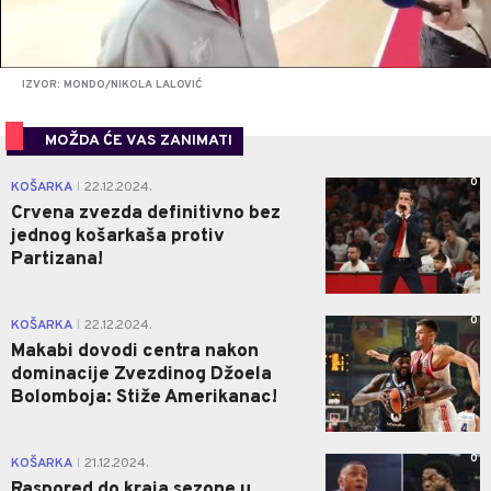
IZVOR: MONDO/NIKOLA LALOVIĆ
MOŽDA ĆE VAS ZANIMATI
0
KOŠARKA
22.12.2024.
|
Crvena zvezda definitivno bez
jednog košarkaša protiv
Partizana!
0
KOŠARKA
22.12.2024.
|
Makabi dovodi centra nakon
dominacije Zvezdinog Džoela
Bolomboja: Stiže Amerikanac!
0
KOŠARKA
21.12.2024.
|
Raspored do kraja sezone u