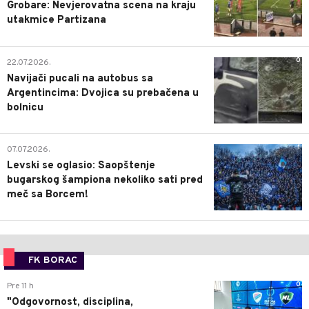
Grobare: Nevjerovatna scena na kraju
utakmice Partizana
0
22.07.2026.
Navijači pucali na autobus sa
Argentincima: Dvojica su prebačena u
bolnicu
1
07.07.2026.
Levski se oglasio: Saopštenje
bugarskog šampiona nekoliko sati pred
meč sa Borcem!
FK BORAC
0
Pre 11 h
"Odgovornost, disciplina,