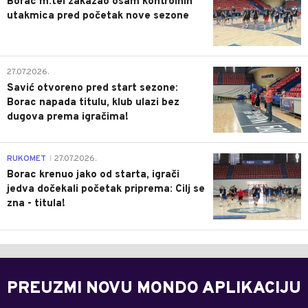
Borac m:tel zakazao osam kontrolnih
utakmica pred početak nove sezone
0
27.07.2026.
Savić otvoreno pred start sezone:
Borac napada titulu, klub ulazi bez
dugova prema igračima!
0
RUKOMET
27.07.2026.
|
Borac krenuo jako od starta, igrači
jedva dočekali početak priprema: Cilj se
zna - titula!
PREUZMI NOVU MONDO APLIKACIJU