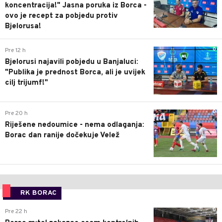
koncentracija!" Jasna poruka iz Borca -
ovo je recept za pobjedu protiv
Bjelorusa!
0
Pre 12 h
Bjelorusi najavili pobjedu u Banjaluci:
"Publika je prednost Borca, ali je uvijek
cilj trijumf!"
0
Pre 20 h
Riješene nedoumice - nema odlaganja:
Borac dan ranije dočekuje Velež
RK BORAC
0
Pre 22 h