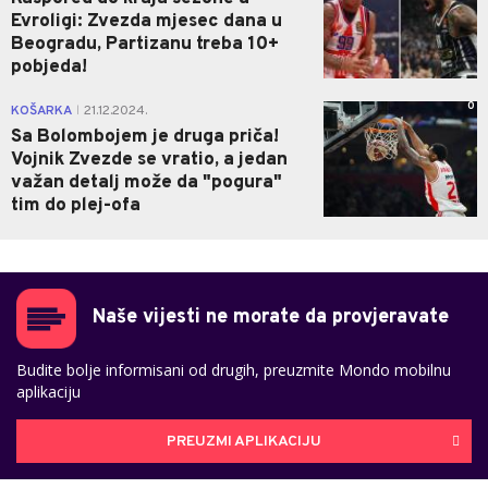
Evroligi: Zvezda mjesec dana u
Beogradu, Partizanu treba 10+
pobjeda!
0
KOŠARKA
21.12.2024.
|
Sa Bolombojem je druga priča!
Vojnik Zvezde se vratio, a jedan
važan detalj može da "pogura"
tim do plej-ofa
Naše vijesti ne morate da provjeravate
Budite bolje informisani od drugih, preuzmite Mondo mobilnu
aplikaciju
PREUZMI APLIKACIJU