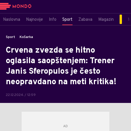
Naslovna
Najnovije
Info
Sport
Zabava
Magazin
M
Sport
Košarka
Crvena zvezda se hitno
oglasila saopštenjem: Trener
Janis Sferopulos je često
neopravdano na meti kritika!
22.12.2024. / 12:59