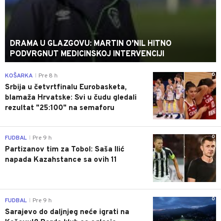
DRAMA U GLAZGOVU: MARTIN O'NIL HITNO
PODVRGNUT MEDICINSKOJ INTERVENCIJI
0
KOŠARKA
Pre 8 h
|
Srbija u četvrtfinalu Eurobasketa,
blamaža Hrvatske: Svi u čudu gledali
rezultat "25:100" na semaforu
0
FUDBAL
Pre 9 h
|
Partizanov tim za Tobol: Saša Ilić
napada Kazahstance sa ovih 11
0
FUDBAL
Pre 9 h
|
Sarajevo do daljnjeg neće igrati na