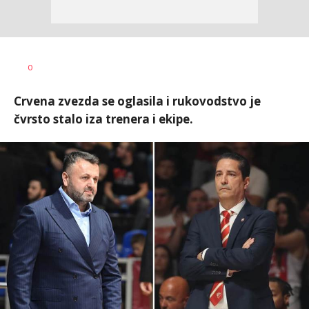
Nebojša
AUTOR
0
Šatara
Crvena zvezda se oglasila i rukovodstvo je
čvrsto stalo iza trenera i ekipe.