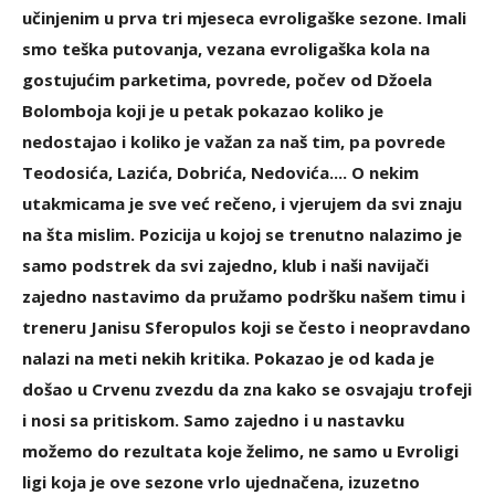
učinjenim u prva tri mjeseca evroligaške sezone. Imali
smo teška putovanja, vezana evroligaška kola na
gostujućim parketima, povrede, počev od Džoela
Bolomboja koji je u petak pokazao koliko je
nedostajao i koliko je važan za naš tim, pa povrede
Teodosića, Lazića, Dobrića, Nedovića.... O nekim
utakmicama je sve već rečeno, i vjerujem da svi znaju
na šta mislim. Pozicija u kojoj se trenutno nalazimo je
samo podstrek da svi zajedno, klub i naši navijači
zajedno nastavimo da pružamo podršku našem timu i
treneru Janisu Sferopulos koji se često i neopravdano
nalazi na meti nekih kritika. Pokazao je od kada je
došao u Crvenu zvezdu da zna kako se osvajaju trofeji
i nosi sa pritiskom. Samo zajedno i u nastavku
možemo do rezultata koje želimo, ne samo u Evroligi
ligi koja je ove sezone vrlo ujednačena, izuzetno