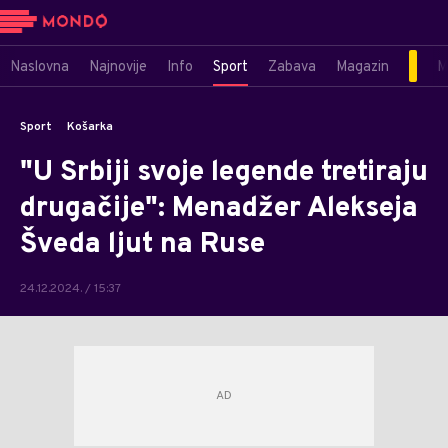
Naslovna
Najnovije
Info
Sport
Zabava
Magazin
M
Sport
Košarka
"U Srbiji svoje legende tretiraju
drugačije": Menadžer Alekseja
Šveda ljut na Ruse
24.12.2024. / 15:37