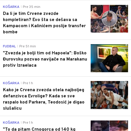
0
KOŠARKA
Pre 35 min
|
Da li je tim Crvene zvezde
kompletiran? Evo šta se dešava sa
Kampacom i Kalinićem poslije transfer
bombe
0
FUDBAL
Pre 51 min
|
"Zvezda je bolji tim od Hapoela": Boško
Đurovsku pozvao navijače na Marakanu
protiv Izraelaca
0
KOŠARKA
Pre 1 h
|
Kako je Crvena zvezda otela najboljeg
defanzivca Evrolige? Kada se sve
raspalo kod Parkera, Teodosić je digao
slušalicu
0
KOŠARKA
Pre 1 h
|
"To da pitam Crnogorca od 140 kg