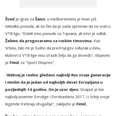
Šved
je igrao za
Šansi
, u međuvremenu je imao još
nekoliko ponuda, ali se čini da je sada spreman da se vrati u
VTB ligu. "Dobili smo ponude sa Tajvana, ali smo je odbili.
Želimo da pregovaramo sa ruskim timovima.
Kao
Srbinu, bilo mi je čudno da pred njegov odlazak u Kinu,
klubovi iz VTB lige nisu izrazili želju da ga dovedu", objasnio
je
Fimić
za "Sport Ekspres".
"
Aleksej je realno gledano najbolji Rus svoje generacije
i mislim da je jedan od najboljih deset Evropljana u
posljednjih 14 godina. On je uzor djeci.
Dvaput je bio
najbolji poenter Evrolige i Evrobasketa 2017. U Srbiji svoje
legende tretiraju drugačije", zaključio je
Fimić
.