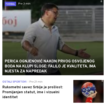
0
Pre 3 min
FUDBAL
PERICA OGNJENOVIĆ NAKON PRVOG OSVOJENOG
BODA NA KLUPI SLOGE: FALILO JE KVALITETA, IMA
MJESTA ZA NAPREDAK
0
OSTALI SPORTOVI
Pre 21 min
|
Rukometni savez Srbije je prošlost:
Promijenjen statut, ime i vizuelni
identitet