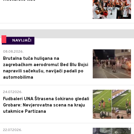
NAVIJAČI
0
08.08.2026.
Brutalna tuča huligana na
zagrebačkom aerodromu! Bed Blu Bojsi
napravili sačekušu, navijači padali po
automobilima
0
24.07.2026.
Fudbaleri UNA Štrasena šokirano gledali
Grobare: Nevjerovatna scena na kraju
utakmice Partizana
0
22.07.2026.