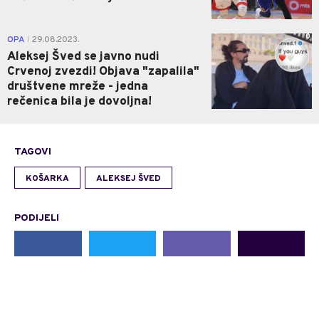
0
OPA
29.08.2023.
|
Aleksej Šved se javno nudi
Crvenoj zvezdi! Objava "zapalila"
društvene mreže - jedna
rečenica bila je dovoljna!
TAGOVI
KOŠARKA
ALEKSEJ ŠVED
PODIJELI