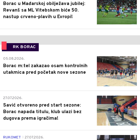
Borac u Mađarskoj obilježava jubilej:
Revanš sa ML Vitebskom biće 50.
nastup crveno-plavih u Evropi!
RK BORAC
0
05.08.2026.
Borac m:tel zakazao osam kontrolnih
utakmica pred početak nove sezone
0
27.07.2026.
Savić otvoreno pred start sezone:
Borac napada titulu, klub ulazi bez
dugova prema igračima!
0
RUKOMET
27.07.2026.
|