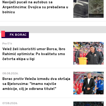
Navijači pucali na autobus sa
Argentincima: Dvojica su prebačena u
bolnicu
FK BORAC
0
Pre 17 h
Velež želi iskoristiti umor Borca, Ibro
Rahimić optimista: Po kvalitetu smo
četvrta ekipa u ligi
0
08.08.2026.
Borac protiv Veleža između dva okršaja
sa Bjelorusima: "Imamo najviše
ambicije, cilj je odbrana titule!"
0
07.08.2026.