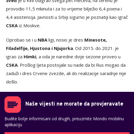
Šved
je u Kini odigrao svega pet mečeva, na terenu je
provodio 11,5 mkinuta i za to vrijeme bilježio 6,4 poena i
4,4 asistencija. Javnosti u Srbiji sigurno je poznatiji kao igrač
CSKA
iz Moskve.
Oprobao se i u
NBA
ligi, nosio je dres
Minesote,
Filadelfije, Hjustona i Njujorka
. Od 2015. do 2021. je
igrao za
Himki
, a oda je naredne dvije sezone proveo u
CSKA
. Prošlog ljeta postojale su nade da bi Rus mogao da
zaduži i dres Crvene zvezde, ali do realizacije saradnje nije
došlo.
Naše vijesti ne morate da provjeravate
Budite bolje informisani od drugih, preuzmite Mondo mobilnu
aplikaciju