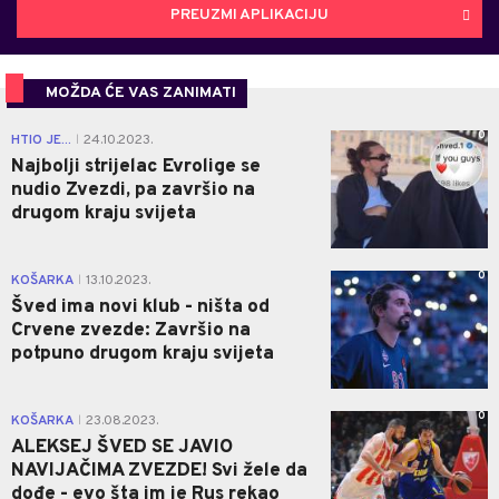
PREUZMI APLIKACIJU
MOŽDA ĆE VAS ZANIMATI
0
HTIO JE...
24.10.2023.
|
Najbolji strijelac Evrolige se
nudio Zvezdi, pa završio na
drugom kraju svijeta
0
KOŠARKA
13.10.2023.
|
Šved ima novi klub - ništa od
Crvene zvezde: Završio na
potpuno drugom kraju svijeta
0
KOŠARKA
23.08.2023.
|
ALEKSEJ ŠVED SE JAVIO
NAVIJAČIMA ZVEZDE! Svi žele da
dođe - evo šta im je Rus rekao