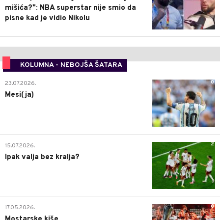
mišića?": NBA superstar nije smio da
pisne kad je vidio Nikolu
KOLUMNA - NEBOJŠA ŠATARA
0
23.07.2026.
Mesi(ja)
2
15.07.2026.
Ipak valja bez kralja?
0
17.05.2026.
Mostarske kiše