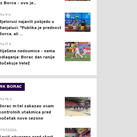
iz Borca - ovo je...
0
Pre 9 h
Bjelorusi najavili pobjedu u
Banjaluci: "Publika je prednost
Borca, ali ...
0
Pre 17 h
Riješene nedoumice - nema
odlaganja: Borac dan ranije
dočekuje Velež
RK BORAC
0
Pre 18 h
Borac m:tel zakazao osam
kontrolnih utakmica pred
početak nove sezone
0
27.07.2026.