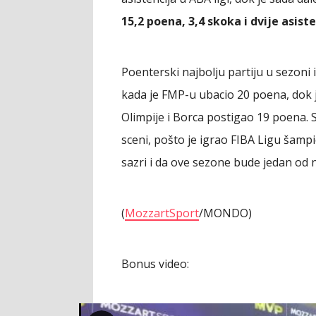
15,2 poena, 3,4 skoka i dvije asist
Poenterski najbolju partiju u sezon
kada je FMP-u ubacio 20 poena, dok j
Olimpije i Borca postigao 19 poena. 
sceni, pošto je igrao FIBA Ligu šam
sazri i da ove sezone bude jedan od
(
MozzartSport
/MONDO)
Bonus video: