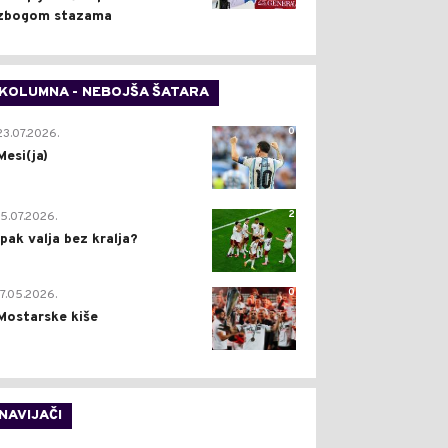
zbogom stazama
KOLUMNA - NEBOJŠA ŠATARA
0
23.07.2026.
Mesi(ja)
2
15.07.2026.
Ipak valja bez kralja?
0
17.05.2026.
Mostarske kiše
NAVIJAČI