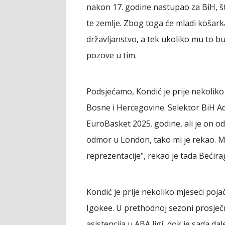
nakon 17. godine nastupao za BiH, š
te zemlje. Zbog toga će mladi košark
državljanstvo, a tek ukoliko mu to bu
pozove u tim.
Podsjećamo, Kondić je prije nekoliko
Bosne i Hercegovine. Selektor BiH Adi
EuroBasket 2025. godine, ali je on od
odmor u London, tako mi je rekao. M
reprezentacije", rekao je tada Bećirag
Kondić je prije nekoliko mjeseci poja
Igokee. U prethodnoj sezoni prosječno
asistencija u ABA ligi, dok je sada da