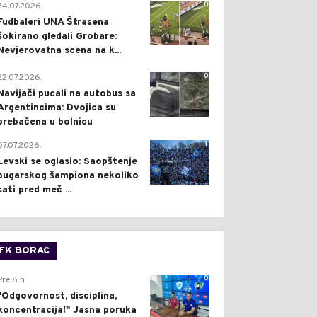
0
24.07.2026.
Fudbaleri UNA Štrasena
šokirano gledali Grobare:
Nevjerovatna scena na k...
0
22.07.2026.
Navijači pucali na autobus sa
Argentincima: Dvojica su
prebačena u bolnicu
1
07.07.2026.
Levski se oglasio: Saopštenje
bugarskog šampiona nekoliko
sati pred meč ...
FK BORAC
0
Pre 8 h
"Odgovornost, disciplina,
koncentracija!" Jasna poruka