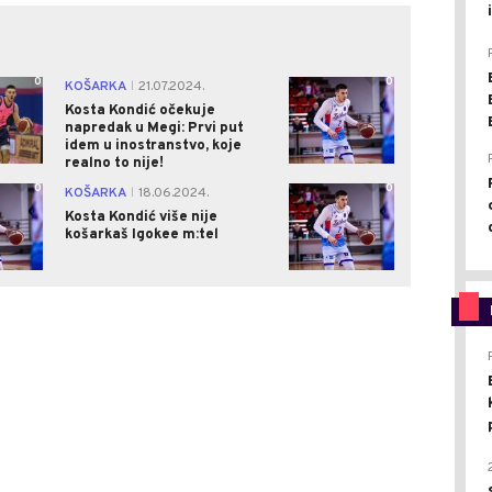
0
0
KOŠARKA
21.07.2024.
|
Kosta Kondić očekuje
napredak u Megi: Prvi put
idem u inostranstvo, koje
realno to nije!
0
0
KOŠARKA
18.06.2024.
|
Kosta Kondić više nije
košarkaš Igokee m:tel