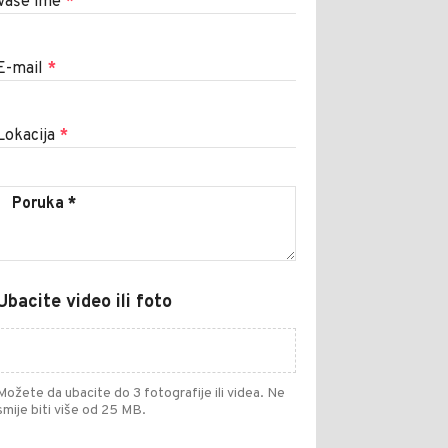
Vaše ime
*
E-mail
*
Lokacija
*
Ubacite video ili foto
Možete da ubacite do 3 fotografije ili videa. Ne
smije biti više od 25 MB.