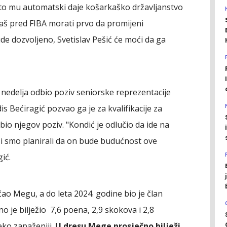
to mu automatski daje košarkaško državljanstvo
aš pred FIBA morati prvo da promijeni
de dozvoljeno, Svetislav Pešić će moći da ga
 nedelja odbio poziv seniorske reprezentacije
s Bećiragić pozvao ga je za kvalifikacije za
bio njegov poziv. "Kondić je odlučio da ide na
i smo planirali da on bude budućnost ove
ić.
čao Megu, a do leta 2024. godine bio je član
 je bilježio 7,6 poena, 2,9 skokova i 2,8
leko zapaženiji.
U dresu Mege prosječno bilježi