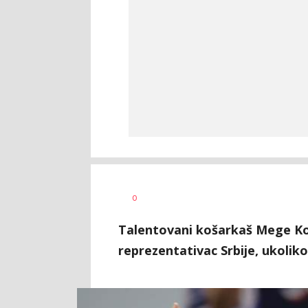
Nebojša
AUTOR
0
Šatara
Talentovani košarkaš Mege Ko
reprezentativac Srbije, ukoliko