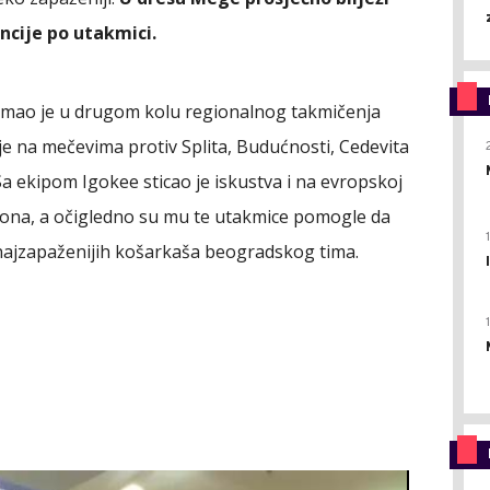
encije po utakmici.
i imao je u drugom kolu regionalnog takmičenja
e na mečevima protiv Splita, Budućnosti, Cedevita
Sa ekipom Igokee sticao je iskustva i na evropskoj
piona, a očigledno su mu te utakmice pomogle da
 najzapaženijih košarkaša beogradskog tima.