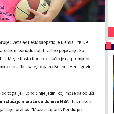
bije Svetislav Pešić saopštio je u emisiji "KIDA
 narednom periodu dobiti važno pojačanje. Po
i bek Mege Kosta Kondić odlučio je da promijeni
kmica u mlađim kategorijama Bosne i Hercegovine
 od toga, jer Kondić nije jedini koji može da odluči
om slučaju moraće da donese FIBA
i tek nakon
ojačanje, prenosi "MozzartSport". Kondić je i