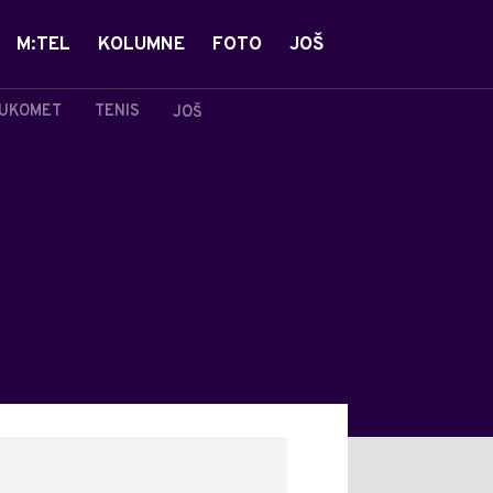
M:TEL
KOLUMNE
FOTO
JOŠ
UKOMET
TENIS
JOŠ