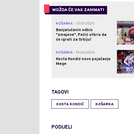
MOŽDA ĆE VAS ZANIMATI
KOŠARKA
03.01.2025.
|
Banjalučanin odbio
"zmajeve", Pešić otkrio da
će igrati za Srbiju!
KOŠARKA
19.06.2024.
|
Kosta Kondić novo pojačanje
Mege
TAGOVI
KOSTA KONDIĆ
KOŠARKA
PODIJELI