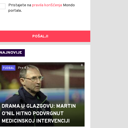
Pristajete na
pravila korišćenja
Mondo
portala.
POŠALJI
NAJNOVIJE
0
Pre 4 h
FUDBAL
DRAMA U GLAZGOVU: MARTIN
O'NIL HITNO PODVRGNUT
MEDICINSKOJ INTERVENCIJI