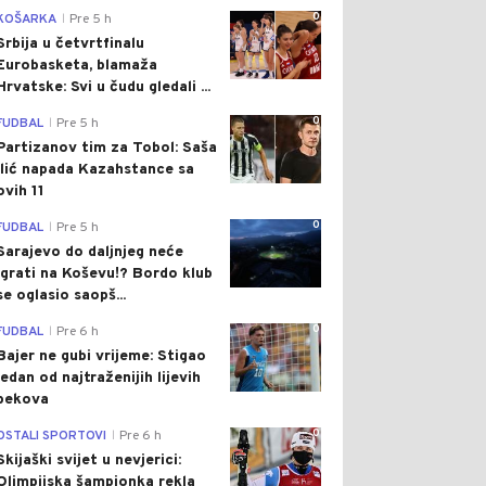
0
KOŠARKA
Pre 5 h
|
Srbija u četvrtfinalu
Eurobasketa, blamaža
Hrvatske: Svi u čudu gledali ...
0
FUDBAL
Pre 5 h
|
Partizanov tim za Tobol: Saša
Ilić napada Kazahstance sa
ovih 11
0
FUDBAL
Pre 5 h
|
Sarajevo do daljnjeg neće
igrati na Koševu!? Bordo klub
se oglasio saopš...
0
FUDBAL
Pre 6 h
|
Bajer ne gubi vrijeme: Stigao
jedan od najtraženijih lijevih
bekova
0
OSTALI SPORTOVI
Pre 6 h
|
Skijaški svijet u nevjerici:
Olimpijska šampionka rekla