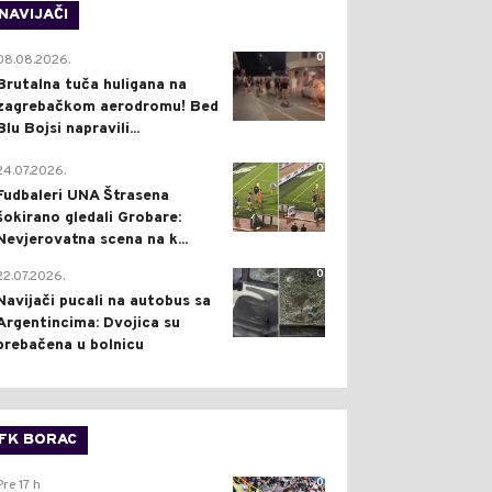
NAVIJAČI
0
08.08.2026.
Brutalna tuča huligana na
zagrebačkom aerodromu! Bed
Blu Bojsi napravili...
0
24.07.2026.
Fudbaleri UNA Štrasena
šokirano gledali Grobare:
Nevjerovatna scena na k...
0
22.07.2026.
Navijači pucali na autobus sa
Argentincima: Dvojica su
prebačena u bolnicu
FK BORAC
0
Pre 17 h