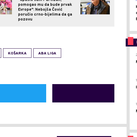
pomogao mu da bude prvak
Evrope": Nebojša Čović
poručio crno-bijelima da ga
pozovu
KOŠARKA
ABA LIGA