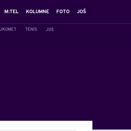
M:TEL
KOLUMNE
FOTO
JOŠ
UKOMET
TENIS
JOŠ