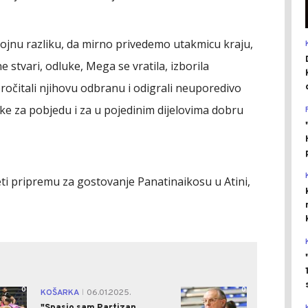
tojnu razliku, da mirno privedemo utakmicu kraju,
 stvari, odluke, Mega se vratila, izborila
pročitali njihovu odbranu i odigrali neuporedivo
ke za pobjedu i za u pojedinim dijelovima dobru
ti pripremu za gostovanje Panatinaikosu u Atini,
0
0
KOŠARKA
06.01.2025.
|
"Spasio sam Partizan,