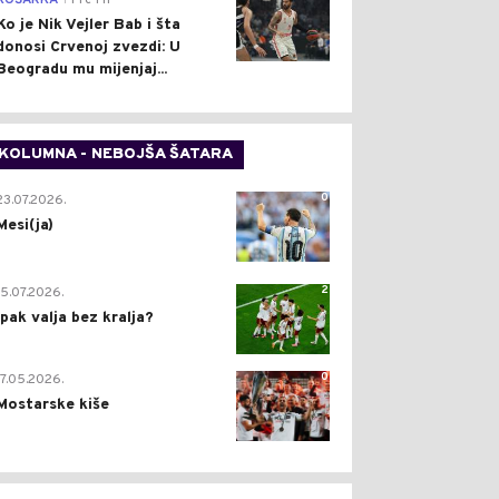
KOŠARKA
Pre 1 h
Ko je Nik Vejler Bab i šta
donosi Crvenoj zvezdi: U
Beogradu mu mijenjaj...
KOLUMNA - NEBOJŠA ŠATARA
0
23.07.2026.
Mesi(ja)
2
15.07.2026.
Ipak valja bez kralja?
0
17.05.2026.
Mostarske kiše