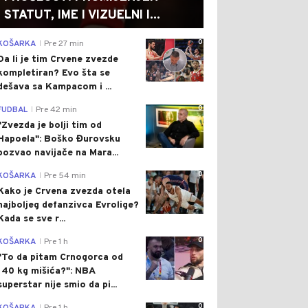
STATUT, IME I VIZUELNI I...
0
KOŠARKA
Pre 27 min
|
Da li je tim Crvene zvezde
kompletiran? Evo šta se
dešava sa Kampacom i ...
0
FUDBAL
Pre 42 min
|
"Zvezda je bolji tim od
Hapoela": Boško Đurovsku
pozvao navijače na Mara...
0
KOŠARKA
Pre 54 min
|
Kako je Crvena zvezda otela
najboljeg defanzivca Evrolige?
Kada se sve r...
0
KOŠARKA
Pre 1 h
|
"To da pitam Crnogorca od
140 kg mišića?": NBA
superstar nije smio da pi...
0
|