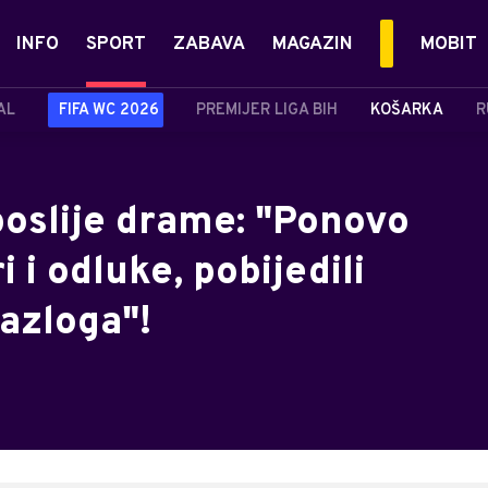
INFO
SPORT
ZABAVA
MAGAZIN
MOBIT
AL
FIFA WC 2026
PREMIJER LIGA BIH
KOŠARKA
R
poslije drame: "Ponovo
 i odluke, pobijedili
azloga"!