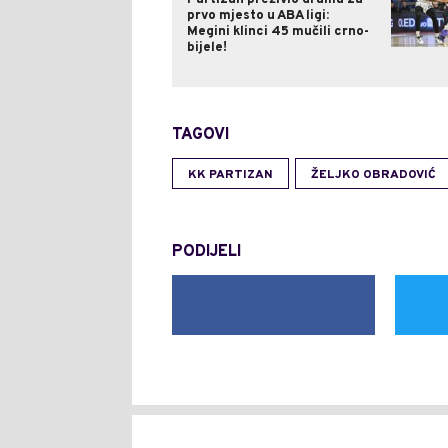
prvo mjesto u ABA ligi:
Megini klinci 45 mučili crno-
bijele!
TAGOVI
KK PARTIZAN
ŽELJKO OBRADOVIĆ
PODIJELI