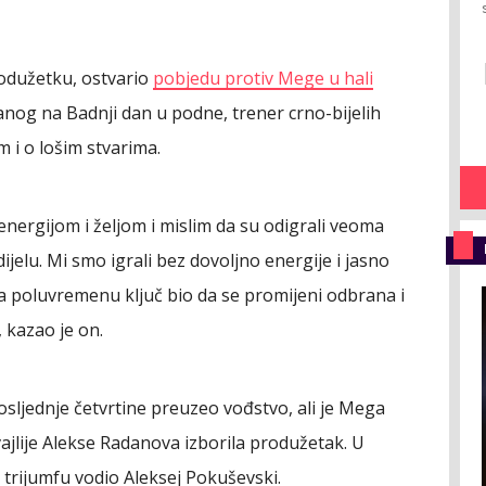
rodužetku, ostvario
pobjedu protiv Mege u hali
og na Badnji dan u podne, trener crno-bijelih
m i o lošim stvarima.
energijom i željom i mislim da su odigrali veoma
elu. Mi smo igrali bez dovoljno energije i jasno
 na poluvremenu ključ bio da se promijeni odbrana i
 kazao je on.
osljednje četvrtine preuzeo vođstvo, ali je Mega
ajlije Alekse Radanova izborila produžetak. U
 trijumfu vodio Aleksej Pokuševski.