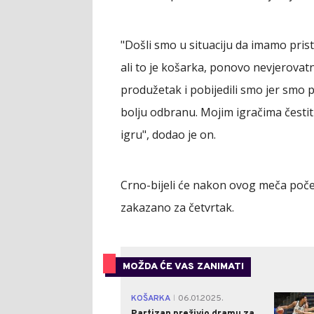
"Došli smo u situaciju da imamo pris
ali to je košarka, ponovo nevjerovatne
produžetak i pobijedili smo jer smo 
bolju odbranu. Mojim igračima čestit
igru", dodao je on.
Crno-bijeli će nakon ovog meča poče
zakazano za četvrtak.
MOŽDA ĆE VAS ZANIMATI
KOŠARKA
06.01.2025.
|
Partizan preživio dramu za