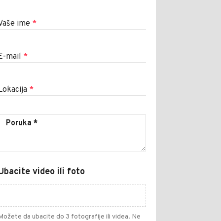
Vaše ime
*
E-mail
*
Lokacija
*
Ubacite video ili foto
Možete da ubacite do 3 fotografije ili videa. Ne