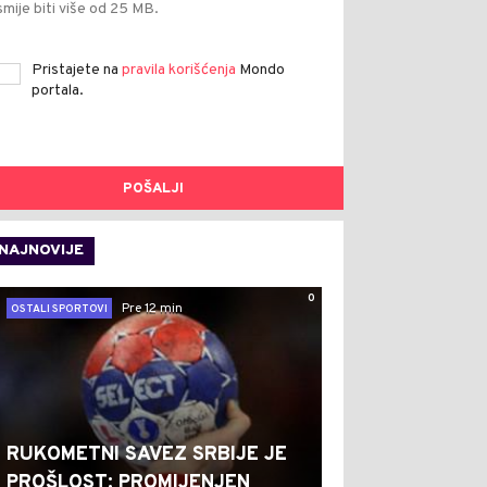
smije biti više od 25 MB.
Pristajete na
pravila korišćenja
Mondo
portala.
POŠALJI
NAJNOVIJE
0
Pre 12 min
OSTALI SPORTOVI
RUKOMETNI SAVEZ SRBIJE JE
PROŠLOST: PROMIJENJEN