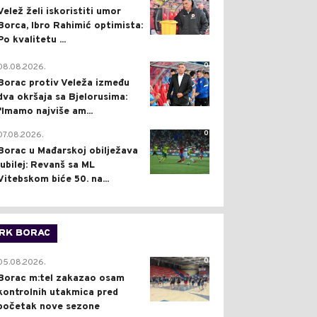
Velež želi iskoristiti umor
Borca, Ibro Rahimić optimista:
Po kvalitetu ...
0
08.08.2026.
Borac protiv Veleža između
dva okršaja sa Bjelorusima:
"Imamo najviše am...
0
07.08.2026.
Borac u Mađarskoj obilježava
jubilej: Revanš sa ML
Vitebskom biće 50. na...
RK BORAC
0
05.08.2026.
Borac m:tel zakazao osam
kontrolnih utakmica pred
početak nove sezone