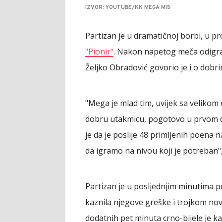
IZVOR: YOUTUBE/KK MEGA MIS
Partizan je u dramatičnoj borbi, u p
"Pionir"
. Nakon napetog meča odigran
Željko Obradović govorio je i o dobri
"Mega je mlad tim, uvijek sa velikom 
dobru utakmicu, pogotovo u prvom dij
je da je poslije 48 primljenih poena
da igramo na nivou koji je potreban",
Partizan je u posljednjim minutima p
kaznila njegove greške i trojkom nov
dodatnih pet minuta crno-bijele je ka