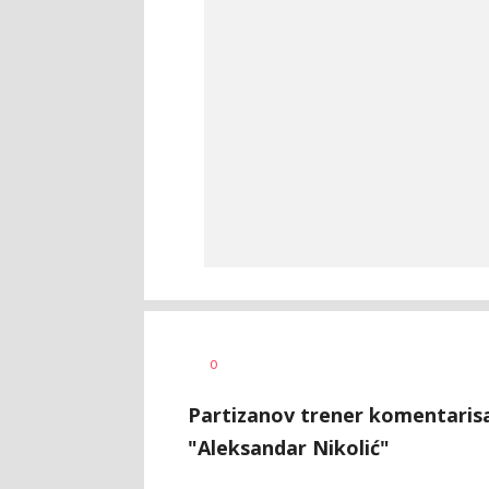
0
Partizanov trener komentarisao
"Aleksandar Nikolić"