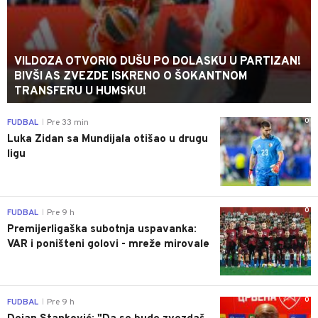
VILDOZA OTVORIO DUŠU PO DOLASKU U PARTIZAN!
BIVŠI AS ZVEZDE ISKRENO O ŠOKANTNOM
TRANSFERU U HUMSKU!
0
FUDBAL
Pre 33 min
|
Luka Zidan sa Mundijala otišao u drugu
ligu
0
FUDBAL
Pre 9 h
|
Premijerligaška subotnja uspavanka:
VAR i poništeni golovi - mreže mirovale
0
FUDBAL
Pre 9 h
|