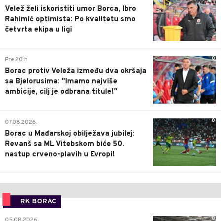
Velež želi iskoristiti umor Borca, Ibro
Rahimić optimista: Po kvalitetu smo
četvrta ekipa u ligi
0
Pre 20 h
Borac protiv Veleža između dva okršaja
sa Bjelorusima: "Imamo najviše
ambicije, cilj je odbrana titule!"
0
07.08.2026.
Borac u Mađarskoj obilježava jubilej:
Revanš sa ML Vitebskom biće 50.
nastup crveno-plavih u Evropi!
RK BORAC
0
05.08.2026.