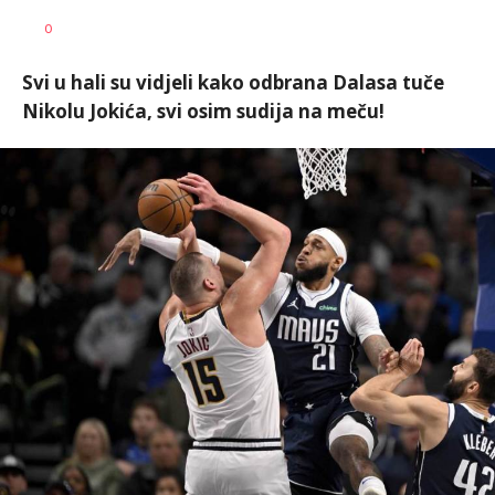
Dragan
AUTOR
0
Šutvić
Svi u hali su vidjeli kako odbrana Dalasa tuče
Nikolu Jokića, svi osim sudija na meču!