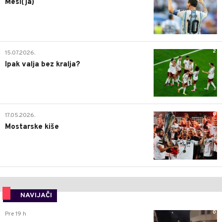
Mesi(ja)
2
15.07.2026.
Ipak valja bez kralja?
0
17.05.2026.
Mostarske kiše
NAVIJAČI
0
Pre 19 h