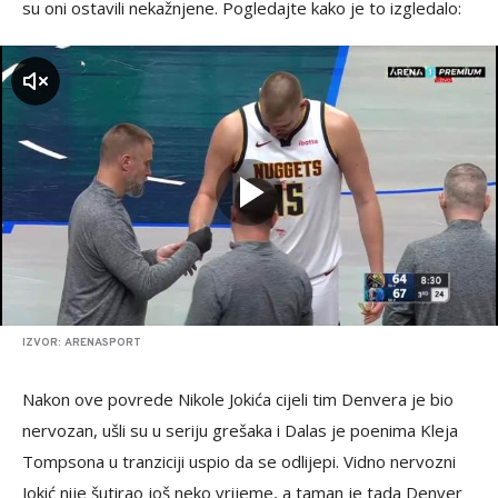
su oni ostavili nekažnjene. Pogledajte kako je to izgledalo:
zvuk
IZVOR: ARENASPORT
Nakon ove povrede Nikole Jokića cijeli tim Denvera je bio
nervozan, ušli su u seriju grešaka i Dalas je poenima Kleja
Tompsona u tranziciji uspio da se odlijepi. Vidno nervozni
Jokić nije šutirao još neko vrijeme, a taman je tada Denver