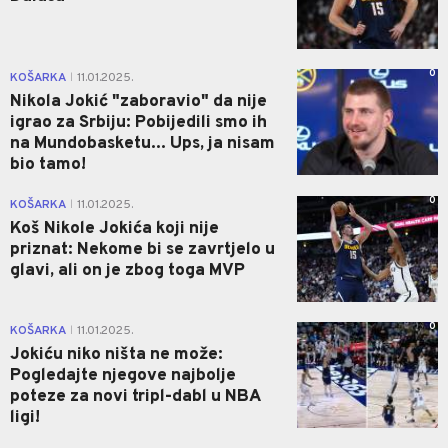
0
KOŠARKA
11.01.2025.
|
Nikola Jokić "zaboravio" da nije
igrao za Srbiju: Pobijedili smo ih
na Mundobasketu... Ups, ja nisam
bio tamo!
0
KOŠARKA
11.01.2025.
|
Koš Nikole Jokića koji nije
priznat: Nekome bi se zavrtjelo u
glavi, ali on je zbog toga MVP
0
KOŠARKA
11.01.2025.
|
Jokiću niko ništa ne može:
Pogledajte njegove najbolje
poteze za novi tripl-dabl u NBA
ligi!