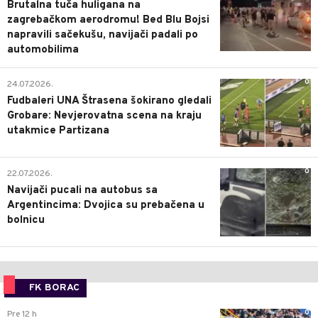
Brutalna tuča huligana na
zagrebačkom aerodromu! Bed Blu Bojsi
napravili sačekušu, navijači padali po
automobilima
0
24.07.2026.
Fudbaleri UNA Štrasena šokirano gledali
Grobare: Nevjerovatna scena na kraju
utakmice Partizana
0
22.07.2026.
Navijači pucali na autobus sa
Argentincima: Dvojica su prebačena u
bolnicu
FK BORAC
0
Pre 12 h