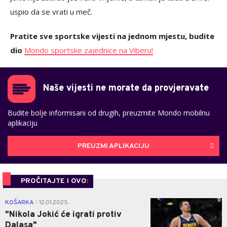
uspio da se vrati u meč.
Pratite sve sportske vijesti na jednom mjestu, budite
dio
Mondo sportske zajednice na Viberu!
Naše vijesti ne morate da provjeravate
Budite bolje informisani od drugih, preuzmite Mondo mobilnu
aplikaciju
PREUZMI APLIKACIJU
PROČITAJTE I OVO:
0
KOŠARKA
12.01.2025.
|
"Nikola Jokić će igrati protiv
Dalasa"