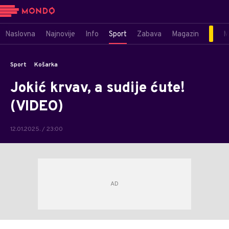
Naslovna
Najnovije
Info
Sport
Zabava
Magazin
M
Sport
Košarka
Jokić krvav, a sudije ćute!
(VIDEO)
12.01.2025. / 23:00