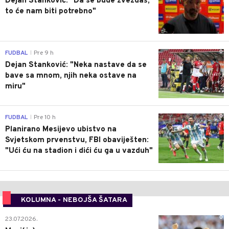
Dejan Stanković: "Da se bude zvezdaš,
to će nam biti potrebno"
0
FUDBAL
Pre 9 h
|
Dejan Stanković: "Neka nastave da se
bave sa mnom, njih neka ostave na
miru"
0
FUDBAL
Pre 10 h
|
Planirano Mesijevo ubistvo na
Svjetskom prvenstvu, FBI obaviješten:
"Ući ću na stadion i dići ću ga u vazduh"
KOLUMNA - NEBOJŠA ŠATARA
0
23.07.2026.