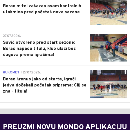
Borac m:tel zakazao osam kontrolnih
utakmica pred početak nove sezone
0
27.07.2026.
Savić otvoreno pred start sezone:
Borac napada titulu, klub ulazi bez
dugova prema igračima!
0
RUKOMET
27.07.2026.
|
Borac krenuo jako od starta, igrači
jedva dočekali početak priprema: Cilj se
zna - titula!
PREUZMI NOVU MONDO APLIKACIJU