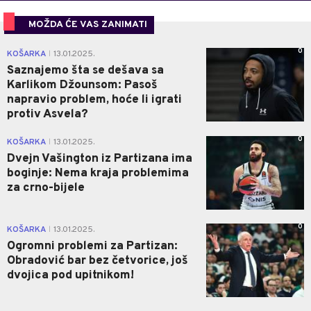
MOŽDA ĆE VAS ZANIMATI
0
KOŠARKA
13.01.2025.
|
Saznajemo šta se dešava sa
Karlikom Džounsom: Pasoš
napravio problem, hoće li igrati
protiv Asvela?
0
KOŠARKA
13.01.2025.
|
Dvejn Vašington iz Partizana ima
boginje: Nema kraja problemima
za crno-bijele
0
KOŠARKA
13.01.2025.
|
Ogromni problemi za Partizan:
Obradović bar bez četvorice, još
dvojica pod upitnikom!