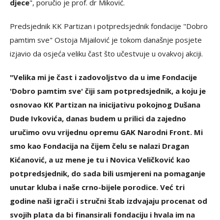
djece
", poručio je prof. dr Miković.
Predsjednik KK Partizan i potpredsjednik fondacije "Dobro
pamtim sve" Ostoja Mijailović je tokom današnje posjete
izjavio da osjeća veliku čast što učestvuje u ovakvoj akciji.
"Velika mi je čast i zadovoljstvo da u ime Fondacije
'Dobro pamtim sve' čiji sam potpredsjednik, a koju je
osnovao KK Partizan na inicijativu pokojnog Dušana
Dude Ivkovića, danas budem u prilici da zajedno
uručimo ovu vrijednu opremu GAK Narodni Front. Mi
smo kao Fondacija na čijem čelu se nalazi Dragan
Kićanović, a uz mene je tu i Novica Veličković kao
potpredsjednik, do sada bili usmjereni na pomaganje
unutar kluba i naše crno-bijele porodice. Već tri
godine naši igrači i stručni štab izdvajaju procenat od
svojih plata da bi finansirali fondaciju i hvala im na