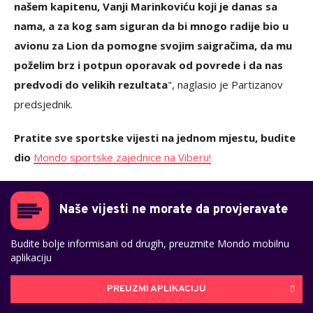
našem kapitenu, Vanji Marinkoviću koji je danas sa
nama, a za kog sam siguran da bi mnogo radije bio u
avionu za Lion da pomogne svojim saigračima, da mu
poželim brz i potpun oporavak od povrede i da nas
predvodi do velikih rezultata
", naglasio je Partizanov
predsjednik.
Pratite sve sportske vijesti na jednom mjestu, budite
dio
Mondo sportske zajednice na Viberu!
Naše vijesti ne morate da provjeravate
Budite bolje informisani od drugih, preuzmite Mondo mobilnu
aplikaciju
PREUZMI APLIKACIJU