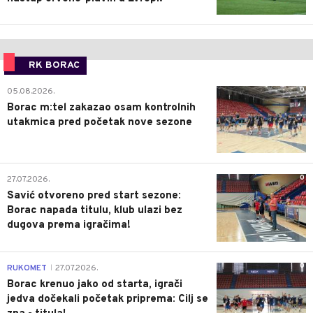
RK BORAC
0
05.08.2026.
Borac m:tel zakazao osam kontrolnih
utakmica pred početak nove sezone
0
27.07.2026.
Savić otvoreno pred start sezone:
Borac napada titulu, klub ulazi bez
dugova prema igračima!
0
RUKOMET
27.07.2026.
|
Borac krenuo jako od starta, igrači
jedva dočekali početak priprema: Cilj se