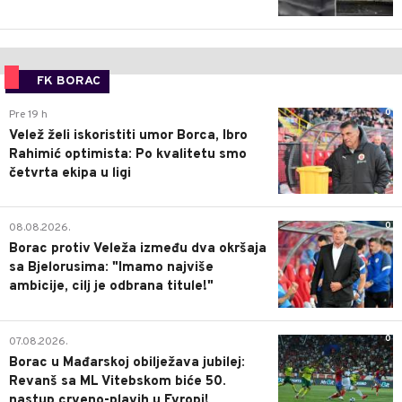
FK BORAC
0
Pre 19 h
Velež želi iskoristiti umor Borca, Ibro
Rahimić optimista: Po kvalitetu smo
četvrta ekipa u ligi
0
08.08.2026.
Borac protiv Veleža između dva okršaja
sa Bjelorusima: "Imamo najviše
ambicije, cilj je odbrana titule!"
0
07.08.2026.
Borac u Mađarskoj obilježava jubilej:
Revanš sa ML Vitebskom biće 50.
nastup crveno-plavih u Evropi!