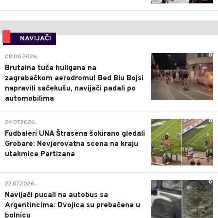
NAVIJAČI
0
08.08.2026.
Brutalna tuča huligana na
zagrebačkom aerodromu! Bed Blu Bojsi
napravili sačekušu, navijači padali po
automobilima
0
24.07.2026.
Fudbaleri UNA Štrasena šokirano gledali
Grobare: Nevjerovatna scena na kraju
utakmice Partizana
0
22.07.2026.
Navijači pucali na autobus sa
Argentincima: Dvojica su prebačena u
bolnicu