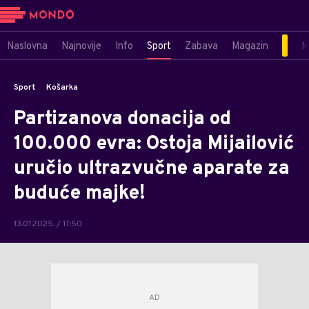
Naslovna
Najnovije
Info
Sport
Zabava
Magazin
M
Sport
Košarka
Partizanova donacija od
100.000 evra: Ostoja Mijailović
uručio ultrazvučne aparate za
buduće majke!
13.01.2025. / 17:50