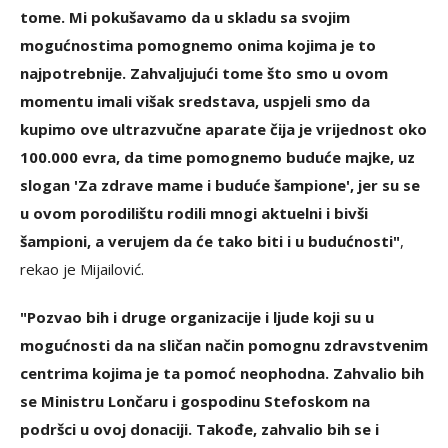
tome. Mi pokušavamo da u skladu sa svojim
mogućnostima pomognemo onima kojima je to
najpotrebnije. Zahvaljujući tome što smo u ovom
momentu imali višak sredstava, uspjeli smo da
kupimo ove ultrazvučne aparate čija je vrijednost oko
100.000 evra, da time pomognemo buduće majke, uz
slogan 'Za zdrave mame i buduće šampione', jer su se
u ovom porodilištu rodili mnogi aktuelni i bivši
šampioni, a verujem da će tako biti i u budućnosti"
,
rekao je Mijailović.
"Pozvao bih i druge organizacije i ljude koji su u
mogućnosti da na sličan način pomognu zdravstvenim
centrima kojima je ta pomoć neophodna. Zahvalio bih
se Ministru Lončaru i gospodinu Stefoskom na
podršci u ovoj donaciji. Takođe, zahvalio bih se i