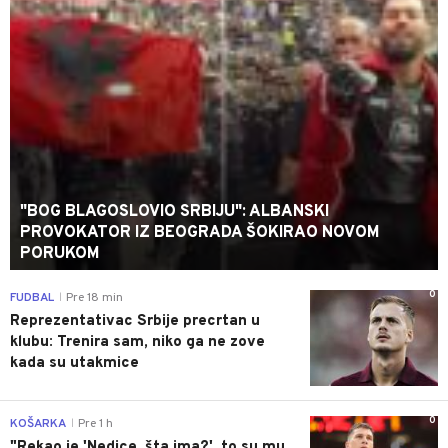
"BOG BLAGOSLOVIO SRBIJU": ALBANSKI
PROVOKATOR IZ BEOGRADA ŠOKIRAO NOVOM
PORUKOM
0
FUDBAL
Pre 18 min
|
Reprezentativac Srbije precrtan u
klubu: Trenira sam, niko ga ne zove
kada su utakmice
0
KOŠARKA
Pre 1 h
|
"Rekao je 'Nedice, šta ima?', to su mu