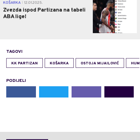
0
KOŠARKA
12.01.2025.
|
Zvezda ispod Partizana na tabeli
ABA lige!
TAGOVI
KK PARTIZAN
KOŠARKA
OSTOJA MIJAILOVIĆ
HUM
PODIJELI