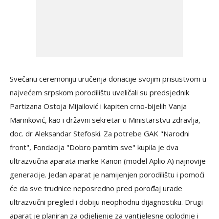
Svečanu ceremoniju uručenja donacije svojim prisustvom u
najvećem srpskom porodilištu uveličali su predsjednik
Partizana Ostoja Mijailović i kapiten crno-bijelih Vanja
Marinković, kao i državni sekretar u Ministarstvu zdravlja,
doc. dr Aleksandar Stefoski. Za potrebe GAK "Narodni
front", Fondacija "Dobro pamtim sve" kupila je dva
ultrazvučna aparata marke Kanon (model Aplio A) najnovije
generacije. Jedan aparat je namijenjen porodilištu i pomoći
će da sve trudnice neposredno pred porođaj urade
ultrazvučni pregled i dobiju neophodnu dijagnostiku. Drugi
aparat je planiran za odjeljenje za vantjelesne oplodnje i