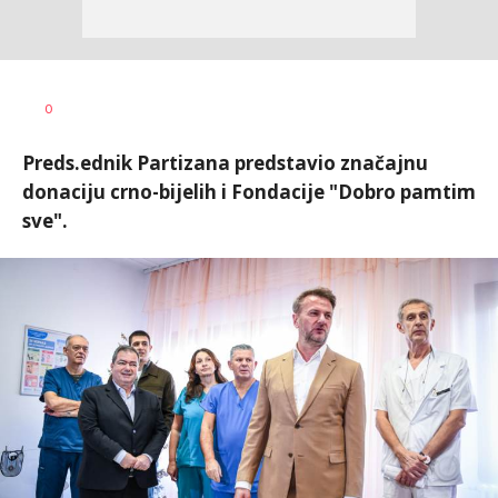
Dragan
AUTOR
0
Šutvić
Preds.ednik Partizana predstavio značajnu
donaciju crno-bijelih i Fondacije "Dobro pamtim
sve".