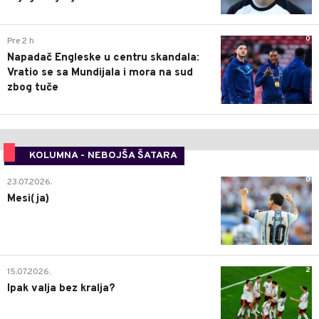
0
Pre 2 h
Napadač Engleske u centru skandala:
Vratio se sa Mundijala i mora na sud
zbog tuče
KOLUMNA - NEBOJŠA ŠATARA
0
23.07.2026.
Mesi(ja)
2
15.07.2026.
Ipak valja bez kralja?