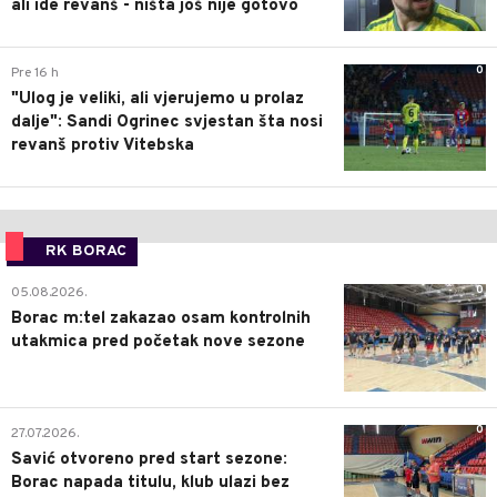
ali ide revanš - ništa još nije gotovo
0
Pre 16 h
"Ulog je veliki, ali vjerujemo u prolaz
dalje": Sandi Ogrinec svjestan šta nosi
revanš protiv Vitebska
RK BORAC
0
05.08.2026.
Borac m:tel zakazao osam kontrolnih
utakmica pred početak nove sezone
0
27.07.2026.
Savić otvoreno pred start sezone:
Borac napada titulu, klub ulazi bez