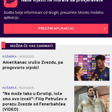
Naše vijesti ne morate da provjeravate
Budite bolje informisani od drugih, preuzmite Mondo mobilnu
aplikaciju
PREUZMI APLIKACIJU
MOŽDA ĆE VAS ZANIMATI
0
KOŠARKA
16.01.2025.
|
Amerikanac srušio Zvezdu, pa
progovorio srpski!
0
KOŠARKA
16.01.2025.
|
"Ne može tako u Evroligi, loše
smo ovo izveli": Filip Petrušev o
porazu Zvezde od Fenerbahčea
(VIDEO)