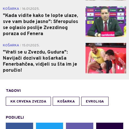
0
KOŠARKA
16.01.2025.
|
"Kada vidite kako te lopte ulaze,
sve vam bude jasno": Sferopulos
se oglasio poslije Zvezdinog
poraza od Fenera
0
KOŠARKA
15.01.2025.
|
"Vrati se u Zvezdu, Gudura":
Navijači dozivali košarkaša
Fenerbahčea, vidjeli su šta im je
poručio!
TAGOVI
KK CRVENA ZVEZDA
KOŠARKA
EVROLIGA
PODIJELI