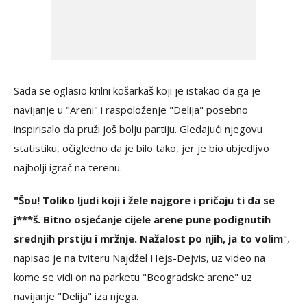
Sada se oglasio krilni košarkaš koji je istakao da ga je
navijanje u "Areni" i raspoloženje "Delija" posebno
inspirisalo da pruži još bolju partiju. Gledajući njegovu
statistiku, očigledno da je bilo tako, jer je bio ubjedljvo
najbolji igrač na terenu.
"Šou! Toliko ljudi koji i žele najgore i pričaju ti da se
j***š. Bitno osjećanje cijele arene pune podignutih
srednjih prstiju i mržnje. Nažalost po njih, ja to volim
",
napisao je na tviteru Najdžel Hejs-Dejvis, uz video na
kome se vidi on na parketu "Beogradske arene" uz
navijanje "Delija" iza njega.