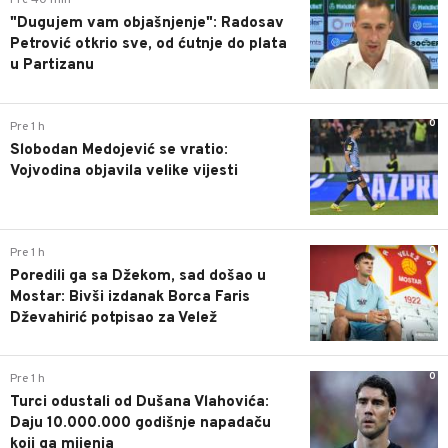
Pre 40 min
"Dugujem vam objašnjenje": Radosav
Petrović otkrio sve, od ćutnje do plata
u Partizanu
0
Pre 1 h
Slobodan Medojević se vratio:
Vojvodina objavila velike vijesti
0
Pre 1 h
Poredili ga sa Džekom, sad došao u
Mostar: Bivši izdanak Borca Faris
Dževahirić potpisao za Velež
0
Pre 1 h
Turci odustali od Dušana Vlahovića:
Daju 10.000.000 godišnje napadaču
koji ga mijenja