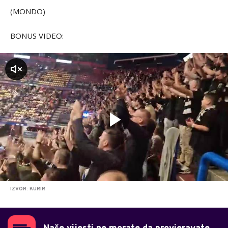
(MONDO)
BONUS VIDEO:
zvuk
IZVOR: KURIR