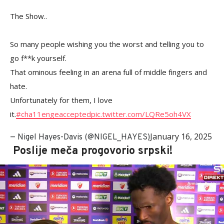
The Show..
So many people wishing you the worst and telling you to
go f**k yourself.
That ominous feeling in an arena full of middle fingers and
hate.
Unfortunately for them, I love
it.
#cha11engeaccepted
pic.twitter.com/LQRe5oh4VX
January 16, 2025
— Nigel Hayes-Davis (@NIGEL_HAYES)
Poslije meča progovorio srpski!