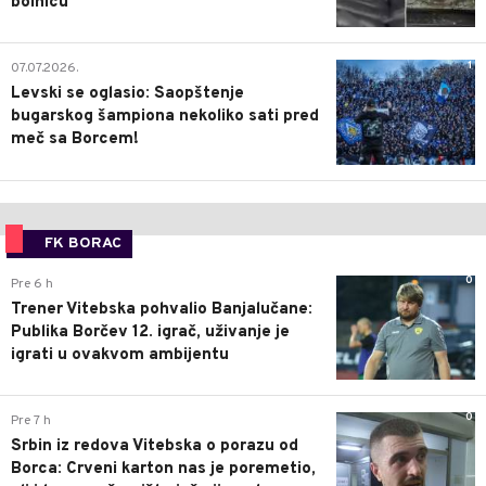
bolnicu
1
07.07.2026.
Levski se oglasio: Saopštenje
bugarskog šampiona nekoliko sati pred
meč sa Borcem!
FK BORAC
0
Pre 6 h
Trener Vitebska pohvalio Banjalučane:
Publika Borčev 12. igrač, uživanje je
igrati u ovakvom ambijentu
0
Pre 7 h
Srbin iz redova Vitebska o porazu od
Borca: Crveni karton nas je poremetio,