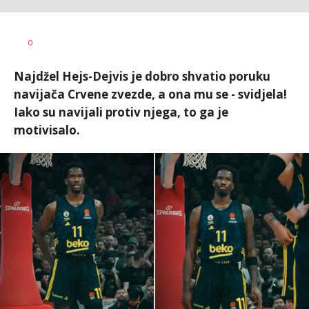
Nebojša
AUTOR
0
Šatara
Najdžel Hejs-Dejvis je dobro shvatio poruku
navijača Crvene zvezde, a ona mu se - svidjela!
Iako su navijali protiv njega, to ga je
motivisalo.