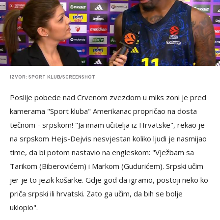
IZVOR: SPORT KLUB/SCREENSHOT
Poslije pobede nad Crvenom zvezdom u miks zoni je pred
kamerama "Sport kluba" Amerikanac propričao na dosta
tečnom - srpskom! "Ja imam učitelja iz Hrvatske", rekao je
na srpskom Hejs-Dejvis nesvjestan koliko ljudi je nasmijao
time, da bi potom nastavio na engleskom: "Vježbam sa
Tarikom (Biberovićem) i Markom (Gudurićem). Srpski učim
jer je to jezik košarke. Gdje god da igramo, postoji neko ko
priča srpski ili hrvatski. Zato ga učim, da bih se bolje
uklopio".