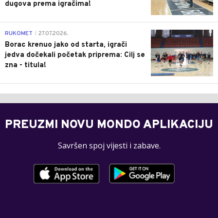
dugova prema igračima!
0
RUKOMET
27.07.2026.
|
Borac krenuo jako od starta, igrači
jedva dočekali početak priprema: Cilj se
zna - titula!
PREUZMI NOVU MONDO APLIKACIJU
Savršen spoj vijesti i zabave.