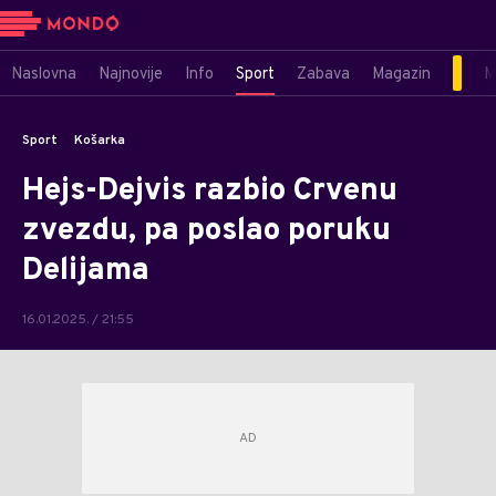
Naslovna
Najnovije
Info
Sport
Zabava
Magazin
M
Sport
Košarka
Hejs-Dejvis razbio Crvenu
zvezdu, pa poslao poruku
Delijama
16.01.2025. / 21:55