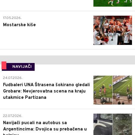
0
17.05.2026.
Mostarske kiše
NAVIJAČI
0
24.07.2026.
Fudbaleri UNA Štrasena šokirano gledali
Grobare: Nevjerovatna scena na kraju
utakmice Partizana
0
22.07.2026.
Navijači pucali na autobus sa
Argentincima: Dvojica su prebačena u