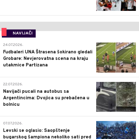
NAVIJAČI
0
24.07.2026.
Fudbaleri UNA Štrasena šokirano gledali
Grobare: Nevjerovatna scena na kraju
utakmice Partizana
0
22.07.2026.
Navijači pucali na autobus sa
Argentincima: Dvojica su prebačena u
bolnicu
1
07.07.2026.
Levski se oglasio: Saopštenje
bugarskog šampiona nekoliko sati pred