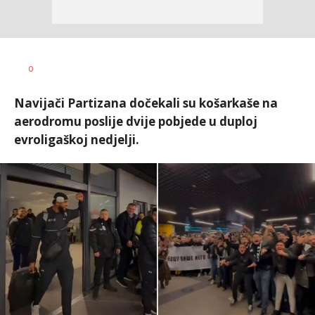
Nebojša
AUTOR
0
Šatara
Navijači Partizana dočekali su košarkaše na
aerodromu poslije dvije pobjede u duploj
evroligaškoj nedjelji.