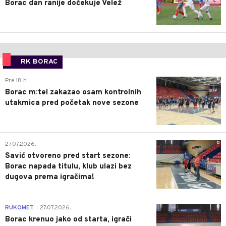
Borac dan ranije dočekuje Velež
RK BORAC
0
Pre 18 h
Borac m:tel zakazao osam kontrolnih
utakmica pred početak nove sezone
0
27.07.2026.
Savić otvoreno pred start sezone:
Borac napada titulu, klub ulazi bez
dugova prema igračima!
0
RUKOMET
27.07.2026.
|
Borac krenuo jako od starta, igrači