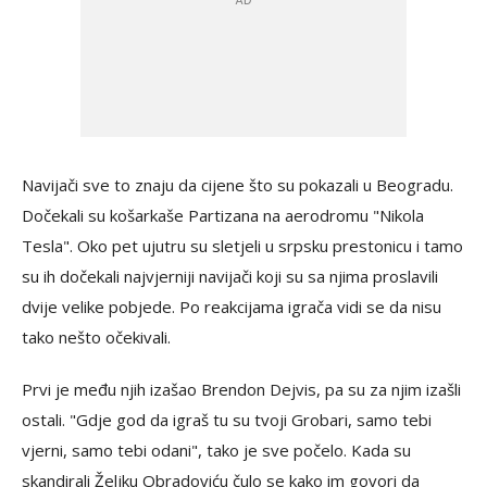
Navijači sve to znaju da cijene što su pokazali u Beogradu.
Dočekali su košarkaše Partizana na aerodromu "Nikola
Tesla". Oko pet ujutru su sletjeli u srpsku prestonicu i tamo
su ih dočekali najvjerniji navijači koji su sa njima proslavili
dvije velike pobjede. Po reakcijama igrača vidi se da nisu
tako nešto očekivali.
Prvi je među njih izašao Brendon Dejvis, pa su za njim izašli
ostali. "Gdje god da igraš tu su tvoji Grobari, samo tebi
vjerni, samo tebi odani", tako je sve počelo. Kada su
skandirali Željku Obradoviću čulo se kako im govori da