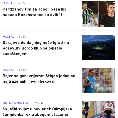
0
FUDBAL
Pre 5 h
|
Partizanov tim za Tobol: Saša Ilić
napada Kazahstance sa ovih 11
0
FUDBAL
Pre 5 h
|
Sarajevo do daljnjeg neće igrati na
Koševu!? Bordo klub se oglasio
saopštenjem
0
FUDBAL
Pre 6 h
|
Bajer ne gubi vrijeme: Stigao jedan od
najtraženijih lijevih bekova
0
OSTALI SPORTOVI
Pre 6 h
|
Skijaški svijet u nevjerici: Olimpijska
šampionka rekla zbogom stazama