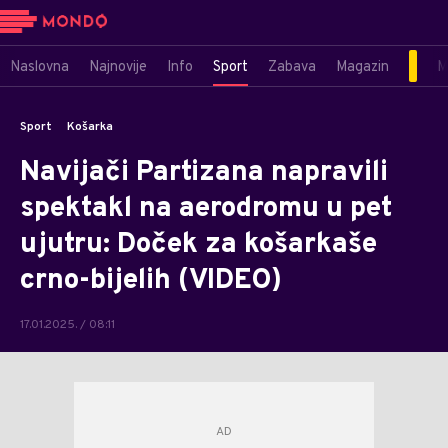
Naslovna
Najnovije
Info
Sport
Zabava
Magazin
M
Sport
Košarka
Navijači Partizana napravili
spektakl na aerodromu u pet
ujutru: Doček za košarkaše
crno-bijelih (VIDEO)
17.01.2025. / 08:11