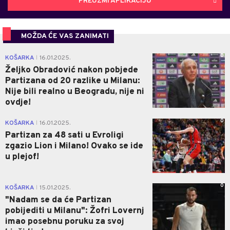
PREUZMI APLIKACIJU
MOŽDA ĆE VAS ZANIMATI
0
KOŠARKA
16.01.2025.
|
Željko Obradović nakon pobjede
Partizana od 20 razlike u Milanu:
Nije bili realno u Beogradu, nije ni
ovdje!
0
KOŠARKA
16.01.2025.
|
Partizan za 48 sati u Evroligi
zgazio Lion i Milano! Ovako se ide
u plejof!
0
KOŠARKA
15.01.2025.
|
"Nadam se da će Partizan
pobijediti u Milanu": Žofri Lovernj
imao posebnu poruku za svoj