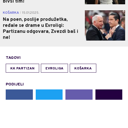
bivši tim!
0
KOŠARKA
15.01.2025.
|
Na poen, poslije produžetka,
ređale se drame u Evroligi:
Partizanu odgovara, Zvezdi baš i
ne!
TAGOVI
KK PARTIZAN
EVROLIGA
KOŠARKA
PODIJELI