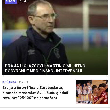
Pre 4 h
FUDBAL
DRAMA U GLAZGOVU: MARTIN O'NIL HITNO
PODVRGNUT MEDICINSKOJ INTERVENCIJI
0
KOŠARKA
Pre 5 h
|
Srbija u četvrtfinalu Eurobasketa,
blamaža Hrvatske: Svi u čudu gledali
rezultat "25:100" na semaforu