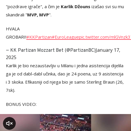
"pozdrave igrače", a čim je
Karlik Džouns
izašao svi su mu
skandirali "
MVP, MVP
".
HVALA
GROBARI!
#KKPartizan
#EuroLeague
pic.twitter.com/mlGVnzk
January 17,
— KK Partizan Mozzart Bet (@PartizanBC)
2025
Karlik je bio nezaustavljiv u Milanu i jedna asistencija dijelila
ga je od dabl-dabl učinka, dao je 24 poena, uz 9 asistencija
i 3 skoka. Efikasniji od njega bio je samo Sterling Braun (26,
7sk).
BONUS VIDEO:
zvuk