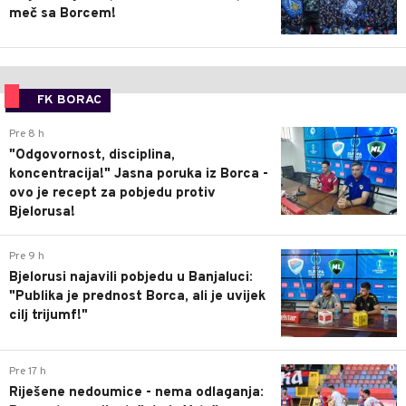
meč sa Borcem!
FK BORAC
0
Pre 8 h
"Odgovornost, disciplina,
koncentracija!" Jasna poruka iz Borca -
ovo je recept za pobjedu protiv
Bjelorusa!
0
Pre 9 h
Bjelorusi najavili pobjedu u Banjaluci:
"Publika je prednost Borca, ali je uvijek
cilj trijumf!"
0
Pre 17 h
Riješene nedoumice - nema odlaganja: