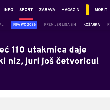
INFO
SPORT
ZABAVA
MAGAZIN
MOBIT
AL
FIFA WC 2026
PREMIJER LIGA BIH
KOŠARKA
R
već 110 utakmica daje
ki niz, juri još četvoricu!