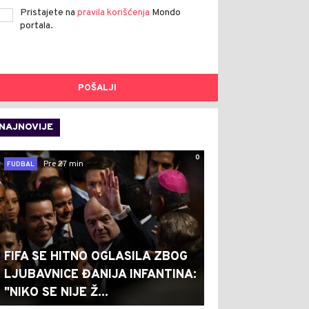
Pristajete na
pravila korišćenja
Mondo
portala.
POŠALJI
NAJNOVIJE
0
Pre 27 min
FUDBAL
FIFA SE HITNO OGLASILA ZBOG
LJUBAVNICE ĐANIJA INFANTINA:
"NIKO SE NIJE Ž...