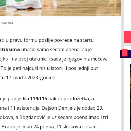
OFIMEDIA
i u pravu formu poslije povrede na startu
ltiksima
ubacio samo sedam poena, ali je
rojku i na ovoj utakmici i sada je njegov niz mečeva
o je peti najduži niz u istoriji i posljednji put
ču 17. marta 2023. godine.
a
je pobijedila
119:115
nakon produžetka, a
ena i 11 asistencija. Dajson Denijels je dodao 23,
okova, a Bogdanović je uz sedam poena imao i tri
na Braun je imao 24 poena, 11 skokova i osam