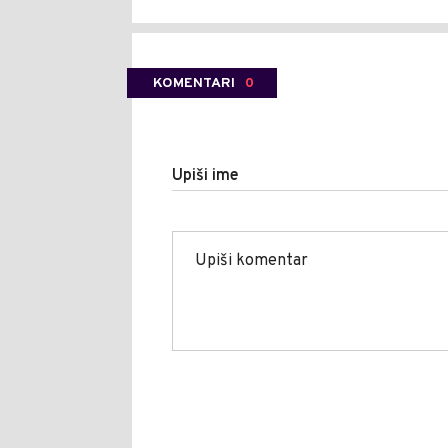
KOMENTARI
0
Upiši ime