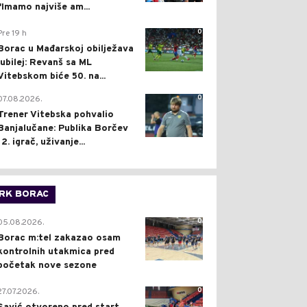
"Imamo najviše am...
0
Pre 19 h
Borac u Mađarskoj obilježava
jubilej: Revanš sa ML
Vitebskom biće 50. na...
0
07.08.2026.
Trener Vitebska pohvalio
Banjalučane: Publika Borčev
12. igrač, uživanje...
RK BORAC
0
05.08.2026.
Borac m:tel zakazao osam
kontrolnih utakmica pred
početak nove sezone
0
27.07.2026.