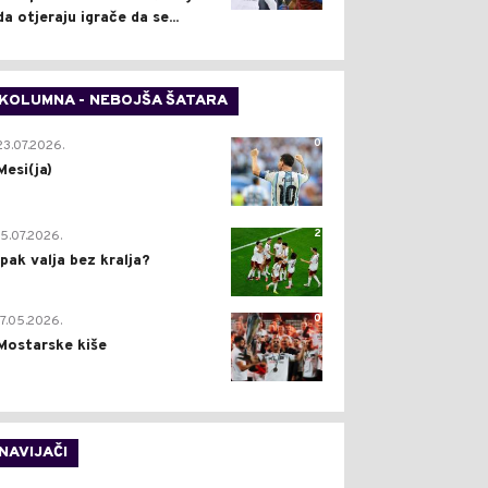
da otjeraju igrače da se...
KOLUMNA - NEBOJŠA ŠATARA
0
23.07.2026.
Mesi(ja)
2
15.07.2026.
Ipak valja bez kralja?
0
17.05.2026.
Mostarske kiše
NAVIJAČI