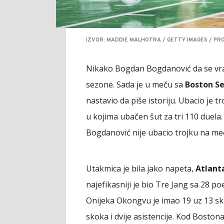
IZVOR: MADDIE MALHOTRA / GETTY IMAGES / PR
Nikako Bogdan Bogdanović da se vrat
sezone. Sada je u meču sa
Boston Se
nastavio da piše istoriju. Ubacio je t
u kojima ubačen šut za tri 110 duela. T
Bogdanović nije ubacio trojku na me
Utakmica je bila jako napeta,
Atlant
najefikasniji je bio Tre Jang sa 28 po
Onijeka Okongvu je imao 19 uz 13 sk
skoka i dvije asistencije. Kod Bosto