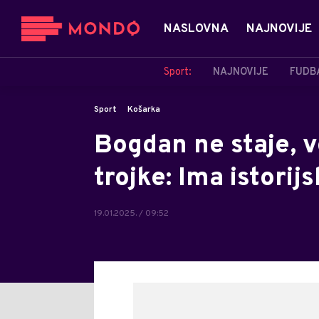
NASLOVNA
NAJNOVIJE
Sport:
NAJNOVIJE
FUDB
Sport
Košarka
Bogdan ne staje, 
trojke: Ima istorijs
19.01.2025. / 09:52