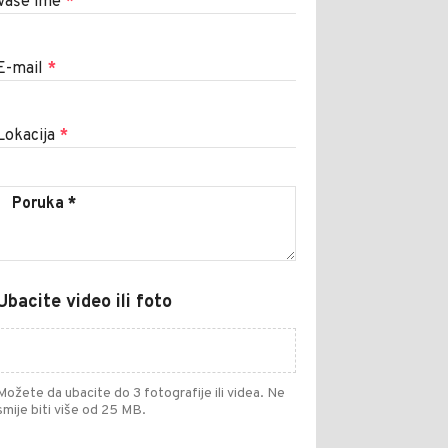
Vaše ime
*
E-mail
*
Lokacija
*
Ubacite video ili foto
Možete da ubacite do 3 fotografije ili videa. Ne
smije biti više od 25 MB.