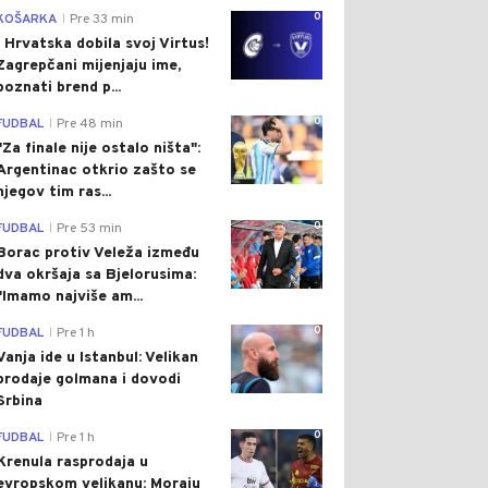
0
KOŠARKA
Pre 33 min
|
I Hrvatska dobila svoj Virtus!
Zagrepčani mijenjaju ime,
poznati brend p...
0
FUDBAL
Pre 48 min
|
"Za finale nije ostalo ništa":
Argentinac otkrio zašto se
njegov tim ras...
0
FUDBAL
Pre 53 min
|
Borac protiv Veleža između
dva okršaja sa Bjelorusima:
"Imamo najviše am...
0
FUDBAL
Pre 1 h
|
Vanja ide u Istanbul: Velikan
prodaje golmana i dovodi
Srbina
0
FUDBAL
Pre 1 h
|
Krenula rasprodaja u
evropskom velikanu: Moraju