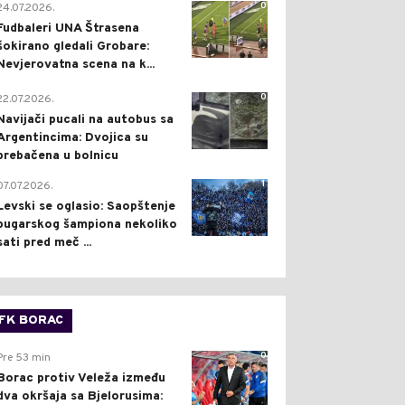
0
24.07.2026.
Fudbaleri UNA Štrasena
šokirano gledali Grobare:
Nevjerovatna scena na k...
0
22.07.2026.
Navijači pucali na autobus sa
Argentincima: Dvojica su
prebačena u bolnicu
1
07.07.2026.
Levski se oglasio: Saopštenje
bugarskog šampiona nekoliko
sati pred meč ...
FK BORAC
0
Pre 53 min
Borac protiv Veleža između
dva okršaja sa Bjelorusima: