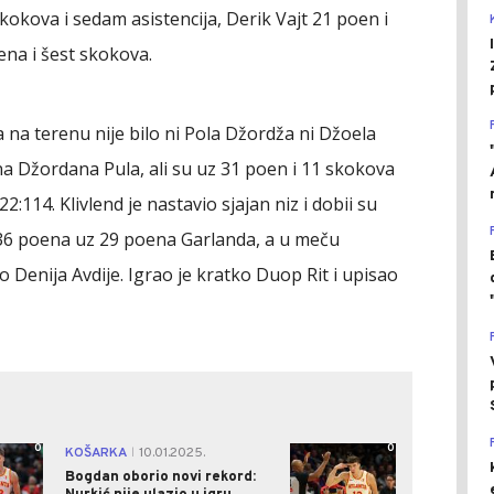
kokova i sedam asistencija, Derik Vajt 21 poen i
na i šest skokova.
, a na terenu nije bilo ni Pola Džordža ni Džoela
na Džordana Pula, ali su uz 31 poen i 11 skokova
:114. Klivlend je nastavio sjajan niz i dobii su
 36 poena uz 29 poena Garlanda, a u meču
o Denija Avdije. Igrao je kratko Duop Rit i upisao
0
0
KOŠARKA
10.01.2025.
|
Bogdan oborio novi rekord: