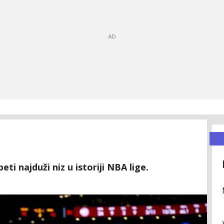
i najduži niz u istoriji NBA lige.