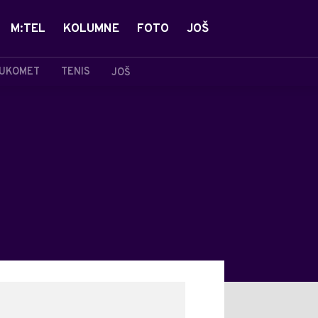
M:TEL
KOLUMNE
FOTO
JOŠ
UKOMET
TENIS
JOŠ