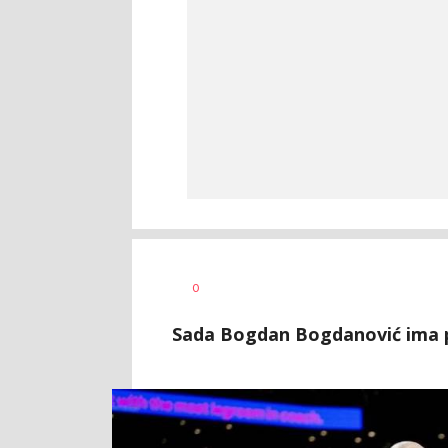
Bojan
AUTOR
0
Jakovljević
Sada Bogdan Bogdanović ima pet