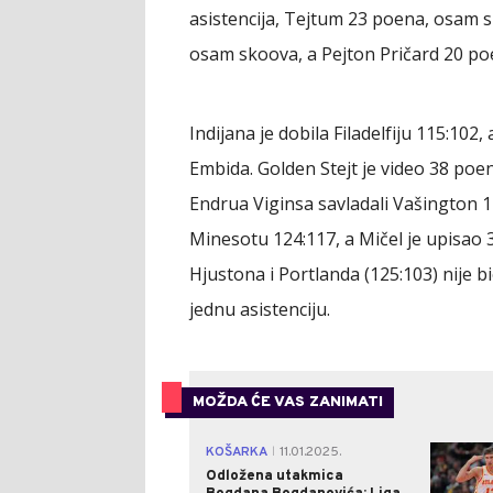
asistencija, Tejtum 23 poena, osam s
osam skoova, a Pejton Pričard 20 poe
Indijana je dobila Filadelfiju 115:102
Embida. Golden Stejt je video 38 poe
Endrua Viginsa savladali Vašington 122
Minesotu 124:117, a Mičel je upisao
Hjustona i Portlanda (125:103) nije bi
jednu asistenciju.
MOŽDA ĆE VAS ZANIMATI
KOŠARKA
11.01.2025.
|
Odložena utakmica