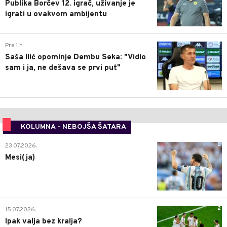
Publika Borčev 12. igrač, uživanje je
igrati u ovakvom ambijentu
0
Pre 1 h
Saša Ilić opominje Dembu Seka: "Vidio
sam i ja, ne dešava se prvi put"
KOLUMNA - NEBOJŠA ŠATARA
0
23.07.2026.
Mesi(ja)
2
15.07.2026.
Ipak valja bez kralja?