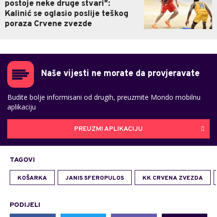
postoje neke druge stvari":
Kalinić se oglasio poslije teškog
poraza Crvene zvezde
Naše vijesti ne morate da provjeravate
Budite bolje informisani od drugih, preuzmite Mondo mobilnu
aplikaciju
PREUZMI APLIKACIJU
TAGOVI
KOŠARKA
JANIS SFEROPULOS
KK CRVENA ZVEZDA
PODIJELI