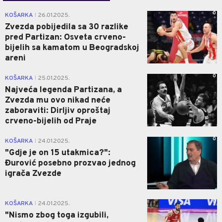
0
KOŠARKA
26.01.2025.
|
Zvezda pobijedila sa 30 razlike
pred Partizan: Osveta crveno-
bijelih sa kamatom u Beogradskoj
areni
0
KOŠARKA
25.01.2025.
|
Najveća legenda Partizana, a
Zvezda mu ovo nikad neće
zaboraviti: Dirljiv oproštaj
crveno-bijelih od Praje
0
KOŠARKA
24.01.2025.
|
"Gdje je on 15 utakmica?":
Đurović posebno prozvao jednog
igrača Zvezde
0
KOŠARKA
24.01.2025.
|
"Nismo zbog toga izgubili,