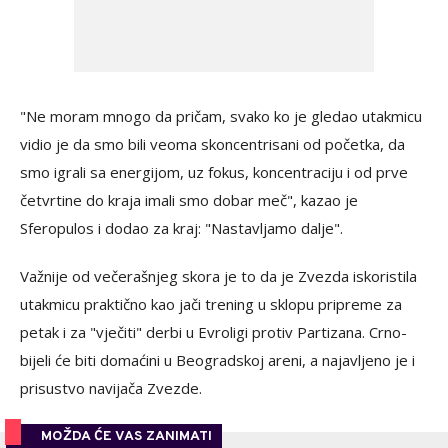
"Ne moram mnogo da pričam, svako ko je gledao utakmicu
vidio je da smo bili veoma skoncentrisani od početka, da
smo igrali sa energijom, uz fokus, koncentraciju i od prve
četvrtine do kraja imali smo dobar meč", kazao je
Sferopulos i dodao za kraj: "Nastavljamo dalje".
Važnije od večerašnjeg skora je to da je Zvezda iskoristila
utakmicu praktično kao jači trening u sklopu pripreme za
petak i za "vječiti" derbi u Evroligi protiv Partizana. Crno-
bijeli će biti domaćini u Beogradskoj areni, a najavljeno je i
prisustvo navijača Zvezde.
MOŽDA ĆE VAS ZANIMATI