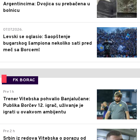
Argentincima: Dvojica su prebačena u
bolnicu
1
07.07.2026.
Levski se oglasio: Saopštenje
bugarskog šampiona nekoliko sati pred
meč sa Borcem!
FK BORAC
0
Pre 1 h
Trener Vitebska pohvalio Banjalučane:
Publika Borčev 12. igrač, uživanje je
igrati u ovakvom ambijentu
0
Pre 2 h
Srbin iz redova Vitebska o porazu od