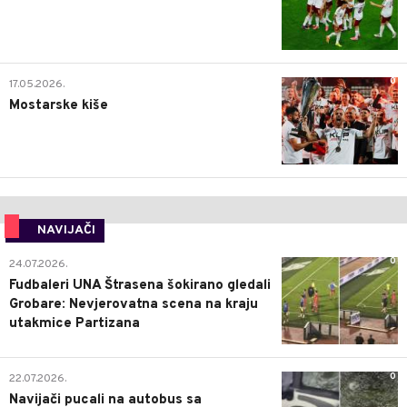
0
17.05.2026.
Mostarske kiše
NAVIJAČI
0
24.07.2026.
Fudbaleri UNA Štrasena šokirano gledali
Grobare: Nevjerovatna scena na kraju
utakmice Partizana
0
22.07.2026.
Navijači pucali na autobus sa