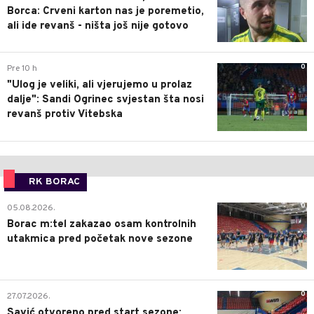
Borca: Crveni karton nas je poremetio,
ali ide revanš - ništa još nije gotovo
0
Pre 10 h
"Ulog je veliki, ali vjerujemo u prolaz
dalje": Sandi Ogrinec svjestan šta nosi
revanš protiv Vitebska
RK BORAC
0
05.08.2026.
Borac m:tel zakazao osam kontrolnih
utakmica pred početak nove sezone
0
27.07.2026.
Savić otvoreno pred start sezone: