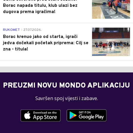
Borac napada titulu, klub ulazi bez
dugova prema igračima!
0
RUKOMET
27.07.2026.
|
Borac krenuo jako od starta, igrači
jedva dočekali početak priprema: Cilj se
zna - titula!
PREUZMI NOVU MONDO APLIKACIJU
Savršen spoj vijesti i zabave.