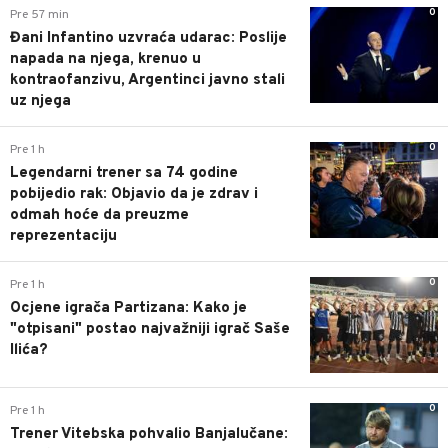
0
Pre 57 min
Đani Infantino uzvraća udarac: Poslije
napada na njega, krenuo u
kontraofanzivu, Argentinci javno stali
uz njega
0
Pre 1 h
Legendarni trener sa 74 godine
pobijedio rak: Objavio da je zdrav i
odmah hoće da preuzme
reprezentaciju
0
Pre 1 h
Ocjene igrača Partizana: Kako je
"otpisani" postao najvažniji igrač Saše
Ilića?
0
Pre 1 h
Trener Vitebska pohvalio Banjalučane: