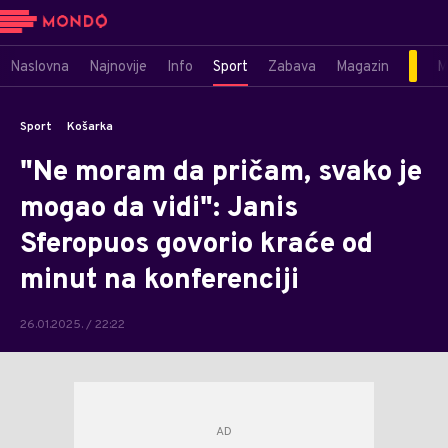
Naslovna
Najnovije
Info
Sport
Zabava
Magazin
M
Sport
Košarka
"Ne moram da pričam, svako je
mogao da vidi": Janis
Sferopuos govorio kraće od
minut na konferenciji
26.01.2025. / 22:22