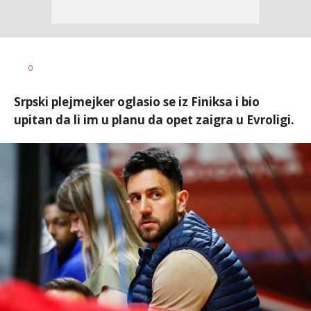
Bojan
AUTOR
0
Jakovljević
Srpski plejmejker oglasio se iz Finiksa i bio
upitan da li im u planu da opet zaigra u Evroligi.