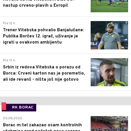
nastup crveno-plavih u Evropi!
0
Pre 12 h
Trener Vitebska pohvalio Banjalučane:
Publika Borčev 12. igrač, uživanje je
igrati u ovakvom ambijentu
0
Pre 13 h
Srbin iz redova Vitebska o porazu od
Borca: Crveni karton nas je poremetio,
ali ide revanš - ništa još nije gotovo
RK BORAC
0
05.08.2026.
Borac m:tel zakazao osam kontrolnih