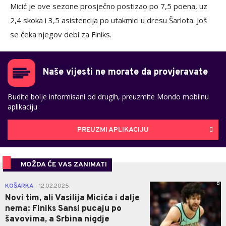
Micić je ove sezone prosječno postizao po 7,5 poena, uz
2,4 skoka i 3,5 asistencija po utakmici u dresu Šarlota. Još
se čeka njegov debi za Finiks.
Naše vijesti ne morate da provjeravate
Budite bolje informisani od drugih, preuzmite Mondo mobilnu
aplikaciju
PREUZMI APLIKACIJU
MOŽDA ĆE VAS ZANIMATI
0
KOŠARKA
12.02.2025.
|
Novi tim, ali Vasilija Micića i dalje
nema: Finiks Sansi pucaju po
šavovima, a Srbina nigdje