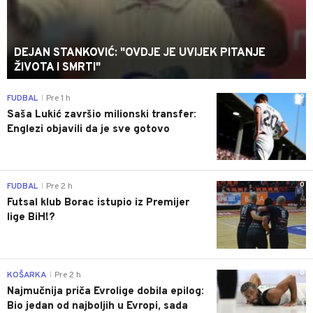
DEJAN STANKOVIĆ: "OVDJE JE UVIJEK PITANJE
ŽIVOTA I SMRTI"
0
FUDBAL
Pre 1 h
|
Saša Lukić završio milionski transfer:
Englezi objavili da je sve gotovo
0
FUDBAL
Pre 2 h
|
Futsal klub Borac istupio iz Premijer
lige BiH!?
0
KOŠARKA
Pre 2 h
|
Najmučnija priča Evrolige dobila epilog:
Bio jedan od najboljih u Evropi, sada