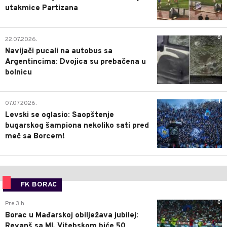
utakmice Partizana
0
22.07.2026.
Navijači pucali na autobus sa
Argentincima: Dvojica su prebačena u
bolnicu
1
07.07.2026.
Levski se oglasio: Saopštenje
bugarskog šampiona nekoliko sati pred
meč sa Borcem!
FK BORAC
0
Pre 3 h
Borac u Mađarskoj obilježava jubilej:
Revanš sa ML Vitebskom biće 50.