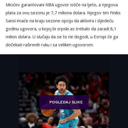
Micićev garantovani NBA ugovor ističe na ljeto, a njegova
plata za ovu sezonu je 7,7 miliona dolara. Njegov tim Finiks
Sansi imaće na kraju sezone opciju da aktivira i sljedeću
godinu ugovora, u kojoj bi srpski as trebalo da zaradi 8,1
milion dolara. U slučaju da se to ne dogodi, u Evropi će ga
dočekati raširenih ruku i sa velikim ugovorom.
POGLEDAJ SLIKE