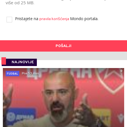
više od 25 MB.
Pristajete na
Mondo portala.
pravila korišćenja
POŠALJI
NAJNOVIJE
0
Pre 53 min
FUDBAL