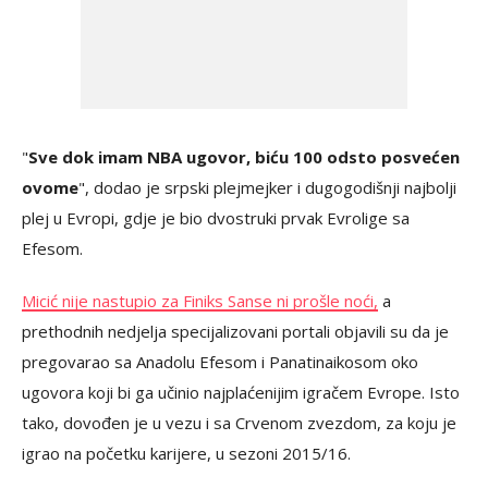
"
Sve dok imam NBA ugovor, biću 100 odsto posvećen
ovome
", dodao je srpski plejmejker i dugogodišnji najbolji
plej u Evropi, gdje je bio dvostruki prvak Evrolige sa
Efesom.
Micić nije nastupio za Finiks Sanse ni prošle noći,
a
prethodnih nedjelja specijalizovani portali objavili su da je
pregovarao sa Anadolu Efesom i Panatinaikosom oko
ugovora koji bi ga učinio najplaćenijim igračem Evrope. Isto
tako, dovođen je u vezu i sa Crvenom zvezdom, za koju je
igrao na početku karijere, u sezoni 2015/16.