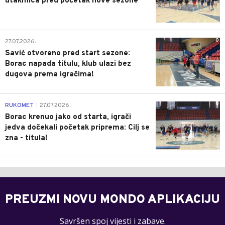
utakmica pred početak nove sezone
0
27.07.2026.
Savić otvoreno pred start sezone:
Borac napada titulu, klub ulazi bez
dugova prema igračima!
0
RUKOMET
27.07.2026.
|
Borac krenuo jako od starta, igrači
jedva dočekali početak priprema: Cilj se
zna - titula!
PREUZMI NOVU MONDO APLIKACIJU
Savršen spoj vijesti i zabave.