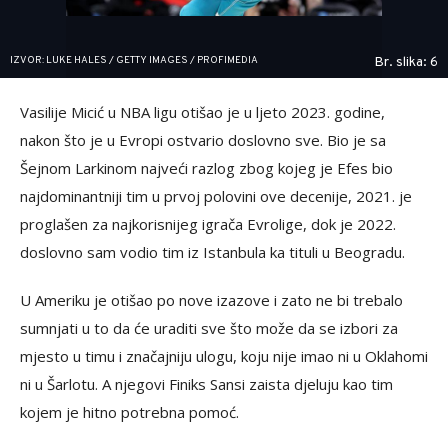
IZVOR: LUKE HALES / GETTY IMAGES / PROFIMEDIA
Br. slika: 6
Vasilije Micić u NBA ligu otišao je u ljeto 2023. godine,
nakon što je u Evropi ostvario doslovno sve. Bio je sa
Šejnom Larkinom najveći razlog zbog kojeg je Efes bio
najdominantniji tim u prvoj polovini ove decenije, 2021. je
proglašen za najkorisnijeg igrača Evrolige, dok je 2022.
doslovno sam vodio tim iz Istanbula ka tituli u Beogradu.
U Ameriku je otišao po nove izazove i zato ne bi trebalo
sumnjati u to da će uraditi sve što može da se izbori za
mjesto u timu i značajniju ulogu, koju nije imao ni u Oklahomi
ni u Šarlotu. A njegovi Finiks Sansi zaista djeluju kao tim
kojem je hitno potrebna pomoć.