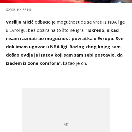
IZVOR: MN PRESS
Vasilije Micić
odbacio je mogućnost da se vrati iz NBA lige
u Evroligu, bez obzira na to što ne igra. "
Iskreno, nikad
nisam razmatrao mogućnost povratka u Evropu. Sve
dok imam ugovor u NBA ligi. Razlog zbog kojeg sam
došao ovdje je izazov koji sam sam sebi postavio, da
izađem iz zone komfora
", kazao je on.