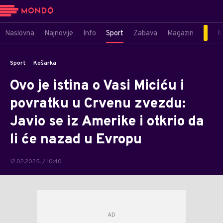
Naslovna
Najnovije
Info
Sport
Zabava
Magazin
M
Sport
Košarka
Ovo je istina o Vasi Miciću i
povratku u Crvenu zvezdu:
Javio se iz Amerike i otkrio da
li će nazad u Evropu
12.02.2025. / 10:40