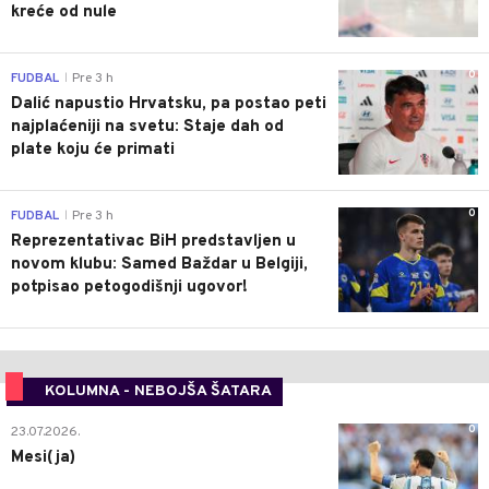
kreće od nule
0
FUDBAL
Pre 3 h
|
Dalić napustio Hrvatsku, pa postao peti
najplaćeniji na svetu: Staje dah od
plate koju će primati
0
FUDBAL
Pre 3 h
|
Reprezentativac BiH predstavljen u
novom klubu: Samed Baždar u Belgiji,
potpisao petogodišnji ugovor!
KOLUMNA - NEBOJŠA ŠATARA
0
23.07.2026.
Mesi(ja)