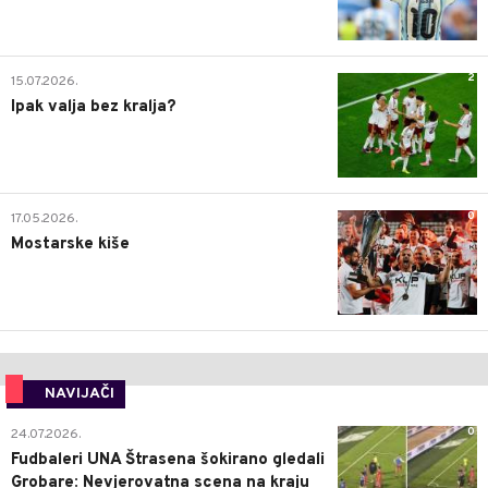
2
15.07.2026.
Ipak valja bez kralja?
0
17.05.2026.
Mostarske kiše
NAVIJAČI
0
24.07.2026.
Fudbaleri UNA Štrasena šokirano gledali
Grobare: Nevjerovatna scena na kraju