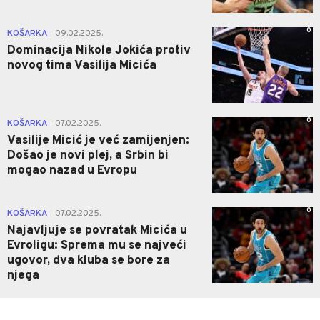
0
KOŠARKA
09.02.2025.
|
Dominacija Nikole Jokića protiv
novog tima Vasilija Micića
0
KOŠARKA
07.02.2025.
|
Vasilije Micić je već zamijenjen:
Došao je novi plej, a Srbin bi
mogao nazad u Evropu
0
KOŠARKA
07.02.2025.
|
Najavljuje se povratak Micića u
Evroligu: Sprema mu se najveći
ugovor, dva kluba se bore za
njega