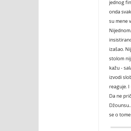
jednog fin
onda svaka
su mene vr
Nijednom. 
insistiran
izašao. Ni
stolom nij
kažu - sal
izvodi slo
reaguje. 
Da ne pri
Džounsu...
se o tome 