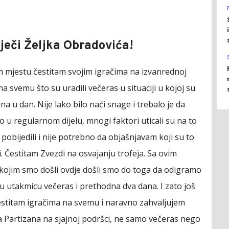
iječi Željka Obradovića!
 mjestu čestitam svojim igračima na izvanrednoj
na svemu što su uradili večeras u situaciji u kojoj su
dana u dan. Nije lako bilo naći snage i trebalo je da
 u regularnom dijelu, mnogi faktori uticali su na to
pobijedili i nije potrebno da objašnjavam koji su to
li. Čestitam Zvezdi na osvajanju trofeja. Sa ovim
kojim smo došli ovdje došli smo do toga da odigramo
u utakmicu večeras i prethodna dva dana. I zato još
stitam igračima na svemu i naravno zahvaljujem
a Partizana na sjajnoj podršci, ne samo večeras nego