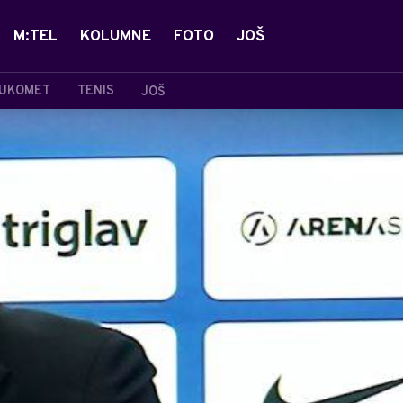
M:TEL
KOLUMNE
FOTO
JOŠ
UKOMET
TENIS
JOŠ