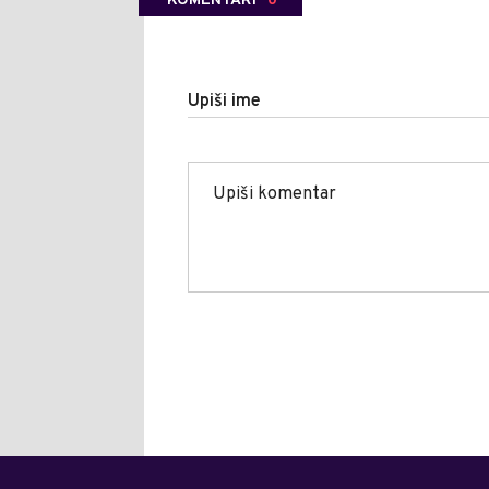
KOMENTARI
0
Upiši ime