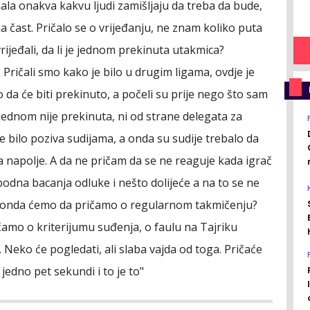
ala onakva kakvu ljudi zamišljaju da treba da bude,
 čast. Pričalo se o vrijeđanju, ne znam koliko puta
ijeđali, da li je jednom prekinuta utakmica?
Pričali smo kako je bilo u drugim ligama, ovdje je
o da će biti prekinuto, a počeli su prije nego što sam
jednom nije prekinuta, ni od strane delegata za
e bilo poziva sudijama, a onda su sudije trebalo da
a napolje. A da ne pričam da se ne reaguje kada igrač
bodna bacanja odluke i nešto dolijeće a na to se ne
I onda ćemo da pričamo o regularnom takmičenju?
čamo o kriterijumu suđenja, o faulu na Tajriku
 Neko će pogledati, ali slaba vajda od toga. Pričaće
jedno pet sekundi i to je to"