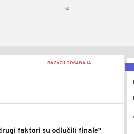
RAZVOJ DOGAĐAJA
jša
a
rugi faktori su odlučili finale"