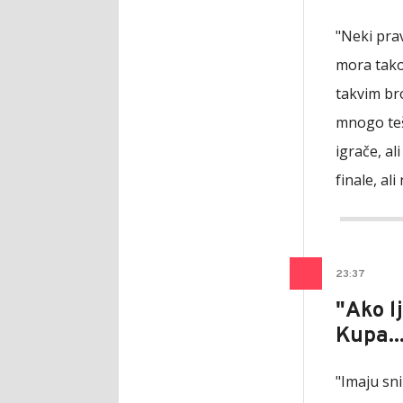
"Neki prav
mora tako
takvim br
mnogo te
igrače, al
finale, al
23
:
37
"Ako l
Kupa..
"Imaju sni