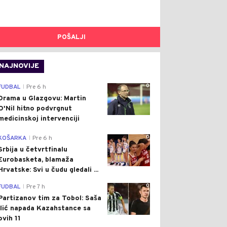
POŠALJI
NAJNOVIJE
0
FUDBAL
Pre 6 h
|
Drama u Glazgovu: Martin
O'Nil hitno podvrgnut
medicinskoj intervenciji
0
KOŠARKA
Pre 6 h
|
Srbija u četvrtfinalu
Eurobasketa, blamaža
Hrvatske: Svi u čudu gledali ...
0
FUDBAL
Pre 7 h
|
Partizanov tim za Tobol: Saša
Ilić napada Kazahstance sa
ovih 11