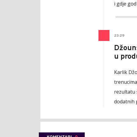
i gdje go
23
:
29
Džouns
u pro
Karlik Dž
trenucima 
rezultatu 
dodatnih 