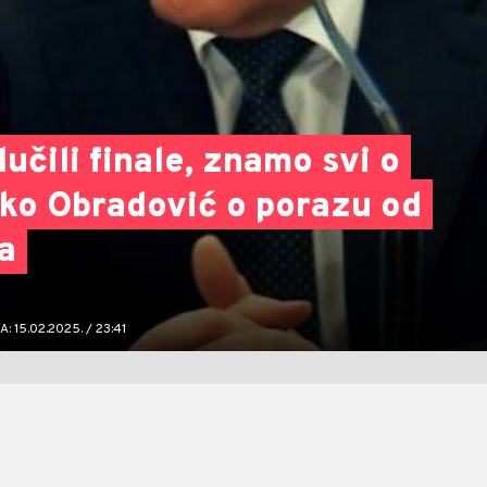
lučili finale, znamo svi o
jko Obradović o porazu od
a
 15.02.2025. / 23:41