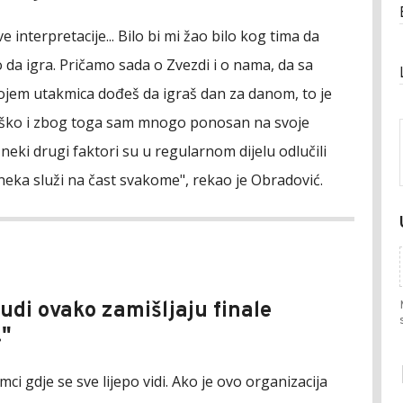
e interpretacije... Bilo bi mi žao bilo kog tima da
 da igra. Pričamo sada o Zvezdi i o nama, da sa
ojem utakmica dođeš da igraš dan za danom, to je
ško i zbog toga sam mnogo ponosan na svoje
i neki drugi faktori su u regularnom dijelu odlučili
i neka služi na čast svakome", rekao je Obradović.
judi ovako zamišljaju finale
."
mci gdje se sve lijepo vidi. Ako je ovo organizacija