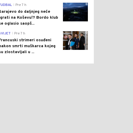
0
FUDBAL
Pre 7 h
|
Sarajevo do daljnjeg neće
igrati na Koševu!? Bordo klub
se oglasio saopš...
0
SVIJET
Pre 7 h
|
Francuski strimeri osuđeni
nakon smrti muškarca kojeg
su zlostavljali u ...