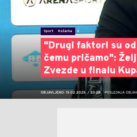
Sport
Košarka
0
"Drugi faktori su od
čemu pričamo": Žel
Zvezde u finalu Kup
OBJAVLJENO: 15.02.2025. / 23:28
POSLEDNJA OBJAVA: