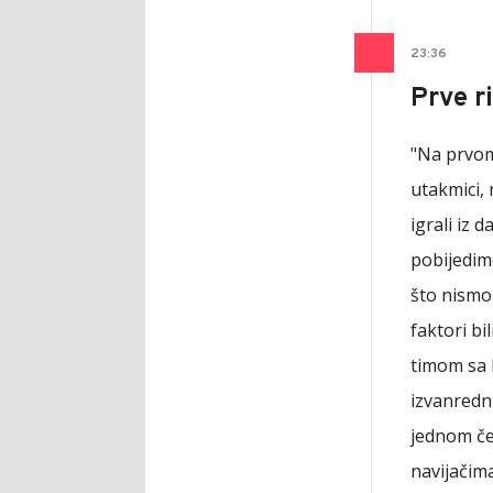
23
:
36
Prve r
"Na prvom
utakmici, 
igrali iz 
pobijedimo
što nismo 
faktori bi
timom sa 
izvanredn
jednom če
navijačim