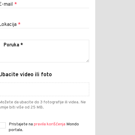
E-mail
*
Lokacija
*
Ubacite video ili foto
Možete da ubacite do 3 fotografije ili videa. Ne
smije biti više od 25 MB.
Pristajete na
pravila korišćenja
Mondo
portala.