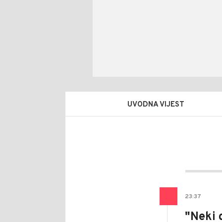
UVODNA VIJEST
Nebo
AUTOR
Šatar
23
:
37
"Neki d