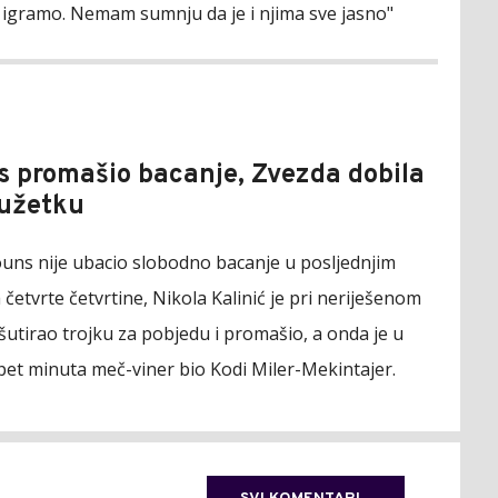
d igramo. Nemam sumnju da je i njima sve jasno"
 promašio bacanje, Zvezda dobila
dužetku
ouns nije ubacio slobodno bacanje u posljednjim
četvrte četvrtine, Nikola Kalinić je pri neriješenom
šutirao trojku za pobjedu i promašio, a onda je u
pet minuta meč-viner bio Kodi Miler-Mekintajer.