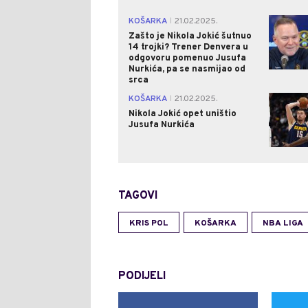
KOŠARKA
21.02.2025.
|
Zašto je Nikola Jokić šutnuo
14 trojki? Trener Denvera u
odgovoru pomenuo Jusufa
Nurkića, pa se nasmijao od
srca
KOŠARKA
21.02.2025.
|
Nikola Jokić opet uništio
Jusufa Nurkića
TAGOVI
KRIS POL
KOŠARKA
NBA LIGA
PODIJELI