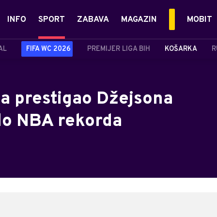
INFO
SPORT
ZABAVA
MAGAZIN
MOBIT
AL
FIFA WC 2026
PREMIJER LIGA BIH
KOŠARKA
R
na prestigao Džejsona
 do NBA rekorda