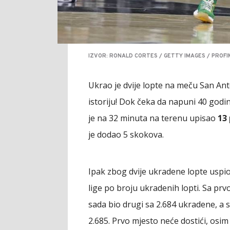
IZVOR: RONALD CORTES / GETTY IMAGES / PROFI
Ukrao je dvije lopte na meču San Anton
istoriju! Dok čeka da napuni 40 godina
je na 32 minuta na terenu upisao
13 
je dodao 5 skokova.
Ipak zbog dvije ukradene lopte uspio
lige po broju ukradenih lopti. Sa prv
sada bio drugi sa 2.684 ukradene, a 
2.685. Prvo mjesto neće dostići, os