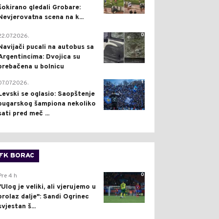
šokirano gledali Grobare:
Nevjerovatna scena na k...
0
22.07.2026.
Navijači pucali na autobus sa
Argentincima: Dvojica su
prebačena u bolnicu
1
07.07.2026.
Levski se oglasio: Saopštenje
bugarskog šampiona nekoliko
sati pred meč ...
FK BORAC
0
Pre 4 h
"Ulog je veliki, ali vjerujemo u
prolaz dalje": Sandi Ogrinec
svjestan š...