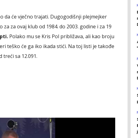
ao da će vječno trajati. Dugogodišnji plejmejker
 za za ovaj klub od 1984. do 2003. godine i za 19
pti.
Polako mu se Kris Pol približava, ali kao broju
ri teško će ga iko ikada stići. Na toj listi je takođe
d treći sa 12.091.