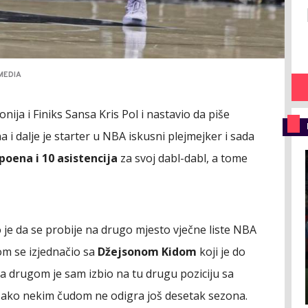
MEDIA
ija i Finiks Sansa Kris Pol i nastavio da piše
 i dalje je starter u NBA iskusni plejmejker i sada
poena i 10 asistencija
za svoj dabl-dabl, a tome
 je da se probije na drugo mjesto vječne liste NBA
om se izjednačio sa
Džejsonom Kidom
koji je do
sa drugom je sam izbio na tu drugu poziciju sa
im ako nekim čudom ne odigra još desetak sezona.