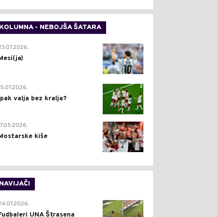
KOLUMNA - NEBOJŠA ŠATARA
0
23.07.2026.
Mesi(ja)
2
15.07.2026.
Ipak valja bez kralja?
0
17.05.2026.
Mostarske kiše
NAVIJAČI
0
24.07.2026.
Fudbaleri UNA Štrasena