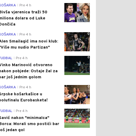
0
KOŠARKA
Pre 4 h
|
Bivša vjerenica traži 50
miliona dolara od Luke
Dončića
0
KOŠARKA
Pre 4 h
|
Alen Smailagić ima novi klub:
"Više mu nudio Partizan"
0
FUDBAL
Pre 4 h
|
Vinko Marinović otvoreno
nakon pobjede: Ostaje žal za
bar još jednim golom
0
KOŠARKA
Pre 4 h
|
Srpske košarkašice u
polufinalu Eurobasketa!
0
FUDBAL
Pre 4 h
|
Savić nakon "minimalca"
Borca: Morali smo postići bar
još jedan gol