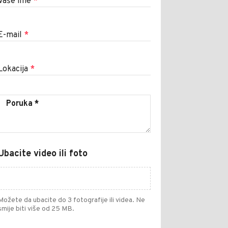
Vaše ime
*
E-mail
*
Lokacija
*
Ubacite video ili foto
Možete da ubacite do 3 fotografije ili videa. Ne
smije biti više od 25 MB.