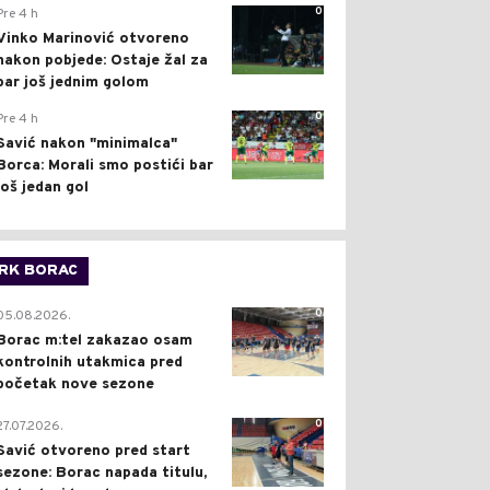
0
Pre 4 h
Vinko Marinović otvoreno
nakon pobjede: Ostaje žal za
bar još jednim golom
0
Pre 4 h
Savić nakon "minimalca"
Borca: Morali smo postići bar
još jedan gol
RK BORAC
0
05.08.2026.
Borac m:tel zakazao osam
kontrolnih utakmica pred
početak nove sezone
0
27.07.2026.
Savić otvoreno pred start
sezone: Borac napada titulu,