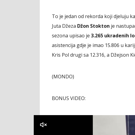
To je jedan od rekorda koji djeluju k
Juta Džeza
Džon Stokton
je nastupao
sezona upisao je
3.265 ukradenih lo
asistencija gdje je imao 15.806 u karije
Kris Pol drugi sa 12.316, a Džejson Ki
(MONDO)
BONUS VIDEO:
klikni za zvuk