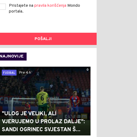
Pristajete na
pravila korišćenja
Mondo
portala.
POŠALJI
NAJNOVIJE
0
Pre 4 h
FUDBAL
"ULOG JE VELIKI, ALI
VJERUJEMO U PROLAZ DALJE":
SANDI OGRINEC SVJESTAN Š...