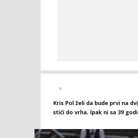
Nebojša
AUTOR
0
Šatara
Kris Pol želi da bude prvi na dv
stići do vrha. Ipak ni sa 39 god