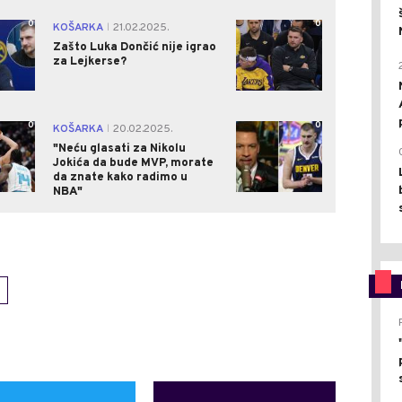
0
0
KOŠARKA
21.02.2025.
|
Zašto Luka Dončić nije igrao
za Lejkerse?
0
0
KOŠARKA
20.02.2025.
|
"Neću glasati za Nikolu
Jokića da bude MVP, morate
da znate kako radimo u
NBA"