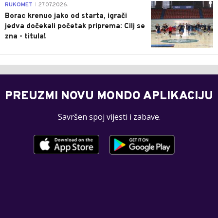
0
RUKOMET
27.07.2026.
|
Borac krenuo jako od starta, igrači
jedva dočekali početak priprema: Cilj se
zna - titula!
PREUZMI NOVU MONDO APLIKACIJU
Savršen spoj vijesti i zabave.