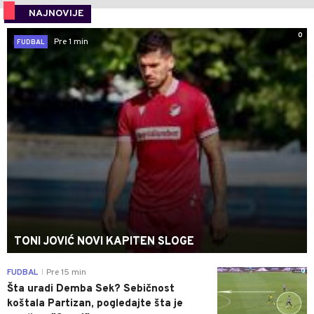
NAJNOVIJE
0
Pre 1 min
FUDBAL
TONI JOVIĆ NOVI KAPITEN SLOGE
0
FUDBAL
Pre 15 min
|
Šta uradi Demba Sek? Sebičnost
koštala Partizan, pogledajte šta je