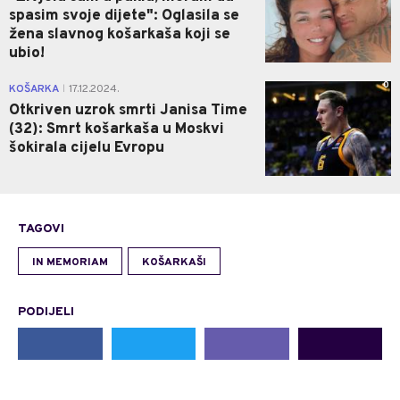
spasim svoje dijete": Oglasila se
žena slavnog košarkaša koji se
ubio!
0
KOŠARKA
17.12.2024.
|
Otkriven uzrok smrti Janisa Time
(32): Smrt košarkaša u Moskvi
šokirala cijelu Evropu
TAGOVI
IN MEMORIAM
KOŠARKAŠI
PODIJELI