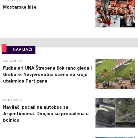
17.05.2026.
Mostarske kiše
NAVIJAČI
0
24.07.2026.
Fudbaleri UNA Štrasena šokirano gledali
Grobare: Nevjerovatna scena na kraju
utakmice Partizana
0
22.07.2026.
Navijači pucali na autobus sa
Argentincima: Dvojica su prebačena u
bolnicu