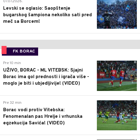
1
07.07.2026.
Levski se oglasio: Saopštenje
bugarskog šampiona nekoliko sati pred
meč sa Borcem!
FK BORAC
0
Pre 10 min
UŽIVO, BORAC - ML VITEBSK: Sjajni
Borac ima gol prednosti i igrača više -
moglo je biti i ubjedljivije! (VIDEO)
0
Pre 32 min
Borac vodi protiv Vitebska:
Fenomenalan pas Hrelje i vrhunska
egzekucija Savića! (VIDEO)