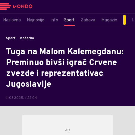
Naslovna
Najnovije
Info
Sport
Zabava
Magazin
M
Sport
Košarka
Tuga na Malom Kalemegdanu:
Preminuo bivši igrač Crvene
zvezde i reprezentativac
Jugoslavije
11.03.2025. / 22:04