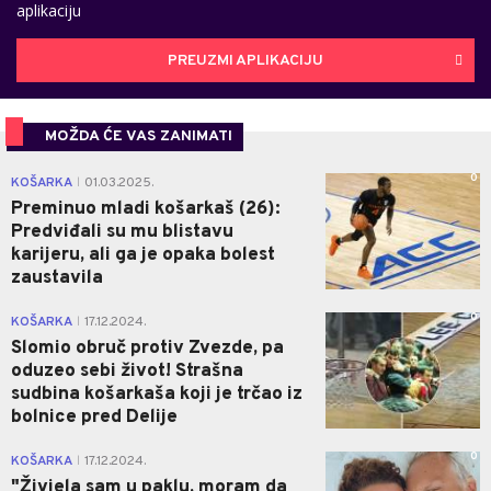
aplikaciju
PREUZMI APLIKACIJU
MOŽDA ĆE VAS ZANIMATI
0
KOŠARKA
01.03.2025.
|
Preminuo mladi košarkaš (26):
Predviđali su mu blistavu
karijeru, ali ga je opaka bolest
zaustavila
0
KOŠARKA
17.12.2024.
|
Slomio obruč protiv Zvezde, pa
oduzeo sebi život! Strašna
sudbina košarkaša koji je trčao iz
bolnice pred Delije
0
KOŠARKA
17.12.2024.
|
"Živjela sam u paklu, moram da