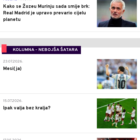
Kako se Žozeu Murinju sada smije brk:
Real Madrid je upravo prevario cijelu
planetu
KOLUMNA - NEBOJŠA ŠATARA
0
23.07.2026.
Mesi(ja)
2
15.07.2026.
Ipak valja bez kralja?
0