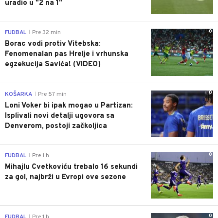
uradio u "2 na 1"
0
FUDBAL
Pre 32 min
|
Borac vodi protiv Vitebska:
Fenomenalan pas Hrelje i vrhunska
egzekucija Savića! (VIDEO)
0
KOŠARKA
Pre 57 min
|
Loni Voker bi ipak mogao u Partizan:
Isplivali novi detalji ugovora sa
Denverom, postoji začkoljica
0
FUDBAL
Pre 1 h
|
Mihajlu Cvetkoviću trebalo 16 sekundi
za gol, najbrži u Evropi ove sezone
0
FUDBAL
Pre 1 h
|