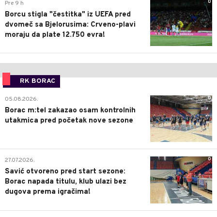
0
Pre 9 h
Borcu stigla "čestitka" iz UEFA pred
dvomeč sa Bjelorusima: Crveno-plavi
moraju da plate 12.750 evra!
RK BORAC
0
05.08.2026.
Borac m:tel zakazao osam kontrolnih
utakmica pred početak nove sezone
0
27.07.2026.
Savić otvoreno pred start sezone:
Borac napada titulu, klub ulazi bez
dugova prema igračima!