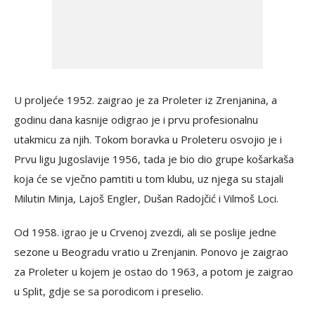
U proljeće 1952. zaigrao je za Proleter iz Zrenjanina, a
godinu dana kasnije odigrao je i prvu profesionalnu
utakmicu za njih. Tokom boravka u Proleteru osvojio je i
Prvu ligu Jugoslavije 1956, tada je bio dio grupe košarkaša
koja će se vječno pamtiti u tom klubu, uz njega su stajali
Milutin Minja, Lajoš Engler, Dušan Radojčić i Vilmoš Loci.
Od 1958. igrao je u Crvenoj zvezdi, ali se poslije jedne
sezone u Beogradu vratio u Zrenjanin. Ponovo je zaigrao
za Proleter u kojem je ostao do 1963, a potom je zaigrao
u Split, gdje se sa porodicom i preselio.