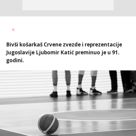
Bojan
AUTOR
0
Jakovljević
Bivši košarkaš Crvene zvezde i reprezentacije
Jugoslavije Ljubomir Katić preminuo je u 91.
godini.